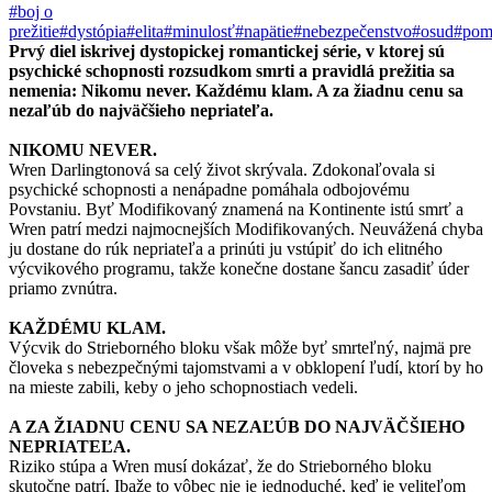
#boj o
prežitie
#dystópia
#elita
#minulosť
#napätie
#nebezpečenstvo
#osud
#pom
Prvý diel iskrivej dystopickej romantickej série, v ktorej sú
psychické schopnosti rozsudkom smrti a pravidlá prežitia sa
nemenia: Nikomu never. Každému klam. A za žiadnu cenu sa
nezaľúb do najväčšieho nepriateľa.
NIKOMU NEVER.
Wren Darlingtonová sa celý život skrývala. Zdokonaľovala si
psychické schopnosti a nenápadne pomáhala odbojovému
Povstaniu. Byť Modifikovaný znamená na Kontinente istú smrť a
Wren patrí medzi najmocnejších Modifikovaných. Neuvážená chyba
ju dostane do rúk nepriateľa a prinúti ju vstúpiť do ich elitného
výcvikového programu, takže konečne dostane šancu zasadiť úder
priamo zvnútra.
KAŽDÉMU KLAM.
Výcvik do Strieborného bloku však môže byť smrteľný, najmä pre
človeka s nebezpečnými tajomstvami a v obklopení ľudí, ktorí by ho
na mieste zabili, keby o jeho schopnostiach vedeli.
A ZA ŽIADNU CENU SA NEZAĽÚB DO NAJVÄČŠIEHO
NEPRIATEĽA.
Riziko stúpa a Wren musí dokázať, že do Strieborného bloku
skutočne patrí. Ibaže to vôbec nie je jednoduché, keď je veliteľom