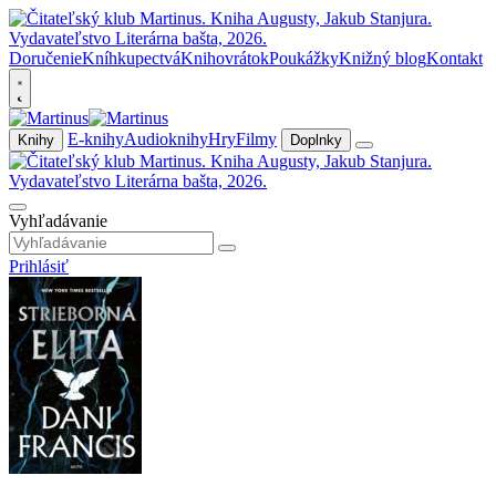
Doručenie
Kníhkupectvá
Knihovrátok
Poukážky
Knižný blog
Kontakt
E-knihy
Audioknihy
Hry
Filmy
Knihy
Doplnky
Vyhľadávanie
Prihlásiť