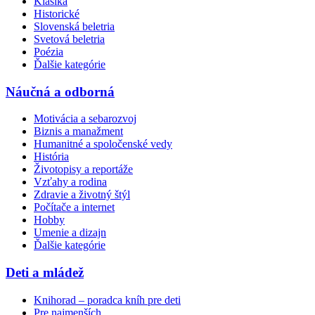
Klasika
Historické
Slovenská beletria
Svetová beletria
Poézia
Ďalšie kategórie
Náučná a odborná
Motivácia a sebarozvoj
Biznis a manažment
Humanitné a spoločenské vedy
História
Životopisy a reportáže
Vzťahy a rodina
Zdravie a životný štýl
Počítače a internet
Hobby
Umenie a dizajn
Ďalšie kategórie
Deti a mládež
Knihorad – poradca kníh pre deti
Pre najmenších