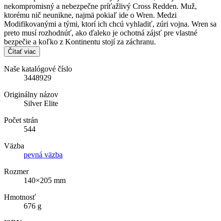
nekompromisný a nebezpečne príťažlivý Cross Redden. Muž,
ktorému nič neunikne, najmä pokiaľ ide o Wren. Medzi
Modifikovanými a tými, ktorí ich chcú vyhladiť, zúri vojna. Wren sa
preto musí rozhodnúť, ako ďaleko je ochotná zájsť pre vlastné
bezpečie a koľko z Kontinentu stojí za záchranu.
Čítať viac
Naše katalógové číslo
3448929
Originálny názov
Silver Elite
Počet strán
544
Väzba
pevná väzba
Rozmer
140×205 mm
Hmotnosť
676 g