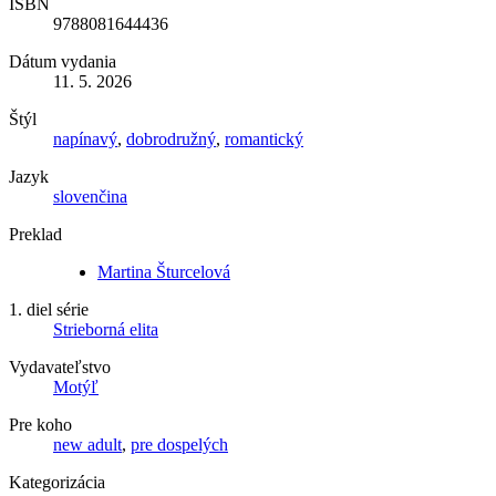
ISBN
9788081644436
Dátum vydania
11. 5. 2026
Štýl
napínavý
,
dobrodružný
,
romantický
Jazyk
slovenčina
Preklad
Martina Šturcelová
1. diel série
Strieborná elita
Vydavateľstvo
Motýľ
Pre koho
new adult
,
pre dospelých
Kategorizácia