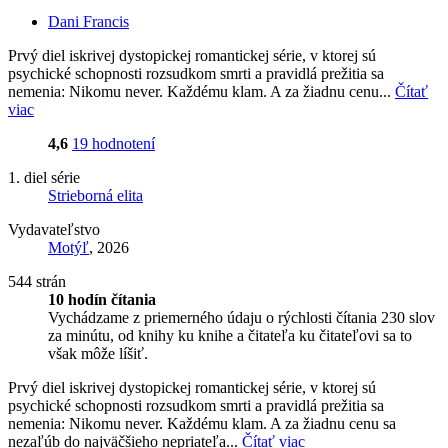
Dani Francis
Prvý diel iskrivej dystopickej romantickej série, v ktorej sú
psychické schopnosti rozsudkom smrti a pravidlá prežitia sa
nemenia: Nikomu never. Každému klam. A za žiadnu cenu...
Čítať
viac
4,6
19 hodnotení
1. diel série
Strieborná elita
Vydavateľstvo
Motýľ
, 2026
544 strán
10 hodín čítania
Vychádzame z priemerného údaju o rýchlosti čítania 230 slov
za minútu, od knihy ku knihe a čitateľa ku čitateľovi sa to
však môže líšiť.
Prvý diel iskrivej dystopickej romantickej série, v ktorej sú
psychické schopnosti rozsudkom smrti a pravidlá prežitia sa
nemenia: Nikomu never. Každému klam. A za žiadnu cenu sa
nezaľúb do najväčšieho nepriateľa...
Čítať viac