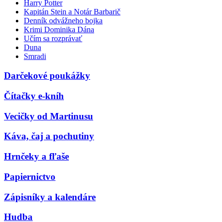
Harry Potter
Kapitán Stein a Notár Barbarič
Denník odvážneho bojka
Krimi Dominika Dána
Učím sa rozprávať
Duna
Smradi
Darčekové poukážky
Čítačky e-kníh
Vecičky od Martinusu
Káva, čaj a pochutiny
Hrnčeky a fľaše
Papiernictvo
Zápisníky a kalendáre
Hudba