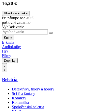
16,20 €
Vložiť do košíka
Pri nákupe nad 49 €
poštovné zadarmo
Vyhľadávanie
Knihy
E-knihy
Audioknihy
Hry
Filmy
Doplnky
Beletria
Detektívky, trilery a horory
Sci-fi a fantasy
Komiksy
Romantika
Spoločenská beletria