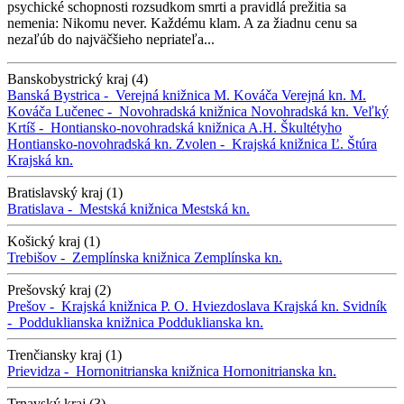
psychické schopnosti rozsudkom smrti a pravidlá prežitia sa
nemenia: Nikomu never. Každému klam. A za žiadnu cenu sa
nezaľúb do najväčšieho nepriateľa...
Banskobystrický kraj (4)
Banská Bystrica -
Verejná knižnica M. Kováča
Verejná kn. M.
Kováča
Lučenec -
Novohradská knižnica
Novohradská kn.
Veľký
Krtíš -
Hontiansko-novohradská knižnica A.H. Škultétyho
Hontiansko-novohradská kn.
Zvolen -
Krajská knižnica Ľ. Štúra
Krajská kn.
Bratislavský kraj (1)
Bratislava -
Mestská knižnica
Mestská kn.
Košický kraj (1)
Trebišov -
Zemplínska knižnica
Zemplínska kn.
Prešovský kraj (2)
Prešov -
Krajská knižnica P. O. Hviezdoslava
Krajská kn.
Svidník
-
Podduklianska knižnica
Podduklianska kn.
Trenčiansky kraj (1)
Prievidza -
Hornonitrianska knižnica
Hornonitrianska kn.
Trnavský kraj (3)