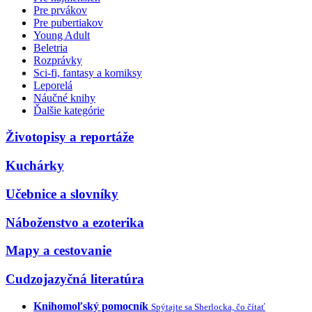
Pre prvákov
Pre pubertiakov
Young Adult
Beletria
Rozprávky
Sci-fi, fantasy a komiksy
Leporelá
Náučné knihy
Ďalšie kategórie
Životopisy a reportáže
Kuchárky
Učebnice a slovníky
Náboženstvo a ezoterika
Mapy a cestovanie
Cudzojazyčná literatúra
Knihomoľský pomocník
Spýtajte sa Sherlocka, čo čítať