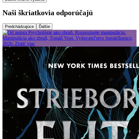
Naši škriatkovia odporúčajú
Predchádzajúce
Ďalšie