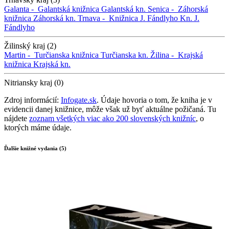
Galanta -
Galantská knižnica
Galantská kn.
Senica -
Záhorská
knižnica
Záhorská kn.
Trnava -
Knižnica J. Fándlyho
Kn. J.
Fándlyho
Žilinský kraj (2)
Martin -
Turčianska knižnica
Turčianska kn.
Žilina -
Krajská
knižnica
Krajská kn.
Nitriansky kraj (0)
Zdroj informácií:
Infogate.sk
. Údaje hovoria o tom, že kniha je v
evidencii danej knižnice, môže však už byť aktuálne požičaná. Tu
nájdete
zoznam všetkých viac ako 200 slovenských knižníc
, o
ktorých máme údaje.
Ďalšie knižné vydania (5)