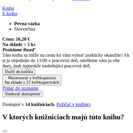
Kniha
E-kniha
Pevná väzba
Slovenčina
Cena:
16,20 €
Na sklade > 5 ks
Posielame ihneď
Táto kniha sa môže na cestu ku vám vybrať prakticky okamžite! Ak
si ju objednáte do 13:00 v pracovný deň, odošleme vám ju ešte
dnes, inak najneskôr nasledujúci pracovný deň.
Vložiť do košíka
Rezervovať v kníhkupectve
Na sklade v 27 kníhkupectvách
Pridať do zoznamu
Sledovať dostupnosť
Dostupné v
14 knižniciach
.
Požičať v knižnici
V ktorých knižniciach majú túto knihu?