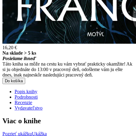
16,20 €
Na sklade > 5 ks
Posielame ihneď
Táto kniha sa môže na cestu ku vám vybrať prakticky okamžite! Ak
si ju objednáte do 13:00 v pracovný deň, odošleme vám ju ešte
dnes, inak najneskôr nasledujúci pracovný deň.
Do košíka
Popis knihy
Podrobnosti
Recenzie
Vydavateľstvo
Viac o knihe
Pozrieť ukážku
Ukážka