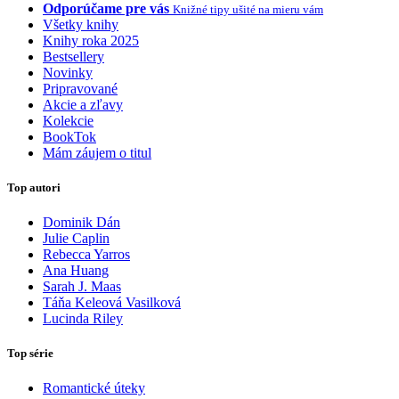
Odporúčame pre vás
Knižné tipy ušité na mieru vám
Všetky knihy
Knihy roka 2025
Bestsellery
Novinky
Pripravované
Akcie a zľavy
Kolekcie
BookTok
Mám záujem o titul
Top autori
Dominik Dán
Julie Caplin
Rebecca Yarros
Ana Huang
Sarah J. Maas
Táňa Keleová Vasilková
Lucinda Riley
Top série
Romantické úteky