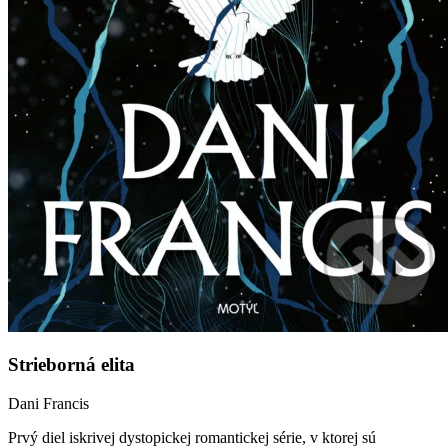
Strieborná elita
Dani Francis
Prvý diel iskrivej dystopickej romantickej série, v ktorej sú