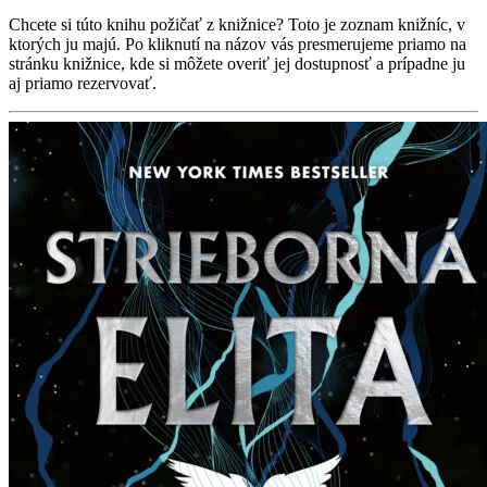
Chcete si túto knihu požičať z knižnice? Toto je zoznam knižníc, v
ktorých ju majú. Po kliknutí na názov vás presmerujeme priamo na
stránku knižnice, kde si môžete overiť jej dostupnosť a prípadne ju
aj priamo rezervovať.