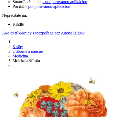
Smartfón či tablet
s podporovanou aplikáciou
Počítač
s podporovanou aplikáciou
Neprečítate na:
Kindle
Ako čítať e-knihy zabezpečené cez Adobe DRM?
Knihy
Odborné a náučné
Medicína
Molekula šťastia