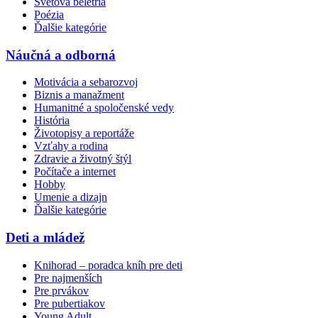
Svetová beletria
Poézia
Ďalšie kategórie
Náučná a odborná
Motivácia a sebarozvoj
Biznis a manažment
Humanitné a spoločenské vedy
História
Životopisy a reportáže
Vzťahy a rodina
Zdravie a životný štýl
Počítače a internet
Hobby
Umenie a dizajn
Ďalšie kategórie
Deti a mládež
Knihorad – poradca kníh pre deti
Pre najmenších
Pre prvákov
Pre pubertiakov
Young Adult