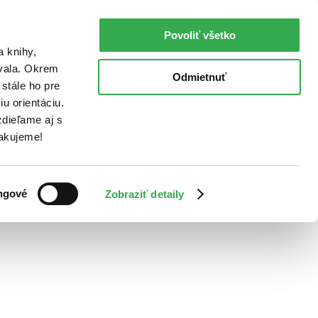
Povoliť všetko
a knihy,
ovala. Okrem
Odmietnuť
stále ho pre
u orientáciu.
dieľame aj s
Ďakujeme!
ngové
Zobraziť detaily