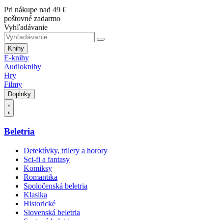
Pri nákupe nad 49 €
poštovné zadarmo
Vyhľadávanie
Knihy
E-knihy
Audioknihy
Hry
Filmy
Doplnky
Beletria
Detektívky, trilery a horory
Sci-fi a fantasy
Komiksy
Romantika
Spoločenská beletria
Klasika
Historické
Slovenská beletria