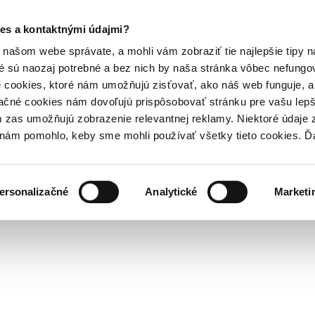
es a kontaktnými údajmi?
našom webe správate, a mohli vám zobraziť tie najlepšie tipy n
é sú naozaj potrebné a bez nich by naša stránka vôbec nefung
 cookies, ktoré nám umožňujú zisťovať, ako náš web funguje, a 
ačné cookies nám dovoľujú prispôsobovať stránku pre vašu lepši
zas umožňujú zobrazenie relevantnej reklamy. Niektoré údaje z
y nám pomohlo, keby sme mohli používať všetky tieto cookies. 
ersonalizačné
Analytické
Marketi