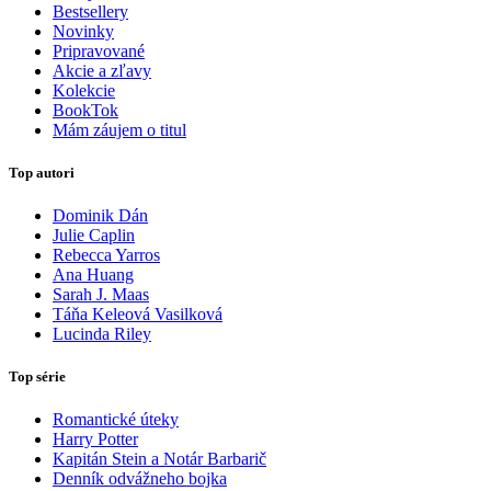
Bestsellery
Novinky
Pripravované
Akcie a zľavy
Kolekcie
BookTok
Mám záujem o titul
Top autori
Dominik Dán
Julie Caplin
Rebecca Yarros
Ana Huang
Sarah J. Maas
Táňa Keleová Vasilková
Lucinda Riley
Top série
Romantické úteky
Harry Potter
Kapitán Stein a Notár Barbarič
Denník odvážneho bojka