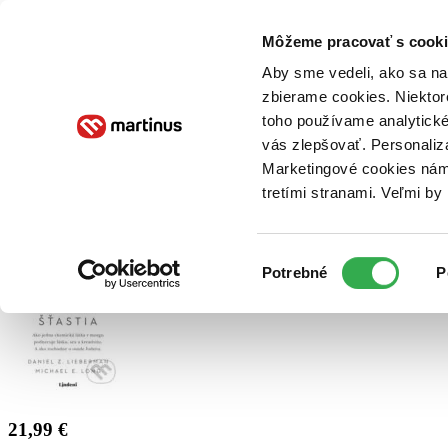
Doručenie
Kníhkupectvá
Knihovrátok
Poukážky
Knižný blog
Kontakt
Môžeme pracovať s cooki
Aby sme vedeli, ako sa na 
zbierame cookies. Niektor
E-knihy
Audioknihy
Hry
Filmy
Knihy
Doplnky
toho používame analytické
vás zlepšovať. Personaliz
Vyhľadávanie
Marketingové cookies nám 
tretími stranami. Veľmi b
Prihlásiť
Výber
Potrebné
P
súhlasu
21,99 €