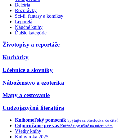
Beletria
Rozprávky
Sci-fi, fantasy a komiksy
Leporelá
Náučné knihy
Ďalšie kategórie
Životopisy a reportáže
Kuchárky
Učebnice a slovníky
Náboženstvo a ezoterika
Mapy a cestovanie
Cudzojazyčná literatúra
Knihomoľský pomocník
Spýtajte sa Sherlocka, čo čítať
Odporúčame pre vás
Knižné tipy ušité na mieru vám
Všetky knihy
Knihy roka 2025