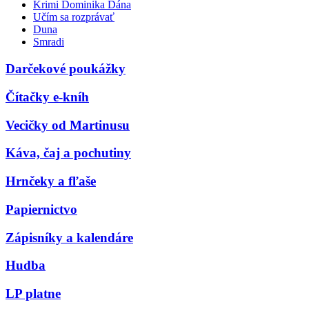
Krimi Dominika Dána
Učím sa rozprávať
Duna
Smradi
Darčekové poukážky
Čítačky e-kníh
Vecičky od Martinusu
Káva, čaj a pochutiny
Hrnčeky a fľaše
Papiernictvo
Zápisníky a kalendáre
Hudba
LP platne