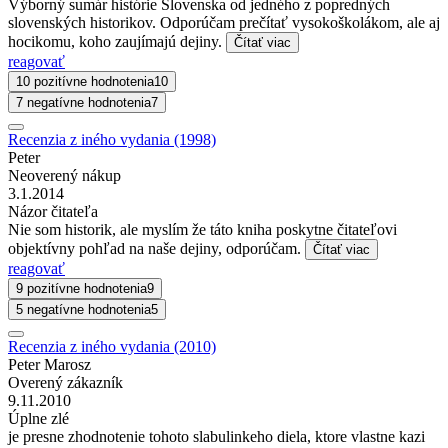
Výborný sumár histórie Slovenska od jedného z popredných
slovenských historikov. Odporúčam prečítať vysokoškolákom, ale aj
hocikomu, koho zaujímajú dejiny.
Čítať viac
reagovať
10 pozitívne hodnotenia
10
7 negatívne hodnotenia
7
Recenzia z iného vydania (1998)
Peter
Neoverený nákup
3.1.2014
Názor čitateľa
Nie som historik, ale myslím že táto kniha poskytne čitateľovi
objektívny pohľad na naše dejiny, odporúčam.
Čítať viac
reagovať
9 pozitívne hodnotenia
9
5 negatívne hodnotenia
5
Recenzia z iného vydania (2010)
Peter Marosz
Overený zákazník
9.11.2010
Úplne zlé
je presne zhodnotenie tohoto slabulinkeho diela, ktore vlastne kazi