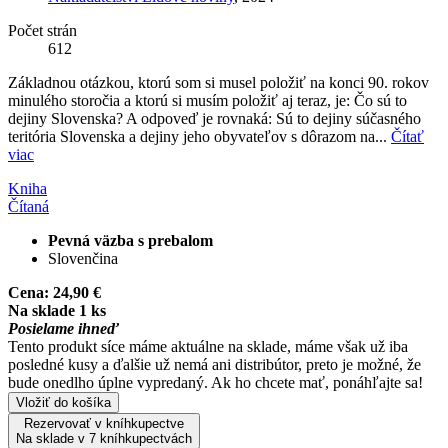
Počet strán
612
Základnou otázkou, ktorú som si musel položiť na konci 90. rokov
minulého storočia a ktorú si musím položiť aj teraz, je: Čo sú to
dejiny Slovenska? A odpoveď je rovnaká: Sú to dejiny súčasného
teritória Slovenska a dejiny jeho obyvateľov s dôrazom na...
Čítať
viac
Kniha
Čítaná
Pevná väzba s prebalom
Slovenčina
Cena:
24,90 €
Na sklade 1 ks
Posielame ihneď
Tento produkt síce máme aktuálne na sklade, máme však už iba
posledné kusy a ďalšie už nemá ani distribútor, preto je možné, že
bude onedlho úplne vypredaný. Ak ho chcete mať, ponáhľajte sa!
Vložiť do košíka
Rezervovať v kníhkupectve
Na sklade v 7 kníhkupectvách