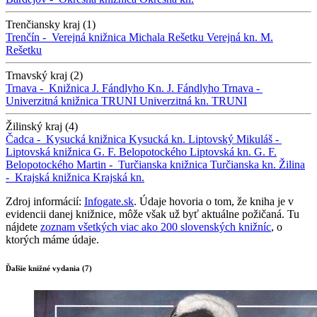
Trenčiansky kraj (1)
Trenčín -
Verejná knižnica Michala Rešetku
Verejná kn. M.
Rešetku
Trnavský kraj (2)
Trnava -
Knižnica J. Fándlyho
Kn. J. Fándlyho
Trnava -
Univerzitná knižnica TRUNI
Univerzitná kn. TRUNI
Žilinský kraj (4)
Čadca -
Kysucká knižnica
Kysucká kn.
Liptovský Mikuláš -
Liptovská knižnica G. F. Belopotockého
Liptovská kn. G. F.
Belopotockého
Martin -
Turčianska knižnica
Turčianska kn.
Žilina
-
Krajská knižnica
Krajská kn.
Zdroj informácií:
Infogate.sk
. Údaje hovoria o tom, že kniha je v
evidencii danej knižnice, môže však už byť aktuálne požičaná. Tu
nájdete
zoznam všetkých viac ako 200 slovenských knižníc
, o
ktorých máme údaje.
Ďalšie knižné vydania (7)