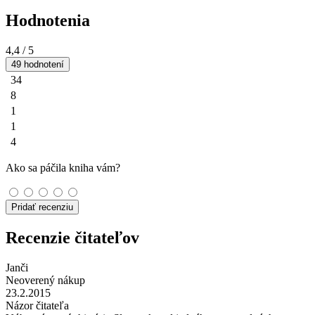
Hodnotenia
4,4
/ 5
49 hodnotení
34
8
1
1
4
Ako sa páčila kniha vám?
Pridať recenziu
Recenzie čitateľov
Janči
Neoverený nákup
23.2.2015
Názor čitateľa