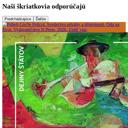
Naši škriatkovia odporúčajú
Predchádzajúce
Ďalšie