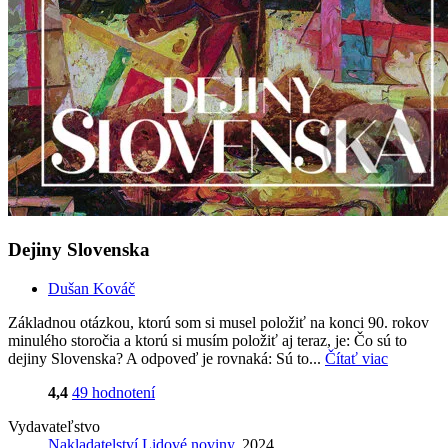
Dejiny Slovenska
Dušan Kováč
Základnou otázkou, ktorú som si musel položiť na konci 90. rokov
minulého storočia a ktorú si musím položiť aj teraz, je: Čo sú to
dejiny Slovenska? A odpoveď je rovnaká: Sú to...
Čítať viac
4,4
49 hodnotení
Vydavateľstvo
Nakladatelství Lidové noviny
, 2024