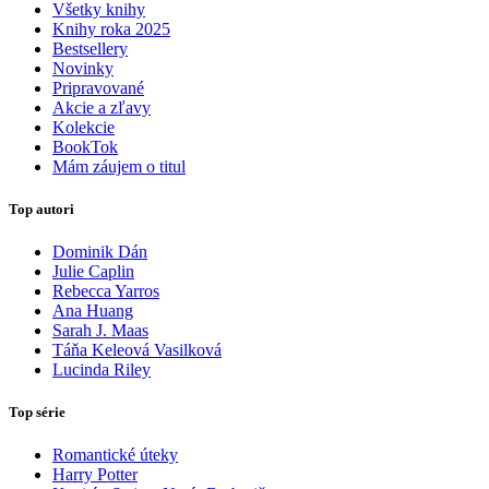
Všetky knihy
Knihy roka 2025
Bestsellery
Novinky
Pripravované
Akcie a zľavy
Kolekcie
BookTok
Mám záujem o titul
Top autori
Dominik Dán
Julie Caplin
Rebecca Yarros
Ana Huang
Sarah J. Maas
Táňa Keleová Vasilková
Lucinda Riley
Top série
Romantické úteky
Harry Potter