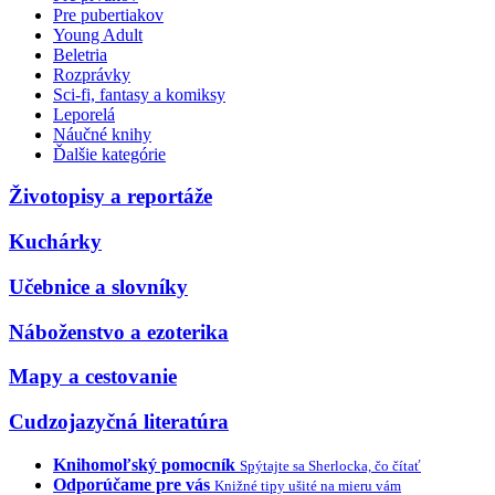
Pre pubertiakov
Young Adult
Beletria
Rozprávky
Sci-fi, fantasy a komiksy
Leporelá
Náučné knihy
Ďalšie kategórie
Životopisy a reportáže
Kuchárky
Učebnice a slovníky
Náboženstvo a ezoterika
Mapy a cestovanie
Cudzojazyčná literatúra
Knihomoľský pomocník
Spýtajte sa Sherlocka, čo čítať
Odporúčame pre vás
Knižné tipy ušité na mieru vám