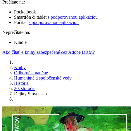
Prečítate na:
Pocketbook
Smartfón či tablet
s podporovanou aplikáciou
Počítač
s podporovanou aplikáciou
Neprečítate na:
Kindle
Ako čítať e-knihy zabezpečené cez Adobe DRM?
Knihy
Odborné a náučné
Humanitné a spoločenské vedy
História
20. storočie
Dejiny Slovenska