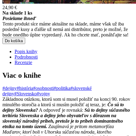
24,90 €
Na sklade 1 ks
Posielame ihneď
Tento produkt síce máme aktuálne na sklade, máme však už iba
posledné kusy a ďalšie už nemá ani distribútor, preto je možné, že
bude onedlho úplne vypredaný. Ak ho chcete mať, ponáhľajte sa!
Do košíka
Popis knihy
Podrobnosti
Recenzie
Viac o knihe
#dejiny
#história
#osobnosti
#politika
#slovenské
dejiny
#Slovensko
#vojny
Základnou otázkou, ktorú som si musel položiť na konci 90. rokov
minulého storočia a ktorú si musím položiť aj teraz, je:
Čo sú to
dejiny Slovenska?
A odpoveď je rovnaká:
Sú to dejiny súčasného
teritória Slovenska a dejiny jeho obyvateľov s dôrazom na
slovenský národný príbeh, pretože je to príbeh dominantného
etnika na tomto území.
Zaujímavá je pritom metamorfóza
Maďarov, ktorí boli v Uhorsku súčasťou národa, ktorého