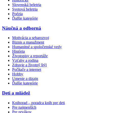
Historické
Slovenská beletria
Svetová beletria
Poézia
Ďalšie kategórie
Náučná a odborná
Motivácia a sebarozvoj
Biznis a manažment
Humanitné a spoločenské vedy
História
Životopisy a reportáže
Vzťahy a rodina
Zdravie a životný štýl
Počítače a internet
Hobby
Umenie a dizajn
Ďalšie kategórie
Deti a mládež
Knihorad – poradca kníh pre deti
Pre najmenších
Pre prvákov