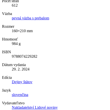
Počet strán
612
Väzba
pevná väzba s prebalom
Rozmer
160×210 mm
Hmotnosť
984 g
ISBN
9788074229282
Dátum vydania
29. 2. 2024
Edícia
Dejiny štátov
Jazyk
slovenčina
Vydavateľstvo
Nakladatelství Lidové noviny