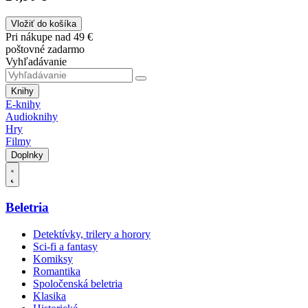
Vložiť do košíka
Pri nákupe nad 49 €
poštovné zadarmo
Vyhľadávanie
Knihy
E-knihy
Audioknihy
Hry
Filmy
Doplnky
Beletria
Detektívky, trilery a horory
Sci-fi a fantasy
Komiksy
Romantika
Spoločenská beletria
Klasika