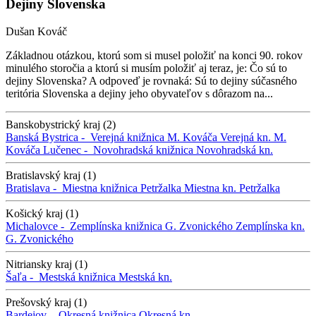
Dejiny Slovenska
Dušan Kováč
Základnou otázkou, ktorú som si musel položiť na konci 90. rokov
minulého storočia a ktorú si musím položiť aj teraz, je: Čo sú to
dejiny Slovenska? A odpoveď je rovnaká: Sú to dejiny súčasného
teritória Slovenska a dejiny jeho obyvateľov s dôrazom na...
Banskobystrický kraj (2)
Banská Bystrica -
Verejná knižnica M. Kováča
Verejná kn. M.
Kováča
Lučenec -
Novohradská knižnica
Novohradská kn.
Bratislavský kraj (1)
Bratislava -
Miestna knižnica Petržalka
Miestna kn. Petržalka
Košický kraj (1)
Michalovce -
Zemplínska knižnica G. Zvonického
Zemplínska kn.
G. Zvonického
Nitriansky kraj (1)
Šaľa -
Mestská knižnica
Mestská kn.
Prešovský kraj (1)
Bardejov -
Okresná knižnica
Okresná kn.