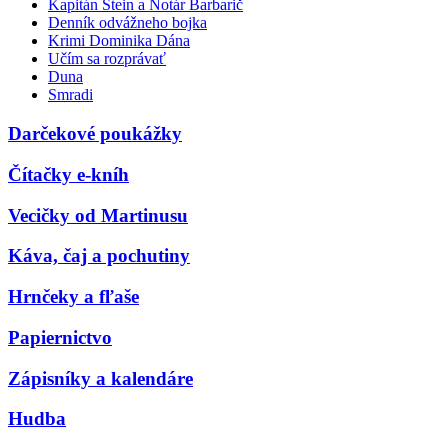
Kapitán Stein a Notár Barbarič
Denník odvážneho bojka
Krimi Dominika Dána
Učím sa rozprávať
Duna
Smradi
Darčekové poukážky
Čítačky e-kníh
Vecičky od Martinusu
Káva, čaj a pochutiny
Hrnčeky a fľaše
Papiernictvo
Zápisníky a kalendáre
Hudba