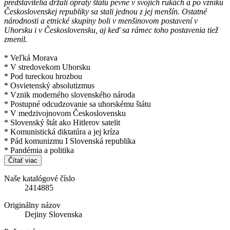
predstavitelia držali opraty štátu pevne v svojich rukách a po vzniku
Československej republiky sa stali jednou z jej menšín. Ostatné
národnosti a etnické skupiny boli v menšinovom postavení v
Uhorsku i v Československu, aj keď sa rámec toho postavenia tiež
zmenil.
* Veľká Morava
* V stredovekom Uhorsku
* Pod tureckou hrozbou
* Osvietenský absolutizmus
* Vznik moderného slovenského národa
* Postupné odcudzovanie sa uhorskému štátu
* V medzivojnovom Československu
* Slovenský štát ako Hitlerov satelit
* Komunistická diktatúra a jej kríza
* Pád komunizmu I Slovenská republika
* Pandémia a politika
Čítať viac
Naše katalógové číslo
2414885
Originálny názov
Dejiny Slovenska