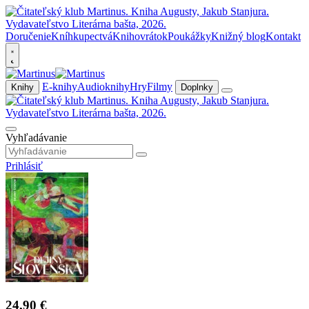
Doručenie
Kníhkupectvá
Knihovrátok
Poukážky
Knižný blog
Kontakt
E-knihy
Audioknihy
Hry
Filmy
Knihy
Doplnky
Vyhľadávanie
Prihlásiť
24,90 €