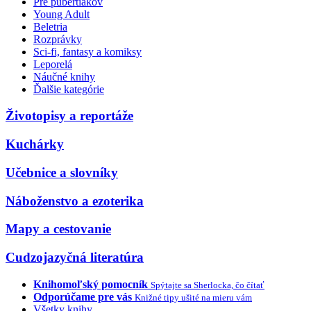
Pre pubertiakov
Young Adult
Beletria
Rozprávky
Sci-fi, fantasy a komiksy
Leporelá
Náučné knihy
Ďalšie kategórie
Životopisy a reportáže
Kuchárky
Učebnice a slovníky
Náboženstvo a ezoterika
Mapy a cestovanie
Cudzojazyčná literatúra
Knihomoľský pomocník
Spýtajte sa Sherlocka, čo čítať
Odporúčame pre vás
Knižné tipy ušité na mieru vám
Všetky knihy