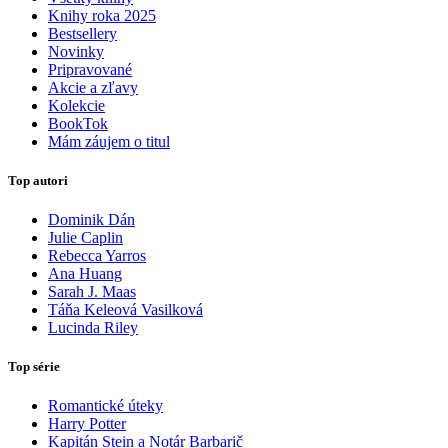
Knihy roka 2025
Bestsellery
Novinky
Pripravované
Akcie a zľavy
Kolekcie
BookTok
Mám záujem o titul
Top autori
Dominik Dán
Julie Caplin
Rebecca Yarros
Ana Huang
Sarah J. Maas
Táňa Keleová Vasilková
Lucinda Riley
Top série
Romantické úteky
Harry Potter
Kapitán Stein a Notár Barbarič