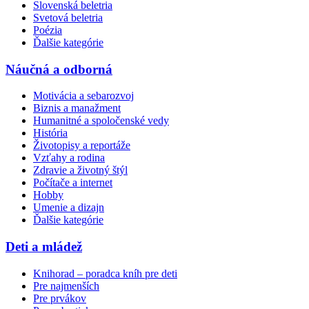
Slovenská beletria
Svetová beletria
Poézia
Ďalšie kategórie
Náučná a odborná
Motivácia a sebarozvoj
Biznis a manažment
Humanitné a spoločenské vedy
História
Životopisy a reportáže
Vzťahy a rodina
Zdravie a životný štýl
Počítače a internet
Hobby
Umenie a dizajn
Ďalšie kategórie
Deti a mládež
Knihorad – poradca kníh pre deti
Pre najmenších
Pre prvákov