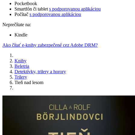
Pocketbook
Smartfón či tablet
s podporovanou aplikáciou
Počítač
s podporovanou aplikáciou
Neprečítate na:
Kindle
Ako čítať e-knihy zabezpečené cez Adobe DRM?
Knihy
Beletria
Detektívky, trilery a horory
Trilery
Tieň nad lesom