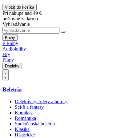
Vložiť do košíka
Pri nákupe nad 49 €
poštovné zadarmo
Vyhľadávanie
Knihy
E-knihy
Audioknihy
Hry
Filmy
Doplnky
Beletria
Detektívky, trilery a horory
Sci-fi a fantasy
Komiksy
Romantika
Spoločenská beletria
Klasika
Historické