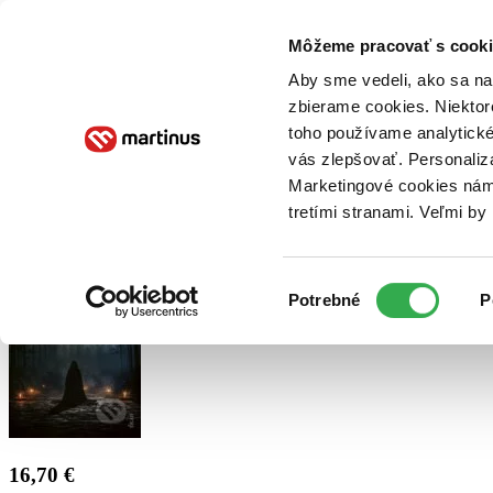
Doručenie
Kníhkupectvá
Knihovrátok
Poukážky
Knižný blog
Kontakt
Môžeme pracovať s cooki
Aby sme vedeli, ako sa na 
zbierame cookies. Niektor
E-knihy
Audioknihy
Hry
Filmy
Knihy
Doplnky
toho používame analytické
vás zlepšovať. Personaliz
Vyhľadávanie
Marketingové cookies nám 
tretími stranami. Veľmi b
Prihlásiť
Výber
Potrebné
P
súhlasu
16,70 €