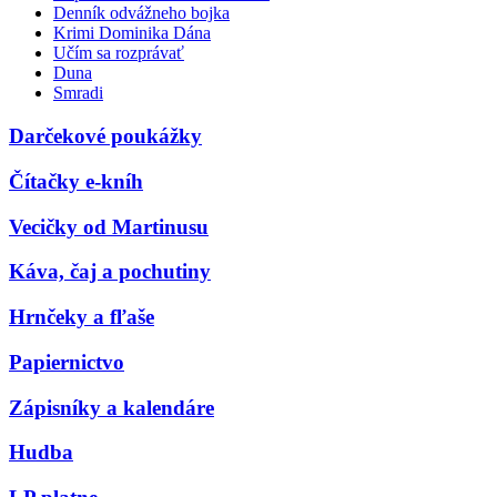
Denník odvážneho bojka
Krimi Dominika Dána
Učím sa rozprávať
Duna
Smradi
Darčekové poukážky
Čítačky e-kníh
Vecičky od Martinusu
Káva, čaj a pochutiny
Hrnčeky a fľaše
Papiernictvo
Zápisníky a kalendáre
Hudba