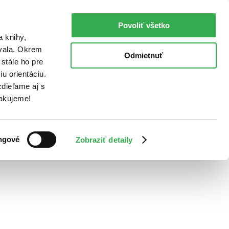
Povoliť všetko
a knihy,
ovala. Okrem
Odmietnuť
stále ho pre
u orientáciu.
dieľame aj s
Ďakujeme!
ngové
Zobraziť detaily