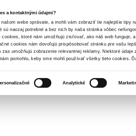
es a kontaktnými údajmi?
našom webe správate, a mohli vám zobraziť tie najlepšie tipy n
é sú naozaj potrebné a bez nich by naša stránka vôbec nefung
 cookies, ktoré nám umožňujú zisťovať, ako náš web funguje, a 
ačné cookies nám dovoľujú prispôsobovať stránku pre vašu lepši
zas umožňujú zobrazenie relevantnej reklamy. Niektoré údaje z
y nám pomohlo, keby sme mohli používať všetky tieto cookies. 
ersonalizačné
Analytické
Marketi