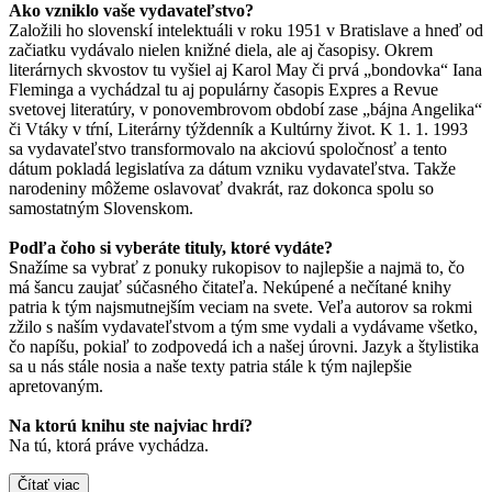
Ako vzniklo vaše vydavateľstvo?
Založili ho slovenskí intelektuáli v roku 1951 v Bratislave a hneď od
začiatku vydávalo nielen knižné diela, ale aj časopisy. Okrem
literárnych skvostov tu vyšiel aj Karol May či prvá „bondovka“ Iana
Fleminga a vychádzal tu aj populárny časopis Expres a Revue
svetovej literatúry, v ponovembrovom období zase „bájna Angelika“
či Vtáky v tŕní, Literárny týždenník a Kultúrny život. K 1. 1. 1993
sa vydavateľstvo transformovalo na akciovú spoločnosť a tento
dátum pokladá legislatíva za dátum vzniku vydavateľstva. Takže
narodeniny môžeme oslavovať dvakrát, raz dokonca spolu so
samostatným Slovenskom.
Podľa čoho si vyberáte tituly, ktoré vydáte?
Snažíme sa vybrať z ponuky rukopisov to najlepšie a najmä to, čo
má šancu zaujať súčasného čitateľa. Nekúpené a nečítané knihy
patria k tým najsmutnejším veciam na svete. Veľa autorov sa rokmi
zžilo s naším vydavateľstvom a tým sme vydali a vydávame všetko,
čo napíšu, pokiaľ to zodpovedá ich a našej úrovni. Jazyk a štylistika
sa u nás stále nosia a naše texty patria stále k tým najlepšie
apretovaným.
Na ktorú knihu ste najviac hrdí?
Na tú, ktorá práve vychádza.
Čítať viac