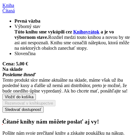
Kniha
Čítaná
Pevná väzba
Výborný stav
Túto knihu sme vykúpili cez
Knihovrátok
a je vo
výbornom stave.
Rozdiel medzi touto knihou a novou by ste
asi ani nespoznali. Knihu sme označili nálepkou, ktorá môže
na niektorých obaloch zanechať stopy.
Slovenčina
Cena:
5,00 €
Na sklade
Posielame ihneď
Tento produkt síce máme aktuálne na sklade, máme však už iba
posledné kusy a ďalšie už nemá ani distribútor, preto je možné, že
bude onedlho úplne vypredaný. Ak ho chcete mať, ponáhľajte sa!
Vložiť do košíka
Rezervovať v kníhkupectve
Sledovať dostupnosť
Čítané knihy nám môžete poslať aj vy!
Pošlite nám svoje prečítané knihy a získajte poukážku na nákup.