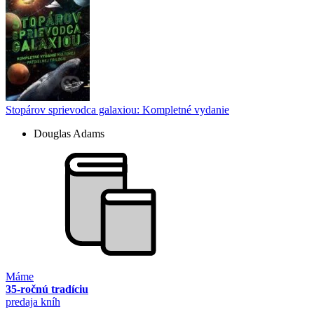
Stopárov sprievodca galaxiou: Kompletné vydanie
Douglas Adams
Máme
35-ročnú tradíciu
predaja kníh