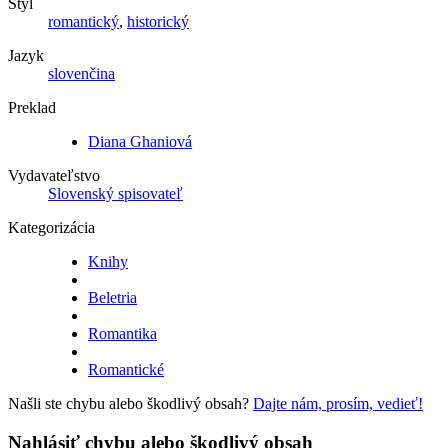
Štýl
romantický
,
historický
Jazyk
slovenčina
Preklad
Diana Ghaniová
Vydavateľstvo
Slovenský spisovateľ
Kategorizácia
Knihy
Beletria
Romantika
Romantické
Našli ste chybu alebo škodlivý obsah?
Dajte nám, prosím, vedieť!
Nahlásiť chybu alebo škodlivý obsah