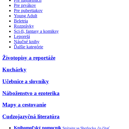
Pre najmenších
Pre prvákov
Pre pubertiakov
Young Adult
Beletria
Rozprávky
Sci-fi, fantasy a komiksy
Leporelá
Náučné knihy
Ďalšie kategórie
Životopisy a reportáže
Kuchárky
Učebnice a slovníky
Náboženstvo a ezoterika
Mapy a cestovanie
Cudzojazyčná literatúra
Knihomoľský pomocník
Spýtajte sa Sherlocka, čo čítať