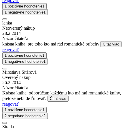
reagovať
1 pozitívne hodnotenie
1
1 negatívne hodnotenie
1
lenka
Neoverený nákup
28.2.2014
Názor čitateľa
krásna kniha, pre toho kto má rád romantické príbehy
Čítať viac
reagovať
1 pozitívne hodnotenie
1
1 negatívne hodnotenie
1
Miroslava Sitárová
Overený nákup
26.2.2014
Názor čitateľa
Krásna kniha, odporúčam každému kto má rád romantické knihy,
pretože nebude ľutovať.
Čítať viac
reagovať
1 pozitívne hodnotenie
1
2 negatívne hodnotenia
2
Strada