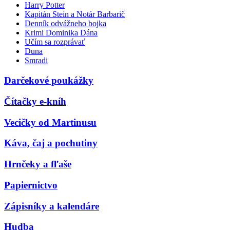
Harry Potter
Kapitán Stein a Notár Barbarič
Denník odvážneho bojka
Krimi Dominika Dána
Učím sa rozprávať
Duna
Smradi
Darčekové poukážky
Čítačky e-kníh
Vecičky od Martinusu
Káva, čaj a pochutiny
Hrnčeky a fľaše
Papiernictvo
Zápisníky a kalendáre
Hudba