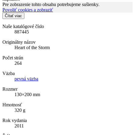
Pre zobrazenie tohto obsahu potrebujeme sušienky.
Povoliť cookies a zobraziť
Čítať viac
Naše katalógové číslo
887445
Originálny názov
Heart of the Storm
Počet strán
264
Väzba
pevná väzba
Rozmer
130×200 mm
Hmotnosť
320 g
Rok vydania
2011