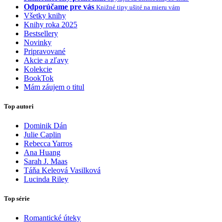
Odporúčame pre vás
Knižné tipy ušité na mieru vám
Všetky knihy
Knihy roka 2025
Bestsellery
Novinky
Pripravované
Akcie a zľavy
Kolekcie
BookTok
Mám záujem o titul
Top autori
Dominik Dán
Julie Caplin
Rebecca Yarros
Ana Huang
Sarah J. Maas
Táňa Keleová Vasilková
Lucinda Riley
Top série
Romantické úteky