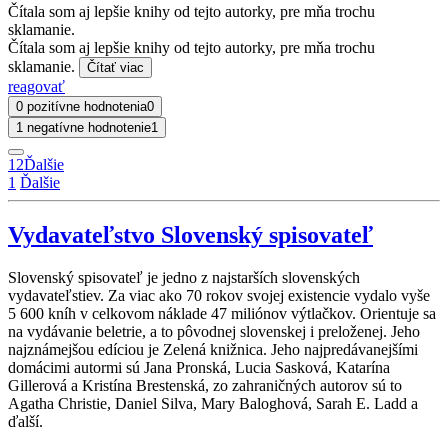
Čítala som aj lepšie knihy od tejto autorky, pre mňa trochu
sklamanie.
Čítala som aj lepšie knihy od tejto autorky, pre mňa trochu
sklamanie.
Čítať viac
reagovať
0 pozitívne hodnotenia
0
1 negatívne hodnotenie
1
1
2
Ďalšie
1
Ďalšie
Vydavateľstvo Slovenský spisovateľ
Slovenský spisovateľ je jedno z najstarších slovenských
vydavateľstiev. Za viac ako 70 rokov svojej existencie vydalo vyše
5 600 kníh v celkovom náklade 47 miliónov výtlačkov. Orientuje sa
na vydávanie beletrie, a to pôvodnej slovenskej i preloženej. Jeho
najznámejšou edíciou je Zelená knižnica. Jeho najpredávanejšími
domácimi autormi sú Jana Pronská, Lucia Sasková, Katarína
Gillerová a Kristína Brestenská, zo zahraničných autorov sú to
Agatha Christie, Daniel Silva, Mary Baloghová, Sarah E. Ladd a
ďalší.