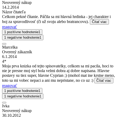
Neoverený nákup
14.2.2014
Názor čitateľa
Celkom pekné čítanie. Páčila sa mi hlavná hrdinka - jej charakter i
boj za spravodlivosť (či už svoju alebo bratrancovu).
Čítať viac
reagovať
1 pozitívne hodnotenie
1
1 negatívne hodnotenie
1
Marcelka
Overený zákazník
6.1.2014
4*
Moja prva knizka od tejto spisovatelky, celkom sa mi pacila, hoci to
nie je presne moj styl bola velmi dobra aj dobre napisana. Hlavne
postavy su tiez super, hlavne Cyprian ;) (mohol mat ine krstne meno,
toto sa mi vobec nepaci a ani mu nepristane, no co uz :)
Čítať viac
reagovať
1 pozitívne hodnotenie
1
1 negatívne hodnotenie
1
Ivka
Neoverený nákup
30.10.2012