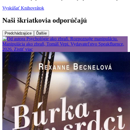
Vyskúšať Knihovrátok
Naši škriatkovia odporúčajú
Predchádzajúce
Ďalšie