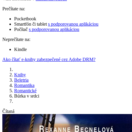
Prečítate na:
Pocketbook
Smartfón či tablet
s podporovanou aplikáciou
Počítač
s podporovanou aplikáciou
Neprečítate na:
Kindle
Ako čítať e-knihy zabezpečené cez Adobe DRM?
Knihy
Beletria
Romantika
Romantické
Búrka v srdci
Čítaná