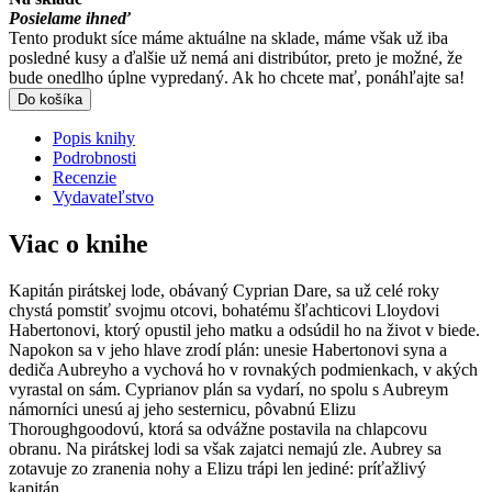
Posielame ihneď
Tento produkt síce máme aktuálne na sklade, máme však už iba
posledné kusy a ďalšie už nemá ani distribútor, preto je možné, že
bude onedlho úplne vypredaný. Ak ho chcete mať, ponáhľajte sa!
Do košíka
Popis knihy
Podrobnosti
Recenzie
Vydavateľstvo
Viac o knihe
Kapitán pirátskej lode, obávaný Cyprian Dare, sa už celé roky
chystá pomstiť svojmu otcovi, bohatému šľachticovi Lloydovi
Habertonovi, ktorý opustil jeho matku a odsúdil ho na život v biede.
Napokon sa v jeho hlave zrodí plán: unesie Habertonovi syna a
dediča Aubreyho a vychová ho v rovnakých podmienkach, v akých
vyrastal on sám. Cyprianov plán sa vydarí, no spolu s Aubreym
námorníci unesú aj jeho sesternicu, pôvabnú Elizu
Thoroughgoodovú, ktorá sa odvážne postavila na chlapcovu
obranu. Na pirátskej lodi sa však zajatci nemajú zle. Aubrey sa
zotavuje zo zranenia nohy a Elizu trápi len jediné: príťažlivý
kapitán...