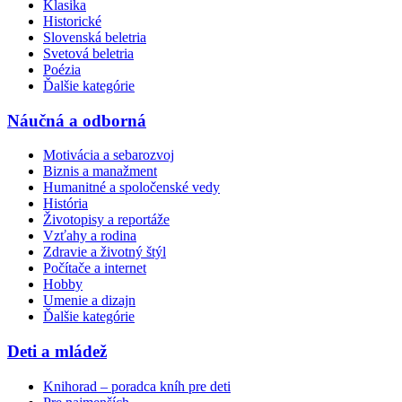
Klasika
Historické
Slovenská beletria
Svetová beletria
Poézia
Ďalšie kategórie
Náučná a odborná
Motivácia a sebarozvoj
Biznis a manažment
Humanitné a spoločenské vedy
História
Životopisy a reportáže
Vzťahy a rodina
Zdravie a životný štýl
Počítače a internet
Hobby
Umenie a dizajn
Ďalšie kategórie
Deti a mládež
Knihorad – poradca kníh pre deti