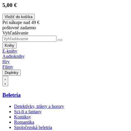
5,00 €
Vložiť do košíka
Pri nákupe nad 49 €
poštovné zadarmo
Vyhľadávanie
Knihy
E-knihy
Audioknihy
Hry
Filmy
Doplnky
Beletria
Detektívky, trilery a horory
Sci-fi a fantasy
Komiksy
Romantika
Spoločenská beletria