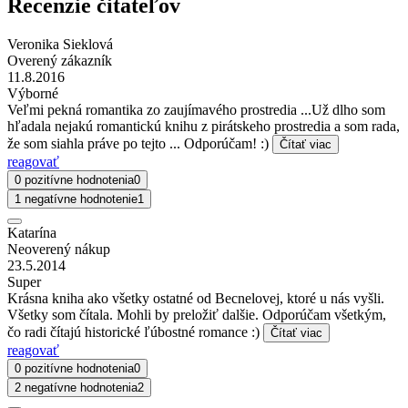
Recenzie čitateľov
Veronika Sieklová
Overený zákazník
11.8.2016
Výborné
Veľmi pekná romantika zo zaujímavého prostredia ...Už dlho som
hľadala nejakú romantickú knihu z pirátskeho prostredia a som rada,
že som siahla práve po tejto ... Odporúčam! :)
Čítať viac
reagovať
0 pozitívne hodnotenia
0
1 negatívne hodnotenie
1
Katarína
Neoverený nákup
23.5.2014
Super
Krásna kniha ako všetky ostatné od Becnelovej, ktoré u nás vyšli.
Všetky som čítala. Mohli by preložiť dalšie. Odporúčam všetkým,
čo radi čítajú historické ľúbostné romance :)
Čítať viac
reagovať
0 pozitívne hodnotenia
0
2 negatívne hodnotenia
2