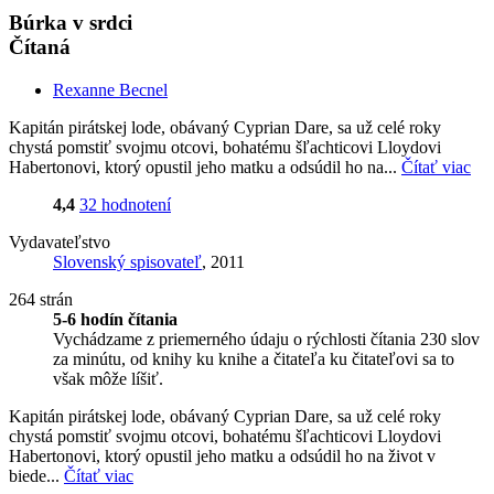
Búrka v srdci
Čítaná
Rexanne Becnel
Kapitán pirátskej lode, obávaný Cyprian Dare, sa už celé roky
chystá pomstiť svojmu otcovi, bohatému šľachticovi Lloydovi
Habertonovi, ktorý opustil jeho matku a odsúdil ho na...
Čítať viac
4,4
32 hodnotení
Vydavateľstvo
Slovenský spisovateľ
, 2011
264 strán
5-6 hodín čítania
Vychádzame z priemerného údaju o rýchlosti čítania 230 slov
za minútu, od knihy ku knihe a čitateľa ku čitateľovi sa to
však môže líšiť.
Kapitán pirátskej lode, obávaný Cyprian Dare, sa už celé roky
chystá pomstiť svojmu otcovi, bohatému šľachticovi Lloydovi
Habertonovi, ktorý opustil jeho matku a odsúdil ho na život v
biede...
Čítať viac