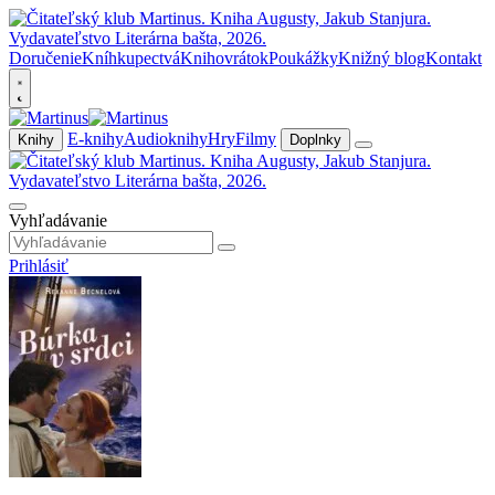
Doručenie
Kníhkupectvá
Knihovrátok
Poukážky
Knižný blog
Kontakt
E-knihy
Audioknihy
Hry
Filmy
Knihy
Doplnky
Vyhľadávanie
Prihlásiť