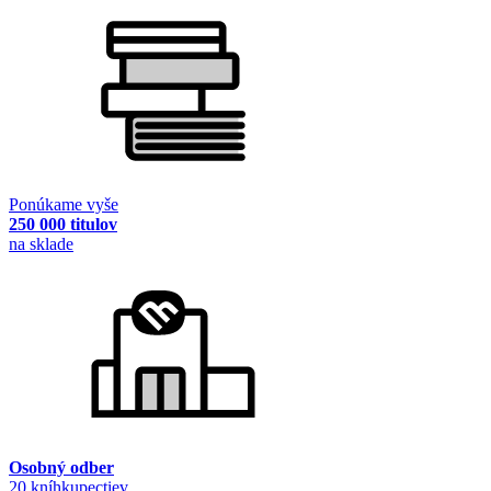
Ponúkame vyše
250 000 titulov
na sklade
Osobný odber
20 kníhkupectiev