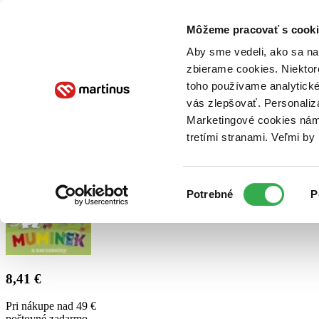
Doručenie
Kníhkupectvá
Knihovrátok
Poukážky
Knižný blog
Kontakt
Môžeme pracovať s cooki
Aby sme vedeli, ako sa na 
zbierame cookies. Niektor
E-knihy
Audioknihy
Hry
Filmy
Knihy
Doplnky
toho používame analytické
vás zlepšovať. Personaliz
Vyhľadávanie
Marketingové cookies nám 
tretími stranami. Veľmi b
Prihlásiť
Výber
Potrebné
P
súhlasu
8,41 €
Pri nákupe nad 49 €
poštovné zadarmo