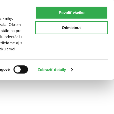
Povoliť všetko
a knihy,
ovala. Okrem
Odmietnuť
stále ho pre
u orientáciu.
dieľame aj s
Ďakujeme!
ngové
Zobraziť detaily