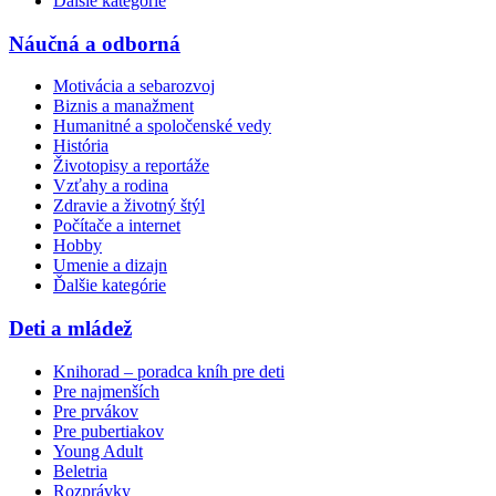
Ďalšie kategórie
Náučná a odborná
Motivácia a sebarozvoj
Biznis a manažment
Humanitné a spoločenské vedy
História
Životopisy a reportáže
Vzťahy a rodina
Zdravie a životný štýl
Počítače a internet
Hobby
Umenie a dizajn
Ďalšie kategórie
Deti a mládež
Knihorad – poradca kníh pre deti
Pre najmenších
Pre prvákov
Pre pubertiakov
Young Adult
Beletria
Rozprávky