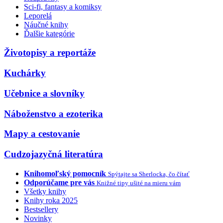
Sci-fi, fantasy a komiksy
Leporelá
Náučné knihy
Ďalšie kategórie
Životopisy a reportáže
Kuchárky
Učebnice a slovníky
Náboženstvo a ezoterika
Mapy a cestovanie
Cudzojazyčná literatúra
Knihomoľský pomocník
Spýtajte sa Sherlocka, čo čítať
Odporúčame pre vás
Knižné tipy ušité na mieru vám
Všetky knihy
Knihy roka 2025
Bestsellery
Novinky