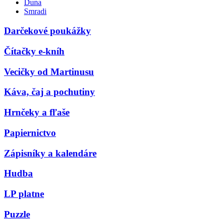
Duna
Smradi
Darčekové poukážky
Čítačky e-kníh
Vecičky od Martinusu
Káva, čaj a pochutiny
Hrnčeky a fľaše
Papiernictvo
Zápisníky a kalendáre
Hudba
LP platne
Puzzle