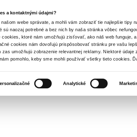
es a kontaktnými údajmi?
našom webe správate, a mohli vám zobraziť tie najlepšie tipy n
é sú naozaj potrebné a bez nich by naša stránka vôbec nefung
 cookies, ktoré nám umožňujú zisťovať, ako náš web funguje, a 
ačné cookies nám dovoľujú prispôsobovať stránku pre vašu lepši
zas umožňujú zobrazenie relevantnej reklamy. Niektoré údaje z
y nám pomohlo, keby sme mohli používať všetky tieto cookies. 
ersonalizačné
Analytické
Marketi