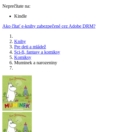
Neprečítate na:
Kindle
Ako čítať e-knihy zabezpečené cez Adobe DRM?
Knihy
Pre deti a mládež
Sci-fi, fantasy a komiksy
Komiksy
Muminek a narozeniny