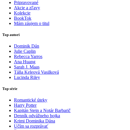
Pripravované
Akcie a zľavy
Kolekcie
BookTok
Mám záujem o titul
Top autori
Dominik Dán
Julie Caplin
Rebecca Yarros
Ana Huang
Sarah J. Maas
Táňa Keleová Vasilková
Lucinda Riley
Top série
Romantické úteky
Harry Potter
Kapitán Stein a Notár Barbarič
Denník odvážneho bojka
Krimi Dominika Dána
Učím sa rozprávať