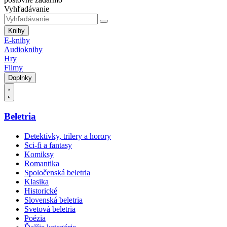
Vyhľadávanie
Knihy
E-knihy
Audioknihy
Hry
Filmy
Doplnky
Beletria
Detektívky, trilery a horory
Sci-fi a fantasy
Komiksy
Romantika
Spoločenská beletria
Klasika
Historické
Slovenská beletria
Svetová beletria
Poézia