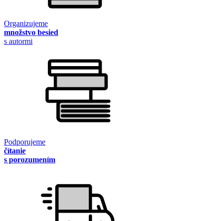
Organizujeme
množstvo besied
s autormi
Podporujeme
čítanie
s porozumením