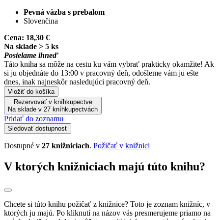
Pevná väzba s prebalom
Slovenčina
Cena:
18,30 €
Na sklade > 5 ks
Posielame ihneď
Táto kniha sa môže na cestu ku vám vybrať prakticky okamžite! Ak
si ju objednáte do 13:00 v pracovný deň, odošleme vám ju ešte
dnes, inak najneskôr nasledujúci pracovný deň.
Vložiť do košíka
Rezervovať v kníhkupectve
Na sklade v 27 kníhkupectvách
Pridať do zoznamu
Sledovať dostupnosť
Dostupné v
27 knižniciach
.
Požičať v knižnici
V ktorých knižniciach majú túto knihu?
Chcete si túto knihu požičať z knižnice? Toto je zoznam knižníc, v
ktorých ju majú. Po kliknutí na názov vás presmerujeme priamo na