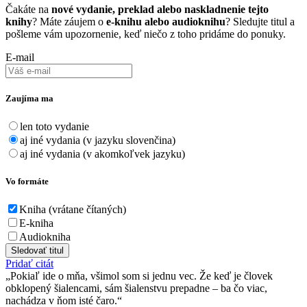
Čakáte na
nové vydanie, preklad alebo naskladnenie tejto
knihy
? Máte záujem o
e-knihu alebo audioknihu
? Sledujte titul a
pošleme vám upozornenie, keď niečo z toho pridáme do ponuky.
E-mail
Zaujíma ma
len toto vydanie
aj iné vydania (v jazyku slovenčina)
aj iné vydania (v akomkoľvek jazyku)
Vo formáte
Kniha (vrátane čítaných)
E-kniha
Audiokniha
Sledovať titul
Pridať citát
Pokiaľ ide o mňa, všimol som si jednu vec. Že keď je človek
obklopený šialencami, sám šialenstvu prepadne – ba čo viac,
nachádza v ňom isté čaro.