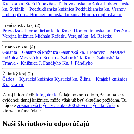
Krajská kn.
Stará Ľubovňa -
Ľubovnianska knižnica
Ľubovnianska
kn.
Svidník -
Podduklianska knižnica
Podduklianska kn.
Vranov
nad Topľou -
Hornozemplínska knižnica
Hornozemplínska kn.
Trenčiansky kraj (2)
Prievidza -
Hornonitrianska knižnica
Hornonitrianska kn.
Trenčín -
Verejná knižnica Michala Rešetku
Verejná kn. M. Rešetku
Trnavský kraj (4)
Galanta -
Galantská knižnica
Galantská kn.
Hlohovec -
Mestská
knižnica
Mestská kn.
Senica -
Záhorská knižnica
Záhorská kn.
Trnava -
Knižnica J. Fándlyho
Kn. J. Fándlyho
Žilinský kraj (2)
Čadca -
Kysucká knižnica
Kysucká kn.
Žilina -
Krajská knižnica
Krajská kn.
Zdroj informácií:
Infogate.sk
. Údaje hovoria o tom, že kniha je v
evidencii danej knižnice, môže však už byť aktuálne požičaná. Tu
nájdete
zoznam všetkých viac ako 200 slovenských knižníc
, o
ktorých máme údaje.
Naši škriatkovia odporúčajú