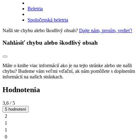
Beletria
Spoločenská beletria
Našli ste chybu alebo škodlivý obsah?
Dajte nám, prosím, vedieť!
Nahlásiť chybu alebo škodlivý obsah
Máte o knihe viac informácií ako je na tejto stránke alebo ste našli
chybu? Budeme vám veľmi vďační, ak nám pomôžete s doplnením
informácií na našich stránkach.
Hodnotenia
3,6
/ 5
5 hodnotení
2
1
1
0