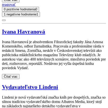
reagovať
0 pozitívne hodnotenia
0
1 negatívne hodnotenie
1
Ivana Havranová
Ivana Havranová je absolventkou Filozofickej fakulty Jána Amosa
Komenského, odbor žurnalistika. Pracovala a profesionálne rástla v
redakcii Smena, Zornička, neskôr v Československej televízii ako
publicistka mládežníckeho magazínu Televízny klub mladých. Je
autorkou viac ako 400 televíznych scenárov, množstva poviedok pre
deti, rozhovorov, reportáží. Nedávno jej vyšla úspešná kniha
poviedok Vydaté.
Čítať viac
Vydavateľstvo Lindeni
Lindeni je nová vydavateľská značka kníh pre dospelých, značka so
silnou tradíciou vydavateľského domu Albatros Media, ktorý stojí
na základoch najstaršieho detského vydavateľstva v