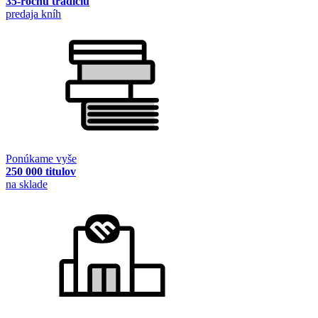
35-ročnú tradíciu
predaja kníh
Ponúkame vyše
250 000 titulov
na sklade