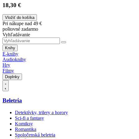
18,30 €
Vložiť do košíka
Pri nákupe nad 49 €
poštovné zadarmo
Vyhľadávanie
Knihy
E-knihy
Audioknihy
Hry
Filmy
Doplnky
Beletria
Detektívky, trilery a horory
Sci-fi a fantasy
Komiksy
Romantika
Spoločenská beletria