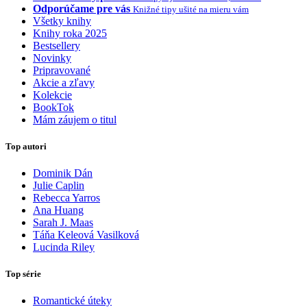
Odporúčame pre vás
Knižné tipy ušité na mieru vám
Všetky knihy
Knihy roka 2025
Bestsellery
Novinky
Pripravované
Akcie a zľavy
Kolekcie
BookTok
Mám záujem o titul
Top autori
Dominik Dán
Julie Caplin
Rebecca Yarros
Ana Huang
Sarah J. Maas
Táňa Keleová Vasilková
Lucinda Riley
Top série
Romantické úteky