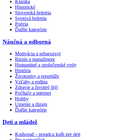
Klasika
Historické
Slovenská beletria
Svetová beletria
Poézia
Ďalšie kategórie
Náučná a odborná
Motivácia a sebarozvoj
Biznis a manažment
Humanitné a spoločenské vedy
História
Životopisy a reportáže
Vzťahy a rodina
Zdravie a životný štýl
Počítače a internet
Hobby
Umenie a dizajn
Ďalšie kategórie
Deti a mládež
Knihorad – poradca kníh pre deti
Pre najmenších