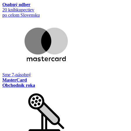
Osobný odber
20 kníhkupectiev
po celom Slovensku
Sme 7-násobný
MasterCard
Obchodník roka