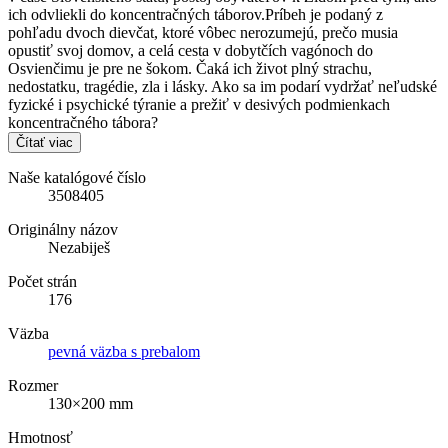
ich odvliekli do koncentračných táborov.Príbeh je podaný z
pohľadu dvoch dievčat, ktoré vôbec nerozumejú, prečo musia
opustiť svoj domov, a celá cesta v dobytčích vagónoch do
Osvienčimu je pre ne šokom. Čaká ich život plný strachu,
nedostatku, tragédie, zla i lásky. Ako sa im podarí vydržať neľudské
fyzické i psychické týranie a prežiť v desivých podmienkach
koncentračného tábora?
Čítať viac
Naše katalógové číslo
3508405
Originálny názov
Nezabiješ
Počet strán
176
Väzba
pevná väzba s prebalom
Rozmer
130×200 mm
Hmotnosť