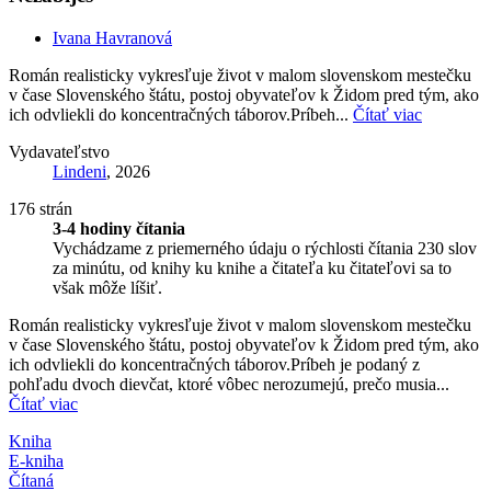
Ivana Havranová
Román realisticky vykresľuje život v malom slovenskom mestečku
v čase Slovenského štátu, postoj obyvateľov k Židom pred tým, ako
ich odvliekli do koncentračných táborov.Príbeh...
Čítať viac
Vydavateľstvo
Lindeni
, 2026
176 strán
3-4 hodiny čítania
Vychádzame z priemerného údaju o rýchlosti čítania 230 slov
za minútu, od knihy ku knihe a čitateľa ku čitateľovi sa to
však môže líšiť.
Román realisticky vykresľuje život v malom slovenskom mestečku
v čase Slovenského štátu, postoj obyvateľov k Židom pred tým, ako
ich odvliekli do koncentračných táborov.Príbeh je podaný z
pohľadu dvoch dievčat, ktoré vôbec nerozumejú, prečo musia...
Čítať viac
Kniha
E-kniha
Čítaná