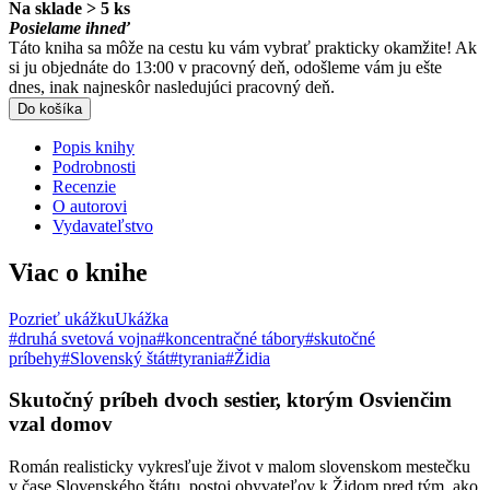
Na sklade > 5 ks
Posielame ihneď
Táto kniha sa môže na cestu ku vám vybrať prakticky okamžite! Ak
si ju objednáte do 13:00 v pracovný deň, odošleme vám ju ešte
dnes, inak najneskôr nasledujúci pracovný deň.
Do košíka
Popis knihy
Podrobnosti
Recenzie
O autorovi
Vydavateľstvo
Viac o knihe
Pozrieť ukážku
Ukážka
#druhá svetová vojna
#koncentračné tábory
#skutočné
príbehy
#Slovenský štát
#tyrania
#Židia
Skutočný príbeh dvoch sestier, ktorým Osvienčim
vzal domov
Román realisticky vykresľuje život v malom slovenskom mestečku
v čase Slovenského štátu, postoj obyvateľov k Židom pred tým, ako