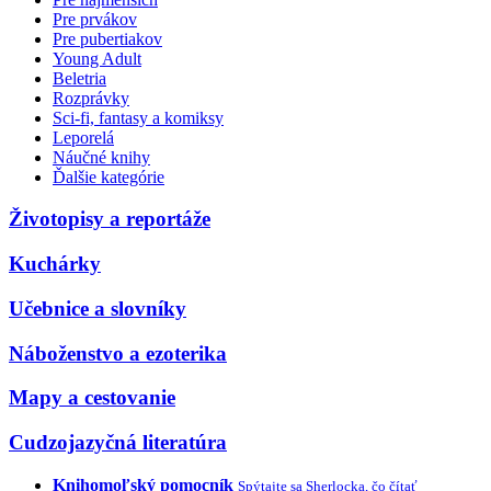
Pre prvákov
Pre pubertiakov
Young Adult
Beletria
Rozprávky
Sci-fi, fantasy a komiksy
Leporelá
Náučné knihy
Ďalšie kategórie
Životopisy a reportáže
Kuchárky
Učebnice a slovníky
Náboženstvo a ezoterika
Mapy a cestovanie
Cudzojazyčná literatúra
Knihomoľský pomocník
Spýtajte sa Sherlocka, čo čítať