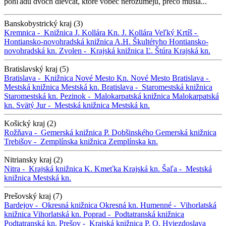
pohľadu dvoch dievčat, ktoré vôbec nerozumejú, prečo musia...
Banskobystrický kraj (3)
Kremnica -
Knižnica J. Kollára
Kn. J. Kollára
Veľký Krtíš -
Hontiansko-novohradská knižnica A.H. Škultétyho
Hontiansko-
novohradská kn.
Zvolen -
Krajská knižnica Ľ. Štúra
Krajská kn.
Bratislavský kraj (5)
Bratislava -
Knižnica Nové Mesto
Kn. Nové Mesto
Bratislava -
Mestská knižnica
Mestská kn.
Bratislava -
Staromestská knižnica
Staromestská kn.
Pezinok -
Malokarpatská knižnica
Malokarpatská
kn.
Svätý Jur -
Mestská knižnica
Mestská kn.
Košický kraj (2)
Rožňava -
Gemerská knižnica P. Dobšinského
Gemerská knižnica
Trebišov -
Zemplínska knižnica
Zemplínska kn.
Nitriansky kraj (2)
Nitra -
Krajská knižnica K. Kmeťka
Krajská kn.
Šaľa -
Mestská
knižnica
Mestská kn.
Prešovský kraj (7)
Bardejov -
Okresná knižnica
Okresná kn.
Humenné -
Vihorlatská
knižnica
Vihorlatská kn.
Poprad -
Podtatranská knižnica
Podtatranská kn.
Prešov -
Krajská knižnica P. O. Hviezdoslava