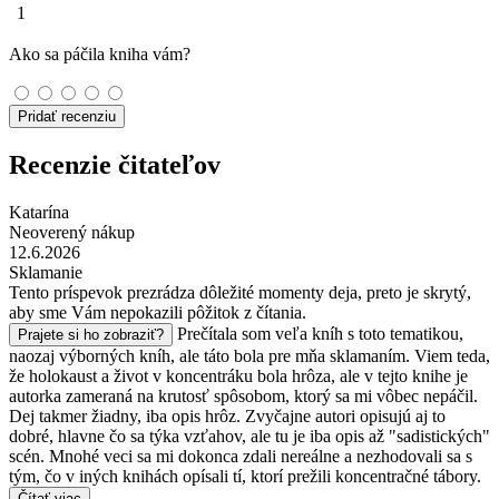
1
Ako sa páčila kniha vám?
Pridať recenziu
Recenzie čitateľov
Katarína
Neoverený nákup
12.6.2026
Sklamanie
Tento príspevok prezrádza dôležité momenty deja, preto je skrytý,
aby sme Vám nepokazili pôžitok z čítania.
Prečítala som veľa kníh s toto tematikou,
Prajete si ho zobraziť?
naozaj výborných kníh, ale táto bola pre mňa sklamaním. Viem teda,
že holokaust a život v koncentráku bola hrôza, ale v tejto knihe je
autorka zameraná na krutosť spôsobom, ktorý sa mi vôbec nepáčil.
Dej takmer žiadny, iba opis hrôz. Zvyčajne autori opisujú aj to
dobré, hlavne čo sa týka vzťahov, ale tu je iba opis až "sadistických"
scén. Mnohé veci sa mi dokonca zdali nereálne a nezhodovali sa s
tým, čo v iných knihách opísali tí, ktorí prežili koncentračné tábory.
Čítať viac