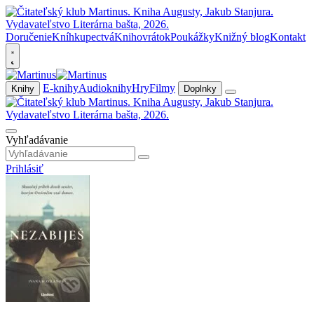
Doručenie
Kníhkupectvá
Knihovrátok
Poukážky
Knižný blog
Kontakt
E-knihy
Audioknihy
Hry
Filmy
Knihy
Doplnky
Vyhľadávanie
Prihlásiť