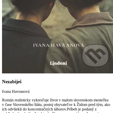
Nezabiješ
Ivana Havranová
Román realisticky vykresľuje život v malom slovenskom mestečku
v čase Slovenského štátu, postoj obyvateľov k Židom pred tým, ako
ich odvliekli do koncentračných táborov.Príbeh je podaný z