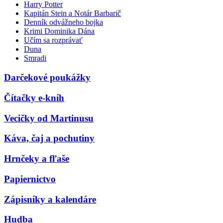
Harry Potter
Kapitán Stein a Notár Barbarič
Denník odvážneho bojka
Krimi Dominika Dána
Učím sa rozprávať
Duna
Smradi
Darčekové poukážky
Čítačky e-kníh
Vecičky od Martinusu
Káva, čaj a pochutiny
Hrnčeky a fľaše
Papiernictvo
Zápisníky a kalendáre
Hudba