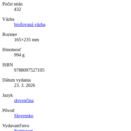
Počet strán
432
Väzba
brožovaná väzba
Rozmer
165×235 mm
Hmotnosť
994 g
ISBN
9788097527105
Dátum vydania
23. 3. 2026
Jazyk
slovenčina
Pôvod
Slovensko
Vydavateľstvo
Nutrisport