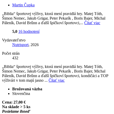
Martin Čupka
„Biblia“ športovej výživy, ktorá mení pravidlá hry. Matej Tóth,
Šimon Nemec, Jakub Grigar, Peter Pekarík , Boris Bajer, Michal
Páleník, David Brűnn a ďalší špičkoví športovci,...
Čítať viac
5,0
16 hodnotení
Vydavateľstvo
Nutrisport
, 2026
Počet strán
432
„Biblia“ športovej výživy, ktorá mení pravidlá hry. Matej Tóth,
Šimon Nemec, Jakub Grigar, Peter Pekarík , Boris Bajer, Michal
Páleník, David Brűnn a ďalší špičkoví športovci, kondičáci a TOP
výživári v tom majú jasno ...
Čítať viac
Brožovaná väzba
Slovenčina
Cena:
27,00 €
Na sklade > 5 ks
Posielame ihneď