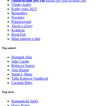
Odporúčame pre vás
Knižné tipy ušité na mieru vám
Všetky knihy
Knihy roka 2025
Bestsellery
Novinky
Pripravované
Akcie a zľavy
Kolekcie
BookTok
Mám záujem o titul
Top autori
Dominik Dán
Julie Caplin
Rebecca Yarros
Ana Huang
Sarah J. Maas
Táňa Keleová Vasilková
Lucinda Riley
Top série
Romantické úteky
Harry Potter