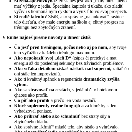
Si žena-športovkyňa?
Prestaneš jesť ako „malý muž“ alebo
mať výčitky z jedla. Špeciálna kapitola ti ukáže, ako zladiť
výživu s hormonálnym cyklom a využiť to vo svoj prospech.
Si rodič talentu?
Zistíš, ako správne „natankovať“ rastúce
telo dieťaťa, aby malo energiu na školu aj elitný progres na
tréningu bez zbytočných zranení.
V knihe nájdeš presné návody a ihneď zistíš:
Čo jesť pred tréningom, počas neho aj po ňom
, aby tvoje
telo vyťažilo z každého tréningu maximum.
Ako nepokaziť svoj „deň D“
(zápas či preteky) a mať
energiu až do poslednej sekundy bez tráviacich problémov.
Ako vďaka detailom získaš náskok nad súpermi,
zatiaľ čo
oni stále len improvizujú.
Ako ti kvalitný spánok a regenerácia
dramaticky zvýšia
výkon.
Ako sa
stravovať na cestách
, v jedálni či v hotelovom
chaose ako profík.
Čo piť ako profík
a prečo len voda nestačí.
Ktoré suplementy reálne fungujú a
za ktoré by si len
vyhadzoval peniaze.
Ako pribrať alebo ako schudnúť
bez straty sily a
zbytočného hladu.
Ako správne „kŕmiť“ mladé telo, aby rástlo a vyhrávalo.