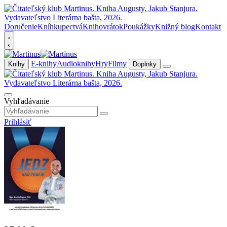
Doručenie
Kníhkupectvá
Knihovrátok
Poukážky
Knižný blog
Kontakt
E-knihy
Audioknihy
Hry
Filmy
Knihy
Doplnky
Vyhľadávanie
Prihlásiť