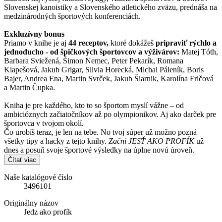
Slovenskej kanoistiky a Slovenského atletického zväzu, prednáša na
medzinárodných športových konferenciách.
Exkluzívny bonus
Priamo v knihe je aj
44 receptov,
ktoré dokážeš
pripraviť rýchlo a
jednoducho - od špičkových športovcov a výživárov:
Matej Tóth,
Barbara Sviežená, Šimon Nemec, Peter Pekarík, Romana
Kiapešová, Jakub Grigar, Silvia Horecká, Michal Páleník, Boris
Bajer, Andrea Ena, Martin Svrček, Jakub Šiarnik, Karolína Fričová
a Martin Čupka.
Kniha je pre každého, kto to so športom myslí vážne – od
ambicióznych začiatočníkov až po olympionikov. Aj ako darček pre
športovca v tvojom okolí.
Čo urobíš teraz, je len na tebe. No tvoj súper už možno pozná
všetky tipy a hacky z tejto knihy.
Začni JESŤ AKO PROFÍK
už
dnes a posuň svoje športové výsledky na úplne novú úroveň.
Čítať viac
Naše katalógové číslo
3496101
Originálny názov
Jedz ako profík