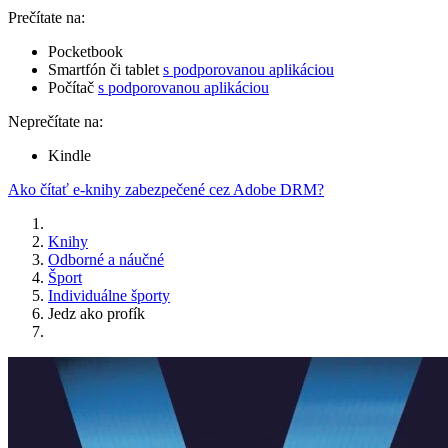
Prečítate na:
Pocketbook
Smartfón či tablet
s podporovanou aplikáciou
Počítač
s podporovanou aplikáciou
Neprečítate na:
Kindle
Ako čítať e-knihy zabezpečené cez Adobe DRM?
Knihy
Odborné a náučné
Šport
Individuálne športy
Jedz ako profík