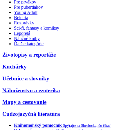
Pre prvákov
Pre pubertiakov
Young Adult
Beletria
Rozprávky
Sci-fi, fantasy a komiksy
Leporelá
Náučné knihy
Ďalšie kategórie
Životopisy a reportáže
Kuchárky
Učebnice a slovníky
Náboženstvo a ezoterika
Mapy a cestovanie
Cudzojazyčná literatúra
Knihomoľský pomocník
Spýtajte sa Sherlocka, čo čítať