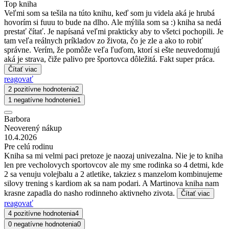
Top kniha
Veľmi som sa tešila na túto knihu, keď som ju videla aká je hrubá
hovorím si fuuu to bude na dlho. Ale mýlila som sa :) kniha sa nedá
prestať čítať. Je napísaná veľmi prakticky aby to všetci pochopili. Je
tam veľa reálnych príkladov zo života, čo je zle a ako to robiť
správne. Verím, že pomôže veľa ľuďom, ktorí si ešte neuvedomujú
aká je strava, čiže palivo pre športovca dôležitá. Fakt super práca.
Čítať viac
reagovať
2 pozitívne hodnotenia
2
1 negatívne hodnotenie
1
Barbora
Neoverený nákup
10.4.2026
Pre celú rodinu
Kniha sa mi velmi paci pretoze je naozaj univezalna. Nie je to kniha
len pre vecholovych sportovcov ale my sme rodinka so 4 detmi, kde
2 sa venuju volejbalu a 2 atletike, takziez s manzelom kombinujeme
silovy trening s kardiom ak sa nam podari. A Martinova kniha nam
krasne zapadla do nasho rodinneho aktivneho zivota.
Čítať viac
reagovať
4 pozitívne hodnotenia
4
0 negatívne hodnotenia
0