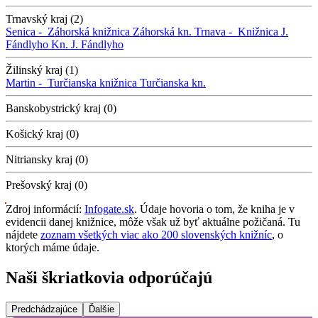
Trnavský kraj (2)
Senica -
Záhorská knižnica
Záhorská kn.
Trnava -
Knižnica J.
Fándlyho
Kn. J. Fándlyho
Žilinský kraj (1)
Martin -
Turčianska knižnica
Turčianska kn.
Banskobystrický kraj (0)
Košický kraj (0)
Nitriansky kraj (0)
Prešovský kraj (0)
Zdroj informácií:
Infogate.sk
. Údaje hovoria o tom, že kniha je v
evidencii danej knižnice, môže však už byť aktuálne požičaná. Tu
nájdete
zoznam všetkých viac ako 200 slovenských knižníc
, o
ktorých máme údaje.
Naši škriatkovia odporúčajú
Predchádzajúce
Ďalšie