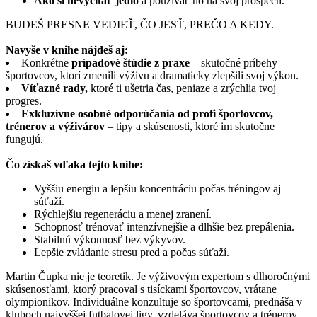
Ako si nevyčítať jedlo
a používať ho na svoj prospech.
BUDEŠ PRESNE VEDIEŤ, ČO JESŤ, PREČO A KEDY.
Navyše v knihe nájdeš aj:
Konkrétne
prípadové štúdie z praxe
– skutočné príbehy
športovcov, ktorí zmenili výživu a dramaticky zlepšili svoj výkon.
Víťazné rady,
ktoré ti ušetria čas, peniaze a zrýchlia tvoj
progres.
Exkluzívne osobné odporúčania od profi športovcov,
trénerov a výživárov
– tipy a skúsenosti, ktoré im skutočne
fungujú.
Čo získaš vďaka tejto knihe:
Vyššiu energiu a lepšiu koncentráciu počas tréningov aj
súťaží.
Rýchlejšiu regeneráciu a menej zranení.
Schopnosť trénovať intenzívnejšie a dlhšie bez prepálenia.
Stabilnú výkonnosť bez výkyvov.
Lepšie zvládanie stresu pred a počas súťaží.
Martin Čupka nie je teoretik. Je výživovým expertom s dlhoročnými
skúsenosťami, ktorý pracoval s tisíckami športovcov, vrátane
olympionikov. Individuálne konzultuje so športovcami, prednáša v
kluboch najvyššej futbalovej ligy, vzdeláva športovcov a trénerov