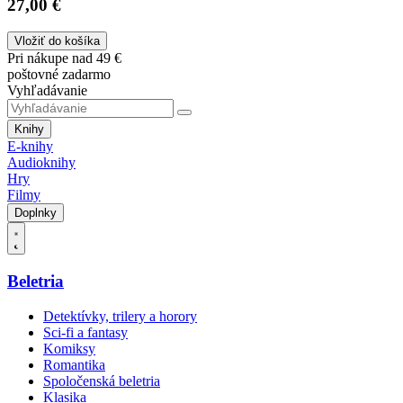
27,00 €
Vložiť do košíka
Pri nákupe nad 49 €
poštovné zadarmo
Vyhľadávanie
Knihy
E-knihy
Audioknihy
Hry
Filmy
Doplnky
Beletria
Detektívky, trilery a horory
Sci-fi a fantasy
Komiksy
Romantika
Spoločenská beletria
Klasika