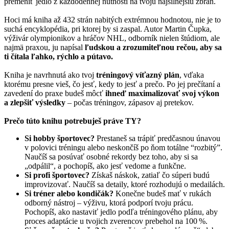
premeniť jedlo z každodennej nutnosti na tvoju najsilnejšiu zbraň.
Hoci má kniha až 432 strán nabitých extrémnou hodnotou, nie je to
suchá encyklopédia, pri ktorej by si zaspal. Autor Martin Čupka,
výživár olympionikov a hráčov NHL, odborník nielen štúdiom, ale
najmä praxou, ju napísal
ľudskou a zrozumiteľnou rečou, aby sa
ti čítala ľahko, rýchlo a pútavo.
Kniha je navrhnutá ako tvoj
tréningový víťazný plán
, vďaka
ktorému presne vieš, čo jesť, kedy to jesť a prečo. Po jej prečítaní a
zavedení do praxe budeš môcť
ihneď maximalizovať svoj výkon
a zlepšiť výsledky
– počas tréningov, zápasov aj pretekov.
Prečo túto knihu potrebuješ práve TY?
Si hobby športovec?
Prestaneš sa trápiť predčasnou únavou
v polovici tréningu alebo neskončíš po ňom totálne “rozbitý”.
Naučíš sa posúvať osobné rekordy bez toho, aby si sa
„odpálil“, a pochopíš, ako jesť vedome a funkčne.
Si profi športovec?
Získaš náskok, zatiaľ čo súperi budú
improvizovať. Naučíš sa detaily, ktoré rozhodujú o medailách.
Si tréner alebo kondičák?
Konečne budeš mať v rukách
odborný nástroj – výživu, ktorá podporí tvoju prácu.
Pochopíš, ako nastaviť jedlo podľa tréningového plánu, aby
proces adaptácie u tvojich zverencov prebehol na 100 %.