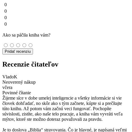
0
0
0
0
Ako sa páčila kniha vám?
Pridať recenziu
Recenzie čitateľov
VladoK
Neoverený nákup
včera
Povinné čítanie
Žijeme síce v dobe umelej inteligencie a všetky informácie si vie
človek dohľadať, no skôr ako s tým začnete, kúpte si a prečítajte
túto knihu. Až potom vám začnú veci fungovať. Pochopíte
súvislosti, zistíte, ako naše telo pracuje, a kniha vám vyvráti veľa
mýtov, ktoré ste možno doteraz považovali za pravdu.
Je to doslova „Biblia“ stravovania. Čo je hlavné, je napísaná veľmi