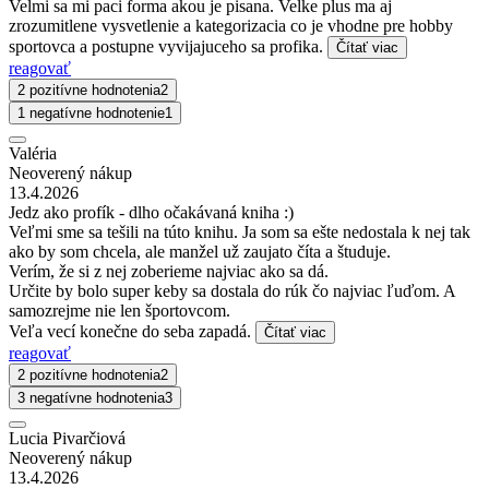
Velmi sa mi paci forma akou je pisana. Velke plus ma aj
zrozumitlene vysvetlenie a kategorizacia co je vhodne pre hobby
sportovca a postupne vyvijajuceho sa profika.
Čítať viac
reagovať
2 pozitívne hodnotenia
2
1 negatívne hodnotenie
1
Valéria
Neoverený nákup
13.4.2026
Jedz ako profík - dlho očakávaná kniha :)
Veľmi sme sa tešili na túto knihu. Ja som sa ešte nedostala k nej tak
ako by som chcela, ale manžel už zaujato číta a študuje.
Verím, že si z nej zoberieme najviac ako sa dá.
Určite by bolo super keby sa dostala do rúk čo najviac ľuďom. A
samozrejme nie len športovcom.
Veľa vecí konečne do seba zapadá.
Čítať viac
reagovať
2 pozitívne hodnotenia
2
3 negatívne hodnotenia
3
Lucia Pivarčiová
Neoverený nákup
13.4.2026