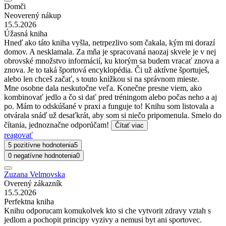
Domči
Neoverený nákup
15.5.2026
Úžasná kniha
Hneď ako táto kniha vyšla, netrpezlivo som čakala, kým mi dorazí
domov. A nesklamala. Za mňa je spracovaná naozaj skvele je v nej
obrovské množstvo informácií, ku ktorým sa budem vracať znova a
znova. Je to taká športová encyklopédia. Či už aktívne športuješ,
alebo len chceš začať, s touto knižkou si na správnom mieste.
Mne osobne dala neskutočne veľa. Konečne presne viem, ako
kombinovať jedlo a čo si dať pred tréningom alebo počas neho a aj
po. Mám to odskúšané v praxi a funguje to! Knihu som listovala a
otvárala snáď už desaťkrát, aby som si niečo pripomenula. Smelo do
čítania, jednoznačne odporúčam!
Čítať viac
reagovať
5 pozitívne hodnotenia
5
0 negatívne hodnotenia
0
Zuzana Velmovska
Overený zákazník
15.5.2026
Perfektna kniha
Knihu odporucam komukolvek kto si che vytvorit zdravy vztah s
jedlom a pochopit principy vyzivy a nemusi byt ani sportovec.