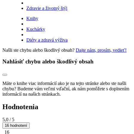
Zdravie a životný štýl
Knihy
Kuchárky
Diéty a zdravá výživa
Našli ste chybu alebo škodlivý obsah?
Dajte nám, prosím, vedieť!
Nahlásiť chybu alebo škodlivý obsah
Máte o knihe viac informácií ako je na tejto stránke alebo ste našli
chybu? Budeme vám veľmi vďační, ak nám pomôžete s doplnením
informácií na našich stránkach.
Hodnotenia
5,0
/ 5
16 hodnotení
16