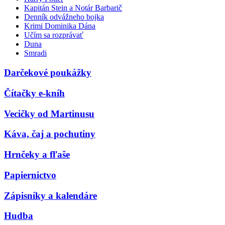
Kapitán Stein a Notár Barbarič
Denník odvážneho bojka
Krimi Dominika Dána
Učím sa rozprávať
Duna
Smradi
Darčekové poukážky
Čítačky e-kníh
Vecičky od Martinusu
Káva, čaj a pochutiny
Hrnčeky a fľaše
Papiernictvo
Zápisníky a kalendáre
Hudba