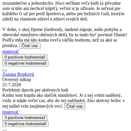
zrozumiteľne a jednoducho. Hoci nečítam veľa kníh (a pôvodne
som si túto ani nechcel kúpiť), veľmi si ju užívam. Je určená pre
každého či už pre profi športovca, alebo pre bežných ľudí, ktorým
záleží na vlastnom zdraví a zdraví svojich detí.
V dobe, v akej žijeme (fastfoody, sladené nápoje, málo pohybu a
obrovské množstvo obéznych detí), by to malo byť povinné čítanie!
Podľa mňa má táto kniha oveľa väčšiu hodnotu, než za akú sa
predáva.
Čítať viac
reagovať
0 pozitívne hodnotenia
0
0 negatívne hodnotenia
0
Zuzana Repková
Overený nákup
21.7.2026
Perfektný darcek pre aktívnych ludi
Knihu som kupila ako darček manželovi. Je z nej velmi nadšený,
vzdy si nájde večer cas, aby do nej nahliadol. Ako aktivny bežec v
nej našiel vela zaujímavých vecí.
Čítať viac
reagovať
3 pozitívne hodnotenia
3
0 negatívne hodnotenia
0