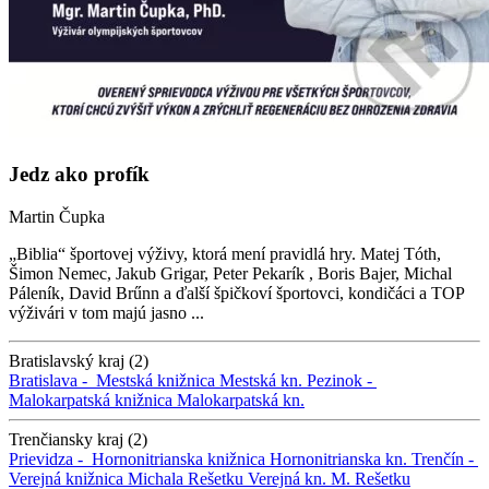
Jedz ako profík
Martin Čupka
„Biblia“ športovej výživy, ktorá mení pravidlá hry. Matej Tóth,
Šimon Nemec, Jakub Grigar, Peter Pekarík , Boris Bajer, Michal
Páleník, David Brűnn a ďalší špičkoví športovci, kondičáci a TOP
výživári v tom majú jasno ...
Bratislavský kraj (2)
Bratislava -
Mestská knižnica
Mestská kn.
Pezinok -
Malokarpatská knižnica
Malokarpatská kn.
Trenčiansky kraj (2)
Prievidza -
Hornonitrianska knižnica
Hornonitrianska kn.
Trenčín -
Verejná knižnica Michala Rešetku
Verejná kn. M. Rešetku