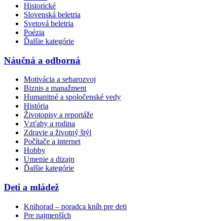
Historické
Slovenská beletria
Svetová beletria
Poézia
Ďalšie kategórie
Náučná a odborná
Motivácia a sebarozvoj
Biznis a manažment
Humanitné a spoločenské vedy
História
Životopisy a reportáže
Vzťahy a rodina
Zdravie a životný štýl
Počítače a internet
Hobby
Umenie a dizajn
Ďalšie kategórie
Deti a mládež
Knihorad – poradca kníh pre deti
Pre najmenších