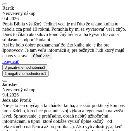
Rastík
Neoverený nákup
9.4.2026
Popis Biblia výstižný. Jedinej veci je mi ľúto že takáto kniha tu
nebola cca pred 10 rokmi. Pomohla by mi sa vyvarovať veľa chýb.
Dnes to čítam ako silovo kondičný tréner a iba kývam hlavou a
súhlasím s odporúčaniami.
Asi by bolo dobre poznamenať že táto kniha nie je iba pre
športovcov. Je tam veľa informácii aj pre bežných ľudí ktorý majú
chaos v strave.
Čítať viac
reagovať
3 pozitívne hodnotenia
3
1 negatívne hodnotenie
1
Jaroslav
Neoverený nákup
9.4.2026
Jedz ako Profik
Nie je to len obyčajná kuchárska kniha, ale skôr praktický kompas
pre každého, kto chce posunúť svoj výkon a regeneráciu na vyšší
level. Spracovanie je prehľadné, obsah nabitý užitočnými
informáciami a tipmi, ktoré dokáže využiť úplne každý - od
rekreačného nadšenca až po profíka ;-). Ako vytrvalostný, aj keď