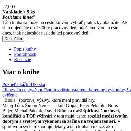
27,00 €
Na sklade > 5 ks
Posielame ihneď
Táto kniha sa môže na cestu ku vám vybrať prakticky okamžite! Ak
si ju objednáte do 13:00 v pracovný deň, odošleme vám ju ešte
dnes, inak najneskôr nasledujúci pracovný deň.
Do košíka
Popis knihy
Podrobnosti
Recenzie
Viac o knihe
Pozrieť ukážku
Ukážka
#fitness
#recepty
#šport
#športovci
#strava
#tréneri
#tréning
#výkon
#výži
cvičenie
„Biblia“ športovej výživy, ktorá mení pravidlá hry.
Matej Tóth, Šimon Nemec, Jakub Grigar, Peter Pekarík , Boris
Bajer, Michal Páleník, David Brűnn a ďalší
špičkoví športovci,
kondičáci a TOP výživári
v tom majú jasno:
rozdiel medzi tvojím
dobrým a svetovým výkonom sa začína na tvojom tanieri.
V
športovom svete rozhodujú detaily a táto kniha ti ukáže, ako