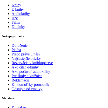
Knihy
E-knihy
Audioknihy
Hry
Filmy
Doplnky
Nakupujte u nás
Doručenie
Platba
Prečo práve u nás?
Najčastejšie otázky
Rezervácia v kníhkupectve
Ako čítať e-knihy
Ako počúvať audioknihy
Pre školy a knižnice
Reklamácie
Knihomoľský pomocník
Odstúpiť od zmluvy
Martinus
Kontakty