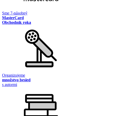
Sme 7-násobný
MasterCard
Obchodník roka
Organizujeme
množstvo besied
s autormi