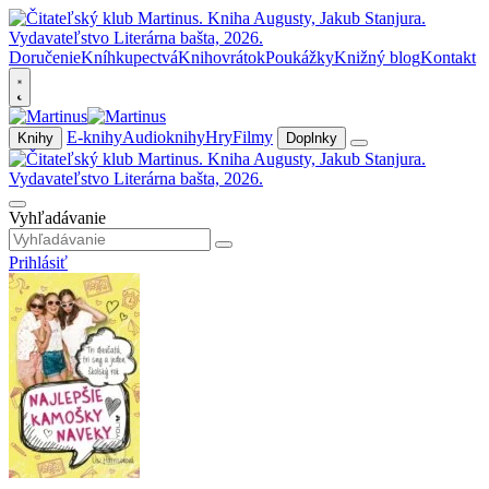
Doručenie
Kníhkupectvá
Knihovrátok
Poukážky
Knižný blog
Kontakt
E-knihy
Audioknihy
Hry
Filmy
Knihy
Doplnky
Vyhľadávanie
Prihlásiť