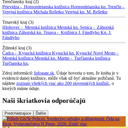
Trenčiansky kraj (2)
Prievidza -
Hornonitrianska knižnica
Hornonitrianska kn.
Trenčín -
Verejná knižnica Michala Rešetku
Verejná kn. M. Rešetku
Trnavský kraj (3)
Hlohovec -
Mestská knižnica
Mestská kn.
Senica -
Záhorská
knižnica
Záhorská kn.
Trnava -
Knižnica J. Fándlyho
Kn. J.
Fándlyho
Žilinský kraj (3)
Čadca -
Kysucká knižnica
Kysucká kn.
Kysucké Nové Mesto -
Mestská knižnica
Mestská kn.
Martin -
Turčianska knižnica
Turčianska kn.
Zdroj informácií:
Infogate.sk
. Údaje hovoria o tom, že kniha je v
evidencii danej knižnice, môže však už byť aktuálne požičaná. Tu
nájdete
zoznam všetkých viac ako 200 slovenských knižníc
, o
ktorých máme údaje.
Naši škriatkovia odporúčajú
Predchádzajúce
Ďalšie