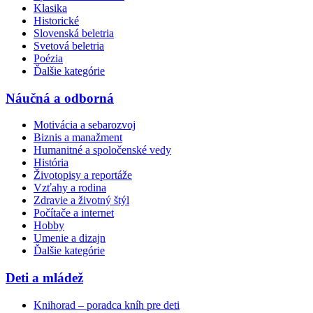
Klasika
Historické
Slovenská beletria
Svetová beletria
Poézia
Ďalšie kategórie
Náučná a odborná
Motivácia a sebarozvoj
Biznis a manažment
Humanitné a spoločenské vedy
História
Životopisy a reportáže
Vzťahy a rodina
Zdravie a životný štýl
Počítače a internet
Hobby
Umenie a dizajn
Ďalšie kategórie
Deti a mládež
Knihorad – poradca kníh pre deti