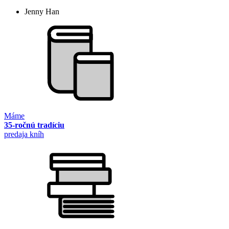
Jenny Han
Máme
35-ročnú tradíciu
predaja kníh