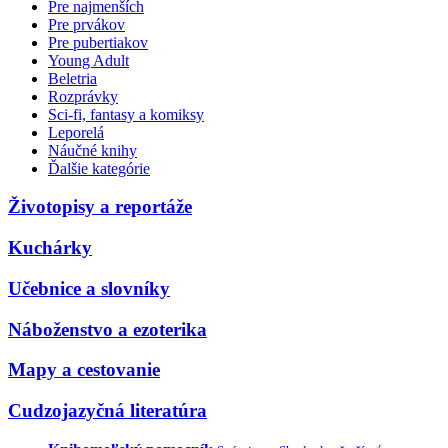
Pre najmenších
Pre prvákov
Pre pubertiakov
Young Adult
Beletria
Rozprávky
Sci-fi, fantasy a komiksy
Leporelá
Náučné knihy
Ďalšie kategórie
Životopisy a reportáže
Kuchárky
Učebnice a slovníky
Náboženstvo a ezoterika
Mapy a cestovanie
Cudzojazyčná literatúra