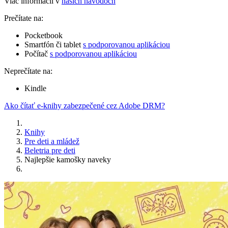
Viac informácií v
našich návodoch
Prečítate na:
Pocketbook
Smartfón či tablet
s podporovanou aplikáciou
Počítač
s podporovanou aplikáciou
Neprečítate na:
Kindle
Ako čítať e-knihy zabezpečené cez Adobe DRM?
Knihy
Pre deti a mládež
Beletria pre deti
Najlepšie kamošky naveky