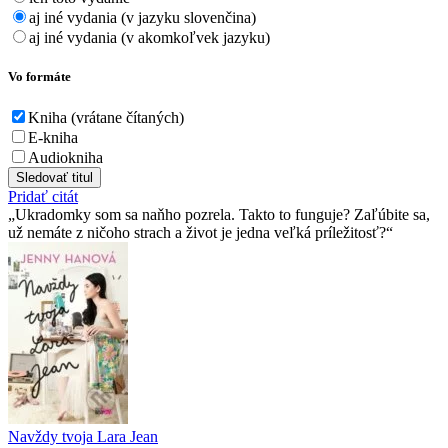
aj iné vydania (v jazyku slovenčina)
aj iné vydania (v akomkoľvek jazyku)
Vo formáte
Kniha (vrátane čítaných)
E-kniha
Audiokniha
Sledovať titul
Pridať citát
Ukradomky som sa naňho pozrela. Takto to funguje? Zaľúbite sa,
už nemáte z ničoho strach a život je jedna veľká príležitosť?
Navždy tvoja Lara Jean