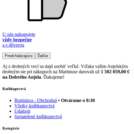
U nás nakupujete
vždy bezpečne
a s dôverou
Predchádzajúce
Ďalšie
Aj z drobných vecí sa dajú urobiť veľké. Vďaka vašim Anjelským
drobným ste pri nákupoch na Martinuse darovali už
1 502 059,00 €
na Dobrého Anjela
. Ďakujeme!
Kníhkupectvá
Bratislava - Obchodná
• Otvárame o 8:30
Všetky kníhkupectvá
Udalosti
Spriatelené kníhkupectvá
Kategórie