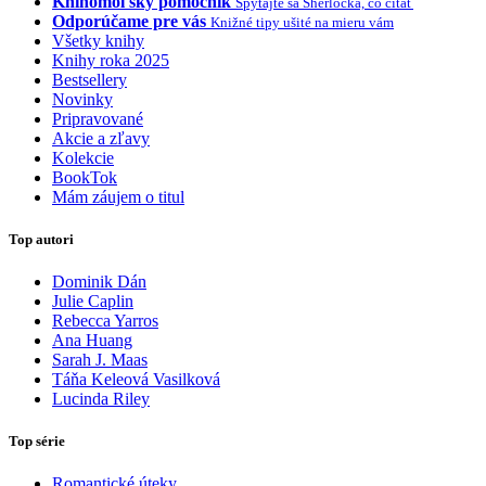
Knihomoľský pomocník
Spýtajte sa Sherlocka, čo čítať
Odporúčame pre vás
Knižné tipy ušité na mieru vám
Všetky knihy
Knihy roka 2025
Bestsellery
Novinky
Pripravované
Akcie a zľavy
Kolekcie
BookTok
Mám záujem o titul
Top autori
Dominik Dán
Julie Caplin
Rebecca Yarros
Ana Huang
Sarah J. Maas
Táňa Keleová Vasilková
Lucinda Riley
Top série
Romantické úteky