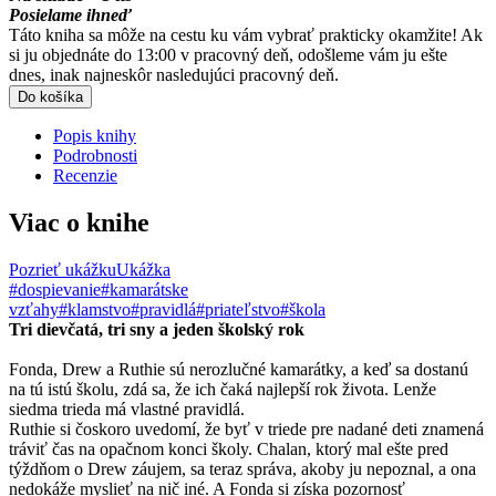
Posielame ihneď
Táto kniha sa môže na cestu ku vám vybrať prakticky okamžite! Ak
si ju objednáte do 13:00 v pracovný deň, odošleme vám ju ešte
dnes, inak najneskôr nasledujúci pracovný deň.
Do košíka
Popis knihy
Podrobnosti
Recenzie
Viac o knihe
Pozrieť ukážku
Ukážka
#dospievanie
#kamarátske
vzťahy
#klamstvo
#pravidlá
#priateľstvo
#škola
Tri dievčatá, tri sny a jeden školský rok
Fonda, Drew a Ruthie sú nerozlučné kamarátky, a keď sa dostanú
na tú istú školu, zdá sa, že ich čaká najlepší rok života. Lenže
siedma trieda má vlastné pravidlá.
Ruthie si čoskoro uvedomí, že byť v triede pre nadané deti znamená
tráviť čas na opačnom konci školy. Chalan, ktorý mal ešte pred
týždňom o Drew záujem, sa teraz správa, akoby ju nepoznal, a ona
nedokáže myslieť na nič iné. A Fonda si získa pozornosť