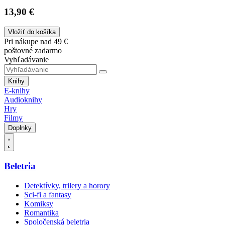
13,90 €
Vložiť do košíka
Pri nákupe nad 49 €
poštovné zadarmo
Vyhľadávanie
Knihy
E-knihy
Audioknihy
Hry
Filmy
Doplnky
Beletria
Detektívky, trilery a horory
Sci-fi a fantasy
Komiksy
Romantika
Spoločenská beletria