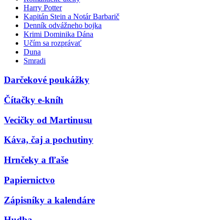
Harry Potter
Kapitán Stein a Notár Barbarič
Denník odvážneho bojka
Krimi Dominika Dána
Učím sa rozprávať
Duna
Smradi
Darčekové poukážky
Čítačky e-kníh
Vecičky od Martinusu
Káva, čaj a pochutiny
Hrnčeky a fľaše
Papiernictvo
Zápisníky a kalendáre
Hudba