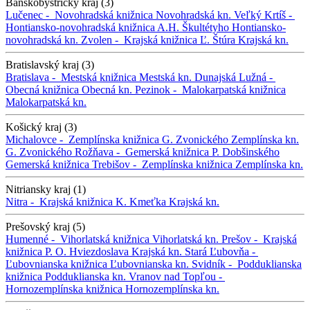
Banskobystrický kraj (3)
Lučenec -
Novohradská knižnica
Novohradská kn.
Veľký Krtíš -
Hontiansko-novohradská knižnica A.H. Škultétyho
Hontiansko-
novohradská kn.
Zvolen -
Krajská knižnica Ľ. Štúra
Krajská kn.
Bratislavský kraj (3)
Bratislava -
Mestská knižnica
Mestská kn.
Dunajská Lužná -
Obecná knižnica
Obecná kn.
Pezinok -
Malokarpatská knižnica
Malokarpatská kn.
Košický kraj (3)
Michalovce -
Zemplínska knižnica G. Zvonického
Zemplínska kn.
G. Zvonického
Rožňava -
Gemerská knižnica P. Dobšinského
Gemerská knižnica
Trebišov -
Zemplínska knižnica
Zemplínska kn.
Nitriansky kraj (1)
Nitra -
Krajská knižnica K. Kmeťka
Krajská kn.
Prešovský kraj (5)
Humenné -
Vihorlatská knižnica
Vihorlatská kn.
Prešov -
Krajská
knižnica P. O. Hviezdoslava
Krajská kn.
Stará Ľubovňa -
Ľubovnianska knižnica
Ľubovnianska kn.
Svidník -
Podduklianska
knižnica
Podduklianska kn.
Vranov nad Topľou -
Hornozemplínska knižnica
Hornozemplínska kn.