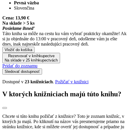
Pevná väzba
Slovenčina
Cena:
13,90 €
Na sklade > 5 ks
Posielame ihneď
Táto kniha sa môže na cestu ku vám vybrať prakticky okamžite! Ak
si ju objednáte do 13:00 v pracovný deň, odošleme vám ju ešte
dnes, inak najneskôr nasledujúci pracovný deň.
Vložiť do košíka
Rezervovať v kníhkupectve
Na sklade v 25 kníhkupectvách
Pridať do zoznamu
Sledovať dostupnosť
Dostupné v
23 knižniciach
.
Požičať v knižnici
V ktorých knižniciach majú túto knihu?
Chcete si túto knihu požičať z knižnice? Toto je zoznam knižníc, v
ktorých ju majú. Po kliknutí na názov vás presmerujeme priamo na
stránku knižnice, kde si môžete overiť jej dostupnosť a prípadne ju