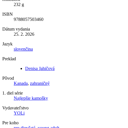
232 g
ISBN
9788057503460
Dátum vydania
25. 2. 2026
Jazyk
slovenčina
Preklad
Denisa Jahičová
Pôvod
Kanada
,
zahraničný
1. diel série
Najlepšie kamošky
Vydavateľstvo
YOLi
Pre koho
pre dievčatá
,
young adult