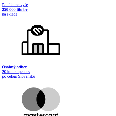
Ponúkame vyše
250 000 titulov
na sklade
Osobný odber
20 kníhkupectiev
po celom Slovensku