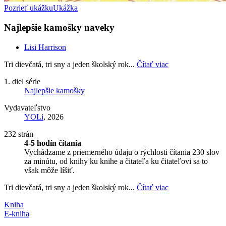
Pozrieť ukážku
Ukážka
Najlepšie kamošky naveky
Lisi Harrison
Tri dievčatá, tri sny a jeden školský rok...
Čítať viac
1. diel série
Najlepšie kamošky
Vydavateľstvo
YOLi
, 2026
232 strán
4-5 hodín čítania
Vychádzame z priemerného údaju o rýchlosti čítania 230 slov
za minútu, od knihy ku knihe a čitateľa ku čitateľovi sa to
však môže líšiť.
Tri dievčatá, tri sny a jeden školský rok...
Čítať viac
Kniha
E-kniha