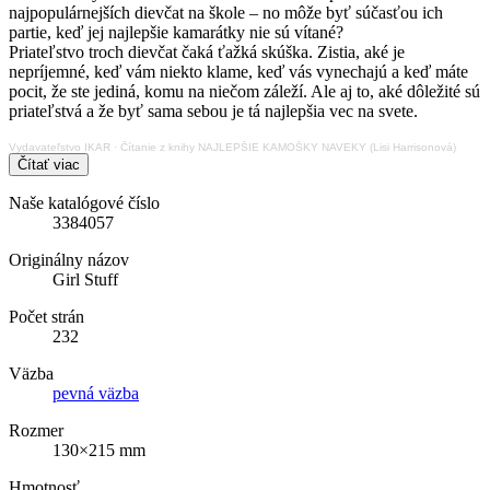
najpopulárnejších dievčat na škole – no môže byť súčasťou ich
partie, keď jej najlepšie kamarátky nie sú vítané?
Priateľstvo troch dievčat čaká ťažká skúška. Zistia, aké je
nepríjemné, keď vám niekto klame, keď vás vynechajú a keď máte
pocit, že ste jediná, komu na niečom záleží. Ale aj to, aké dôležité sú
priateľstvá a že byť sama sebou je tá najlepšia vec na svete.
Vydavateľstvo IKAR
·
Čítanie z knihy NAJLEPŠIE KAMOŠKY NAVEKY (Lisi Harrisonová)
Čítať viac
Naše katalógové číslo
3384057
Originálny názov
Girl Stuff
Počet strán
232
Väzba
pevná väzba
Rozmer
130×215 mm
Hmotnosť