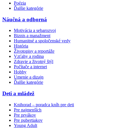
Poézia
Ďalšie kategórie
Náučná a odborná
Motivácia a sebarozvoj
Biznis a manažment
Humanitné a spoločenské vedy
História
Životopisy a reportáže
Vzťahy a rodina
Zdravie a životný štýl
Počítače a internet
Hobby
Umenie a dizajn
Ďalšie kategórie
Deti a mládež
Knihorad – poradca kníh pre deti
Pre najmenších
Pre prvákov
Pre pubertiakov
Young Adult