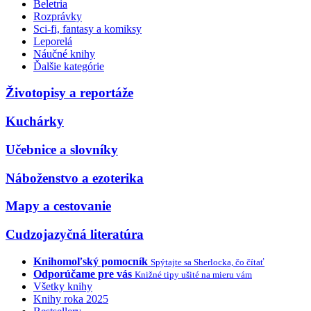
Beletria
Rozprávky
Sci-fi, fantasy a komiksy
Leporelá
Náučné knihy
Ďalšie kategórie
Životopisy a reportáže
Kuchárky
Učebnice a slovníky
Náboženstvo a ezoterika
Mapy a cestovanie
Cudzojazyčná literatúra
Knihomoľský pomocník
Spýtajte sa Sherlocka, čo čítať
Odporúčame pre vás
Knižné tipy ušité na mieru vám
Všetky knihy
Knihy roka 2025