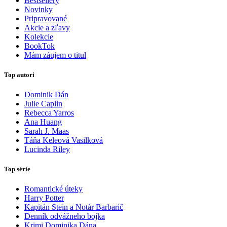
Bestsellery
Novinky
Pripravované
Akcie a zľavy
Kolekcie
BookTok
Mám záujem o titul
Top autori
Dominik Dán
Julie Caplin
Rebecca Yarros
Ana Huang
Sarah J. Maas
Táňa Keleová Vasilková
Lucinda Riley
Top série
Romantické úteky
Harry Potter
Kapitán Stein a Notár Barbarič
Denník odvážneho bojka
Krimi Dominika Dána