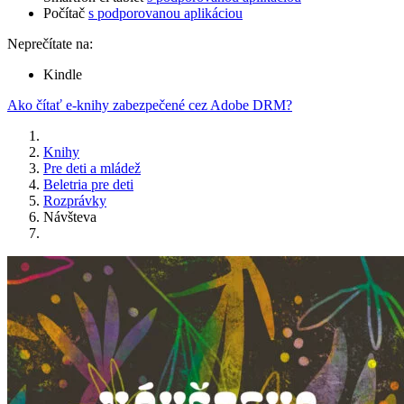
Počítač
s podporovanou aplikáciou
Neprečítate na:
Kindle
Ako čítať e-knihy zabezpečené cez Adobe DRM?
Knihy
Pre deti a mládež
Beletria pre deti
Rozprávky
Návšteva