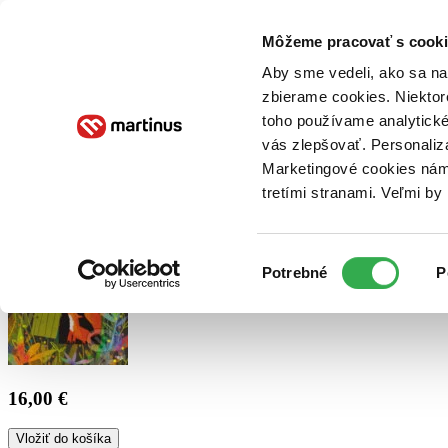
Doručenie
Kníhkupectvá
Knihovrátok
Poukážky
Knižný blog
Kontakt
Môžeme pracovať s cooki
Aby sme vedeli, ako sa na 
zbierame cookies. Niektor
E-knihy
Audioknihy
Hry
Filmy
Knihy
Doplnky
toho používame analytické
vás zlepšovať. Personaliz
Vyhľadávanie
Marketingové cookies nám 
tretími stranami. Veľmi b
Prihlásiť
Výber
Potrebné
P
súhlasu
16,00 €
Vložiť do košíka