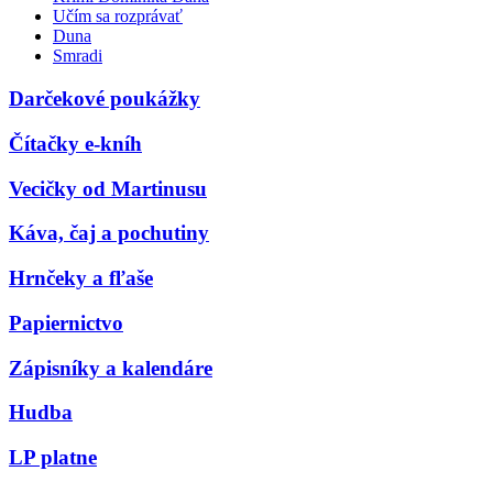
Učím sa rozprávať
Duna
Smradi
Darčekové poukážky
Čítačky e-kníh
Vecičky od Martinusu
Káva, čaj a pochutiny
Hrnčeky a fľaše
Papiernictvo
Zápisníky a kalendáre
Hudba
LP platne