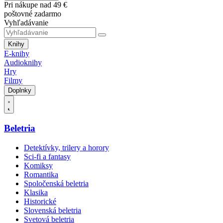
Pri nákupe nad 49 €
poštovné zadarmo
Vyhľadávanie
Knihy
E-knihy
Audioknihy
Hry
Filmy
Doplnky
Beletria
Detektívky, trilery a horory
Sci-fi a fantasy
Komiksy
Romantika
Spoločenská beletria
Klasika
Historické
Slovenská beletria
Svetová beletria