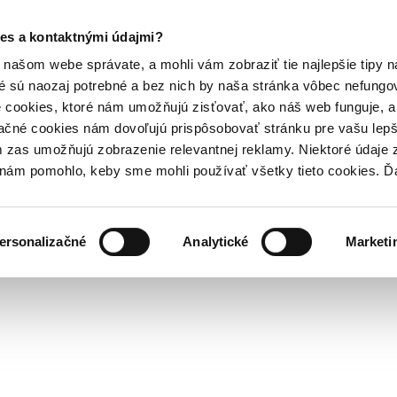
es a kontaktnými údajmi?
našom webe správate, a mohli vám zobraziť tie najlepšie tipy n
é sú naozaj potrebné a bez nich by naša stránka vôbec nefung
 cookies, ktoré nám umožňujú zisťovať, ako náš web funguje, a 
ačné cookies nám dovoľujú prispôsobovať stránku pre vašu lepši
zas umožňujú zobrazenie relevantnej reklamy. Niektoré údaje z
y nám pomohlo, keby sme mohli používať všetky tieto cookies. 
ersonalizačné
Analytické
Marketi