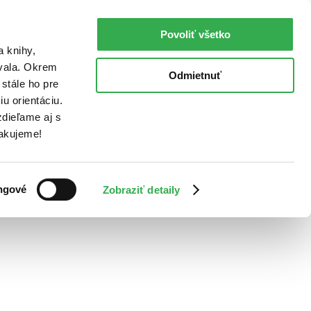
Povoliť všetko
a knihy,
ovala. Okrem
Odmietnuť
stále ho pre
u orientáciu.
dieľame aj s
Ďakujeme!
ngové
Zobraziť detaily