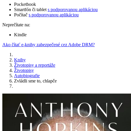
Pocketbook
Smartfón či tablet
s podporovanou aplikáciou
Počítač
s podporovanou aplikáciou
Neprečítate na:
Kindle
Ako čítať e-knihy zabezpečené cez Adobe DRM?
Knihy
Životopisy a reportáže
Životopisy
Autobiografie
Zvládli sme to, chlapče