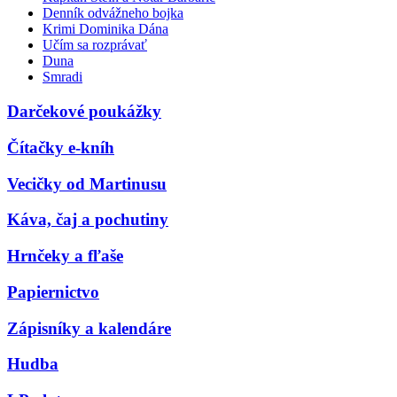
Denník odvážneho bojka
Krimi Dominika Dána
Učím sa rozprávať
Duna
Smradi
Darčekové poukážky
Čítačky e-kníh
Vecičky od Martinusu
Káva, čaj a pochutiny
Hrnčeky a fľaše
Papiernictvo
Zápisníky a kalendáre
Hudba