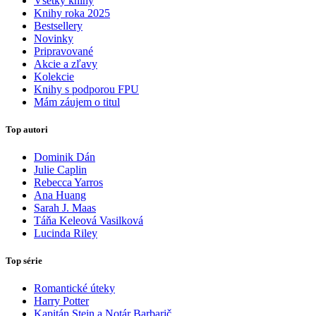
Všetky knihy
Knihy roka 2025
Bestsellery
Novinky
Pripravované
Akcie a zľavy
Kolekcie
Knihy s podporou FPU
Mám záujem o titul
Top autori
Dominik Dán
Julie Caplin
Rebecca Yarros
Ana Huang
Sarah J. Maas
Táňa Keleová Vasilková
Lucinda Riley
Top série
Romantické úteky
Harry Potter
Kapitán Stein a Notár Barbarič