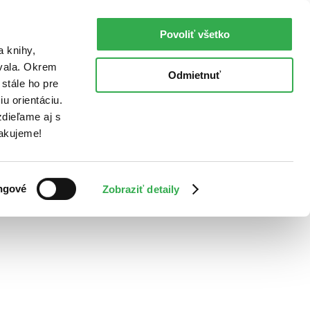
Povoliť všetko
a knihy,
ovala. Okrem
Odmietnuť
stále ho pre
u orientáciu.
dieľame aj s
Ďakujeme!
ngové
Zobraziť detaily