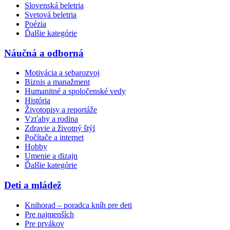
Slovenská beletria
Svetová beletria
Poézia
Ďalšie kategórie
Náučná a odborná
Motivácia a sebarozvoj
Biznis a manažment
Humanitné a spoločenské vedy
História
Životopisy a reportáže
Vzťahy a rodina
Zdravie a životný štýl
Počítače a internet
Hobby
Umenie a dizajn
Ďalšie kategórie
Deti a mládež
Knihorad – poradca kníh pre deti
Pre najmenších
Pre prvákov