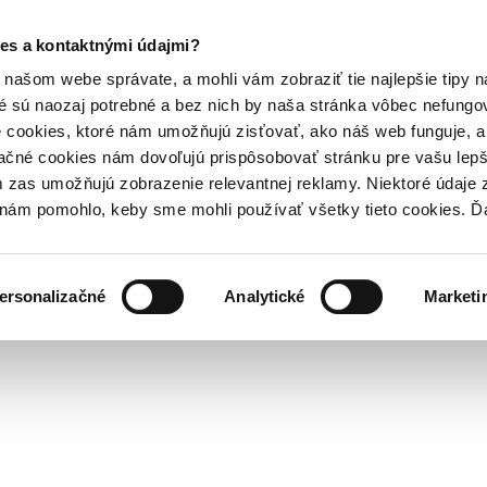
es a kontaktnými údajmi?
našom webe správate, a mohli vám zobraziť tie najlepšie tipy n
é sú naozaj potrebné a bez nich by naša stránka vôbec nefung
 cookies, ktoré nám umožňujú zisťovať, ako náš web funguje, a 
ačné cookies nám dovoľujú prispôsobovať stránku pre vašu lepši
zas umožňujú zobrazenie relevantnej reklamy. Niektoré údaje z
y nám pomohlo, keby sme mohli používať všetky tieto cookies. 
ersonalizačné
Analytické
Marketi