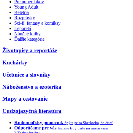
Pre pubertiakov
Young Adult
Beletria
Rozprávky
Sci-fi, fantasy a komiksy
Leporelá
Náučné knihy
Ďalšie kategórie
Životopisy a reportáže
Kuchárky
Učebnice a slovníky
Náboženstvo a ezoterika
Mapy a cestovanie
Cudzojazyčná literatúra
Knihomoľský pomocník
Spýtajte sa Sherlocka, čo čítať
Odporúčame pre vás
Knižné tipy ušité na mieru vám