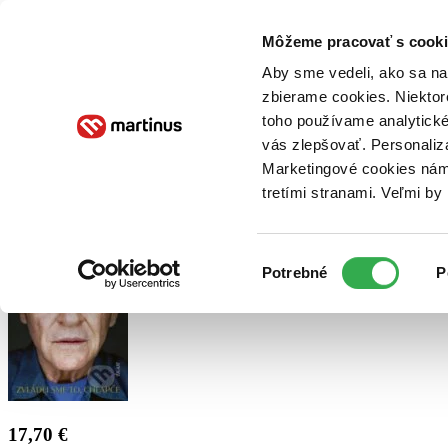
Doručenie
Kníhkupectvá
Knihovrátok
Poukážky
Knižný blog
Kontakt
Môžeme pracovať s cooki
Aby sme vedeli, ako sa na 
zbierame cookies. Niektor
E-knihy
Audioknihy
Hry
Filmy
Knihy
Doplnky
toho používame analytické
vás zlepšovať. Personaliz
Vyhľadávanie
Marketingové cookies nám 
tretími stranami. Veľmi b
Prihlásiť
Výber
Potrebné
P
súhlasu
17,70 €