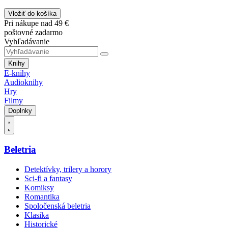
Vložiť do košíka
Pri nákupe nad 49 €
poštovné zadarmo
Vyhľadávanie
Knihy
E-knihy
Audioknihy
Hry
Filmy
Doplnky
Beletria
Detektívky, trilery a horory
Sci-fi a fantasy
Komiksy
Romantika
Spoločenská beletria
Klasika
Historické