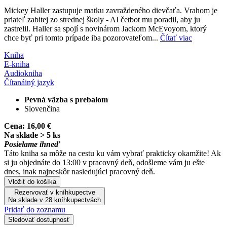
Mickey Haller zastupuje matku zavraždeného dievčaťa. Vrahom je
priateľ zabitej zo strednej školy - AI četbot mu poradil, aby ju
zastrelil. Haller sa spojí s novinárom Jackom McEvoyom, ktorý
chce byť pri tomto prípade iba pozorovateľom...
Čítať viac
Kniha
E-kniha
Audiokniha
Čítaná
iný jazyk
Pevná väzba s prebalom
Slovenčina
Cena:
16,00 €
Na sklade > 5 ks
Posielame ihneď
Táto kniha sa môže na cestu ku vám vybrať prakticky okamžite! Ak
si ju objednáte do 13:00 v pracovný deň, odošleme vám ju ešte
dnes, inak najneskôr nasledujúci pracovný deň.
Vložiť do košíka
Rezervovať v kníhkupectve
Na sklade v 28 kníhkupectvách
Pridať do zoznamu
Sledovať dostupnosť