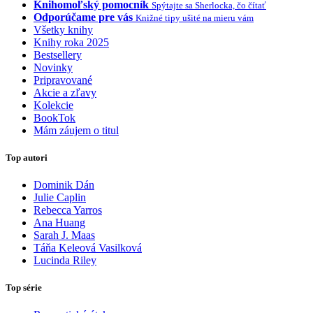
Knihomoľský pomocník
Spýtajte sa Sherlocka, čo čítať
Odporúčame pre vás
Knižné tipy ušité na mieru vám
Všetky knihy
Knihy roka 2025
Bestsellery
Novinky
Pripravované
Akcie a zľavy
Kolekcie
BookTok
Mám záujem o titul
Top autori
Dominik Dán
Julie Caplin
Rebecca Yarros
Ana Huang
Sarah J. Maas
Táňa Keleová Vasilková
Lucinda Riley
Top série