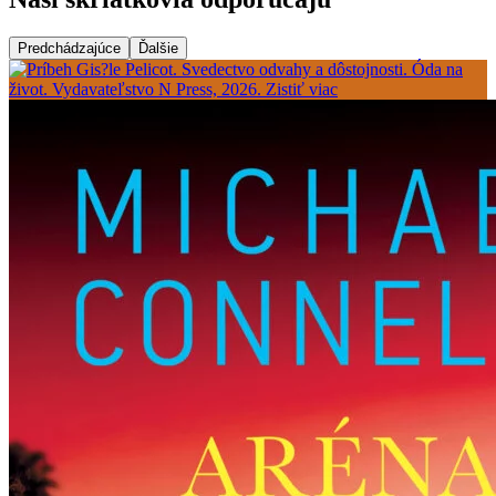
Predchádzajúce
Ďalšie