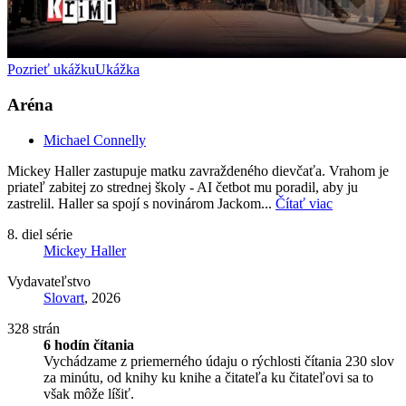
Pozrieť ukážku
Ukážka
Aréna
Michael Connelly
Mickey Haller zastupuje matku zavraždeného dievčaťa. Vrahom je
priateľ zabitej zo strednej školy - AI četbot mu poradil, aby ju
zastrelil. Haller sa spojí s novinárom Jackom...
Čítať viac
8. diel série
Mickey Haller
Vydavateľstvo
Slovart
, 2026
328 strán
6 hodín čítania
Vychádzame z priemerného údaju o rýchlosti čítania 230 slov
za minútu, od knihy ku knihe a čitateľa ku čitateľovi sa to
však môže líšiť.