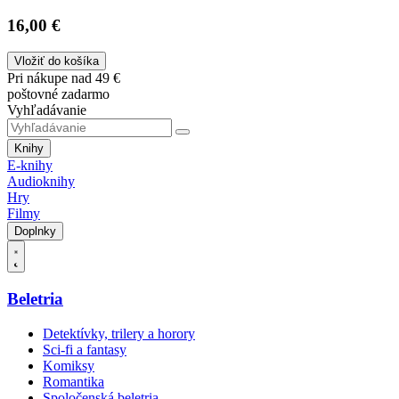
16,00 €
Vložiť do košíka
Pri nákupe nad 49 €
poštovné zadarmo
Vyhľadávanie
Knihy
E-knihy
Audioknihy
Hry
Filmy
Doplnky
Beletria
Detektívky, trilery a horory
Sci-fi a fantasy
Komiksy
Romantika
Spoločenská beletria