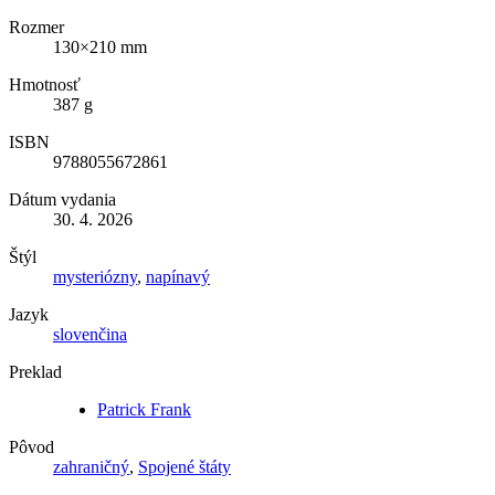
Rozmer
130×210 mm
Hmotnosť
387 g
ISBN
9788055672861
Dátum vydania
30. 4. 2026
Štýl
mysteriózny
,
napínavý
Jazyk
slovenčina
Preklad
Patrick Frank
Pôvod
zahraničný
,
Spojené štáty