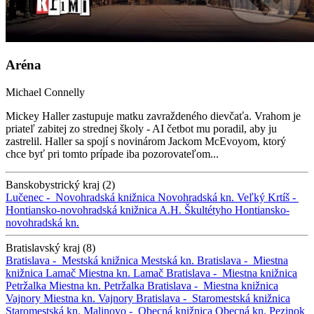
Aréna
Michael Connelly
Mickey Haller zastupuje matku zavraždeného dievčaťa. Vrahom je
priateľ zabitej zo strednej školy - AI četbot mu poradil, aby ju
zastrelil. Haller sa spojí s novinárom Jackom McEvoyom, ktorý
chce byť pri tomto prípade iba pozorovateľom...
Banskobystrický kraj (2)
Lučenec -
Novohradská knižnica
Novohradská kn.
Veľký Krtíš -
Hontiansko-novohradská knižnica A.H. Škultétyho
Hontiansko-
novohradská kn.
Bratislavský kraj (8)
Bratislava -
Mestská knižnica
Mestská kn.
Bratislava -
Miestna
knižnica Lamač
Miestna kn. Lamač
Bratislava -
Miestna knižnica
Petržalka
Miestna kn. Petržalka
Bratislava -
Miestna knižnica
Vajnory
Miestna kn. Vajnory
Bratislava -
Staromestská knižnica
Staromestská kn.
Malinovo -
Obecná knižnica
Obecná kn.
Pezinok