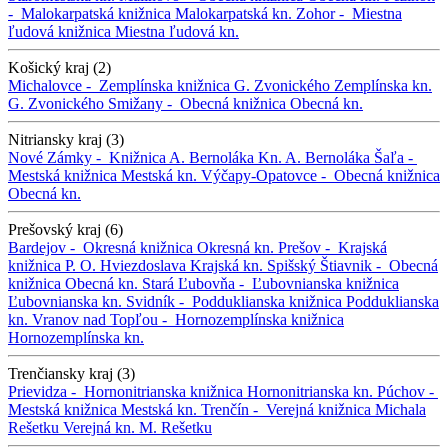
-
Malokarpatská knižnica
Malokarpatská kn.
Zohor -
Miestna
ľudová knižnica
Miestna ľudová kn.
Košický kraj (2)
Michalovce -
Zemplínska knižnica G. Zvonického
Zemplínska kn.
G. Zvonického
Smižany -
Obecná knižnica
Obecná kn.
Nitriansky kraj (3)
Nové Zámky -
Knižnica A. Bernoláka
Kn. A. Bernoláka
Šaľa -
Mestská knižnica
Mestská kn.
Výčapy-Opatovce -
Obecná knižnica
Obecná kn.
Prešovský kraj (6)
Bardejov -
Okresná knižnica
Okresná kn.
Prešov -
Krajská
knižnica P. O. Hviezdoslava
Krajská kn.
Spišský Štiavnik -
Obecná
knižnica
Obecná kn.
Stará Ľubovňa -
Ľubovnianska knižnica
Ľubovnianska kn.
Svidník -
Podduklianska knižnica
Podduklianska
kn.
Vranov nad Topľou -
Hornozemplínska knižnica
Hornozemplínska kn.
Trenčiansky kraj (3)
Prievidza -
Hornonitrianska knižnica
Hornonitrianska kn.
Púchov -
Mestská knižnica
Mestská kn.
Trenčín -
Verejná knižnica Michala
Rešetku
Verejná kn. M. Rešetku