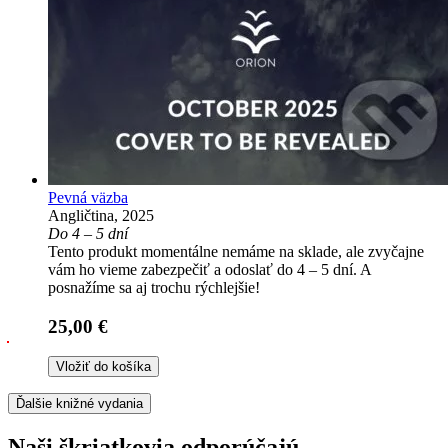
Pevná väzba
Angličtina, 2025
Do 4 – 5 dní
Tento produkt momentálne nemáme na sklade, ale zvyčajne
vám ho vieme zabezpečiť a odoslať do 4 – 5 dní. A
posnažíme sa aj trochu rýchlejšie!
25,00 €
Vložiť do košíka
Ďalšie knižné vydania
Naši škriatkovia odporúčajú