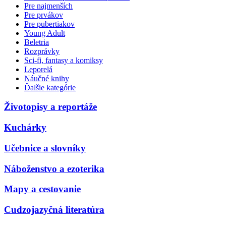
Pre najmenších
Pre prvákov
Pre pubertiakov
Young Adult
Beletria
Rozprávky
Sci-fi, fantasy a komiksy
Leporelá
Náučné knihy
Ďalšie kategórie
Životopisy a reportáže
Kuchárky
Učebnice a slovníky
Náboženstvo a ezoterika
Mapy a cestovanie
Cudzojazyčná literatúra