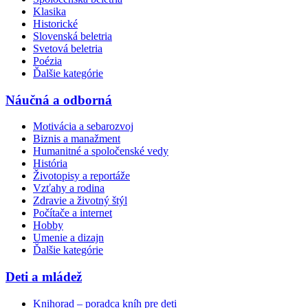
Klasika
Historické
Slovenská beletria
Svetová beletria
Poézia
Ďalšie kategórie
Náučná a odborná
Motivácia a sebarozvoj
Biznis a manažment
Humanitné a spoločenské vedy
História
Životopisy a reportáže
Vzťahy a rodina
Zdravie a životný štýl
Počítače a internet
Hobby
Umenie a dizajn
Ďalšie kategórie
Deti a mládež
Knihorad – poradca kníh pre deti