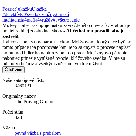
Pozrieť ukážku
Ukážka
#detektívka
#svedok vraždy
#umelá
inteligencia
#mafia
#vraždy
#vyšetrovanie
Mickey Haller zastupuje matku zavraždeného dievčaťa. Vrahom je
priateľ zabitej zo strednej školy -
AI četbot mu poradil, aby ju
zastrelil.
Haller sa spojí s novinárom Jackom McEvoyom, ktorý chce byť pri
tomto prípade iba pozorovateľom, lebo sa chystá o procese napísať
knihu, no Haller ho naplno zapojí do práce. McEvoyovo pátranie
nakoniec prinesie vytúžené ovocie: kľúčového svedka. V hre sú
miliardy dolárov a všetkým zúčastneným ide o život.
Čítať viac
Naše katalógové číslo
3460121
Originálny názov
The Proving Ground
Počet strán
328
Väzba
pevná väzba s prebalom