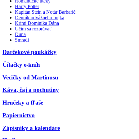
Romantické úteky
Harry Potter
Kapitán Stein a Notár Barbarič
Denník odvážneho bojka
Krimi Dominika Dána
Učím sa rozprávať
Duna
Smradi
Darčekové poukážky
Čítačky e-kníh
Vecičky od Martinusu
Káva, čaj a pochutiny
Hrnčeky a fľaše
Papiernictvo
Zápisníky a kalendáre