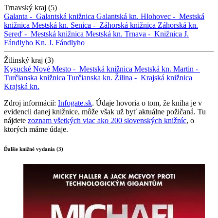
Trnavský kraj (5)
Galanta -
Galantská knižnica
Galantská kn.
Hlohovec -
Mestská
knižnica
Mestská kn.
Senica -
Záhorská knižnica
Záhorská kn.
Sereď -
Mestská knižnica
Mestská kn.
Trnava -
Knižnica J.
Fándlyho
Kn. J. Fándlyho
Žilinský kraj (3)
Kysucké Nové Mesto -
Mestská knižnica
Mestská kn.
Martin -
Turčianska knižnica
Turčianska kn.
Žilina -
Krajská knižnica
Krajská kn.
Zdroj informácií:
Infogate.sk
. Údaje hovoria o tom, že kniha je v
evidencii danej knižnice, môže však už byť aktuálne požičaná. Tu
nájdete
zoznam všetkých viac ako 200 slovenských knižníc
, o
ktorých máme údaje.
Ďalšie knižné vydania (3)