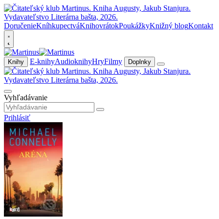
Doručenie
Kníhkupectvá
Knihovrátok
Poukážky
Knižný blog
Kontakt
E-knihy
Audioknihy
Hry
Filmy
Knihy
Doplnky
Vyhľadávanie
Prihlásiť