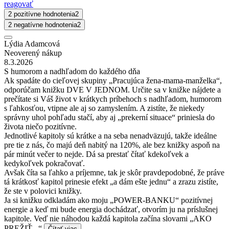
reagovať
2 pozitívne hodnotenia
2
2 negatívne hodnotenia
2
Lýdia Adamcová
Neoverený nákup
8.3.2026
S humorom a nadhľadom do každého dňa
Ak spadáte do cieľovej skupiny „Pracujúca žena-mama-manželka“,
odporúčam knižku DVE V JEDNOM. Určite sa v knižke nájdete a
prečítate si Váš život v krátkych príbehoch s nadhľadom, humorom
s ľahkosťou, vtipne ale aj so zamyslením. A zistíte, že niekedy
správny uhol pohľadu stačí, aby aj „prekerní situace“ priniesla do
života niečo pozitívne.
Jednotlivé kapitoly sú krátke a na seba nenadväzujú, takže ideálne
pre tie z nás, čo majú deň nabitý na 120%, ale bez knižky aspoň na
pár minút večer to nejde. Dá sa prestať čítať kdekoľvek a
kedykoľvek pokračovať.
Avšak číta sa ľahko a príjemne, tak je skôr pravdepodobné, že práve
tá krátkosť kapitol prinesie efekt „a dám ešte jednu“ a zrazu zistíte,
že ste v polovici knižky.
Ja si knižku odkladám ako moju „POWER-BANKU“ pozitívnej
energie a keď mi bude energia dochádzať, otvorím ju na príslušnej
kapitole. Veď nie náhodou každá kapitola začína slovami „AKO
PREŽIŤ...“
Čítať viac