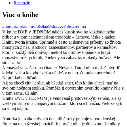
Recenzie
Viac o knihe
#humor
#priateľstvo
#sila
#láska
#vzťahy
#rodina
V knihe DVE v JEDNOM nájdeš kúsok svojho každodenného
príbehu v tom najchutnejšom trojobale – úsmeve, láske a nádeji.
Knihu tvoria krátke, úprimné a často aj úsmevné príbehy zo života
mnohých z nás. Rodičov, zamestnancov, partnerov a kamarátov,
ktorí si každý deň obúvajú niekoľko druhov topánok a hrajú
množstvo rôznych rolí. Niekedy sú zábavné, inokedy boľavé. Ale
stoja za to!
Nemávaš veľa času na čítanie? Nevadí. Túto knihu môžeš otvoriť
kdekoľvek a kedykoľvek a nájdeš v nej to, čo práve potrebuješ.
Napríklad nadhľad.
Ak sa chceš cítiť lepšie, ak hľadáš smer, túto knihu chceš mať na
svojom nočnom stolíku. Pomôže ti otvorením dverí do krajiny Nie si
v tom sama. Či sám.
Kniha DVE v JEDNOM je venovaná predovšetkým ženám, ale aj
všetkým silným a chápavým mužom, ktorí si ich vážia. Pretože aj tí
sa v nej nájdu.
Autorka je matkou dvoch detí, dlhé roky pracuje v poradenskej
firme na manažérskej pozícii. Jej prvá kniha je dôkazom, že nikdy