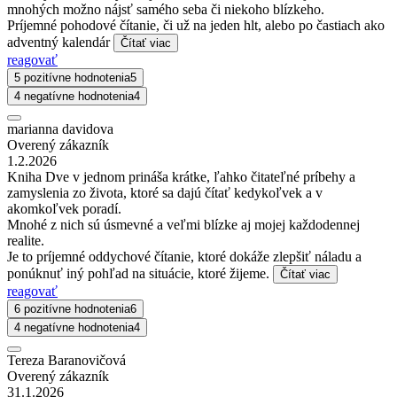
mnohých možno nájsť samého seba či niekoho blízkeho.
Príjemné pohodové čítanie, či už na jeden hlt, alebo po častiach ako
adventný kalendár
Čítať viac
reagovať
5 pozitívne hodnotenia
5
4 negatívne hodnotenia
4
marianna davidova
Overený zákazník
1.2.2026
Kniha Dve v jednom prináša krátke, ľahko čitateľné príbehy a
zamyslenia zo života, ktoré sa dajú čítať kedykoľvek a v
akomkoľvek poradí.
Mnohé z nich sú úsmevné a veľmi blízke aj mojej každodennej
realite.
Je to príjemné oddychové čítanie, ktoré dokáže zlepšiť náladu a
ponúknuť iný pohľad na situácie, ktoré žijeme.
Čítať viac
reagovať
6 pozitívne hodnotenia
6
4 negatívne hodnotenia
4
Tereza Baranovičová
Overený zákazník
31.1.2026