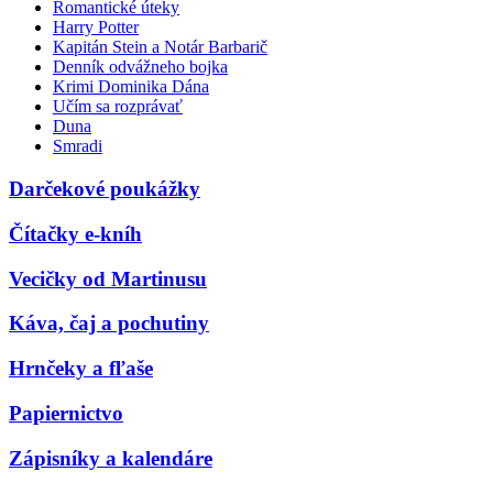
Romantické úteky
Harry Potter
Kapitán Stein a Notár Barbarič
Denník odvážneho bojka
Krimi Dominika Dána
Učím sa rozprávať
Duna
Smradi
Darčekové poukážky
Čítačky e-kníh
Vecičky od Martinusu
Káva, čaj a pochutiny
Hrnčeky a fľaše
Papiernictvo
Zápisníky a kalendáre