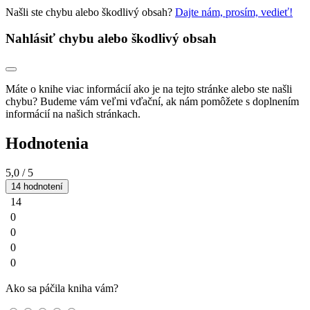
Našli ste chybu alebo škodlivý obsah?
Dajte nám, prosím, vedieť!
Nahlásiť chybu alebo škodlivý obsah
Máte o knihe viac informácií ako je na tejto stránke alebo ste našli
chybu? Budeme vám veľmi vďační, ak nám pomôžete s doplnením
informácií na našich stránkach.
Hodnotenia
5,0
/ 5
14 hodnotení
14
0
0
0
0
Ako sa páčila kniha vám?