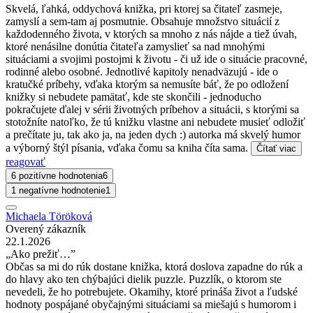
Skvelá, ľahká, oddychová knižka, pri ktorej sa čitateľ zasmeje,
zamyslí a sem-tam aj posmutnie. Obsahuje množstvo situácií z
každodenného života, v ktorých sa mnoho z nás nájde a tiež úvah,
ktoré nenásilne donútia čitateľa zamyslieť sa nad mnohými
situáciami a svojimi postojmi k životu - či už ide o situácie pracovné,
rodinné alebo osobné. Jednotlivé kapitoly nenadväzujú - ide o
kratučké príbehy, vďaka ktorým sa nemusíte báť, že po odložení
knižky si nebudete pamätať, kde ste skončili - jednoducho
pokračujete ďalej v sérii životných príbehov a situácii, s ktorými sa
stotožníte natoľko, že tú knižku vlastne ani nebudete musieť odložiť
a prečítate ju, tak ako ja, na jeden dych :) autorka má skvelý humor
a výborný štýl písania, vďaka čomu sa kniha číta sama.
Čítať viac
reagovať
6 pozitívne hodnotenia
6
1 negatívne hodnotenie
1
Michaela Töröková
Overený zákazník
22.1.2026
„Ako prežiť…”
Občas sa mi do rúk dostane knižka, ktorá doslova zapadne do rúk a
do hlavy ako ten chýbajúci dielik puzzle. Puzzlík, o ktorom ste
nevedeli, že ho potrebujete. Okamihy, ktoré prináša život a ľudské
hodnoty pospájané obyčajnými situáciami sa miešajú s humorom i