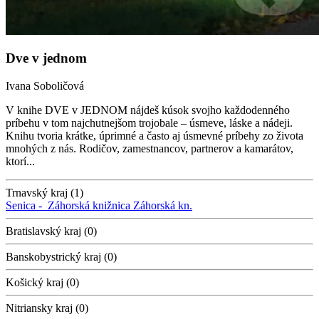
Dve v jednom
Ivana Soboličová
V knihe DVE v JEDNOM nájdeš kúsok svojho každodenného
príbehu v tom najchutnejšom trojobale – úsmeve, láske a nádeji.
Knihu tvoria krátke, úprimné a často aj úsmevné príbehy zo života
mnohých z nás. Rodičov, zamestnancov, partnerov a kamarátov,
ktorí...
Trnavský kraj (1)
Senica -
Záhorská knižnica
Záhorská kn.
Bratislavský kraj (0)
Banskobystrický kraj (0)
Košický kraj (0)
Nitriansky kraj (0)