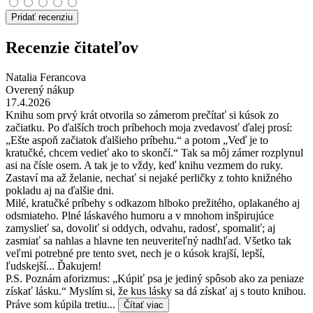
Pridať recenziu
Recenzie čitateľov
Natalia Ferancova
Overený nákup
17.4.2026
Knihu som prvý krát otvorila so zámerom prečítať si kúsok zo
začiatku. Po ďalších troch príbehoch moja zvedavosť ďalej prosí:
„Ešte aspoň začiatok ďalšieho príbehu.“ a potom „Veď je to
kratučké, chcem vedieť ako to skončí.“ Tak sa môj zámer rozplynul
asi na čísle osem. A tak je to vždy, keď knihu vezmem do ruky.
Zastaví ma až želanie, nechať si nejaké perličky z tohto knižného
pokladu aj na ďalšie dni.
Milé, kratučké príbehy s odkazom hlboko prežitého, oplakaného aj
odsmiateho. Plné láskavého humoru a v mnohom inšpirujúce
zamyslieť sa, dovoliť si oddych, odvahu, radosť, spomaliť; aj
zasmiať sa nahlas a hlavne ten neuveriteľný nadhľad. Všetko tak
veľmi potrebné pre tento svet, nech je o kúsok krajší, lepší,
ľudskejší... Ďakujem!
P.S. Poznám aforizmus: „Kúpiť psa je jediný spôsob ako za peniaze
získať lásku.“ Myslím si, že kus lásky sa dá získať aj s touto knihou.
Práve som kúpila tretiu...
Čítať viac