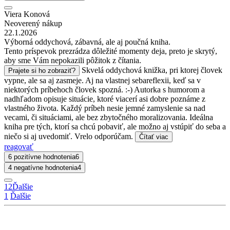
Viera Konová
Neoverený nákup
22.1.2026
Výborná oddychová, zábavná, ale aj poučná kniha.
Tento príspevok prezrádza dôležité momenty deja, preto je skrytý,
aby sme Vám nepokazili pôžitok z čítania.
Skvelá oddychová knižka, pri ktorej človek
Prajete si ho zobraziť?
vypne, ale sa aj zasmeje. Aj na vlastnej sebareflexii, keď sa v
niektorých príbehoch človek spozná. :-) Autorka s humorom a
nadhľadom opisuje situácie, ktoré viacerí asi dobre poznáme z
vlastného života. Každý príbeh nesie jemné zamyslenie sa nad
vecami, či situáciami, ale bez zbytočného moralizovania. Ideálna
kniha pre tých, ktorí sa chcú pobaviť, ale možno aj vstúpiť do seba a
niečo si aj uvedomiť. Vrelo odporúčam.
Čítať viac
reagovať
6 pozitívne hodnotenia
6
4 negatívne hodnotenia
4
1
2
Ďalšie
1
Ďalšie