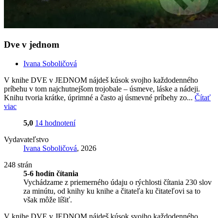
Dve v jednom
Ivana Soboličová
V knihe DVE v JEDNOM nájdeš kúsok svojho každodenného
príbehu v tom najchutnejšom trojobale – úsmeve, láske a nádeji.
Knihu tvoria krátke, úprimné a často aj úsmevné príbehy zo...
Čítať
viac
5,0
14 hodnotení
Vydavateľstvo
Ivana Soboličová
, 2026
248 strán
5-6 hodín čítania
Vychádzame z priemerného údaju o rýchlosti čítania 230 slov
za minútu, od knihy ku knihe a čitateľa ku čitateľovi sa to
však môže líšiť.
V knihe DVE v JEDNOM nájdeš kúsok svojho každodenného