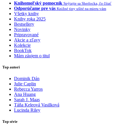
Knihomoľský pomocník
Spýtajte sa Sherlocka, čo čítať
Odporúčame pre vás
Knižné tipy ušité na mieru vám
Všetky knihy
Knihy roka 2025
Bestsellery
Novinky
Pripravované
Akcie a zľavy
Kolekcie
BookTok
Mám záujem o titul
Top autori
Dominik Dán
Julie Caplin
Rebecca Yarros
Ana Huang
Sarah J. Maas
Táňa Keleová Vasilková
Lucinda Riley
Top série