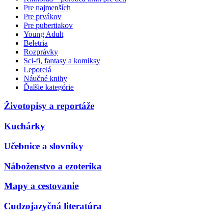
Pre najmenších
Pre prvákov
Pre pubertiakov
Young Adult
Beletria
Rozprávky
Sci-fi, fantasy a komiksy
Leporelá
Náučné knihy
Ďalšie kategórie
Životopisy a reportáže
Kuchárky
Učebnice a slovníky
Náboženstvo a ezoterika
Mapy a cestovanie
Cudzojazyčná literatúra