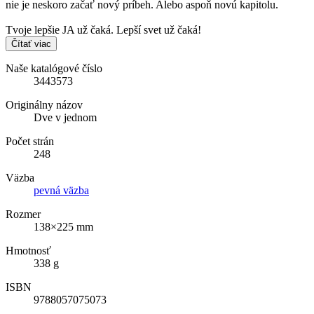
nie je neskoro začať nový príbeh. Alebo aspoň novú kapitolu.
Tvoje lepšie JA už čaká. Lepší svet už čaká!
Čítať viac
Naše katalógové číslo
3443573
Originálny názov
Dve v jednom
Počet strán
248
Väzba
pevná väzba
Rozmer
138×225 mm
Hmotnosť
338 g
ISBN
9788057075073