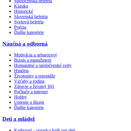
Spoločenská beletria
Klasika
Historické
Slovenská beletria
Svetová beletria
Poézia
Ďalšie kategórie
Náučná a odborná
Motivácia a sebarozvoj
Biznis a manažment
Humanitné a spoločenské vedy
História
Životopisy a reportáže
Vzťahy a rodina
Zdravie a životný štýl
Počítače a internet
Hobby
Umenie a dizajn
Ďalšie kategórie
Deti a mládež
Knihorad – poradca kníh pre deti