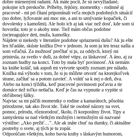
dobre mienenými radami. Ak máte pocit, že sú nevyžiadané,
pokojne ich preskočte. Príbehy, fejtóny, momentky - rodinné aj
pracovné - mi pri čítaní pripomínali veľa mojich podobných situácií
(no dobre, lyžovanie ani moc nie, a ani to umývanie kopačiek, či
dovolenky s kamošmi). Ale bolo ich aj tak viac než dosť, kde som si
hovorila; toto je o akoby mne. Tiež mám občas podobne
(ne)reagujúce deti, muža, kamošky.
Nájdete si niekedy v literatúre podobne spriaznenú dušu? Ak ju ešte
len hľadáte, skúste knižku Dve v jednom. Ja som ju len teraz našla a
som vďačná. Za možnosť prečítať si ju, za oddych, ktorý mi
priniesla, za svetlo v duši, za dobré vtipy, za láskavosť. A áno, aj za
zoznam hudby na konci. Toto by mala byť povinnosť. Ak nemám
ku knihe koláč, tak aspoň mi vytvorte spotify zoznam pre náladu.
Knižka má výhodu v tom, že si ju môžete otvoriť na ktorejkoľvek
strane, začítať sa a potom zavrieť. A vrátiť sa k nej o deň, dva.
Alebo na konci týždňa, keď pracovné povinnosti poľavia a tie
domáce tiež toľko netlačia. Keď je čas na vypnutie a vypitie si
obľúbenej šálky.
Najviac sa mi páčili momentky o rodine a kamarátoch, pôsobia
prirodzene, tak ako život ide. Také tie osobné názory na svet,
pomoc, prírodu, rôznorodosť, školu, či korporátny život. Tipy a
zamyslenia sa nad všetkým možným i nemožným sú nazvané
výstižne: „Ako prežiť…”. Ale ak máte chuť na dumky, či aktuálne
postrehy o svete, aj tých je tu zopár.
Odporúčam všetkým, koho bavia knihy s láskavým humorom,