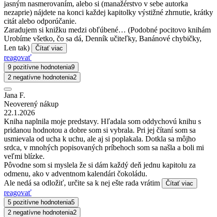
jasným nasmerovaním, alebo si (manažérstvo v sebe autorka
nezaprie) nájdete na konci každej kapitolky výstižné zhrnutie, krátky
citát alebo odporúčanie.
Zaradujem si knižku medzi obľúbené… (Podobné pocitovo knihám
Urobíme všetko, čo sa dá, Denník učiteľky, Banánové chybičky,
Len tak)
Čítať viac
reagovať
9 pozitívne hodnotenia
9
2 negatívne hodnotenia
2
Jana F.
Neoverený nákup
22.1.2026
Kniha naplnila moje predstavy. Hľadala som oddychovú knihu s
pridanou hodnotou a dobre som si vybrala. Pri jej čítaní som sa
usmievala od ucha k uchu, ale aj si poplakala. Dotkla sa môjho
srdca, v mnohých popisovaných príbehoch som sa našla a boli mi
veľmi blízke.
Pôvodne som si myslela že si dám každý deň jednu kapitolu za
odmenu, ako v adventnom kalendári čokoládu.
Ale nedá sa odložiť, určite sa k nej ešte rada vrátim
Čítať viac
reagovať
5 pozitívne hodnotenia
5
2 negatívne hodnotenia
2