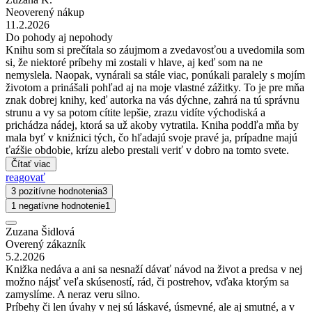
Neoverený nákup
11.2.2026
Do pohody aj nepohody
Knihu som si prečítala so záujmom a zvedavosťou a uvedomila som
si, že niektoré príbehy mi zostali v hlave, aj keď som na ne
nemyslela. Naopak, vynárali sa stále viac, ponúkali paralely s mojím
životom a prinášali pohľad aj na moje vlastné zážitky. To je pre mňa
znak dobrej knihy, keď autorka na vás dýchne, zahrá na tú správnu
strunu a vy sa potom cítite lepšie, zrazu vidíte východiská a
prichádza nádej, ktorá sa už akoby vytratila. Kniha poddľa mňa by
mala byť v kniźnici tých, čo hľadajú svoje pravé ja, prípadne majú
ťaźšie obdobie, krízu alebo prestali veriť v dobro na tomto svete.
Čítať viac
reagovať
3 pozitívne hodnotenia
3
1 negatívne hodnotenie
1
Zuzana Šidlová
Overený zákazník
5.2.2026
Knižka nedáva a ani sa nesnaží dávať návod na život a predsa v nej
možno nájsť veľa skúseností, rád, či postrehov, vďaka ktorým sa
zamyslíme. A neraz veru silno.
Príbehy či len úvahy v nej sú láskavé, úsmevné, ale aj smutné, a v