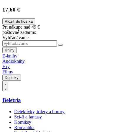
17,60 €
Vložiť do košíka
Pri nákupe nad 49 €
poštovné zadarmo
Vyhľadávanie
Knihy
E-knihy
Audioknihy
Hry
Filmy
Doplnky
Beletria
Detektívky, trilery a horory
Sci-fi a fantasy
Komiksy
Romantika