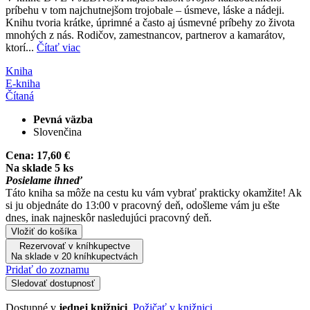
príbehu v tom najchutnejšom trojobale – úsmeve, láske a nádeji.
Knihu tvoria krátke, úprimné a často aj úsmevné príbehy zo života
mnohých z nás. Rodičov, zamestnancov, partnerov a kamarátov,
ktorí...
Čítať viac
Kniha
E-kniha
Čítaná
Pevná väzba
Slovenčina
Cena:
17,60 €
Na sklade 5 ks
Posielame ihneď
Táto kniha sa môže na cestu ku vám vybrať prakticky okamžite! Ak
si ju objednáte do 13:00 v pracovný deň, odošleme vám ju ešte
dnes, inak najneskôr nasledujúci pracovný deň.
Vložiť do košíka
Rezervovať v kníhkupectve
Na sklade v 20 kníhkupectvách
Pridať do zoznamu
Sledovať dostupnosť
Dostupné v
jednej knižnici
.
Požičať v knižnici