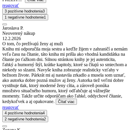
reagovať
3 pozitívne hodnotenia
3
1 negatívne hodnotenie
1
Jaroslava P.
Neoverený nákup
12.2.2026
O tom, čo prežívajú ženy aj muži
Knihu mi odporučila moja sestra a keďže žijem v zahraničí a nemám
veľa času na čítanie, táto kniha mi prišla ako vhodná kandidátka na
čítanie po ťažkom dni. Silnou stránkou knihy je jej autenticita,
ľahký a humorný štýl, krátke kapitoly, ktoré sa čítajú so smiechom a
niekedy so slzami. Navyše kniha zobrazuje realisticky vzťahy v
bežnom živote. Párkrát mi aj nastavila zrkadlo a musela som uznať,
ako autorka dobre pozná mužov aj ženy. Autorka tiež veľmi dobre
vystihuje tlak, ktorý moderné ženy cítia, a zároveň ponúka
množstvo situačného humoru, ktorý odľahčuje aj vážnejšie
momenty. Takže určite odporúčam ako ľahké, oddychové čítanie,
kedykoľvek a aj opakovane.
Čítať viac
reagovať
4 pozitívne hodnotenia
4
2 negatívne hodnotenia
2
Zuzana K.