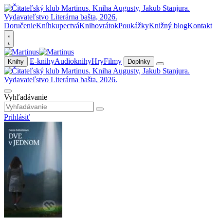
Doručenie
Kníhkupectvá
Knihovrátok
Poukážky
Knižný blog
Kontakt
E-knihy
Audioknihy
Hry
Filmy
Knihy
Doplnky
Vyhľadávanie
Prihlásiť