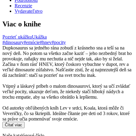
Podrobnosti
Recenzie
Vydavateľstvo
Viac o knihe
Pozrieť ukážku
Ukážka
#dinosaury
#emócie
#hnev
#pocity
Dupkosaurus sa jedného rána zobudí z krásneho sna a teší sa na
nový deň. No potom sa všetko začne kaziť – jeho nezbedný brat ho
provokuje, raňajky mu nechutia a nič nejde tak, ako by si želal.
Začína v ňom rásť HNEV, ktorý čoskoro vybuchne v dupot, rev a
veľké dinosaurie zúfalstvo. Našťastie zistí, že aj najmrzutejší deň sa
dá zachrániť: stačí sa pozrieť na svet trochu inak.
Vtipný a láskavý príbeh o malom dinosaurovi, ktorý sa učí zvládať
veľké pocity, ukazuje deťom, že niekedy stačí hlboký nádych a
trochu empatie, aby sa všetko obrátilo k lepšiemu.
Od autorky obľúbených kníh Lev v srdci, Koala, ktorá môže či
Veveričky, čo sa škriepili. Ideálne čítanie pre deti od 3 rokov, ktoré
sa práve učia pomenúvať svoje emócie.
Čítať viac
Naše katalógové číslo