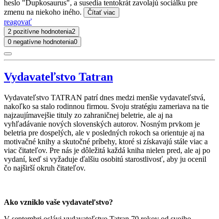
heslo "Dupkosaurus", a susedia tentokrát zavolajú sociálku pre
zmenu na niekoho iného.
Čítať viac
reagovať
2 pozitívne hodnotenia
2
0 negatívne hodnotenia
0
Vydavateľstvo Tatran
Vydavateľstvo TATRAN patrí dnes medzi menšie vydavateľstvá,
nakoľko sa stalo rodinnou firmou. Svoju stratégiu zameriava na tie
najzaujímavejšie tituly zo zahraničnej beletrie, ale aj na
vyhľadávanie nových slovenských autorov. Nosným prvkom je
beletria pre dospelých, ale v posledných rokoch sa orientuje aj na
motivačné knihy a skutočné príbehy, ktoré si získavajú stále viac a
viac čitateľov. Pre nás je dôležitá každá kniha nielen pred, ale aj po
vydaní, keď si vyžaduje ďalšiu osobitú starostlivosť, aby ju ocenil
čo najširší okruh čitateľov.
Ako vzniklo vaše vydavateľstvo?
V septembri oslávi vydavateľstvo Tatran 70 rokov od svojho