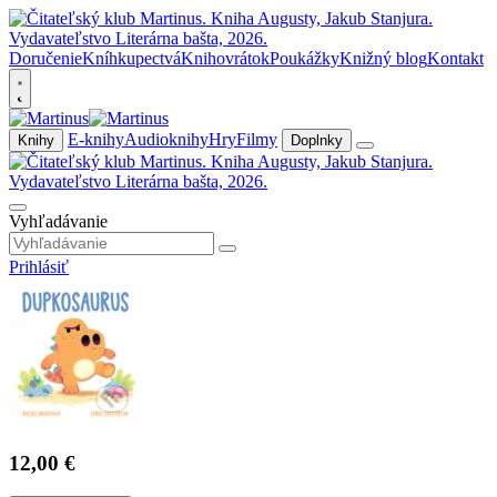
Doručenie
Kníhkupectvá
Knihovrátok
Poukážky
Knižný blog
Kontakt
E-knihy
Audioknihy
Hry
Filmy
Knihy
Doplnky
Vyhľadávanie
Prihlásiť
12,00 €