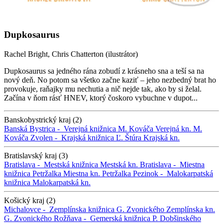
Dupkosaurus
Rachel Bright, Chris Chatterton (ilustrátor)
Dupkosaurus sa jedného rána zobudí z krásneho sna a teší sa na
nový deň. No potom sa všetko začne kaziť – jeho nezbedný brat ho
provokuje, raňajky mu nechutia a nič nejde tak, ako by si želal.
Začína v ňom rásť HNEV, ktorý čoskoro vybuchne v dupot...
Banskobystrický kraj (2)
Banská Bystrica -
Verejná knižnica M. Kováča
Verejná kn. M.
Kováča
Zvolen -
Krajská knižnica Ľ. Štúra
Krajská kn.
Bratislavský kraj (3)
Bratislava -
Mestská knižnica
Mestská kn.
Bratislava -
Miestna
knižnica Petržalka
Miestna kn. Petržalka
Pezinok -
Malokarpatská
knižnica
Malokarpatská kn.
Košický kraj (2)
Michalovce -
Zemplínska knižnica G. Zvonického
Zemplínska kn.
G. Zvonického
Rožňava -
Gemerská knižnica P. Dobšinského