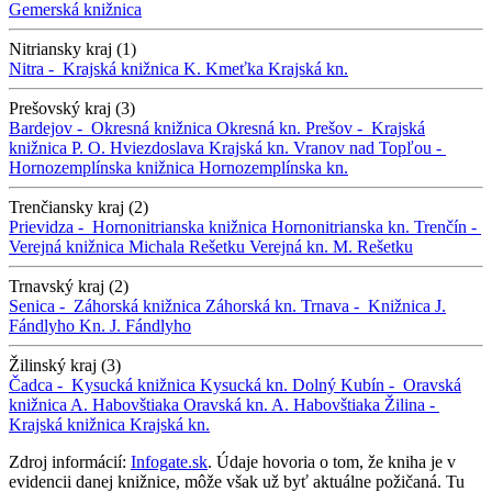
Gemerská knižnica
Nitriansky kraj (1)
Nitra -
Krajská knižnica K. Kmeťka
Krajská kn.
Prešovský kraj (3)
Bardejov -
Okresná knižnica
Okresná kn.
Prešov -
Krajská
knižnica P. O. Hviezdoslava
Krajská kn.
Vranov nad Topľou -
Hornozemplínska knižnica
Hornozemplínska kn.
Trenčiansky kraj (2)
Prievidza -
Hornonitrianska knižnica
Hornonitrianska kn.
Trenčín -
Verejná knižnica Michala Rešetku
Verejná kn. M. Rešetku
Trnavský kraj (2)
Senica -
Záhorská knižnica
Záhorská kn.
Trnava -
Knižnica J.
Fándlyho
Kn. J. Fándlyho
Žilinský kraj (3)
Čadca -
Kysucká knižnica
Kysucká kn.
Dolný Kubín -
Oravská
knižnica A. Habovštiaka
Oravská kn. A. Habovštiaka
Žilina -
Krajská knižnica
Krajská kn.
Zdroj informácií:
Infogate.sk
. Údaje hovoria o tom, že kniha je v
evidencii danej knižnice, môže však už byť aktuálne požičaná. Tu