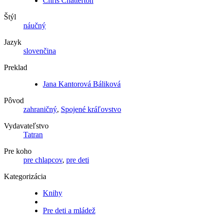
Chris Chatterton
Štýl
náučný
Jazyk
slovenčina
Preklad
Jana Kantorová Báliková
Pôvod
zahraničný
,
Spojené kráľovstvo
Vydavateľstvo
Tatran
Pre koho
pre chlapcov
,
pre deti
Kategorizácia
Knihy
Pre deti a mládež