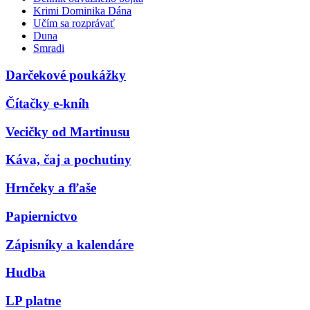
Krimi Dominika Dána
Učím sa rozprávať
Duna
Smradi
Darčekové poukážky
Čítačky e-kníh
Vecičky od Martinusu
Káva, čaj a pochutiny
Hrnčeky a fľaše
Papiernictvo
Zápisníky a kalendáre
Hudba
LP platne