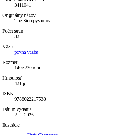
3411041
Originálny názov
The Stompysaurus
Počet strán
32
Väzba
pevná väzba
Rozmer
140×270 mm
Hmotnosť
421 g
ISBN
9788022217538
Dátum vydania
2. 2. 2026
Ilustrácie