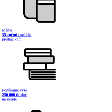
Máme
35-ročnú tradíciu
predaja kníh
Ponúkame vyše
250 000 titulov
na sklade