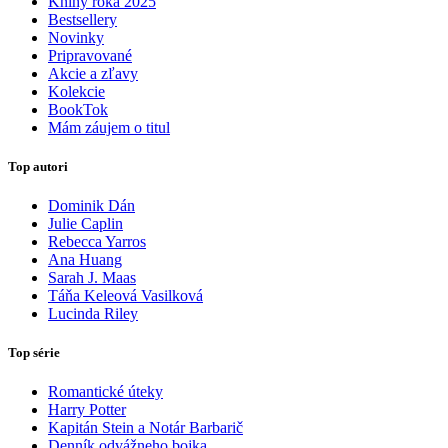
Knihy roka 2025
Bestsellery
Novinky
Pripravované
Akcie a zľavy
Kolekcie
BookTok
Mám záujem o titul
Top autori
Dominik Dán
Julie Caplin
Rebecca Yarros
Ana Huang
Sarah J. Maas
Táňa Keleová Vasilková
Lucinda Riley
Top série
Romantické úteky
Harry Potter
Kapitán Stein a Notár Barbarič
Denník odvážneho bojka