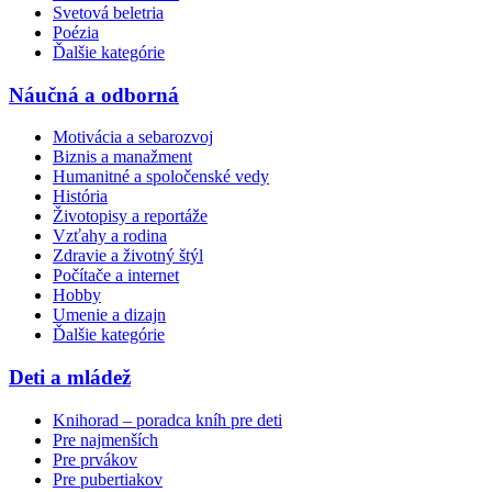
Svetová beletria
Poézia
Ďalšie kategórie
Náučná a odborná
Motivácia a sebarozvoj
Biznis a manažment
Humanitné a spoločenské vedy
História
Životopisy a reportáže
Vzťahy a rodina
Zdravie a životný štýl
Počítače a internet
Hobby
Umenie a dizajn
Ďalšie kategórie
Deti a mládež
Knihorad – poradca kníh pre deti
Pre najmenších
Pre prvákov
Pre pubertiakov