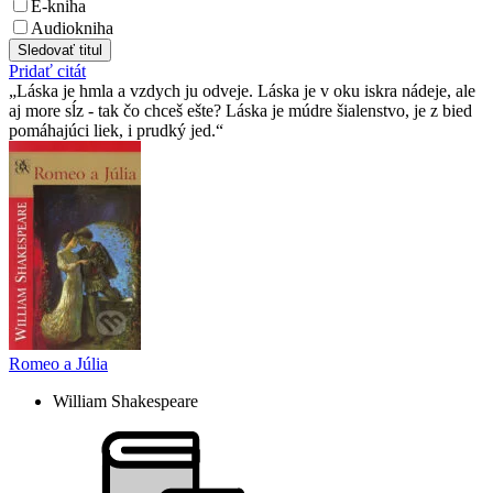
E-kniha
Audiokniha
Sledovať titul
Pridať citát
Láska je hmla a vzdych ju odveje. Láska je v oku iskra nádeje, ale
aj more sĺz - tak čo chceš ešte? Láska je múdre šialenstvo, je z bied
pomáhajúci liek, i prudký jed.
Romeo a Júlia
William Shakespeare