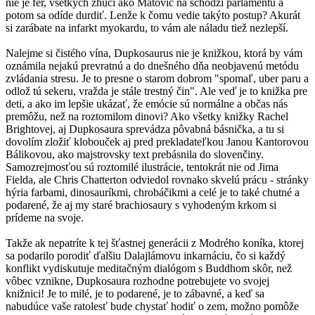
nie je fér, všetkých zhučí ako Matovič na schôdzi parlamentu a
potom sa odíde durdiť. Lenže k čomu vedie takýto postup? Akurát
si zarábate na infarkt myokardu, to vám ale náladu tiež nezlepší.
Nalejme si čistého vína, Dupkosaurus nie je knižkou, ktorá by vám
oznámila nejakú prevratnú a do dnešného dňa neobjavenú metódu
zvládania stresu. Je to presne o starom dobrom "spomaľ, uber paru a
odlož tú sekeru, vražda je stále trestný čin". Ale veď je to knižka pre
deti, a ako im lepšie ukázať, že emócie sú normálne a občas nás
premôžu, než na roztomilom dinovi? Ako všetky knižky Rachel
Brightovej, aj Dupkosaura sprevádza pôvabná básnička, a tu si
dovolím zložiť klobouček aj pred prekladateľkou Janou Kantorovou
Bálikovou, ako majstrovsky text prebásnila do slovenčiny.
Samozrejmosťou sú roztomilé ilustrácie, tentokrát nie od Jima
Fielda, ale Chris Chatterton odviedol rovnako skvelú prácu - stránky
hýria farbami, dinosauríkmi, chrobáčikmi a celé je to také chutné a
podarené, že aj my staré brachiosaury s vyhodeným krkom si
prídeme na svoje.
Takže ak nepatríte k tej šťastnej generácii z Modrého koníka, ktorej
sa podarilo porodiť ďalšiu Dalajlámovu inkarnáciu, čo si každý
konflikt vydiskutuje meditačným dialógom s Buddhom skôr, než
vôbec vznikne, Dupkosaura rozhodne potrebujete vo svojej
knižnici! Je to milé, je to podarené, je to zábavné, a keď sa
nabudúce vaše ratolesť bude chystať hodiť o zem, možno pomôže