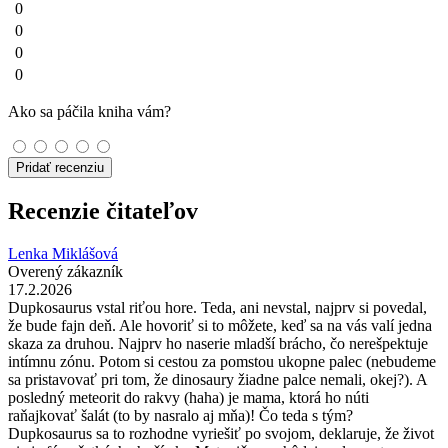
0
0
0
0
Ako sa páčila kniha vám?
Pridať recenziu
Recenzie čitateľov
Lenka Miklášová
Overený zákazník
17.2.2026
Dupkosaurus vstal riťou hore. Teda, ani nevstal, najprv si povedal,
že bude fajn deň. Ale hovoriť si to môžete, keď sa na vás valí jedna
skaza za druhou. Najprv ho naserie mladší brácho, čo nerešpektuje
intímnu zónu. Potom si cestou za pomstou ukopne palec (nebudeme
sa pristavovať pri tom, že dinosaury žiadne palce nemali, okej?). A
posledný meteorit do rakvy (haha) je mama, ktorá ho núti
raňajkovať šalát (to by nasralo aj mňa)! Čo teda s tým?
Dupkosaurus sa to rozhodne vyriešiť po svojom, deklaruje, že život