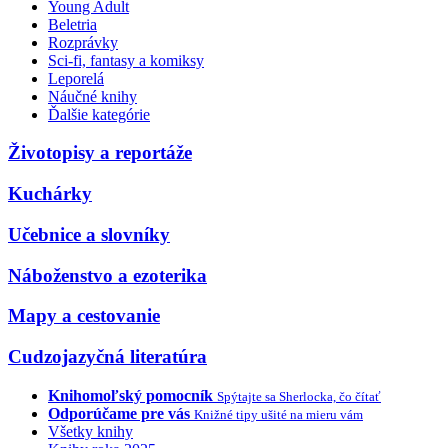
Young Adult
Beletria
Rozprávky
Sci-fi, fantasy a komiksy
Leporelá
Náučné knihy
Ďalšie kategórie
Životopisy a reportáže
Kuchárky
Učebnice a slovníky
Náboženstvo a ezoterika
Mapy a cestovanie
Cudzojazyčná literatúra
Knihomoľský pomocník
Spýtajte sa Sherlocka, čo čítať
Odporúčame pre vás
Knižné tipy ušité na mieru vám
Všetky knihy