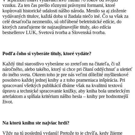
vzniku. Za ten čas prešlo rôznymi právnymi formami, ktoré
kopírovali historické udalosti nášho národa. Menilo sa aj zloženie
vydávaných titulov, každá doba si žiadala niečo iné. Čo sa však za
celé desaťročia nezmenilo, sú obľúbené beletristické edície, do
ktorých zaraďujeme tie najzaujímavejšie tituly, ako edícia
bestsellerov LUK, Svetová tvorba a Slovenská tvorba.
Podľa čoho si vyberáte tituly, ktoré vydáte?
Každý titul starostlivo vyberáme so zreteľom na čitateľa, či už
náročného, alebo takého, ktorý si chce pri čítaní oddýchnuť a uletieť
do iného sveta. Okrem toho je pre nás veľmi dôležité myšlienkové
posolstvo každej jednej knihy a z toho prameniaca inšpirácia. Pri
spracovaní všetkých publikácií dbáme však na kvalitnú textovú
úpravu a technické spracovanie knižky, aby kniha bola umeleckým
artefaktom a spĺňala kritérium nášho hesla – knihy pre hodnotnejší
život.
Na ktorú knihu ste najviac hrdí?
Vždy na tú poslednú vydanú! Pretože to je chvíľa, kedy žijeme