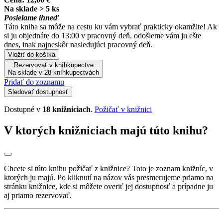
Na sklade > 5 ks
Posielame ihneď
Táto kniha sa môže na cestu ku vám vybrať prakticky okamžite! Ak
si ju objednáte do 13:00 v pracovný deň, odošleme vám ju ešte
dnes, inak najneskôr nasledujúci pracovný deň.
Vložiť do košíka
Rezervovať v kníhkupectve
Na sklade v 28 kníhkupectvách
Pridať do zoznamu
Sledovať dostupnosť
Dostupné v
18 knižniciach
.
Požičať v knižnici
V ktorých knižniciach majú túto knihu?
Chcete si túto knihu požičať z knižnice? Toto je zoznam knižníc, v
ktorých ju majú. Po kliknutí na názov vás presmerujeme priamo na
stránku knižnice, kde si môžete overiť jej dostupnosť a prípadne ju
aj priamo rezervovať.