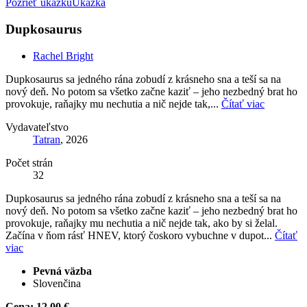
Pozrieť ukážku
Ukážka
Dupkosaurus
Rachel Bright
Dupkosaurus sa jedného rána zobudí z krásneho sna a teší sa na
nový deň. No potom sa všetko začne kaziť – jeho nezbedný brat ho
provokuje, raňajky mu nechutia a nič nejde tak,...
Čítať viac
Vydavateľstvo
Tatran
, 2026
Počet strán
32
Dupkosaurus sa jedného rána zobudí z krásneho sna a teší sa na
nový deň. No potom sa všetko začne kaziť – jeho nezbedný brat ho
provokuje, raňajky mu nechutia a nič nejde tak, ako by si želal.
Začína v ňom rásť HNEV, ktorý čoskoro vybuchne v dupot...
Čítať
viac
Pevná väzba
Slovenčina
Cena:
12,00 €