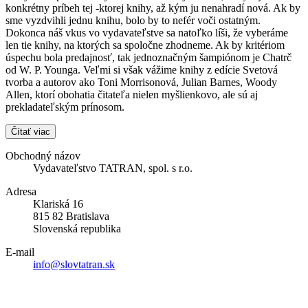
konkrétny príbeh tej -ktorej knihy, až kým ju nenahradí nová. Ak by
sme vyzdvihli jednu knihu, bolo by to nefér voči ostatným.
Dokonca náš vkus vo vydavateľstve sa natoľko líši, že vyberáme
len tie knihy, na ktorých sa spoločne zhodneme. Ak by kritériom
úspechu bola predajnosť, tak jednoznačným šampiónom je Chatrč
od W. P. Younga. Veľmi si však vážime knihy z edície Svetová
tvorba a autorov ako Toni Morrisonová, Julian Barnes, Woody
Allen, ktorí obohatia čitateľa nielen myšlienkovo, ale sú aj
prekladateľským prínosom.
Čítať viac
Obchodný názov
Vydavateľstvo TATRAN, spol. s r.o.
Adresa
Klariská 16
815 82 Bratislava
Slovenská republika
E-mail
info@slovtatran.sk