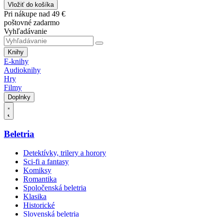
Vložiť do košíka
Pri nákupe nad 49 €
poštovné zadarmo
Vyhľadávanie
Knihy
E-knihy
Audioknihy
Hry
Filmy
Doplnky
Beletria
Detektívky, trilery a horory
Sci-fi a fantasy
Komiksy
Romantika
Spoločenská beletria
Klasika
Historické
Slovenská beletria