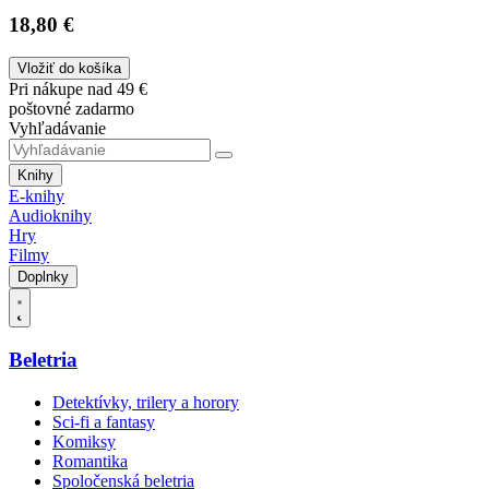
18,80 €
Vložiť do košíka
Pri nákupe nad 49 €
poštovné zadarmo
Vyhľadávanie
Knihy
E-knihy
Audioknihy
Hry
Filmy
Doplnky
Beletria
Detektívky, trilery a horory
Sci-fi a fantasy
Komiksy
Romantika
Spoločenská beletria