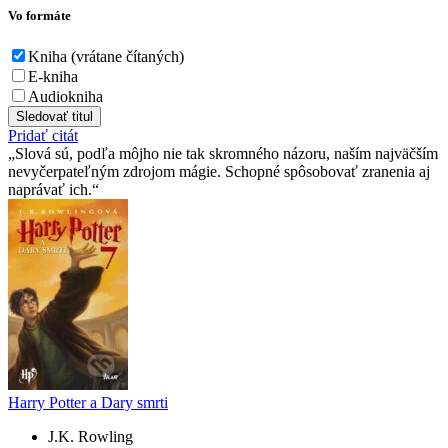
Vo formáte
Kniha (vrátane čítaných)
E-kniha
Audiokniha
Sledovať titul
Pridať citát
Slová sú, podľa môjho nie tak skromného názoru, naším najväčším
nevyčerpateľným zdrojom mágie. Schopné spôsobovať zranenia aj
naprávať ich.
Harry Potter a Dary smrti
J.K. Rowling