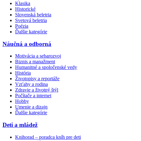
Klasika
Historické
Slovenská beletria
Svetová beletria
Poézia
Ďalšie kategórie
Náučná a odborná
Motivácia a sebarozvoj
Biznis a manažment
Humanitné a spoločenské vedy
História
Životopisy a reportáže
Vzťahy a rodina
Zdravie a životný štýl
Počítače a internet
Hobby
Umenie a dizajn
Ďalšie kategórie
Deti a mládež
Knihorad – poradca kníh pre deti