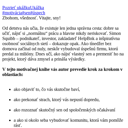
Pozrieť ukážku
Ukážka
#motivácia
#sen
#úspech
Zbohom, všednosť. Vitajte, sny!
Od detstva nás učia, že existuje len jedna správna cesta: dobre sa
učiť, nájsť si „normálnu“ prácu a hlavne nikdy neriskovať. Simon
Squibb – podnikateľ, investor, zakladateľ HelpBnk a inšpiratívna
osobnosť sociálnych sietí – dokazuje opak. Ako tínedžer bez
domova začínal od nuly, neskôr vybudoval úspešnú firmu, ktorú
predal za milióny. Dnes učí, ako nájsť vlastný sen a premeniť ho na
projekt, ktorý dáva zmysel a prináša výsledky.
V tejto motivačnej knihe vás autor prevedie krok za krokom v
oblastiach:
ako objaviť to, čo vás skutočne baví,
ako prekonať strach, ktorý vás nepustí dopredu,
ako rozoznať skutočný sen od spoločenských očakávaní
a ako si okolo seba vybudovať komunitu, ktorá vám pomôže
rásť.