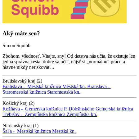
Aký máte sen?
Simon Squibb
Zbohom, všednosť. Vitajte, sny! Od detstva nás učia, že existuje len
jedna správna cesta: dobre sa učiť, nájsť si „normálnu“ prácu a
hlavne nikdy neriskovať...
Bratislavský kraj (2)
Bratislava -
Mestská knižnica
Mestská kn.
Bratislava -
Staromestská knižnica
Staromestská kn.
Košický kraj (2)
Rožňava -
Gemerská knižnica P. Dobšinského
Gemerská knižnica
Trebišov -
Zemplínska knižnica
Zemplínska kn.
Nitriansky kraj (1)
Šaľa -
Mestská knižnica
Mestská kn.