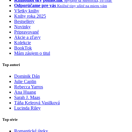
Knihomoľský pomocník
Spýtajte sa Sherlocka, čo čítať
Odporúčame pre vás
Knižné tipy ušité na mieru vám
Všetky knihy
Knihy roka 2025
Bestsellery
Novinky
Pripravované
Akcie a zľavy
Kolekcie
BookTok
Mám záujem o titul
Top autori
Dominik Dán
Julie Caplin
Rebecca Yarros
Ana Huang
Sarah J. Maas
Táňa Keleová Vasilková
Lucinda Riley
Top série
Romantické úteky