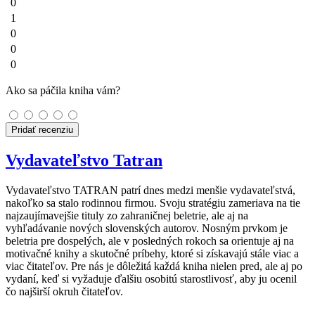
0
1
0
0
0
Ako sa páčila kniha vám?
Pridať recenziu
Vydavateľstvo Tatran
Vydavateľstvo TATRAN patrí dnes medzi menšie vydavateľstvá,
nakoľko sa stalo rodinnou firmou. Svoju stratégiu zameriava na tie
najzaujímavejšie tituly zo zahraničnej beletrie, ale aj na
vyhľadávanie nových slovenských autorov. Nosným prvkom je
beletria pre dospelých, ale v posledných rokoch sa orientuje aj na
motivačné knihy a skutočné príbehy, ktoré si získavajú stále viac a
viac čitateľov. Pre nás je dôležitá každá kniha nielen pred, ale aj po
vydaní, keď si vyžaduje ďalšiu osobitú starostlivosť, aby ju ocenil
čo najširší okruh čitateľov.