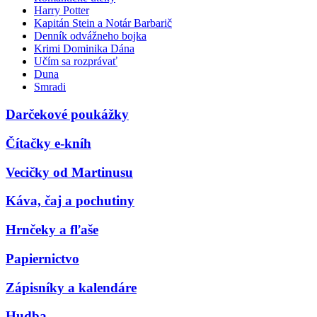
Harry Potter
Kapitán Stein a Notár Barbarič
Denník odvážneho bojka
Krimi Dominika Dána
Učím sa rozprávať
Duna
Smradi
Darčekové poukážky
Čítačky e-kníh
Vecičky od Martinusu
Káva, čaj a pochutiny
Hrnčeky a fľaše
Papiernictvo
Zápisníky a kalendáre
Hudba