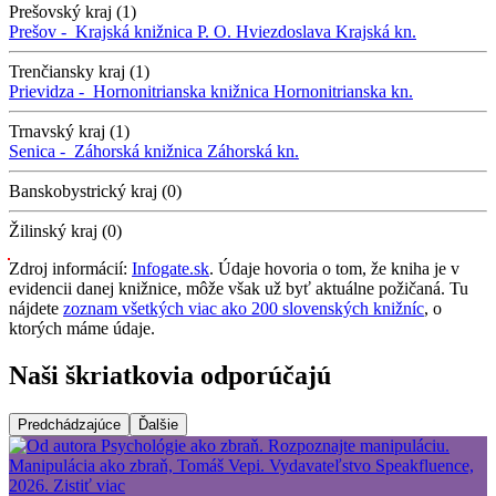
Prešovský kraj (1)
Prešov -
Krajská knižnica P. O. Hviezdoslava
Krajská kn.
Trenčiansky kraj (1)
Prievidza -
Hornonitrianska knižnica
Hornonitrianska kn.
Trnavský kraj (1)
Senica -
Záhorská knižnica
Záhorská kn.
Banskobystrický kraj (0)
Žilinský kraj (0)
Zdroj informácií:
Infogate.sk
. Údaje hovoria o tom, že kniha je v
evidencii danej knižnice, môže však už byť aktuálne požičaná. Tu
nájdete
zoznam všetkých viac ako 200 slovenských knižníc
, o
ktorých máme údaje.
Naši škriatkovia odporúčajú
Predchádzajúce
Ďalšie