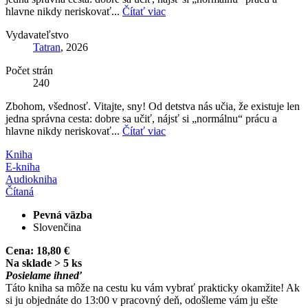
hlavne nikdy neriskovať...
Čítať viac
Vydavateľstvo
Tatran
, 2026
Počet strán
240
Zbohom, všednosť. Vitajte, sny! Od detstva nás učia, že existuje len
jedna správna cesta: dobre sa učiť, nájsť si „normálnu“ prácu a
hlavne nikdy neriskovať...
Čítať viac
Kniha
E-kniha
Audiokniha
Čítaná
Pevná väzba
Slovenčina
Cena:
18,80 €
Na sklade > 5 ks
Posielame ihneď
Táto kniha sa môže na cestu ku vám vybrať prakticky okamžite! Ak
si ju objednáte do 13:00 v pracovný deň, odošleme vám ju ešte