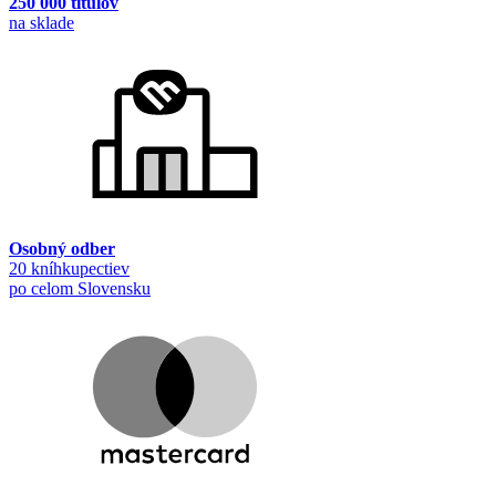
250 000 titulov
na sklade
Osobný odber
20 kníhkupectiev
po celom Slovensku