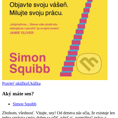
Pozrieť ukážku
Ukážka
Aký máte sen?
Simon Squibb
Zbohom, všednosť. Vitajte, sny! Od detstva nás učia, že existuje len
jedna správna cesta: dobre sa učiť, nájsť si „normálnu“ prácu a