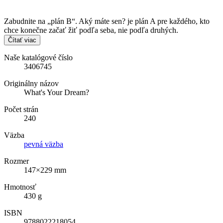
Zabudnite na „plán B“. Aký máte sen? je plán A pre každého, kto
chce konečne začať žiť podľa seba, nie podľa druhých.
Čítať viac
Naše katalógové číslo
3406745
Originálny názov
What's Your Dream?
Počet strán
240
Väzba
pevná väzba
Rozmer
147×229 mm
Hmotnosť
430 g
ISBN
9788022218054