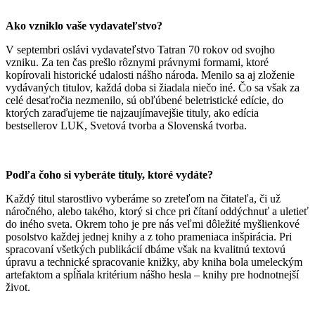
Ako vzniklo vaše vydavateľstvo?
V septembri oslávi vydavateľstvo Tatran 70 rokov od svojho
vzniku. Za ten čas prešlo rôznymi právnymi formami, ktoré
kopírovali historické udalosti nášho národa. Menilo sa aj zloženie
vydávaných titulov, každá doba si žiadala niečo iné. Čo sa však za
celé desaťročia nezmenilo, sú obľúbené beletristické edície, do
ktorých zaraďujeme tie najzaujímavejšie tituly, ako edícia
bestsellerov LUK, Svetová tvorba a Slovenská tvorba.
Podľa čoho si vyberáte tituly, ktoré vydáte?
Každý titul starostlivo vyberáme so zreteľom na čitateľa, či už
náročného, alebo takého, ktorý si chce pri čítaní oddýchnuť a uletieť
do iného sveta. Okrem toho je pre nás veľmi dôležité myšlienkové
posolstvo každej jednej knihy a z toho prameniaca inšpirácia. Pri
spracovaní všetkých publikácií dbáme však na kvalitnú textovú
úpravu a technické spracovanie knižky, aby kniha bola umeleckým
artefaktom a spĺňala kritérium nášho hesla – knihy pre hodnotnejší
život.