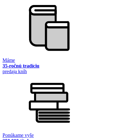
Máme
35-ročnú tradíciu
predaja kníh
Ponúkame vyše