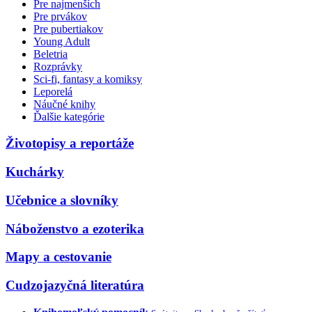
Pre najmenších
Pre prvákov
Pre pubertiakov
Young Adult
Beletria
Rozprávky
Sci-fi, fantasy a komiksy
Leporelá
Náučné knihy
Ďalšie kategórie
Životopisy a reportáže
Kuchárky
Učebnice a slovníky
Náboženstvo a ezoterika
Mapy a cestovanie
Cudzojazyčná literatúra