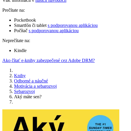
Viac informácií v
našich návodoch
Prečítate na:
Pocketbook
Smartfón či tablet
s podporovanou aplikáciou
Počítač
s podporovanou aplikáciou
Neprečítate na:
Kindle
Ako čítať e-knihy zabezpečené cez Adobe DRM?
Knihy
Odborné a náučné
Motivácia a sebarozvoj
Sebarozvoj
Aký máte sen?