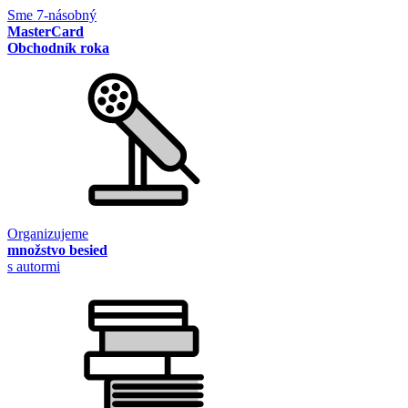
Sme 7-násobný
MasterCard
Obchodník roka
Organizujeme
množstvo besied
s autormi