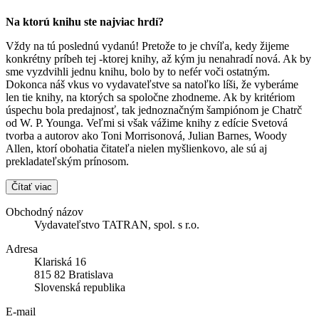
Na ktorú knihu ste najviac hrdí?
Vždy na tú poslednú vydanú! Pretože to je chvíľa, kedy žijeme
konkrétny príbeh tej -ktorej knihy, až kým ju nenahradí nová. Ak by
sme vyzdvihli jednu knihu, bolo by to nefér voči ostatným.
Dokonca náš vkus vo vydavateľstve sa natoľko líši, že vyberáme
len tie knihy, na ktorých sa spoločne zhodneme. Ak by kritériom
úspechu bola predajnosť, tak jednoznačným šampiónom je Chatrč
od W. P. Younga. Veľmi si však vážime knihy z edície Svetová
tvorba a autorov ako Toni Morrisonová, Julian Barnes, Woody
Allen, ktorí obohatia čitateľa nielen myšlienkovo, ale sú aj
prekladateľským prínosom.
Čítať viac
Obchodný názov
Vydavateľstvo TATRAN, spol. s r.o.
Adresa
Klariská 16
815 82 Bratislava
Slovenská republika
E-mail