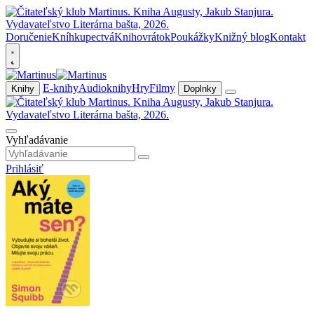
Doručenie
Kníhkupectvá
Knihovrátok
Poukážky
Knižný blog
Kontakt
E-knihy
Audioknihy
Hry
Filmy
Knihy
Doplnky
Vyhľadávanie
Prihlásiť