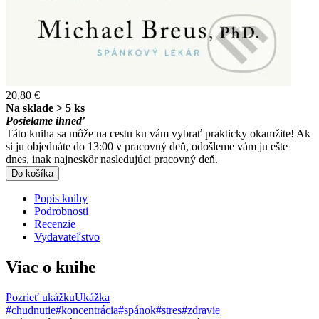
20,80 €
Na sklade > 5 ks
Posielame ihneď
Táto kniha sa môže na cestu ku vám vybrať prakticky okamžite! Ak
si ju objednáte do 13:00 v pracovný deň, odošleme vám ju ešte
dnes, inak najneskôr nasledujúci pracovný deň.
Do košíka
Popis knihy
Podrobnosti
Recenzie
Vydavateľstvo
Viac o knihe
Pozrieť ukážku
Ukážka
#chudnutie
#koncentrácia
#spánok
#stres
#zdravie