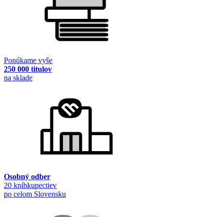
Ponúkame vyše
250 000 titulov
na sklade
Osobný odber
20 kníhkupectiev
po celom Slovensku