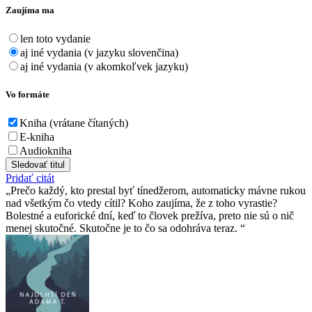
Zaujíma ma
len toto vydanie
aj iné vydania (v jazyku slovenčina)
aj iné vydania (v akomkoľvek jazyku)
Vo formáte
Kniha (vrátane čítaných)
E-kniha
Audiokniha
Sledovať titul
Pridať citát
Prečo každý, kto prestal byť tínedžerom, automaticky mávne rukou
nad všetkým čo vtedy cítil? Koho zaujíma, že z toho vyrastie?
Bolestné a euforické dní, keď to človek prežíva, preto nie sú o nič
menej skutočné. Skutočne je to čo sa odohráva teraz.