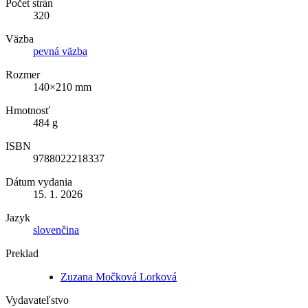
Počet strán
320
Väzba
pevná väzba
Rozmer
140×210 mm
Hmotnosť
484 g
ISBN
9788022218337
Dátum vydania
15. 1. 2026
Jazyk
slovenčina
Preklad
Zuzana Močková Lorková
Vydavateľstvo