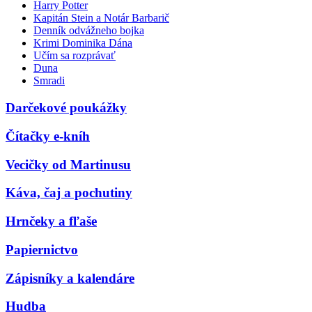
Harry Potter
Kapitán Stein a Notár Barbarič
Denník odvážneho bojka
Krimi Dominika Dána
Učím sa rozprávať
Duna
Smradi
Darčekové poukážky
Čítačky e-kníh
Vecičky od Martinusu
Káva, čaj a pochutiny
Hrnčeky a fľaše
Papiernictvo
Zápisníky a kalendáre
Hudba