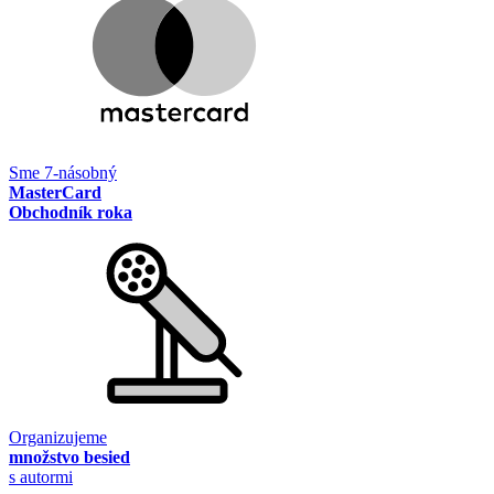
Sme 7-násobný
MasterCard
Obchodník roka
Organizujeme
množstvo besied
s autormi