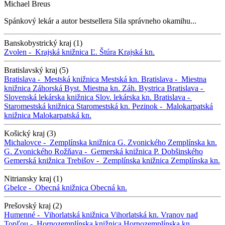
Michael Breus
Spánkový lekár a autor bestsellera Sila správneho okamihu...
Banskobystrický kraj (1)
Zvolen -
Krajská knižnica Ľ. Štúra
Krajská kn.
Bratislavský kraj (5)
Bratislava -
Mestská knižnica
Mestská kn.
Bratislava -
Miestna
knižnica Záhorská Byst.
Miestna kn. Záh. Bystrica
Bratislava -
Slovenská lekárska knižnica
Slov. lekárska kn.
Bratislava -
Staromestská knižnica
Staromestská kn.
Pezinok -
Malokarpatská
knižnica
Malokarpatská kn.
Košický kraj (3)
Michalovce -
Zemplínska knižnica G. Zvonického
Zemplínska kn.
G. Zvonického
Rožňava -
Gemerská knižnica P. Dobšinského
Gemerská knižnica
Trebišov -
Zemplínska knižnica
Zemplínska kn.
Nitriansky kraj (1)
Gbelce -
Obecná knižnica
Obecná kn.
Prešovský kraj (2)
Humenné -
Vihorlatská knižnica
Vihorlatská kn.
Vranov nad
Topľou -
Hornozemplínska knižnica
Hornozemplínska kn.