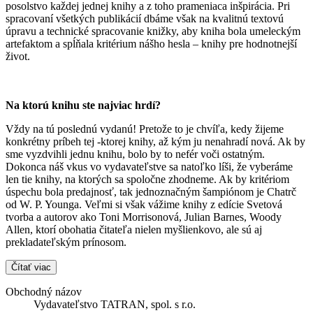
posolstvo každej jednej knihy a z toho prameniaca inšpirácia. Pri
spracovaní všetkých publikácií dbáme však na kvalitnú textovú
úpravu a technické spracovanie knižky, aby kniha bola umeleckým
artefaktom a spĺňala kritérium nášho hesla – knihy pre hodnotnejší
život.
Na ktorú knihu ste najviac hrdí?
Vždy na tú poslednú vydanú! Pretože to je chvíľa, kedy žijeme
konkrétny príbeh tej -ktorej knihy, až kým ju nenahradí nová. Ak by
sme vyzdvihli jednu knihu, bolo by to nefér voči ostatným.
Dokonca náš vkus vo vydavateľstve sa natoľko líši, že vyberáme
len tie knihy, na ktorých sa spoločne zhodneme. Ak by kritériom
úspechu bola predajnosť, tak jednoznačným šampiónom je Chatrč
od W. P. Younga. Veľmi si však vážime knihy z edície Svetová
tvorba a autorov ako Toni Morrisonová, Julian Barnes, Woody
Allen, ktorí obohatia čitateľa nielen myšlienkovo, ale sú aj
prekladateľským prínosom.
Čítať viac
Obchodný názov
Vydavateľstvo TATRAN, spol. s r.o.