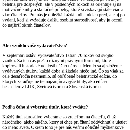
beletria pre dospelých, ale v posledných rokoch sa orientuje aj na
motivačné knihy a skutočné príbehy, ktoré si získavajú stále viac a
viac čitateľov. Pre nás je dôležitá každá kniha nielen pred, ale aj po
vydaní, keď si vyžaduje ďalšiu osobitú starostlivosť, aby ju ocenil
čo najširší okruh čitateľov.
Ako vzniklo vaše vydavateľstvo?
V septembri oslávi vydavateľstvo Tatran 70 rokov od svojho
vzniku. Za ten čas prešlo rôznymi právnymi formami, ktoré
kopírovali historické udalosti nášho národa. Menilo sa aj zloženie
vydávaných titulov, každá doba si žiadala niečo iné. Čo sa však za
celé desaťročia nezmenilo, sú obľúbené beletristické edície, do
ktorých zaraďujeme tie najzaujímavejšie tituly, ako edícia
bestsellerov LUK, Svetová tvorba a Slovenská tvorba.
Podľa čoho si vyberáte tituly, ktoré vydáte?
Každý titul starostlivo vyberáme so zreteľom na čitateľa, či už
náročného, alebo takého, ktorý si chce pri čítaní oddýchnuť a uletieť
do iného sveta. Okrem toho je pre nás veľmi dôležité myšlienkové