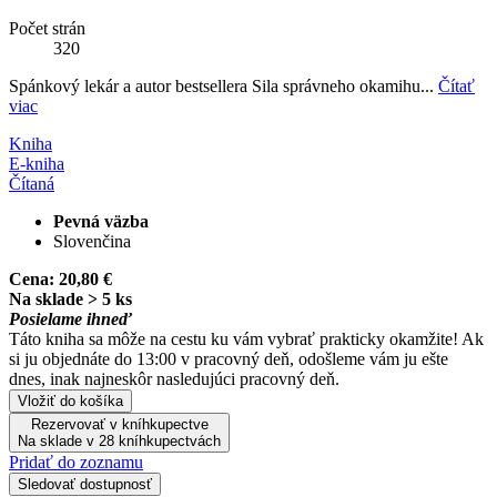
Počet strán
320
Spánkový lekár a autor bestsellera Sila správneho okamihu...
Čítať
viac
Kniha
E-kniha
Čítaná
Pevná väzba
Slovenčina
Cena:
20,80 €
Na sklade > 5 ks
Posielame ihneď
Táto kniha sa môže na cestu ku vám vybrať prakticky okamžite! Ak
si ju objednáte do 13:00 v pracovný deň, odošleme vám ju ešte
dnes, inak najneskôr nasledujúci pracovný deň.
Vložiť do košíka
Rezervovať v kníhkupectve
Na sklade v 28 kníhkupectvách
Pridať do zoznamu
Sledovať dostupnosť