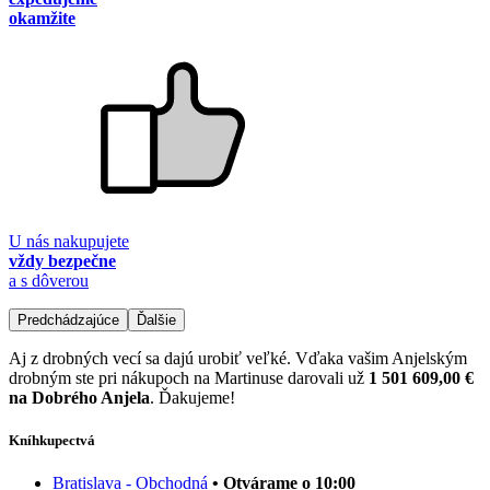
okamžite
U nás nakupujete
vždy bezpečne
a s dôverou
Predchádzajúce
Ďalšie
Aj z drobných vecí sa dajú urobiť veľké. Vďaka vašim Anjelským
drobným ste pri nákupoch na Martinuse darovali už
1 501 609,00 €
na Dobrého Anjela
. Ďakujeme!
Kníhkupectvá
Bratislava - Obchodná
• Otvárame o 10:00