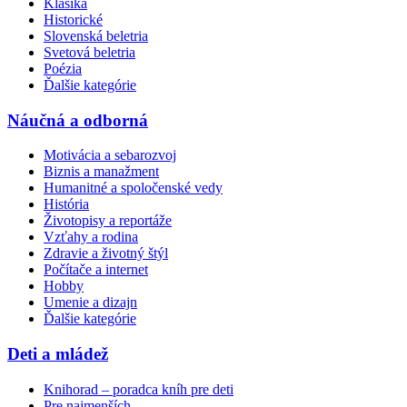
Klasika
Historické
Slovenská beletria
Svetová beletria
Poézia
Ďalšie kategórie
Náučná a odborná
Motivácia a sebarozvoj
Biznis a manažment
Humanitné a spoločenské vedy
História
Životopisy a reportáže
Vzťahy a rodina
Zdravie a životný štýl
Počítače a internet
Hobby
Umenie a dizajn
Ďalšie kategórie
Deti a mládež
Knihorad – poradca kníh pre deti
Pre najmenších