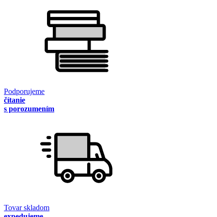
Podporujeme
čítanie
s porozumením
Tovar skladom
expedujeme