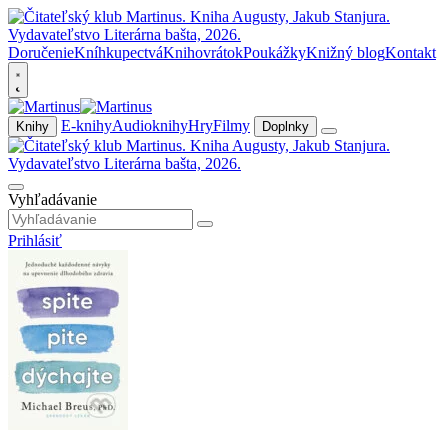
Doručenie
Kníhkupectvá
Knihovrátok
Poukážky
Knižný blog
Kontakt
E-knihy
Audioknihy
Hry
Filmy
Knihy
Doplnky
Vyhľadávanie
Prihlásiť