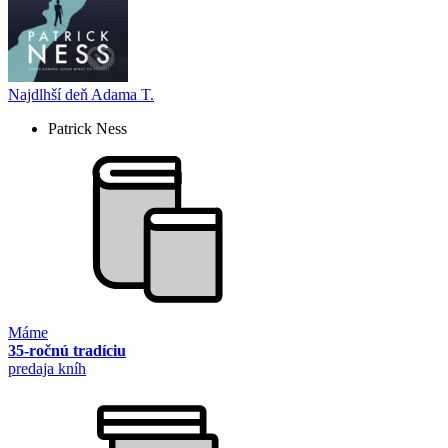
Najdlhší deň Adama T.
Patrick Ness
Máme
35-ročnú tradíciu
predaja kníh