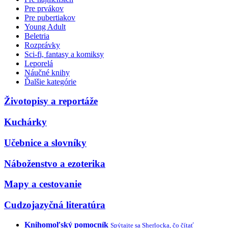
Pre prvákov
Pre pubertiakov
Young Adult
Beletria
Rozprávky
Sci-fi, fantasy a komiksy
Leporelá
Náučné knihy
Ďalšie kategórie
Životopisy a reportáže
Kuchárky
Učebnice a slovníky
Náboženstvo a ezoterika
Mapy a cestovanie
Cudzojazyčná literatúra
Knihomoľský pomocník
Spýtajte sa Sherlocka, čo čítať