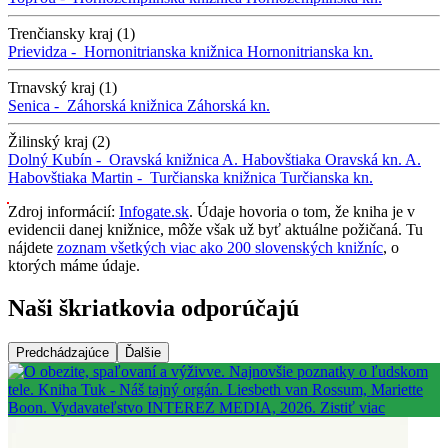
Trenčiansky kraj (1)
Prievidza -
Hornonitrianska knižnica
Hornonitrianska kn.
Trnavský kraj (1)
Senica -
Záhorská knižnica
Záhorská kn.
Žilinský kraj (2)
Dolný Kubín -
Oravská knižnica A. Habovštiaka
Oravská kn. A.
Habovštiaka
Martin -
Turčianska knižnica
Turčianska kn.
Zdroj informácií:
Infogate.sk
. Údaje hovoria o tom, že kniha je v
evidencii danej knižnice, môže však už byť aktuálne požičaná. Tu
nájdete
zoznam všetkých viac ako 200 slovenských knižníc
, o
ktorých máme údaje.
Naši škriatkovia odporúčajú
Predchádzajúce
Ďalšie