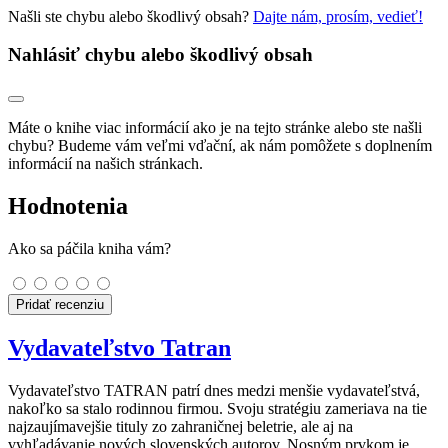
Našli ste chybu alebo škodlivý obsah?
Dajte nám, prosím, vedieť!
Nahlásiť chybu alebo škodlivý obsah
Máte o knihe viac informácií ako je na tejto stránke alebo ste našli
chybu? Budeme vám veľmi vďační, ak nám pomôžete s doplnením
informácií na našich stránkach.
Hodnotenia
Ako sa páčila kniha vám?
Pridať recenziu
Vydavateľstvo Tatran
Vydavateľstvo TATRAN patrí dnes medzi menšie vydavateľstvá,
nakoľko sa stalo rodinnou firmou. Svoju stratégiu zameriava na tie
najzaujímavejšie tituly zo zahraničnej beletrie, ale aj na
vyhľadávanie nových slovenských autorov. Nosným prvkom je