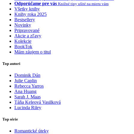
Odporúčame pre vás
Knižné tipy ušité na mieru vám
Všetky knihy
Knihy roka 2025
Bestsellery
Novinky
Pripravované
Akcie a zľavy
Kolekcie
BookTok
Mám záujem o titul
Top autori
Dominik Dán
Julie Caplin
Rebecca Yarros
Ana Huang
Sarah J. Maas
Táňa Keleová Vasilková
Lucinda Riley
Top série
Romantické úteky