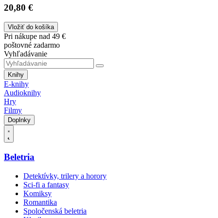
20,80 €
Vložiť do košíka
Pri nákupe nad 49 €
poštovné zadarmo
Vyhľadávanie
Knihy
E-knihy
Audioknihy
Hry
Filmy
Doplnky
Beletria
Detektívky, trilery a horory
Sci-fi a fantasy
Komiksy
Romantika
Spoločenská beletria