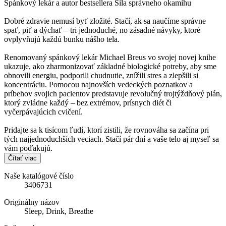
Spánkový lekár a autor bestsellera Sila správneho okamihu
Dobré zdravie nemusí byť zložité. Stačí, ak sa naučíme správne
spať, piť a dýchať – tri jednoduché, no zásadné návyky, ktoré
ovplyvňujú každú bunku nášho tela.
Renomovaný spánkový lekár Michael Breus vo svojej novej knihe
ukazuje, ako zharmonizovať základné biologické potreby, aby sme
obnovili energiu, podporili chudnutie, znížili stres a zlepšili si
koncentráciu. Pomocou najnovších vedeckých poznatkov a
príbehov svojich pacientov predstavuje revolučný trojtýždňový plán,
ktorý zvládne každý – bez extrémov, prísnych diét či
vyčerpávajúcich cvičení.
Pridajte sa k tisícom ľudí, ktorí zistili, že rovnováha sa začína pri
tých najjednoduchších veciach. Stačí pár dní a vaše telo aj myseľ sa
vám poďakujú.
Čítať viac
Naše katalógové číslo
3406731
Originálny názov
Sleep, Drink, Breathe