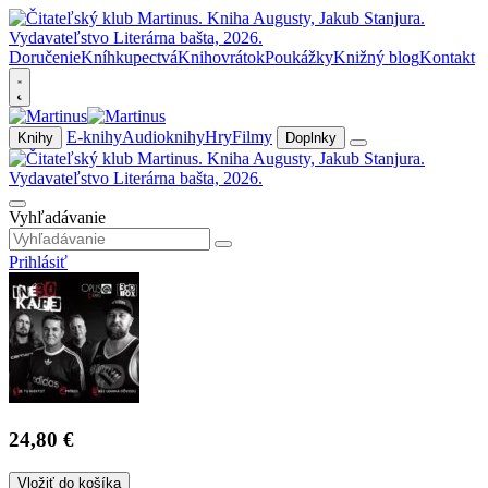
Doručenie
Kníhkupectvá
Knihovrátok
Poukážky
Knižný blog
Kontakt
E-knihy
Audioknihy
Hry
Filmy
Knihy
Doplnky
Vyhľadávanie
Prihlásiť
24,80 €
Vložiť do košíka