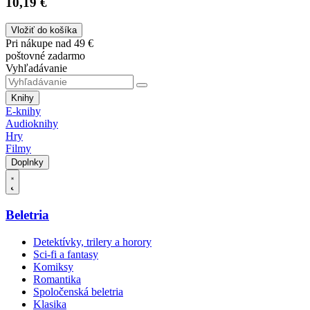
10,19 €
Vložiť do košíka
Pri nákupe nad 49 €
poštovné zadarmo
Vyhľadávanie
Knihy
E-knihy
Audioknihy
Hry
Filmy
Doplnky
Beletria
Detektívky, trilery a horory
Sci-fi a fantasy
Komiksy
Romantika
Spoločenská beletria
Klasika