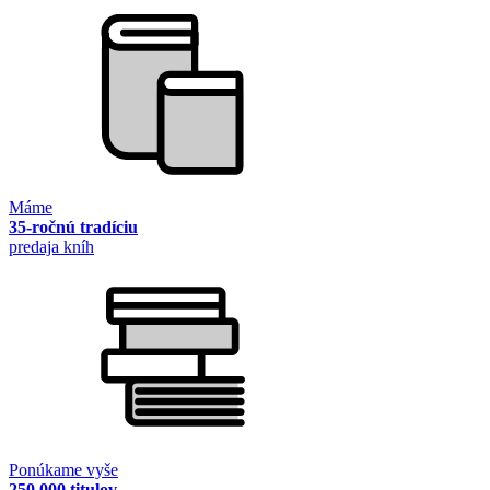
Máme
35-ročnú tradíciu
predaja kníh
Ponúkame vyše
250 000 titulov