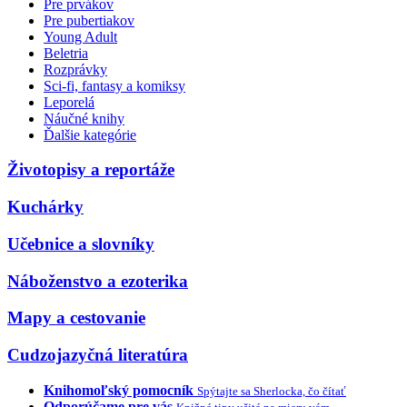
Pre prvákov
Pre pubertiakov
Young Adult
Beletria
Rozprávky
Sci-fi, fantasy a komiksy
Leporelá
Náučné knihy
Ďalšie kategórie
Životopisy a reportáže
Kuchárky
Učebnice a slovníky
Náboženstvo a ezoterika
Mapy a cestovanie
Cudzojazyčná literatúra
Knihomoľský pomocník
Spýtajte sa Sherlocka, čo čítať
Odporúčame pre vás