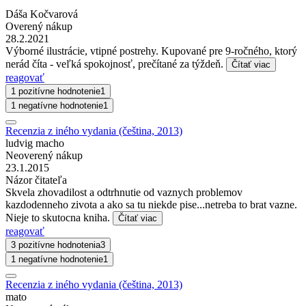
Dáša Kočvarová
Overený nákup
28.2.2021
Výborné ilustrácie, vtipné postrehy. Kupované pre 9-ročného, ktorý
nerád číta - veľká spokojnosť, prečítané za týždeň.
Čítať viac
reagovať
1 pozitívne hodnotenie
1
1 negatívne hodnotenie
1
Recenzia z iného vydania (čeština, 2013)
ludvig macho
Neoverený nákup
23.1.2015
Názor čitateľa
Skvela zhovadilost a odtrhnutie od vaznych problemov
kazdodenneho zivota a ako sa tu niekde pise...netreba to brat vazne.
Nieje to skutocna kniha.
Čítať viac
reagovať
3 pozitívne hodnotenia
3
1 negatívne hodnotenie
1
Recenzia z iného vydania (čeština, 2013)
mato