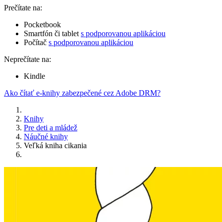
Prečítate na:
Pocketbook
Smartfón či tablet
s podporovanou aplikáciou
Počítač
s podporovanou aplikáciou
Neprečítate na:
Kindle
Ako čítať e-knihy zabezpečené cez Adobe DRM?
Knihy
Pre deti a mládež
Náučné knihy
Veľká kniha cikania