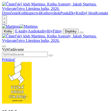
Doručenie
Kníhkupectvá
Knihovrátok
Poukážky
Knižný blog
Kontakt
E-knihy
Audioknihy
Hry
Filmy
Knihy
Doplnky
Vyhľadávanie
Prihlásiť