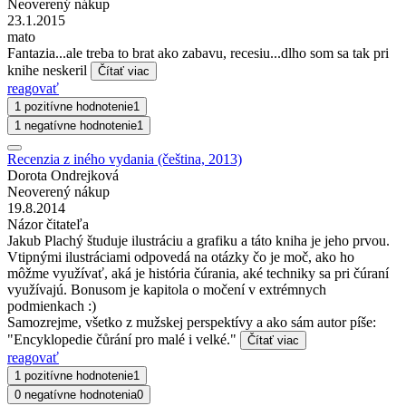
Neoverený nákup
23.1.2015
mato
Fantazia...ale treba to brat ako zabavu, recesiu...dlho som sa tak pri
knihe neskeril
Čítať viac
reagovať
1 pozitívne hodnotenie
1
1 negatívne hodnotenie
1
Recenzia z iného vydania (čeština, 2013)
Dorota Ondrejková
Neoverený nákup
19.8.2014
Názor čitateľa
Jakub Plachý študuje ilustráciu a grafiku a táto kniha je jeho prvou.
Vtipnými ilustráciami odpovedá na otázky čo je moč, ako ho
môžme využívať, aká je história čúrania, aké techniky sa pri čúraní
využívajú. Bonusom je kapitola o močení v extrémnych
podmienkach :)
Samozrejme, všetko z mužskej perspektívy a ako sám autor píše:
"Encyklopedie čůrání pro malé i velké."
Čítať viac
reagovať
1 pozitívne hodnotenie
1
0 negatívne hodnotenia
0