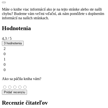
Máte o knihe viac informácií ako je na tejto stránke alebo ste našli
chybu? Budeme vám veľmi vďační, ak nám pomôžete s doplnením
informácií na našich stránkach.
Hodnotenia
4,3
/ 5
3 hodnotenia
2
0
1
0
0
Ako sa páčila kniha vám?
Pridať recenziu
Recenzie čitateľov