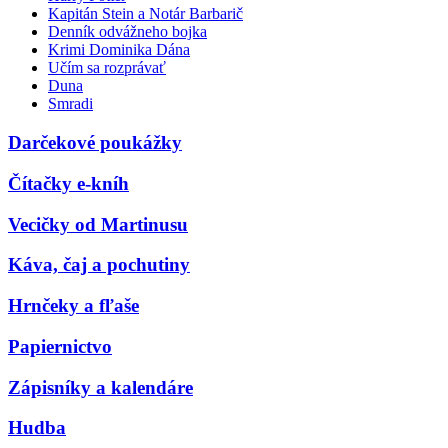
Kapitán Stein a Notár Barbarič
Denník odvážneho bojka
Krimi Dominika Dána
Učím sa rozprávať
Duna
Smradi
Darčekové poukážky
Čítačky e-kníh
Vecičky od Martinusu
Káva, čaj a pochutiny
Hrnčeky a fľaše
Papiernictvo
Zápisníky a kalendáre
Hudba