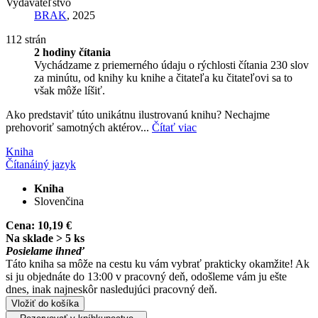
Vydavateľstvo
BRAK
, 2025
112 strán
2 hodiny čítania
Vychádzame z priemerného údaju o rýchlosti čítania 230 slov
za minútu, od knihy ku knihe a čitateľa ku čitateľovi sa to
však môže líšiť.
Ako predstaviť túto unikátnu ilustrovanú knihu? Nechajme
prehovoriť samotných aktérov...
Čítať viac
Kniha
Čítaná
iný jazyk
Kniha
Slovenčina
Cena:
10,19 €
Na sklade > 5 ks
Posielame ihneď
Táto kniha sa môže na cestu ku vám vybrať prakticky okamžite! Ak
si ju objednáte do 13:00 v pracovný deň, odošleme vám ju ešte
dnes, inak najneskôr nasledujúci pracovný deň.
Vložiť do košíka