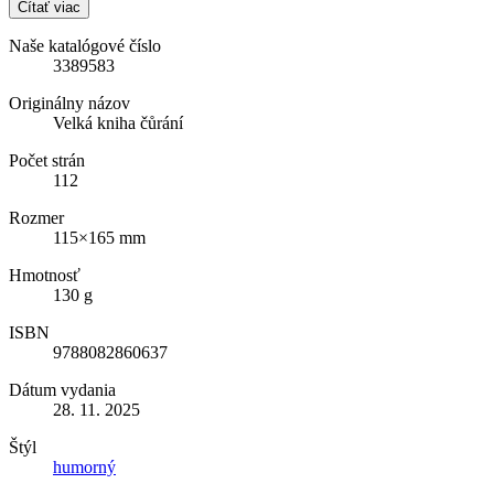
Čítať viac
Naše katalógové číslo
3389583
Originálny názov
Velká kniha čůrání
Počet strán
112
Rozmer
115×165 mm
Hmotnosť
130 g
ISBN
9788082860637
Dátum vydania
28. 11. 2025
Štýl
humorný