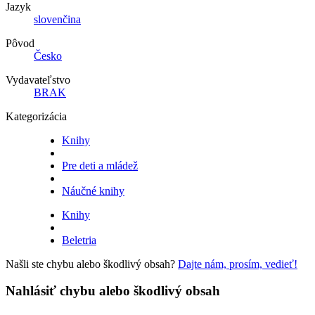
Jazyk
slovenčina
Pôvod
Česko
Vydavateľstvo
BRAK
Kategorizácia
Knihy
Pre deti a mládež
Náučné knihy
Knihy
Beletria
Našli ste chybu alebo škodlivý obsah?
Dajte nám, prosím, vedieť!
Nahlásiť chybu alebo škodlivý obsah