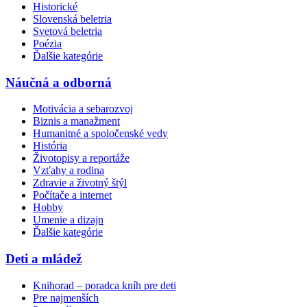
Historické
Slovenská beletria
Svetová beletria
Poézia
Ďalšie kategórie
Náučná a odborná
Motivácia a sebarozvoj
Biznis a manažment
Humanitné a spoločenské vedy
História
Životopisy a reportáže
Vzťahy a rodina
Zdravie a životný štýl
Počítače a internet
Hobby
Umenie a dizajn
Ďalšie kategórie
Deti a mládež
Knihorad – poradca kníh pre deti
Pre najmenších