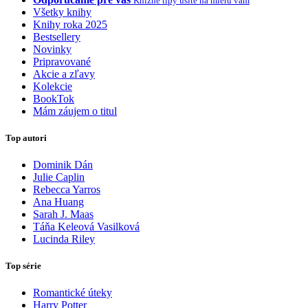
Knižné tipy ušité na mieru vám
Všetky knihy
Knihy roka 2025
Bestsellery
Novinky
Pripravované
Akcie a zľavy
Kolekcie
BookTok
Mám záujem o titul
Top autori
Dominik Dán
Julie Caplin
Rebecca Yarros
Ana Huang
Sarah J. Maas
Táňa Keleová Vasilková
Lucinda Riley
Top série
Romantické úteky
Harry Potter