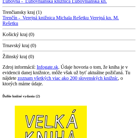
Ľubovňa -
Ľubovnianska knižnica
Ľubovnianska kn.
Trenčiansky kraj (1)
Trenčín -
Verejná knižnica Michala Rešetku
Verejná kn. M.
Rešetku
Košický kraj (0)
Trnavský kraj (0)
Žilinský kraj (0)
Zdroj informácií:
Infogate.sk
. Údaje hovoria o tom, že kniha je v
evidencii danej knižnice, môže však už byť aktuálne požičaná. Tu
nájdete
zoznam všetkých viac ako 200 slovenských knižníc
, o
ktorých máme údaje.
Ďalšie knižné vydania (2)