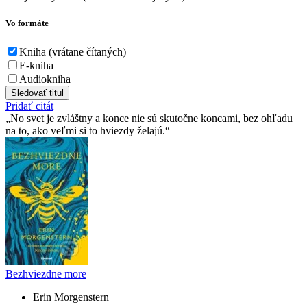
Vo formáte
Kniha (vrátane čítaných)
E-kniha
Audiokniha
Sledovať titul
Pridať citát
No svet je zvláštny a konce nie sú skutočne koncami, bez ohľadu
na to, ako veľmi si to hviezdy želajú.
Bezhviezdne more
Erin Morgenstern