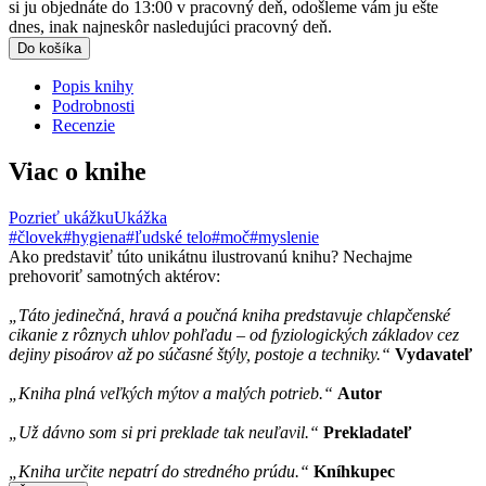
si ju objednáte do 13:00 v pracovný deň, odošleme vám ju ešte
dnes, inak najneskôr nasledujúci pracovný deň.
Do košíka
Popis knihy
Podrobnosti
Recenzie
Viac o knihe
Pozrieť ukážku
Ukážka
#človek
#hygiena
#ľudské telo
#moč
#myslenie
Ako predstaviť túto unikátnu ilustrovanú knihu? Nechajme
prehovoriť samotných aktérov:
„Táto jedinečná, hravá a poučná kniha predstavuje chlapčenské
cikanie z rôznych uhlov pohľadu – od fyziologických základov cez
dejiny pisoárov až po súčasné štýly, postoje a techniky.“
Vydavateľ
„Kniha plná veľkých mýtov a malých potrieb.“
Autor
„Už dávno som si pri preklade tak neuľavil.“
Prekladateľ
„Kniha určite nepatrí do stredného prúdu.“
Kníhkupec