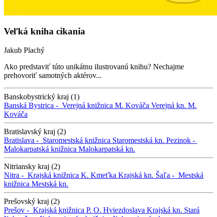
Veľká kniha cikania
Jakub Plachý
Ako predstaviť túto unikátnu ilustrovanú knihu? Nechajme
prehovoriť samotných aktérov...
Banskobystrický kraj (1)
Banská Bystrica -
Verejná knižnica M. Kováča
Verejná kn. M.
Kováča
Bratislavský kraj (2)
Bratislava -
Staromestská knižnica
Staromestská kn.
Pezinok -
Malokarpatská knižnica
Malokarpatská kn.
Nitriansky kraj (2)
Nitra -
Krajská knižnica K. Kmeťka
Krajská kn.
Šaľa -
Mestská
knižnica
Mestská kn.
Prešovský kraj (2)
Prešov -
Krajská knižnica P. O. Hviezdoslava
Krajská kn.
Stará