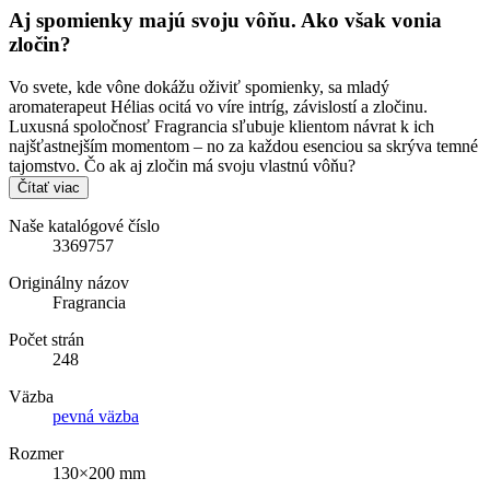
Aj spomienky majú svoju vôňu. Ako však vonia
zločin?
Vo svete, kde vône dokážu oživiť spomienky, sa mladý
aromaterapeut Hélias ocitá vo víre intríg, závislostí a zločinu.
Luxusná spoločnosť Fragrancia sľubuje klientom návrat k ich
najšťastnejším momentom – no za každou esenciou sa skrýva temné
tajomstvo. Čo ak aj zločin má svoju vlastnú vôňu?
Čítať viac
Naše katalógové číslo
3369757
Originálny názov
Fragrancia
Počet strán
248
Väzba
pevná väzba
Rozmer
130×200 mm