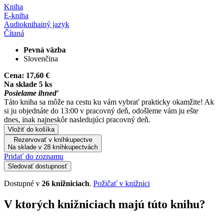
Kniha
E-kniha
Audiokniha
iný jazyk
Čítaná
Pevná väzba
Slovenčina
Cena:
17,60 €
Na sklade 5 ks
Posielame ihneď
Táto kniha sa môže na cestu ku vám vybrať prakticky okamžite! Ak
si ju objednáte do 13:00 v pracovný deň, odošleme vám ju ešte
dnes, inak najneskôr nasledujúci pracovný deň.
Vložiť do košíka
Rezervovať v kníhkupectve
Na sklade v 28 kníhkupectvách
Pridať do zoznamu
Sledovať dostupnosť
Dostupné v
26 knižniciach
.
Požičať v knižnici
V ktorých knižniciach majú túto knihu?