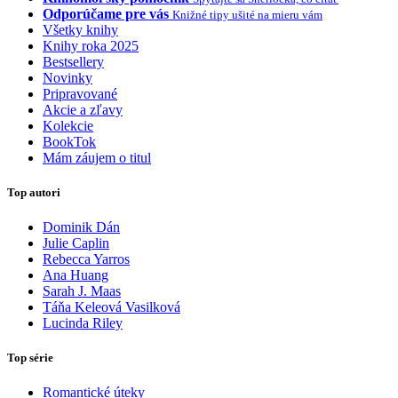
Odporúčame pre vás
Knižné tipy ušité na mieru vám
Všetky knihy
Knihy roka 2025
Bestsellery
Novinky
Pripravované
Akcie a zľavy
Kolekcie
BookTok
Mám záujem o titul
Top autori
Dominik Dán
Julie Caplin
Rebecca Yarros
Ana Huang
Sarah J. Maas
Táňa Keleová Vasilková
Lucinda Riley
Top série
Romantické úteky