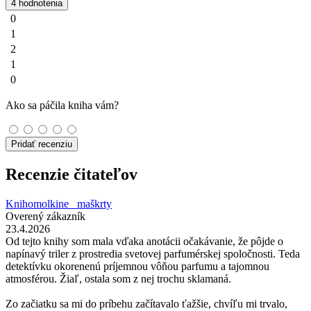
4 hodnotenia
0
1
2
1
0
Ako sa páčila kniha vám?
Pridať recenziu
Recenzie čitateľov
Knihomolkine_ maškrty
Overený zákazník
23.4.2026
Od tejto knihy som mala vďaka anotácii očakávanie, že pôjde o
napínavý triler z prostredia svetovej parfumérskej spoločnosti. Teda
detektívku okorenenú príjemnou vôňou parfumu a tajomnou
atmosférou. Žiaľ, ostala som z nej trochu sklamaná.
Zo začiatku sa mi do príbehu začítavalo ťažšie, chvíľu mi trvalo,