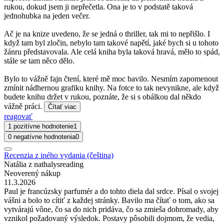
rukou, dokud jsem ji nepřečetla. Ona je to v podstatě taková
jednohubka na jeden večer.
Ač je na knize uvedeno, že se jedná o thriller, tak mi to nepřišlo. I
když tam byl zločin, nebylo tam takové napětí, jaké bych si u tohoto
žánru představovala. Ale celá kniha byla taková hravá, mělo to spád,
stále se tam něco dělo.
Bylo to vážně fajn čtení, které mě moc bavilo. Nesmím zapomenout
zmínit nádhernou grafiku knihy. Na fotce to tak nevynikne, ale když
budete knihu držet v rukou, poznáte, že si s obálkou dal někdo
vážně práci.
Čítať viac
reagovať
1 pozitívne hodnotenie
1
0 negatívne hodnotenia
0
Recenzia z iného vydania (čeština)
Natália z nathalysreading
Neoverený nákup
11.3.2026
Paul je francúzsky parfumér a do tohto diela dal srdce. Písal o svojej
vášni a bolo to cítiť z každej stránky. Bavilo ma čítať o tom, ako sa
vytvárajú vône, čo sa do nich pridáva, čo sa zmieša dohromady, aby
vznikol požadovaný výsledok. Postavy pôsobili dojmom, že vedia,