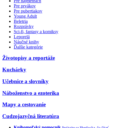
Pre najmenších
Pre prvákov
Pre pubertiakov
Young Adult
Beletria
Rozprávky
Sci-fi, fantasy a komiksy
Leporelá
Náučné knihy
Ďalšie kategórie
Životopisy a reportáže
Kuchárky
Učebnice a slovníky
Náboženstvo a ezoterika
Mapy a cestovanie
Cudzojazyčná literatúra
Knihomoľský pomocník
Spýtajte sa Sherlocka, čo čítať