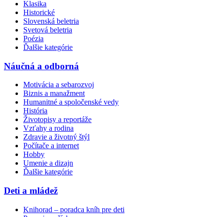
Klasika
Historické
Slovenská beletria
Svetová beletria
Poézia
Ďalšie kategórie
Náučná a odborná
Motivácia a sebarozvoj
Biznis a manažment
Humanitné a spoločenské vedy
História
Životopisy a reportáže
Vzťahy a rodina
Zdravie a životný štýl
Počítače a internet
Hobby
Umenie a dizajn
Ďalšie kategórie
Deti a mládež
Knihorad – poradca kníh pre deti