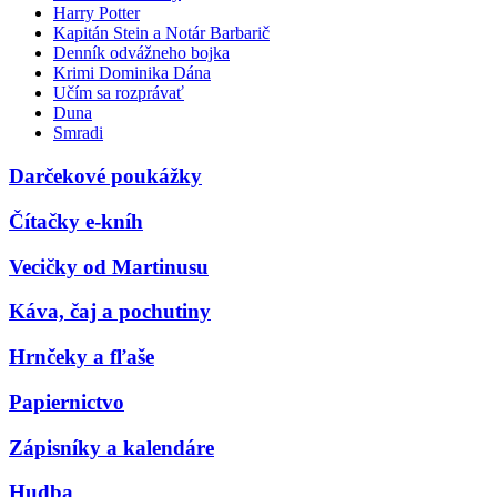
Harry Potter
Kapitán Stein a Notár Barbarič
Denník odvážneho bojka
Krimi Dominika Dána
Učím sa rozprávať
Duna
Smradi
Darčekové poukážky
Čítačky e-kníh
Vecičky od Martinusu
Káva, čaj a pochutiny
Hrnčeky a fľaše
Papiernictvo
Zápisníky a kalendáre
Hudba