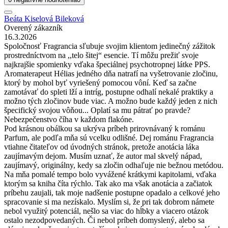
Beáta Kiselová Bileková
Overený zákazník
16.3.2026
Spoločnosť Fragrancia sľubuje svojim klientom jedinečný zážitok
prostredníctvom na ,,telo šitej“ esencie. Tí môžu prežiť svoje
najkrajšie spomienky vďaka špeciálnej psychotropnej látke PPS.
Aromaterapeut Hélias jedného dňa natrafí na vyšetrovanie zločinu,
ktorý by mohol byť vyriešený pomocou vôní. Keď sa začne
zamotávať do spleti lží a intríg, postupne odhalí nekalé praktiky a
možno tých zločinov bude viac. A možno bude každý jeden z nich
špecifický svojou vôňou... Oplatí sa mu pátrať po pravde?
Nebezpečenstvo číha v každom flakóne.
Pod krásnou obálkou sa ukrýva príbeh prirovnávaný k románu
Parfum, ale podľa mňa sú vcelku odlišné. Dej románu Fragrancia
vtiahne čitateľov od úvodných stránok, pretože anotácia láka
zaujímavým dejom. Musím uznať, že autor mal skvelý nápad,
zaujímavý, originálny, kedy sa zločin odhaľuje nie bežnou metódou.
Na mňa pomalé tempo bolo vyvážené krátkymi kapitolami, vďaka
ktorým sa kniha číta rýchlo. Tak ako ma však anotácia a začiatok
príbehu zaujali, tak moje nadšenie postupne opadalo a celkové jeho
spracovanie si ma nezískalo. Myslím si, že pri tak dobrom námete
nebol využitý potenciál, nešlo sa viac do hĺbky a viacero otázok
ostalo nezodpovedaných. Či nebol príbeh domyslený, alebo sa