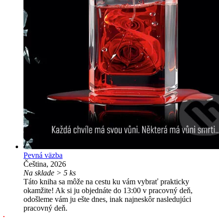
Pevná väzba
Čeština, 2026
Na sklade > 5 ks
Táto kniha sa môže na cestu ku vám vybrať prakticky
okamžite! Ak si ju objednáte do 13:00 v pracovný deň,
odošleme vám ju ešte dnes, inak najneskôr nasledujúci
pracovný deň.