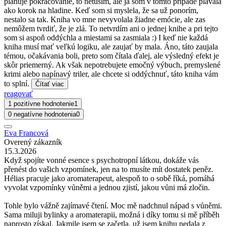
plánuje pokračovanie, to netuším, ale ja som v tomto prípade plávala
ako korok na hladine. Keď som si myslela, že sa už ponorím,
nestalo sa tak. Kniha vo mne nevyvolala žiadne emócie, ale zas
nemôžem tvrdiť, že je zlá. To netvrdím ani o jednej knihe a pri tejto
som si aspoň oddýchla a miestami sa zasmiala :) I keď nie každá
kniha musí mať veľkú logiku, ale zaujať by mala. Áno, táto zaujala
témou, očakávania boli, preto som čítala ďalej, ale výsledný efekt je
skôr priemerný. Ak však nepotrebujete emočný výbuch, premyslené
krimi alebo napínavý triler, ale chcete si oddýchnuť, táto kniha vám
to splní.
Čítať viac
reagovať
1 pozitívne hodnotenie
1
0 negatívne hodnotenia
0
Eva Francová
Overený zákazník
15.3.2026
Když spojíte vonné esence s psychotropní látkou, dokáže vás
přenést do vašich vzpomínek, jen na to musíte mít dostatek peněz.
Hélias pracuje jako aromaterapeut, alespoň to o sobě říká, pomáhá
vyvolat vzpomínky vůněmi a jednou zjistí, jakou vůni má zločin.
Tohle bylo vážně zajímavé čtení. Moc mě nadchnul nápad s vůněmi.
Sama miluji bylinky a aromaterapii, možná i díky tomu si mě příběh
naprosto získal. Jakmile jsem se začetla, už jsem knihu nedala z