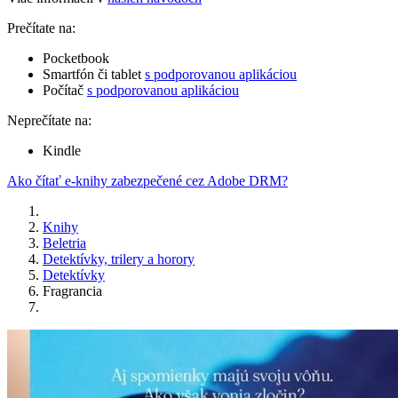
Prečítate na:
Pocketbook
Smartfón či tablet
s podporovanou aplikáciou
Počítač
s podporovanou aplikáciou
Neprečítate na:
Kindle
Ako čítať e-knihy zabezpečené cez Adobe DRM?
Knihy
Beletria
Detektívky, trilery a horory
Detektívky
Fragrancia