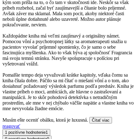
kým som prišla na to, o čo tam v skutočnosti ide. Neskôr sa však
príbeh rozbehol, začal byť zaujímavejší a čítanie bolo príjemné.
Avšak záver ma sklamal. Mala som pocit, akoby niektoré časti
neboli úplne dotiahnuté alebo uzavreté. Možno autor plánuje
pokračovanie, neviem.
Každopádne kniha má veľmi zaujímavý a originálny námet.
Pomocou vôní a psychotropnej látky sa aromaterapeuti snažia u
pacientov vyvolať príjemné spomienky, čo je samo o sebe
fascinujúca myšlienka. Ako to však býva aj spoločnosť Fragrancia
má svoju temnú stránku. Navyše spolupracuje s políciou pri
vyšetrovaní vrážd.
Pomalšie tempo deja vyvažovali krátke kapitoly, vďaka čomu sa
kniha čítala dobre. Páčilo sa mi čítať o miešaní vôní a o tom, ako
dosiahnuť požadovaný výsledok parfumu podľa predstáv. Kniha je
vlastne príbeh o moci, ambíciách, ale hlavne o zastrašovaní a
manipulácii. Je to skôr pohodová detektívka s netradičným
prostredím, ale mne v nej chýbalo väčšie napätie a vlastne kniha vo
mne nevyvolala žiadne emócie.
Musím ešte oceniť obálku, ktorá je luxusná.
Čítať viac
reagovať
1 pozitívne hodnotenie
1
0 negatívne hodnotenia
0