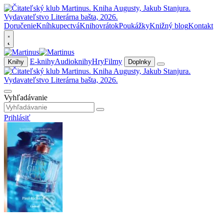
Doručenie
Kníhkupectvá
Knihovrátok
Poukážky
Knižný blog
Kontakt
E-knihy
Audioknihy
Hry
Filmy
Knihy
Doplnky
Vyhľadávanie
Prihlásiť