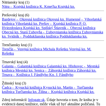
Nitriansky kraj (1)
Nitra -
Krajská knižnica K. Kmeťka
Krajská kn.
Prešovský kraj (6)
Bardejov -
Okresná knižnica
Okresná kn.
Humenné -
Vihorlatská
knižnica
Vihorlatská kn.
Prešov -
Krajská knižnica P. O.
Hviezdoslava
Krajská kn.
Spišský Štiavnik -
Obecná knižnica
Obecná kn.
Stará Ľubovňa -
Ľubovnianska knižnica
Ľubovnianska
kn.
Svidník -
Podduklianska knižnica
Podduklianska kn.
Trenčiansky kraj (1)
Trenčín -
Verejná knižnica Michala Rešetku
Verejná kn. M.
Rešetku
Trnavský kraj (4)
Galanta -
Galantská knižnica
Galantská kn.
Hlohovec -
Mestská
knižnica
Mestská kn.
Senica -
Záhorská knižnica
Záhorská kn.
Trnava -
Knižnica J. Fándlyho
Kn. J. Fándlyho
Žilinský kraj (3)
Čadca -
Kysucká knižnica
Kysucká kn.
Martin -
Turčianska
knižnica
Turčianska kn.
Žilina -
Krajská knižnica
Krajská kn.
Zdroj informácií:
Infogate.sk
. Údaje hovoria o tom, že kniha je v
evidencii danej knižnice, môže však už byť aktuálne požičaná. Tu