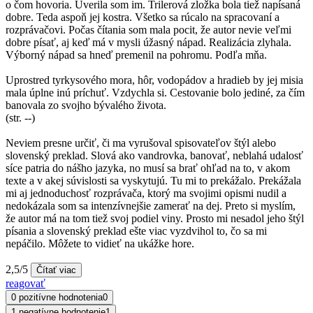
o čom hovoria. Uverila som im. Trilerová zložka bola tiež napísaná
dobre. Teda aspoň jej kostra. Všetko sa rúcalo na spracovaní a
rozprávačovi. Počas čítania som mala pocit, že autor nevie veľmi
dobre písať, aj keď má v mysli úžasný nápad. Realizácia zlyhala.
Výborný nápad sa hneď premenil na pohromu. Podľa mňa.
Uprostred tyrkysového mora, hôr, vodopádov a hradieb by jej misia
mala úplne inú príchuť. Vzdychla si. Cestovanie bolo jediné, za čím
banovala zo svojho bývalého života.
(str. --)
Neviem presne určiť, či ma vyrušoval spisovateľov štýl alebo
slovenský preklad. Slová ako vandrovka, banovať, neblahá udalosť
síce patria do nášho jazyka, no musí sa brať ohľad na to, v akom
texte a v akej súvislosti sa vyskytujú. Tu mi to prekážalo. Prekážala
mi aj jednoduchosť rozprávača, ktorý ma svojimi opismi nudil a
nedokázala som sa intenzívnejšie zamerať na dej. Preto si myslím,
že autor má na tom tiež svoj podiel viny. Prosto mi nesadol jeho štýl
písania a slovenský preklad ešte viac vyzdvihol to, čo sa mi
nepáčilo. Môžete to vidieť na ukážke hore.
2,5/5
Čítať viac
reagovať
0 pozitívne hodnotenia
0
1 negatívne hodnotenie
1