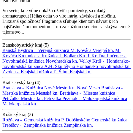
Paul Richardot
Vo svete, kde vône dokážu oživiť spomienky, sa mladý
aromaterapeut Hélias ocitá vo víre intríg, závislostí a zločinu.
Luxusná spoločnosť Fragrancia sľubuje klientom návrat k ich
najšťastnejším momentom – no za každou esenciou sa skrýva temné
tajomstvo...
Banskobystrický kraj (5)
Banská Bystrica -
Verejná knižnica M. Kováča
Verejná kn. M.
Kováča
Kremnica -
Knižnica J. Kollára
Kn. J. Kollára
Lučenec -
Novohradská knižnica
Novohradská kn.
Veľký Krtíš -
Hontiansko-
novohradská knižnica A.H. Škultétyho
Hontiansko-novohradská kn.
Zvolen -
Krajská knižnica Ľ. Štúra
Krajská kn.
Bratislavský kraj (4)
Bratislava -
Knižnica Nové Mesto
Kn. Nové Mesto
Bratislava -
Mestská knižnica
Mestská kn.
Bratislava -
Miestna knižnica
Petržalka
Miestna kn. Petržalka
Pezinok -
Malokarpatská knižnica
Malokarpatská kn.
Košický kraj (2)
Rožňava -
Gemerská knižnica P. Dobšinského
Gemerská knižnica
Trebišov -
Zemplínska knižnica
Zemplínska kn.