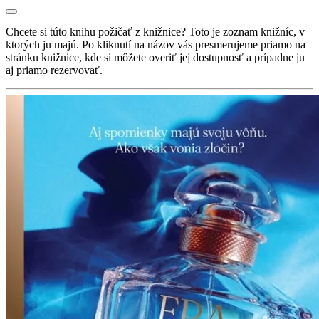
Chcete si túto knihu požičať z knižnice? Toto je zoznam knižníc, v
ktorých ju majú. Po kliknutí na názov vás presmerujeme priamo na
stránku knižnice, kde si môžete overiť jej dostupnosť a prípadne ju
aj priamo rezervovať.