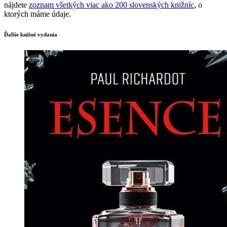
nájdete
zoznam všetkých viac ako 200 slovenských knižníc
, o
ktorých máme údaje.
Ďalšie knižné vydania