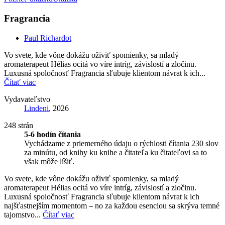
Fragrancia
Paul Richardot
Vo svete, kde vône dokážu oživiť spomienky, sa mladý
aromaterapeut Hélias ocitá vo víre intríg, závislostí a zločinu.
Luxusná spoločnosť Fragrancia sľubuje klientom návrat k ich...
Čítať viac
Vydavateľstvo
Lindeni
, 2026
248 strán
5-6 hodín čítania
Vychádzame z priemerného údaju o rýchlosti čítania 230 slov
za minútu, od knihy ku knihe a čitateľa ku čitateľovi sa to
však môže líšiť.
Vo svete, kde vône dokážu oživiť spomienky, sa mladý
aromaterapeut Hélias ocitá vo víre intríg, závislostí a zločinu.
Luxusná spoločnosť Fragrancia sľubuje klientom návrat k ich
najšťastnejším momentom – no za každou esenciou sa skrýva temné
tajomstvo...
Čítať viac