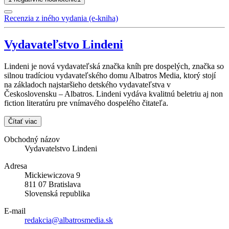
Recenzia z iného vydania (e-kniha)
Vydavateľstvo Lindeni
Lindeni je nová vydavateľská značka kníh pre dospelých, značka so
silnou tradíciou vydavateľského domu Albatros Media, ktorý stojí
na základoch najstaršieho detského vydavateľstva v
Československu – Albatros. Lindeni vydáva kvalitnú beletriu aj non
fiction literatúru pre vnímavého dospelého čitateľa.
Čítať viac
Obchodný názov
Vydavatelstvo Lindeni
Adresa
Mickiewiczova 9
811 07 Bratislava
Slovenská republika
E-mail
redakcia@albatrosmedia.sk