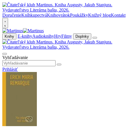
Doručenie
Kníhkupectvá
Knihovrátok
Poukážky
Knižný blog
Kontakt
E-knihy
Audioknihy
Hry
Filmy
Knihy
Doplnky
Vyhľadávanie
Prihlásiť