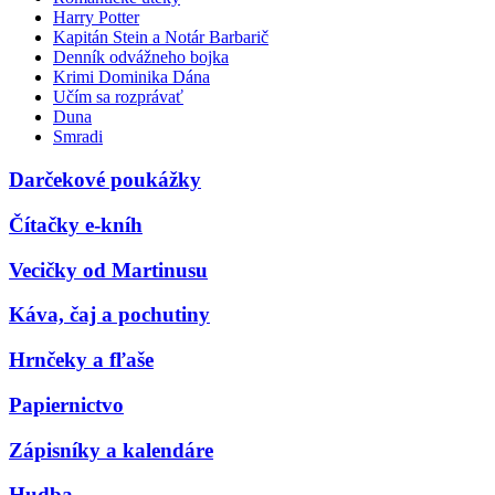
Harry Potter
Kapitán Stein a Notár Barbarič
Denník odvážneho bojka
Krimi Dominika Dána
Učím sa rozprávať
Duna
Smradi
Darčekové poukážky
Čítačky e-kníh
Vecičky od Martinusu
Káva, čaj a pochutiny
Hrnčeky a fľaše
Papiernictvo
Zápisníky a kalendáre
Hudba