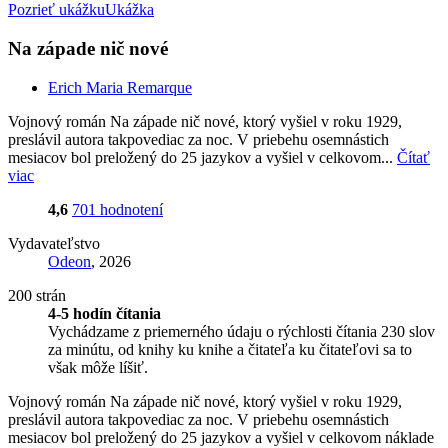
Pozrieť ukážku
Ukážka
Na západe nič nové
Erich Maria Remarque
Vojnový román Na západe nič nové, ktorý vyšiel v roku 1929,
preslávil autora takpovediac za noc. V priebehu osemnástich
mesiacov bol preložený do 25 jazykov a vyšiel v celkovom...
Čítať
viac
4,6
701 hodnotení
Vydavateľstvo
Odeon
, 2026
200 strán
4-5 hodín čítania
Vychádzame z priemerného údaju o rýchlosti čítania 230 slov
za minútu, od knihy ku knihe a čitateľa ku čitateľovi sa to
však môže líšiť.
Vojnový román Na západe nič nové, ktorý vyšiel v roku 1929,
preslávil autora takpovediac za noc. V priebehu osemnástich
mesiacov bol preložený do 25 jazykov a vyšiel v celkovom náklade