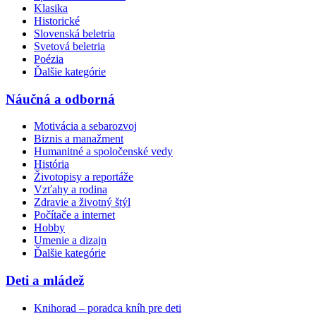
Klasika
Historické
Slovenská beletria
Svetová beletria
Poézia
Ďalšie kategórie
Náučná a odborná
Motivácia a sebarozvoj
Biznis a manažment
Humanitné a spoločenské vedy
História
Životopisy a reportáže
Vzťahy a rodina
Zdravie a životný štýl
Počítače a internet
Hobby
Umenie a dizajn
Ďalšie kategórie
Deti a mládež
Knihorad – poradca kníh pre deti