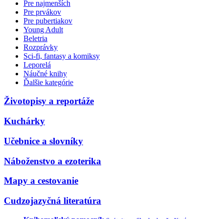
Pre najmenších
Pre prvákov
Pre pubertiakov
Young Adult
Beletria
Rozprávky
Sci-fi, fantasy a komiksy
Leporelá
Náučné knihy
Ďalšie kategórie
Životopisy a reportáže
Kuchárky
Učebnice a slovníky
Náboženstvo a ezoterika
Mapy a cestovanie
Cudzojazyčná literatúra