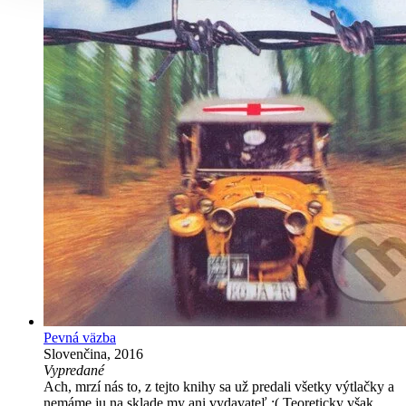
Pevná väzba
Slovenčina, 2016
Vypredané
Ach, mrzí nás to, z tejto knihy sa už predali všetky výtlačky a
nemáme ju na sklade my ani vydavateľ :( Teoreticky však