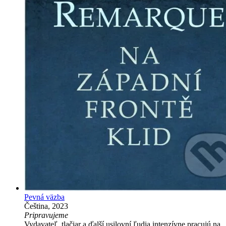
Pevná väzba
Čeština, 2023
Pripravujeme
Vydavateľ, tlačiar a ďalší usilovní ľudia intenzívne pracujú na