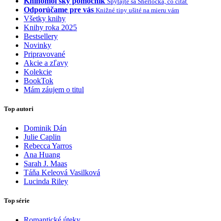
Knihomoľský pomocník
Spýtajte sa Sherlocka, čo čítať
Odporúčame pre vás
Knižné tipy ušité na mieru vám
Všetky knihy
Knihy roka 2025
Bestsellery
Novinky
Pripravované
Akcie a zľavy
Kolekcie
BookTok
Mám záujem o titul
Top autori
Dominik Dán
Julie Caplin
Rebecca Yarros
Ana Huang
Sarah J. Maas
Táňa Keleová Vasilková
Lucinda Riley
Top série
Romantické úteky