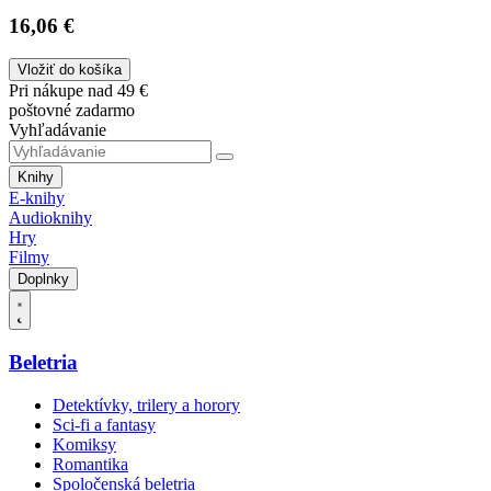
16,06 €
Vložiť do košíka
Pri nákupe nad 49 €
poštovné zadarmo
Vyhľadávanie
Knihy
E-knihy
Audioknihy
Hry
Filmy
Doplnky
Beletria
Detektívky, trilery a horory
Sci-fi a fantasy
Komiksy
Romantika
Spoločenská beletria