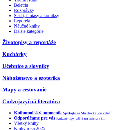
Beletria
Rozprávky
Sci-fi, fantasy a komiksy
Leporelá
Náučné knihy
Ďalšie kategórie
Životopisy a reportáže
Kuchárky
Učebnice a slovníky
Náboženstvo a ezoterika
Mapy a cestovanie
Cudzojazyčná literatúra
Knihomoľský pomocník
Spýtajte sa Sherlocka, čo čítať
Odporúčame pre vás
Knižné tipy ušité na mieru vám
Všetky knihy
Knihy roka 2025