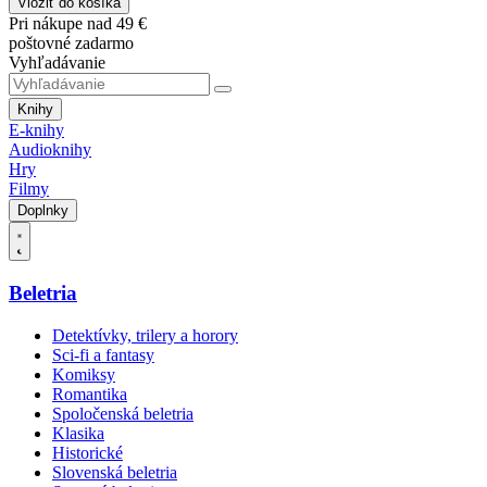
Vložiť do košíka
Pri nákupe nad 49 €
poštovné zadarmo
Vyhľadávanie
Knihy
E-knihy
Audioknihy
Hry
Filmy
Doplnky
Beletria
Detektívky, trilery a horory
Sci-fi a fantasy
Komiksy
Romantika
Spoločenská beletria
Klasika
Historické
Slovenská beletria