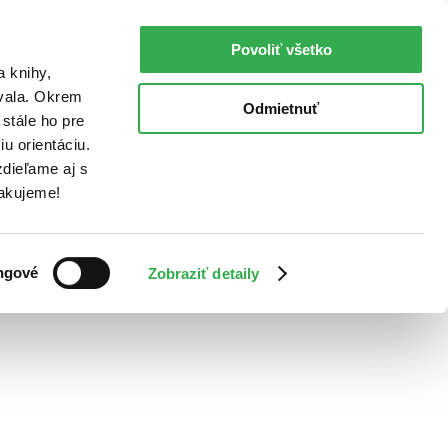
Povoliť všetko
a knihy,
ovala. Okrem
Odmietnuť
stále ho pre
u orientáciu.
dieľame aj s
Ďakujeme!
ngové
Zobraziť detaily