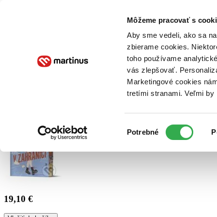
Doručenie
Kníhkupectvá
Knihovrátok
Poukážky
Knižný blog
Kontakt
Môžeme pracovať s cooki
Aby sme vedeli, ako sa na 
zbierame cookies. Niektor
E-knihy
Audioknihy
Hry
Filmy
Knihy
Doplnky
toho používame analytické
vás zlepšovať. Personaliz
Vyhľadávanie
Marketingové cookies nám 
tretími stranami. Veľmi b
Prihlásiť
Výber
Potrebné
P
súhlasu
19,10 €