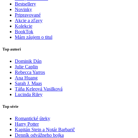
Bestsellery
Novinky
Pripravované
Akcie a zľavy
Kolekcie
BookTok
Mám záujem o titul
Top autori
Dominik Dán
Julie Caplin
Rebecca Yarros
Ana Huang
Sarah J. Maas
Táňa Keleová Vasilková
Lucinda Riley
Top série
Romantické úteky
Harry Potter
Kapitán Stein a Notár Barbarič
Denník odvážneho bojka