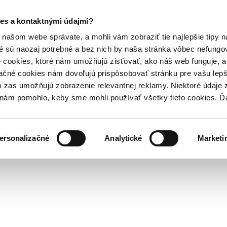
es a kontaktnými údajmi?
našom webe správate, a mohli vám zobraziť tie najlepšie tipy n
é sú naozaj potrebné a bez nich by naša stránka vôbec nefung
 cookies, ktoré nám umožňujú zisťovať, ako náš web funguje, a 
ačné cookies nám dovoľujú prispôsobovať stránku pre vašu lepši
zas umožňujú zobrazenie relevantnej reklamy. Niektoré údaje z
y nám pomohlo, keby sme mohli používať všetky tieto cookies. 
ersonalizačné
Analytické
Marketi