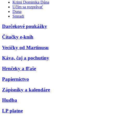
Krimi Dominika Dána
Učím sa rozprávať
Duna
Smradi
Darčekové poukážky
Čítačky e-kníh
Vecičky od Martinusu
Káva, čaj a pochutiny
Hrnčeky a fľaše
Papiernictvo
Zápisníky a kalendáre
Hudba
LP platne