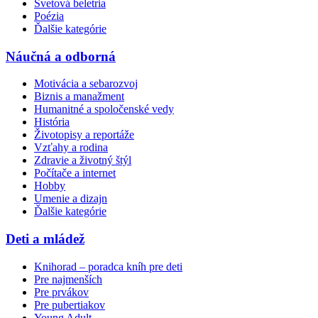
Svetová beletria
Poézia
Ďalšie kategórie
Náučná a odborná
Motivácia a sebarozvoj
Biznis a manažment
Humanitné a spoločenské vedy
História
Životopisy a reportáže
Vzťahy a rodina
Zdravie a životný štýl
Počítače a internet
Hobby
Umenie a dizajn
Ďalšie kategórie
Deti a mládež
Knihorad – poradca kníh pre deti
Pre najmenších
Pre prvákov
Pre pubertiakov
Young Adult