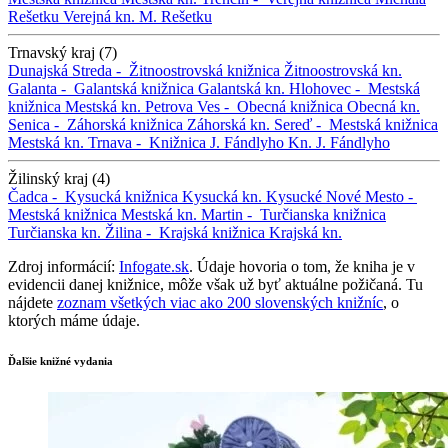
Rešetku
Verejná kn. M. Rešetku
Trnavský kraj (7)
Dunajská Streda -
Žitnoostrovská knižnica
Žitnoostrovská kn.
Galanta -
Galantská knižnica
Galantská kn.
Hlohovec -
Mestská
knižnica
Mestská kn.
Petrova Ves -
Obecná knižnica
Obecná kn.
Senica -
Záhorská knižnica
Záhorská kn.
Sereď -
Mestská knižnica
Mestská kn.
Trnava -
Knižnica J. Fándlyho
Kn. J. Fándlyho
Žilinský kraj (4)
Čadca -
Kysucká knižnica
Kysucká kn.
Kysucké Nové Mesto -
Mestská knižnica
Mestská kn.
Martin -
Turčianska knižnica
Turčianska kn.
Žilina -
Krajská knižnica
Krajská kn.
Zdroj informácií:
Infogate.sk
. Údaje hovoria o tom, že kniha je v
evidencii danej knižnice, môže však už byť aktuálne požičaná. Tu
nájdete
zoznam všetkých viac ako 200 slovenských knižníc
, o
ktorých máme údaje.
Ďalšie knižné vydania