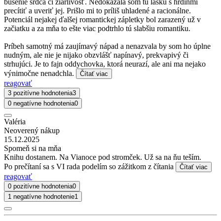
búšenie srdca či žiarlivosť. Nedokázala som tú lásku s hrdinmi
precítiť a uveriť jej. Prišlo mi to príliš uhladené a racionálne.
Potenciál nejakej ďalšej romantickej zápletky bol zarazený už v
začiatku a za mňa to ešte viac podtrhlo tú slabšiu romantiku.
Príbeh samotný má zaujímavý nápad a nenazvala by som ho úplne
nudným, ale nie je nijako obzvlášť napínavý, prekvapivý či
strhujúci. Je to fajn oddychovka, ktorá neurazí, ale ani ma nejako
výnimočne nenadchla.
Čítať viac
reagovať
3 pozitívne hodnotenia
3
0 negatívne hodnotenia
0
Valéria
Neoverený nákup
15.12.2025
Spomeň si na mňa
Knihu dostanem. Na Vianoce pod stromček. Už sa na ňu teším.
Po prečítaní sa s VI rada podelím so zážitkom z čítania
Čítať viac
reagovať
0 pozitívne hodnotenia
0
1 negatívne hodnotenie
1