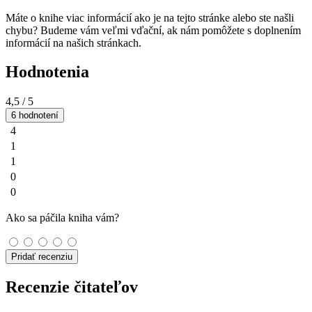
Máte o knihe viac informácií ako je na tejto stránke alebo ste našli
chybu? Budeme vám veľmi vďační, ak nám pomôžete s doplnením
informácií na našich stránkach.
Hodnotenia
4,5
/ 5
6 hodnotení
4
1
1
0
0
Ako sa páčila kniha vám?
Pridať recenziu
Recenzie čitateľov