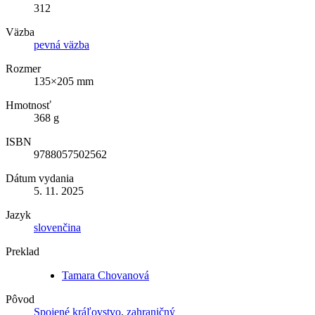
312
Väzba
pevná väzba
Rozmer
135×205 mm
Hmotnosť
368 g
ISBN
9788057502562
Dátum vydania
5. 11. 2025
Jazyk
slovenčina
Preklad
Tamara Chovanová
Pôvod
Spojené kráľovstvo
,
zahraničný