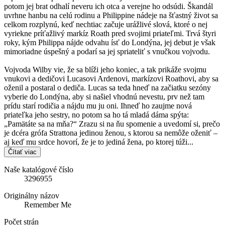
potom jej brat odhalí neveru ich otca a verejne ho odsúdi. Škandál
uvrhne hanbu na celú rodinu a Philippine nádeje na šťastný život sa
celkom rozplynú, keď nechtiac začuje urážlivé slová, ktoré o nej
vyriekne príťažlivý markíz Roath pred svojimi priateľmi. Trvá štyri
roky, kým Philippa nájde odvahu ísť do Londýna, jej debut je však
mimoriadne úspešný a podarí sa jej spriateliť s vnučkou vojvodu.
Vojvoda Wilby vie, že sa blíži jeho koniec, a tak prikáže svojmu
vnukovi a dedičovi Lucasovi Ardenovi, markízovi Roathovi, aby sa
oženil a postaral o dediča. Lucas sa teda hneď na začiatku sezóny
vyberie do Londýna, aby si našiel vhodnú nevestu, prv než tam
prídu starí rodičia a nájdu mu ju oni. Ihneď ho zaujme nová
priateľka jeho sestry, no potom sa ho tá mladá dáma spýta:
„Pamätáte sa na mňa?“ Zrazu si na ňu spomenie a uvedomí si, prečo
je dcéra grófa Strattona jedinou ženou, s ktorou sa nemôže oženiť –
aj keď mu srdce hovorí, že je to jediná žena, po ktorej túži...
Čítať viac
Naše katalógové číslo
3296955
Originálny názov
Remember Me
Počet strán