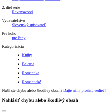
2. diel série
Ravenswood
Vydavateľstvo
Slovenský spisovateľ
Pre koho
pre ženy
Kategorizácia
Knihy
Beletria
Romantika
Romantické
Našli ste chybu alebo škodlivý obsah?
Dajte nám, prosím, vedieť!
Nahlásiť chybu alebo škodlivý obsah