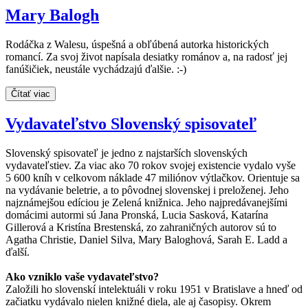
Mary Balogh
Rodáčka z Walesu, úspešná a obľúbená autorka historických
romancí. Za svoj život napísala desiatky románov a, na radosť jej
fanúšičiek, neustále vychádzajú ďalšie. :-)
Čítať viac
Vydavateľstvo Slovenský spisovateľ
Slovenský spisovateľ je jedno z najstarších slovenských
vydavateľstiev. Za viac ako 70 rokov svojej existencie vydalo vyše
5 600 kníh v celkovom náklade 47 miliónov výtlačkov. Orientuje sa
na vydávanie beletrie, a to pôvodnej slovenskej i preloženej. Jeho
najznámejšou edíciou je Zelená knižnica. Jeho najpredávanejšími
domácimi autormi sú Jana Pronská, Lucia Sasková, Katarína
Gillerová a Kristína Brestenská, zo zahraničných autorov sú to
Agatha Christie, Daniel Silva, Mary Baloghová, Sarah E. Ladd a
ďalší.
Ako vzniklo vaše vydavateľstvo?
Založili ho slovenskí intelektuáli v roku 1951 v Bratislave a hneď od
začiatku vydávalo nielen knižné diela, ale aj časopisy. Okrem