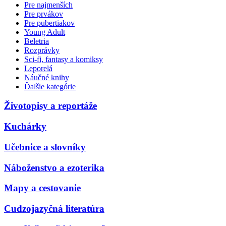
Pre najmenších
Pre prvákov
Pre pubertiakov
Young Adult
Beletria
Rozprávky
Sci-fi, fantasy a komiksy
Leporelá
Náučné knihy
Ďalšie kategórie
Životopisy a reportáže
Kuchárky
Učebnice a slovníky
Náboženstvo a ezoterika
Mapy a cestovanie
Cudzojazyčná literatúra