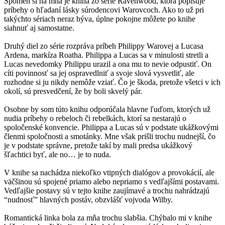
Spomeň si na mňa je kniha zo série Ravenwood, ktorá popisuje
príbehy o hľadaní lásky súrodencovi Warovcoch. Ako to už pri
takýchto sériach neraz býva, úplne pokojne môžete po knihe
siahnuť aj samostatne.
Druhý diel zo série rozpráva príbeh Philippy Warovej a Lucasa
Ardena, markíza Roatha. Philippa a Lucas sa v minulosti stretli a
Lucas nevedomky Philippu urazil a ona mu to nevie odpustiť. On
cíti povinnosť sa jej ospravedlniť a svoje slová vysvetliť, ale
rozhodne si ju nikdy nemôže vziať. Čo je škoda, pretože všetci v ich
okolí, sú presvedčení, že by boli skvelý pár.
Osobne by som túto knihu odporúčala hlavne ľuďom, ktorých už
nudia príbehy o rebeloch či rebelkách, ktorí sa nestarajú o
spoločenské konvencie. Philippa a Lucas sú v podstate ukážkovými
členmi spoločnosti a smotánky. Mne však prišli trochu nudnejší, čo
je v podstate správne, pretože takí by mali predsa ukážkový
šľachtici byť, ale no… je to nuda.
V knihe sa nachádza niekoľko vtipných dialógov a provokácií, ale
väčšinou sú spojené priamo alebo nepriamo s vedľajšími postavami.
Vedľajšie postavy sú v tejto knihe zaujímavé a trochu nahrádzajú
“nudnosť” hlavných postáv, obzvlášť vojvoda Wilby.
Romantická linka bola za mňa trochu slabšia. Chýbalo mi v knihe