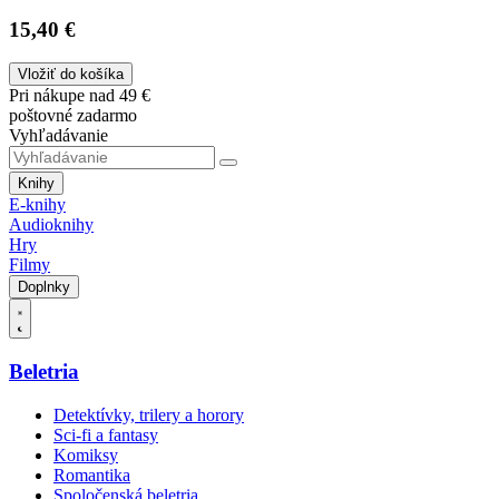
15,40 €
Vložiť do košíka
Pri nákupe nad 49 €
poštovné zadarmo
Vyhľadávanie
Knihy
E-knihy
Audioknihy
Hry
Filmy
Doplnky
Beletria
Detektívky, trilery a horory
Sci-fi a fantasy
Komiksy
Romantika
Spoločenská beletria