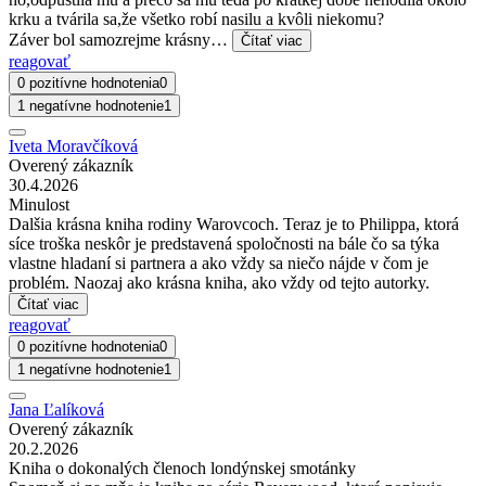
krku a tvárila sa,že všetko robí nasilu a kvôli niekomu?
Záver bol samozrejme krásny…
Čítať viac
reagovať
0 pozitívne hodnotenia
0
1 negatívne hodnotenie
1
Iveta Moravčíková
Overený zákazník
30.4.2026
Minulost
Dalšia krásna kniha rodiny Warovcoch. Teraz je to Philippa, ktorá
síce troška neskôr je predstavená spoločnosti na bále čo sa týka
vlastne hladaní si partnera a ako vždy sa niečo nájde v čom je
problém. Naozaj ako krásna kniha, ako vždy od tejto autorky.
Čítať viac
reagovať
0 pozitívne hodnotenia
0
1 negatívne hodnotenie
1
Jana Ľalíková
Overený zákazník
20.2.2026
Kniha o dokonalých členoch londýnskej smotánky