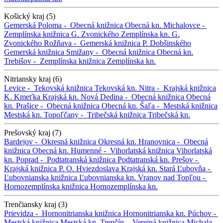
Košický kraj (5)
Gemerská Poloma -
Obecná knižnica
Obecná kn.
Michalovce -
Zemplínska knižnica G. Zvonického
Zemplínska kn. G.
Zvonického
Rožňava -
Gemerská knižnica P. Dobšinského
Gemerská knižnica
Smižany -
Obecná knižnica
Obecná kn.
Trebišov -
Zemplínska knižnica
Zemplínska kn.
Nitriansky kraj (6)
Levice -
Tekovská knižnica
Tekovská kn.
Nitra -
Krajská knižnica
K. Kmeťka
Krajská kn.
Nová Dedina -
Obecná knižnica
Obecná
kn.
Prašice -
Obecná knižnica
Obecná kn.
Šaľa -
Mestská knižnica
Mestská kn.
Topoľčany -
Tribečská knižnica
Tribečská kn.
Prešovský kraj (7)
Bardejov -
Okresná knižnica
Okresná kn.
Hranovnica -
Obecná
knižnica
Obecná kn.
Humenné -
Vihorlatská knižnica
Vihorlatská
kn.
Poprad -
Podtatranská knižnica
Podtatranská kn.
Prešov -
Krajská knižnica P. O. Hviezdoslava
Krajská kn.
Stará Ľubovňa -
Ľubovnianska knižnica
Ľubovnianska kn.
Vranov nad Topľou -
Hornozemplínska knižnica
Hornozemplínska kn.
Trenčiansky kraj (3)
Prievidza -
Hornonitrianska knižnica
Hornonitrianska kn.
Púchov -
Mestská knižnica
Mestská kn.
Trenčín -
Verejná knižnica Michala