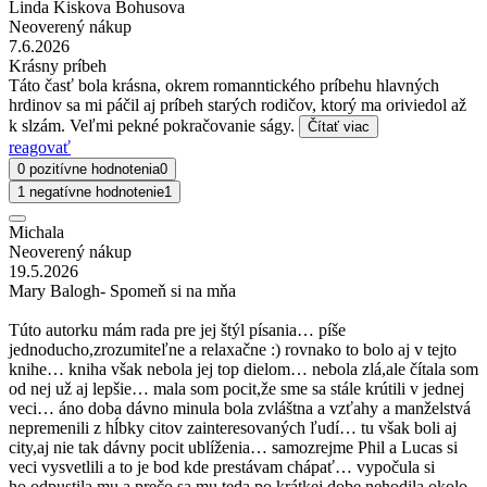
Linda Kiskova Bohusova
Neoverený nákup
7.6.2026
Krásny príbeh
Táto časť bola krásna, okrem romanntického príbehu hlavných
hrdinov sa mi páčil aj príbeh starých rodičov, ktorý ma oriviedol až
k slzám. Veľmi pekné pokračovanie ságy.
Čítať viac
reagovať
0 pozitívne hodnotenia
0
1 negatívne hodnotenie
1
Michala
Neoverený nákup
19.5.2026
Mary Balogh- Spomeň si na mňa
Túto autorku mám rada pre jej štýl písania… píše
jednoducho,zrozumiteľne a relaxačne :) rovnako to bolo aj v tejto
knihe… kniha však nebola jej top dielom… nebola zlá,ale čítala som
od nej už aj lepšie… mala som pocit,že sme sa stále krútili v jednej
veci… áno doba dávno minula bola zvláštna a vzťahy a manželstvá
nepremenili z hĺbky citov zainteresovaných ľudí… tu však boli aj
city,aj nie tak dávny pocit ublíženia… samozrejme Phil a Lucas si
veci vysvetlili a to je bod kde prestávam chápať… vypočula si
ho,odpustila mu a prečo sa mu teda po krátkej dobe nehodila okolo