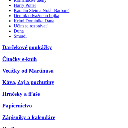
Romantické úteky
Harry Potter
Kapitán Stein a Notár Barbarič
Denník odvážneho bojka
Krimi Dominika Dána
Učím sa rozprávať
Duna
Smradi
Darčekové poukážky
Čítačky e-kníh
Vecičky od Martinusu
Káva, čaj a pochutiny
Hrnčeky a fľaše
Papiernictvo
Zápisníky a kalendáre