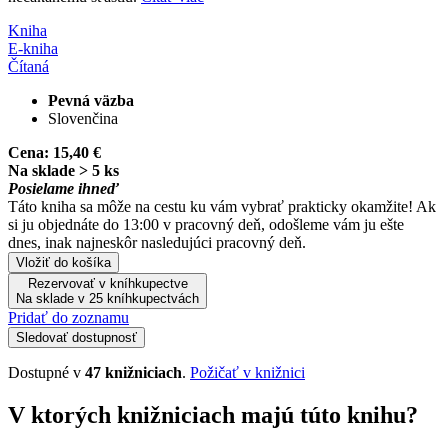
Kniha
E-kniha
Čítaná
Pevná väzba
Slovenčina
Cena:
15,40 €
Na sklade > 5 ks
Posielame ihneď
Táto kniha sa môže na cestu ku vám vybrať prakticky okamžite! Ak
si ju objednáte do 13:00 v pracovný deň, odošleme vám ju ešte
dnes, inak najneskôr nasledujúci pracovný deň.
Vložiť do košíka
Rezervovať v kníhkupectve
Na sklade v 25 kníhkupectvách
Pridať do zoznamu
Sledovať dostupnosť
Dostupné v
47 knižniciach
.
Požičať v knižnici
V ktorých knižniciach majú túto knihu?