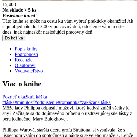
15,40 €
Na sklade > 5 ks
Posielame ihneď
Táto kniha sa môže na cestu ku vám vybrať prakticky okamžite! Ak
si ju objednáte do 13:00 v pracovný deň, odošleme vám ju ešte
dnes, inak najneskôr nasledujúci pracovný deň.
Do košíka
Popis knihy
Podrobnosti
Recenzie
O autorovi
Vydavateľstvo
Viac o knihe
Pozrieť ukážku
Ukážka
#láska
#minulosť
#odpustenie
#romantika
#zakázaná láska
Môže lady Philippa odpustiť mužovi, ktorý kedysi zničil všetky jej
sny? Začítajte sa do dojímavého príbehu o uzdravujúcej sile lásky z
pera jedinečnej Mary Baloghovej.
Philippa Warová, staršia dcéra grófa Strattona, si vysnívala, že s
úspechom vstúpi do spoločnosti a nájde si skvelého manžela. Lenže