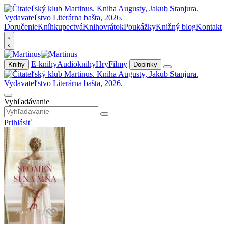
Doručenie
Kníhkupectvá
Knihovrátok
Poukážky
Knižný blog
Kontakt
E-knihy
Audioknihy
Hry
Filmy
Knihy
Doplnky
Vyhľadávanie
Prihlásiť