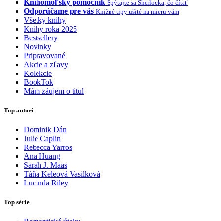
Knihomoľský pomocník
Spýtajte sa Sherlocka, čo čítať
Odporúčame pre vás
Knižné tipy ušité na mieru vám
Všetky knihy
Knihy roka 2025
Bestsellery
Novinky
Pripravované
Akcie a zľavy
Kolekcie
BookTok
Mám záujem o titul
Top autori
Dominik Dán
Julie Caplin
Rebecca Yarros
Ana Huang
Sarah J. Maas
Táňa Keleová Vasilková
Lucinda Riley
Top série