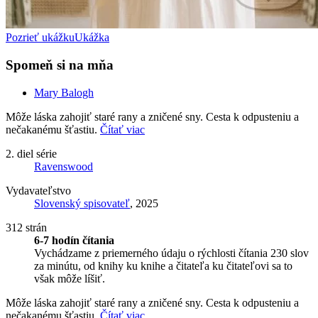
Pozrieť ukážku
Ukážka
Spomeň si na mňa
Mary Balogh
Môže láska zahojiť staré rany a zničené sny. Cesta k odpusteniu a
nečakanému šťastiu.
Čítať viac
2. diel série
Ravenswood
Vydavateľstvo
Slovenský spisovateľ
, 2025
312 strán
6-7 hodín čítania
Vychádzame z priemerného údaju o rýchlosti čítania 230 slov
za minútu, od knihy ku knihe a čitateľa ku čitateľovi sa to
však môže líšiť.
Môže láska zahojiť staré rany a zničené sny. Cesta k odpusteniu a
nečakanému šťastiu.
Čítať viac