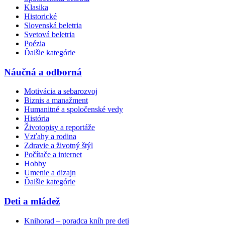
Klasika
Historické
Slovenská beletria
Svetová beletria
Poézia
Ďalšie kategórie
Náučná a odborná
Motivácia a sebarozvoj
Biznis a manažment
Humanitné a spoločenské vedy
História
Životopisy a reportáže
Vzťahy a rodina
Zdravie a životný štýl
Počítače a internet
Hobby
Umenie a dizajn
Ďalšie kategórie
Deti a mládež
Knihorad – poradca kníh pre deti