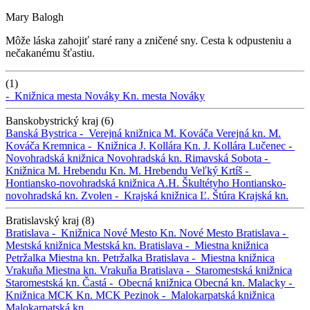
Mary Balogh
Môže láska zahojiť staré rany a zničené sny. Cesta k odpusteniu a
nečakanému šťastiu.
(1)
-
Knižnica mesta Nováky
Kn. mesta Nováky
Banskobystrický kraj (6)
Banská Bystrica -
Verejná knižnica M. Kováča
Verejná kn. M.
Kováča
Kremnica -
Knižnica J. Kollára
Kn. J. Kollára
Lučenec -
Novohradská knižnica
Novohradská kn.
Rimavská Sobota -
Knižnica M. Hrebendu
Kn. M. Hrebendu
Veľký Krtíš -
Hontiansko-novohradská knižnica A.H. Škultétyho
Hontiansko-
novohradská kn.
Zvolen -
Krajská knižnica Ľ. Štúra
Krajská kn.
Bratislavský kraj (8)
Bratislava -
Knižnica Nové Mesto
Kn. Nové Mesto
Bratislava -
Mestská knižnica
Mestská kn.
Bratislava -
Miestna knižnica
Petržalka
Miestna kn. Petržalka
Bratislava -
Miestna knižnica
Vrakuňa
Miestna kn. Vrakuňa
Bratislava -
Staromestská knižnica
Staromestská kn.
Častá -
Obecná knižnica
Obecná kn.
Malacky -
Knižnica MCK
Kn. MCK
Pezinok -
Malokarpatská knižnica
Malokarpatská kn.