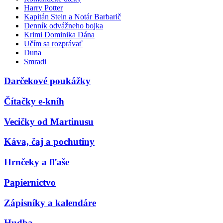
Harry Potter
Kapitán Stein a Notár Barbarič
Denník odvážneho bojka
Krimi Dominika Dána
Učím sa rozprávať
Duna
Smradi
Darčekové poukážky
Čítačky e-kníh
Vecičky od Martinusu
Káva, čaj a pochutiny
Hrnčeky a fľaše
Papiernictvo
Zápisníky a kalendáre
Hudba