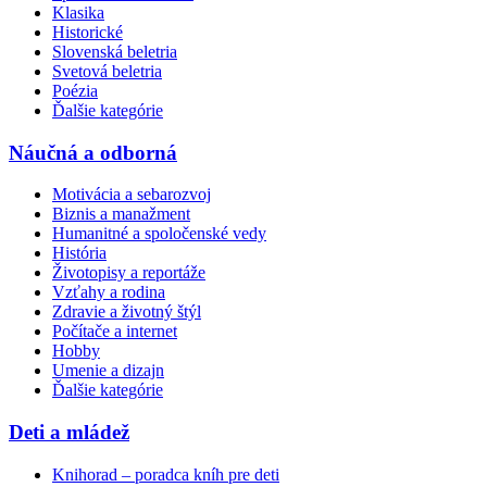
Klasika
Historické
Slovenská beletria
Svetová beletria
Poézia
Ďalšie kategórie
Náučná a odborná
Motivácia a sebarozvoj
Biznis a manažment
Humanitné a spoločenské vedy
História
Životopisy a reportáže
Vzťahy a rodina
Zdravie a životný štýl
Počítače a internet
Hobby
Umenie a dizajn
Ďalšie kategórie
Deti a mládež
Knihorad – poradca kníh pre deti