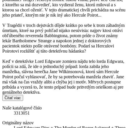
z ktorého sa má dozvedieť, kto vydieral ženu, ktorú miloval a s
ktorou sa chcel oženiť. V tejto dramatickej chvíli prichádza na scénu
jeho priateľ, ktorým nie je nik iný ako Hercule Poirot...
V Tragédii v troch dejstvách dôjde krátko po sebe k trom záhadným
úmrtiam, ktoré na prvý pohľad nijako nesúvisia: najprv ktosi otrávi
obľúbeného reverenda Babbingtona, potom príde o život známy
lekár Bartholomew Strange a napokon jednej z doktorových
pacientok niekto pošle otrávené bonbóny. Podarí sa Herculovi
Poirotovi rozlúštiť aj túto detektívnu hádanku?
Keď v detektívke Lord Edgware zomiera nájdu telo lorda Edgwara,
polícii sa zdá, že ide o jednoduchý prípad: lorda zabila jeho
manželka, slávna herečka Jane Wilkinsonová, ktorú sám Hercule
Poirot počul vyhlasovať, že by sa potrebovala manžela zbaviť. Jane
má však na čas vraždy alibi a chýba jej i motív. Mŕtvych postupne
pribúda a vyzerá to, že tento prípad bude pritvrdým orieškom aj pre
geniálneho detektíva.
Čítať viac
Naše katalógové číslo
3313051
Originálny názov
Lord Edgware Dies + The Murder of Roger Ackroyd + Three