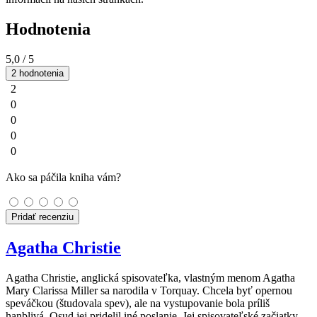
Hodnotenia
5,0
/ 5
2 hodnotenia
2
0
0
0
0
Ako sa páčila kniha vám?
Pridať recenziu
Agatha Christie
Agatha Christie, anglická spisovateľka, vlastným menom Agatha
Mary Clarissa Miller sa narodila v Torquay. Chcela byť opernou
speváčkou (študovala spev), ale na vystupovanie bola príliš
hanblivá. Osud jej pridelil iné poslanie. Jej spisovateľské začiatky