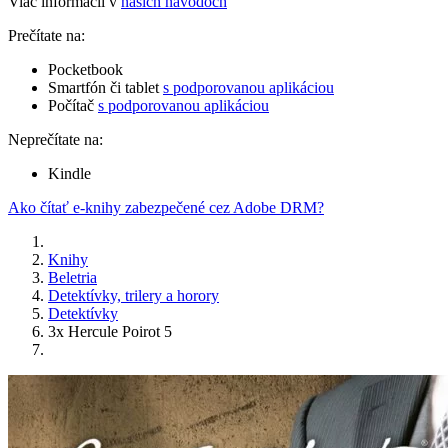
Viac informácií v
našich návodoch
Prečítate na:
Pocketbook
Smartfón či tablet
s podporovanou aplikáciou
Počítač
s podporovanou aplikáciou
Neprečítate na:
Kindle
Ako čítať e-knihy zabezpečené cez Adobe DRM?
Knihy
Beletria
Detektívky, trilery a horory
Detektívky
3x Hercule Poirot 5