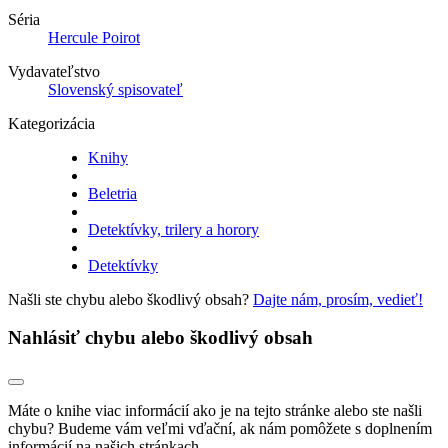
Séria
Hercule Poirot
Vydavateľstvo
Slovenský spisovateľ
Kategorizácia
Knihy
Beletria
Detektívky, trilery a horory
Detektívky
Našli ste chybu alebo škodlivý obsah?
Dajte nám, prosím, vedieť!
Nahlásiť chybu alebo škodlivý obsah
Máte o knihe viac informácií ako je na tejto stránke alebo ste našli
chybu? Budeme vám veľmi vďační, ak nám pomôžete s doplnením
informácií na našich stránkach.