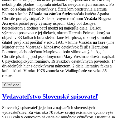
neboli príliš plodné - napísala niekoľko nevydarených románov. Po
tom, čo začala písať detektívky a čitateľom predstavila Hercula
Poirota v knihe
Záhada na zámku Styles
začala kariéra Agatha
Christie pomaly stúpať. S detektívnym románom
Vražda Rogera
Acroyda
prišiel prvý výrazný úspech, ktorý bol doslova
bestsellerom a dodnes patrí medzi jej najlepšie diela. Ďalšou
výraznou postavou v jej dielach, okrem Hercula Poirota, ktorý sa
objavil v 33 knihách bola slečna Jane Marplová, o ktorej si mohol
čitateľ prvý krát prečítať v roku 1931 v knihe
Vražda na fare
(The
Murder at the Vicarage). Množstvo detektívok či už s Herculom
Poirotom, alebo slečnou Marplovou bolo sfilmovaných. Agatha
Christie písala aj pod pseudonymom Mary Westmacottová - napísala
6 psychologických románov, 19 zväzkov detektívnych poviedok, 14
divadelných hier s detektívnym námetom, 2 diela literatúry faktu a
knihu básní. V roku 1976 zomrela vo Wallingforde vo veku 85
rokov.
Čítať viac
Vydavateľstvo Slovenský spisovateľ
Slovenský spisovateľ je jedno z najstarších slovenských
vydavateľstiev. Za viac ako 70 rokov svojej existencie vydalo vyše
5 600 kníh v celkovom náklade 47 miliónov výtlačkov. Orientuje sa