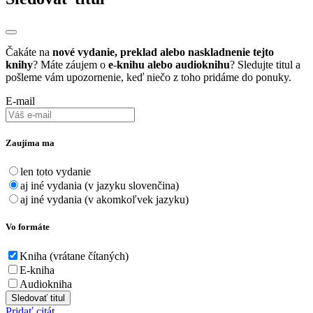
Čakáte na
nové vydanie, preklad alebo naskladnenie tejto
knihy
? Máte záujem o
e-knihu alebo audioknihu
? Sledujte titul a
pošleme vám upozornenie, keď niečo z toho pridáme do ponuky.
E-mail
Zaujíma ma
len toto vydanie
aj iné vydania (v jazyku slovenčina)
aj iné vydania (v akomkoľvek jazyku)
Vo formáte
Kniha (vrátane čítaných)
E-kniha
Audiokniha
Sledovať titul
Pridať citát