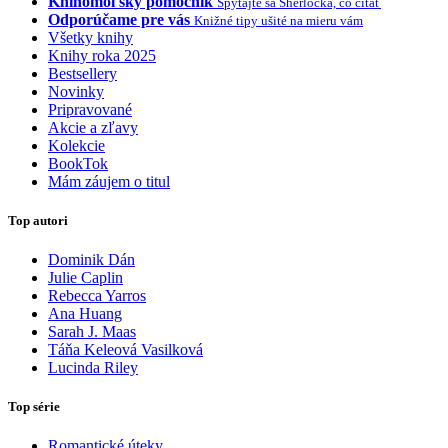
Knihomoľský pomocník
Spýtajte sa Sherlocka, čo čítať
Odporúčame pre vás
Knižné tipy ušité na mieru vám
Všetky knihy
Knihy roka 2025
Bestsellery
Novinky
Pripravované
Akcie a zľavy
Kolekcie
BookTok
Mám záujem o titul
Top autori
Dominik Dán
Julie Caplin
Rebecca Yarros
Ana Huang
Sarah J. Maas
Táňa Keleová Vasilková
Lucinda Riley
Top série
Romantické úteky