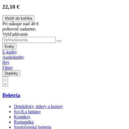
22,10 €
Vložiť do košíka
Pri nákupe nad 49 €
poštovné zadarmo
Vyhľadávanie
Knihy
E-knihy
Audioknihy
Hry
Filmy
Doplnky
Beletria
Detektívky, trilery a horory
Sci-fi a fantasy
Komiksy
Romantika
Spoločenská beletria