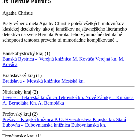
3x Hercule Poirot 5
Agatha Christie
Piaty výber z diela Agathy Christie poteší všetkých milovníkov
klasickej detektívky, ako aj fanúšikov najslávnejšieho literárneho
detektíva na svete Hercula Poirota. Jeho výnimočné dedukčné
schopnosti tentoraz preveria tri mimoriadne komplikované...
Banskobystrický kraj (1)
Banská Bystrica -
Verejná knižnica M. Kováča
Verejná kn. M.
Kováča
Bratislavský kraj (1)
Bratislava -
Mestská knižnica
Mestská kn.
Nitriansky kraj (2)
Levice -
Tekovská knižnica
Tekovská kn.
Nové Zámky -
Knižnica
A. Bernoláka
Kn. A. Bernoláka
Prešovský kraj (2)
Prešov -
Krajská knižnica P. O. Hviezdoslava
Krajská kn.
Stará
Ľubovňa -
Ľubovnianska knižnica
Ľubovnianska kn.
Trenčiansky kraj (1)