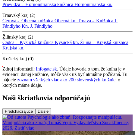
Prievidza -
Hornonitrianska knižnica
Hornonitrianska kn.
Trnavský kraj (2)
Cerová -
Obecná knižnica
Obecná kn.
Trnava -
Knižnica J.
Fándlyho
Kn. J. Fándlyho
Žilinský kraj (2)
Čadca -
Kysucká knižnica
Kysucká kn.
Žilina -
Krajská knižnica
Krajská kn.
Košický kraj (0)
Zdroj informácií:
Infogate.sk
. Údaje hovoria o tom, že kniha je v
evidencii danej knižnice, môže však už byť aktuálne požičaná. Tu
nájdete
zoznam všetkých viac ako 200 slovenských knižníc
, o
ktorých máme údaje.
Naši škriatkovia odporúčajú
Predchádzajúce
Ďalšie