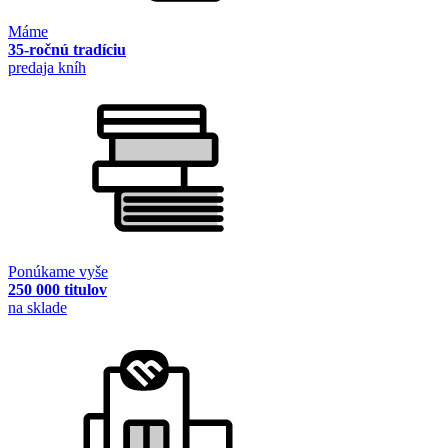
Máme
35-ročnú tradíciu
predaja kníh
Ponúkame vyše
250 000 titulov
na sklade