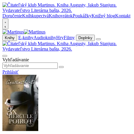
Doručenie
Kníhkupectvá
Knihovrátok
Poukážky
Knižný blog
Kontakt
E-knihy
Audioknihy
Hry
Filmy
Knihy
Doplnky
Vyhľadávanie
Prihlásiť