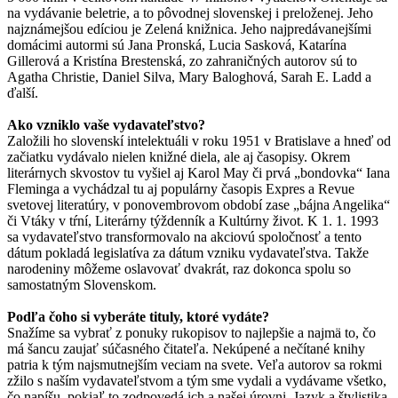
na vydávanie beletrie, a to pôvodnej slovenskej i preloženej. Jeho
najznámejšou edíciou je Zelená knižnica. Jeho najpredávanejšími
domácimi autormi sú Jana Pronská, Lucia Sasková, Katarína
Gillerová a Kristína Brestenská, zo zahraničných autorov sú to
Agatha Christie, Daniel Silva, Mary Baloghová, Sarah E. Ladd a
ďalší.
Ako vzniklo vaše vydavateľstvo?
Založili ho slovenskí intelektuáli v roku 1951 v Bratislave a hneď od
začiatku vydávalo nielen knižné diela, ale aj časopisy. Okrem
literárnych skvostov tu vyšiel aj Karol May či prvá „bondovka“ Iana
Fleminga a vychádzal tu aj populárny časopis Expres a Revue
svetovej literatúry, v ponovembrovom období zase „bájna Angelika“
či Vtáky v tŕní, Literárny týždenník a Kultúrny život. K 1. 1. 1993
sa vydavateľstvo transformovalo na akciovú spoločnosť a tento
dátum pokladá legislatíva za dátum vzniku vydavateľstva. Takže
narodeniny môžeme oslavovať dvakrát, raz dokonca spolu so
samostatným Slovenskom.
Podľa čoho si vyberáte tituly, ktoré vydáte?
Snažíme sa vybrať z ponuky rukopisov to najlepšie a najmä to, čo
má šancu zaujať súčasného čitateľa. Nekúpené a nečítané knihy
patria k tým najsmutnejším veciam na svete. Veľa autorov sa rokmi
zžilo s naším vydavateľstvom a tým sme vydali a vydávame všetko,
čo napíšu, pokiaľ to zodpovedá ich a našej úrovni. Jazyk a štylistika