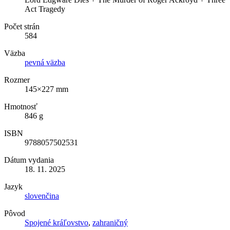
Act Tragedy
Počet strán
584
Väzba
pevná väzba
Rozmer
145×227 mm
Hmotnosť
846 g
ISBN
9788057502531
Dátum vydania
18. 11. 2025
Jazyk
slovenčina
Pôvod
Spojené kráľovstvo
,
zahraničný