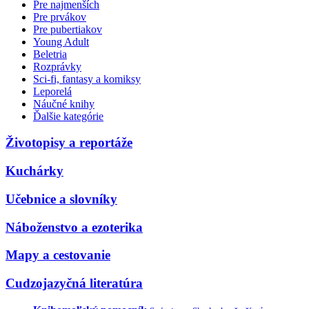
Pre najmenších
Pre prvákov
Pre pubertiakov
Young Adult
Beletria
Rozprávky
Sci-fi, fantasy a komiksy
Leporelá
Náučné knihy
Ďalšie kategórie
Životopisy a reportáže
Kuchárky
Učebnice a slovníky
Náboženstvo a ezoterika
Mapy a cestovanie
Cudzojazyčná literatúra