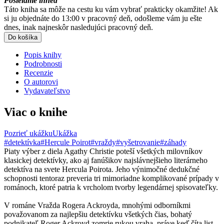
Posielame ihneď
Táto kniha sa môže na cestu ku vám vybrať prakticky okamžite! Ak
si ju objednáte do 13:00 v pracovný deň, odošleme vám ju ešte
dnes, inak najneskôr nasledujúci pracovný deň.
Do košíka
Popis knihy
Podrobnosti
Recenzie
O autorovi
Vydavateľstvo
Viac o knihe
Pozrieť ukážku
Ukážka
#detektívka
#Hercule Poirot
#vraždy
#vyšetrovanie
#záhady
Piaty výber z diela Agathy Christie poteší všetkých milovníkov
klasickej detektívky, ako aj fanúšikov najslávnejšieho literárneho
detektíva na svete Hercula Poirota. Jeho výnimočné dedukčné
schopnosti tentoraz preveria tri mimoriadne komplikované prípady v
románoch, ktoré patria k vrcholom tvorby legendárnej spisovateľky.
V románe Vražda Rogera Ackroyda, mnohými odborníkmi
považovanom za najlepšiu detektívku všetkých čias, bohatý
podnikateľ Roger Ackroyd zomrie rukou vraha, práve keď číta list,