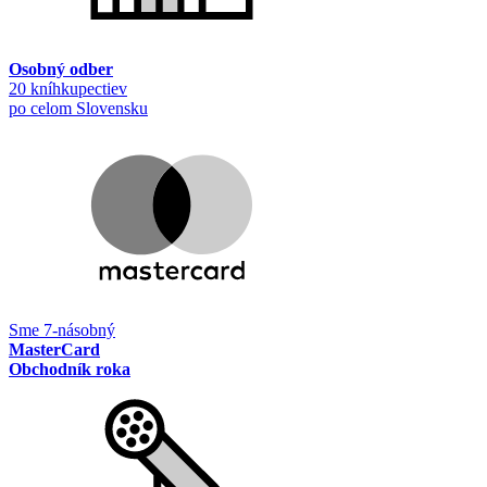
Osobný odber
20 kníhkupectiev
po celom Slovensku
Sme 7-násobný
MasterCard
Obchodník roka