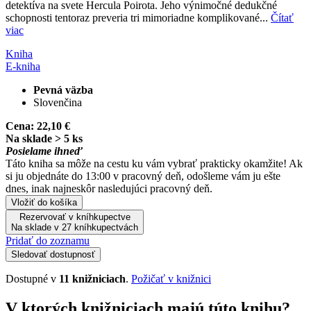
detektíva na svete Hercula Poirota. Jeho výnimočné dedukčné
schopnosti tentoraz preveria tri mimoriadne komplikované...
Čítať
viac
Kniha
E-kniha
Pevná väzba
Slovenčina
Cena:
22,10 €
Na sklade > 5 ks
Posielame ihneď
Táto kniha sa môže na cestu ku vám vybrať prakticky okamžite! Ak
si ju objednáte do 13:00 v pracovný deň, odošleme vám ju ešte
dnes, inak najneskôr nasledujúci pracovný deň.
Vložiť do košíka
Rezervovať v kníhkupectve
Na sklade v 27 kníhkupectvách
Pridať do zoznamu
Sledovať dostupnosť
Dostupné v
11 knižniciach
.
Požičať v knižnici
V ktorých knižniciach majú túto knihu?