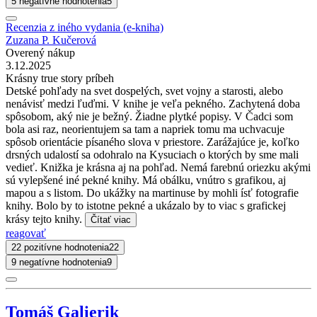
5 negatívne hodnotenia
5
Recenzia z iného vydania (e-kniha)
Zuzana P. Kučerová
Overený nákup
3.12.2025
Krásny true story príbeh
Detské pohľady na svet dospelých, svet vojny a starosti, alebo
nenávisť medzi ľuďmi. V knihe je veľa pekného. Zachytená doba
spôsobom, aký nie je bežný. Žiadne plytké popisy. V Čadci som
bola asi raz, neorientujem sa tam a napriek tomu ma uchvacuje
spôsob orientácie písaného slova v priestore. Zarážajúce je, koľko
drsných udalostí sa odohralo na Kysuciach o ktorých by sme mali
vedieť. Knižka je krásna aj na pohľad. Nemá farebnú oriezku akými
sú vylepšené iné pekné knihy. Má obálku, vnútro s grafikou, aj
mapou a s listom. Do ukážky na martinuse by mohli ísť fotografie
knihy. Bolo by to istotne pekné a ukázalo by to viac s grafickej
krásy tejto knihy.
Čítať viac
reagovať
22 pozitívne hodnotenia
22
9 negatívne hodnotenia
9
Tomáš Galierik