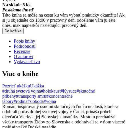
Na sklade 5 ks
Posielame ihneď
Táto kniha sa môže na cestu ku vám vybrať prakticky okamžite! Ak
si ju objednáte do 13:00 v pracovný deň, odošleme vám ju ešte
dnes, inak najneskôr nasledujúci pracovný deň.
Do košíka
Popis knihy
Podrobnosti
Recenzie
O autorovi
Vydavateľstvo
Viac o knihe
Pozrieť ukážku
Ukážka
#druhá svetová vojna
#holokaust
#Kysuce
#skutočné
príbehy
#transporty smrti
#koncentračné
tábory
#rodina
#sloboda
#vojna
Román, inšpirovaný osudmi skutočných ľudí a udalostí, ktoré sa
odohrali počas druhej svetovej vojny v Čadci, prináša príbeh
dievčaťa Vierky a jej židovskej kamarátky. Mestom prechádzali
všetky transporty Židov zo Slovenska a odohrávali sa v ňom viaceré
malé aj veľké ľudské tragédie…