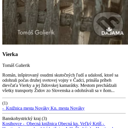
Vierka
Tomáš Galierik
Román, inšpirovaný osudmi skutočných ľudí a udalostí, ktoré sa
odohrali počas druhej svetovej vojny v Čadci, prináša príbeh
dievčaťa Vierky a jej židovskej kamarátky. Mestom prechádzali
všetky transporty Židov zo Slovenska a odohrávali sa v ňom...
(1)
-
Knižnica mesta Nováky
Kn. mesta Nováky
Banskobystrický kraj (3)
Kosihovce -
Obecná knižnica
Obecná kn.
Veľký Krtíš -