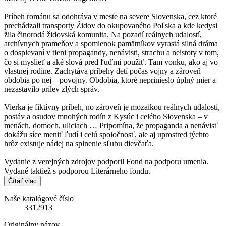
Príbeh románu sa odohráva v meste na severe Slovenska, cez ktoré
prechádzali transporty Židov do okupovaného Poľska a kde kedysi
žila činorodá židovská komunita. Na pozadí reálnych udalostí,
archívnych prameňov a spomienok pamätníkov vyrastá silná dráma
o dospievaní v tieni propagandy, nenávisti, strachu a neistoty v tom,
čo si myslieť a aké slová pred ľuďmi použiť. Tam vonku, ako aj vo
vlastnej rodine. Zachytáva príbehy detí počas vojny a zároveň
obdobia po nej – povojny. Obdobia, ktoré neprinieslo úplný mier a
nezastavilo prílev zlých správ.
Vierka je fiktívny príbeh, no zároveň je mozaikou reálnych udalostí,
postáv a osudov mnohých rodín z Kysúc i celého Slovenska – v
menách, domoch, uliciach … Pripomína, že propaganda a nenávisť
dokážu síce meniť ľudí i celú spoločnosť, ale aj uprostred týchto
hrôz existuje nádej na splnenie sľubu dievčaťa.
Vydanie z verejných zdrojov podporil Fond na podporu umenia.
Vydané taktiež s podporou Literárneho fondu.
Čítať viac
Naše katalógové číslo
3312913
Originálny názov