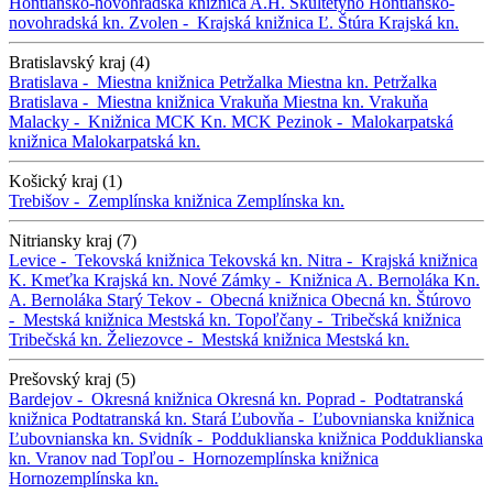
Hontiansko-novohradská knižnica A.H. Škultétyho
Hontiansko-
novohradská kn.
Zvolen -
Krajská knižnica Ľ. Štúra
Krajská kn.
Bratislavský kraj (4)
Bratislava -
Miestna knižnica Petržalka
Miestna kn. Petržalka
Bratislava -
Miestna knižnica Vrakuňa
Miestna kn. Vrakuňa
Malacky -
Knižnica MCK
Kn. MCK
Pezinok -
Malokarpatská
knižnica
Malokarpatská kn.
Košický kraj (1)
Trebišov -
Zemplínska knižnica
Zemplínska kn.
Nitriansky kraj (7)
Levice -
Tekovská knižnica
Tekovská kn.
Nitra -
Krajská knižnica
K. Kmeťka
Krajská kn.
Nové Zámky -
Knižnica A. Bernoláka
Kn.
A. Bernoláka
Starý Tekov -
Obecná knižnica
Obecná kn.
Štúrovo
-
Mestská knižnica
Mestská kn.
Topoľčany -
Tribečská knižnica
Tribečská kn.
Želiezovce -
Mestská knižnica
Mestská kn.
Prešovský kraj (5)
Bardejov -
Okresná knižnica
Okresná kn.
Poprad -
Podtatranská
knižnica
Podtatranská kn.
Stará Ľubovňa -
Ľubovnianska knižnica
Ľubovnianska kn.
Svidník -
Podduklianska knižnica
Podduklianska
kn.
Vranov nad Topľou -
Hornozemplínska knižnica
Hornozemplínska kn.