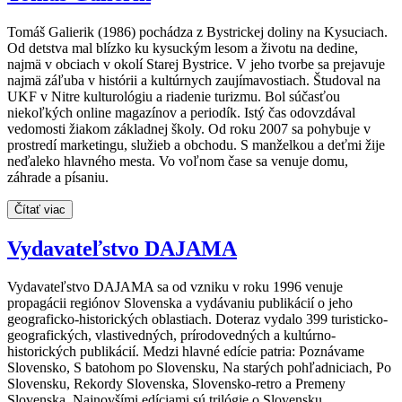
Tomáš Galierik (1986) pochádza z Bystrickej doliny na Kysuciach.
Od detstva mal blízko ku kysuckým lesom a životu na dedine,
najmä v obciach v okolí Starej Bystrice. V jeho tvorbe sa prejavuje
najmä záľuba v histórii a kultúrnych zaujímavostiach. Študoval na
UKF v Nitre kulturológiu a riadenie turizmu. Bol súčasťou
niekoľkých online magazínov a periodík. Istý čas odovzdával
vedomosti žiakom základnej školy. Od roku 2007 sa pohybuje v
prostredí marketingu, služieb a obchodu. S manželkou a deťmi žije
neďaleko hlavného mesta. Vo voľnom čase sa venuje domu,
záhrade a písaniu.
Čítať viac
Vydavateľstvo DAJAMA
Vydavateľstvo DAJAMA sa od vzniku v roku 1996 venuje
propagácii regiónov Slovenska a vydávaniu publikácií o jeho
geograficko-historických oblastiach. Doteraz vydalo 399 turisticko-
geografických, vlastivedných, prírodovedných a kultúrno-
historických publikácií. Medzi hlavné edície patria: Poznávame
Slovensko, S batohom po Slovensku, Na starých pohľadniciach, Po
Slovensku, Rekordy Slovenska, Slovensko-retro a Premeny
Slovenska. Najnovšími edíciami sú trilógie o Slovensku