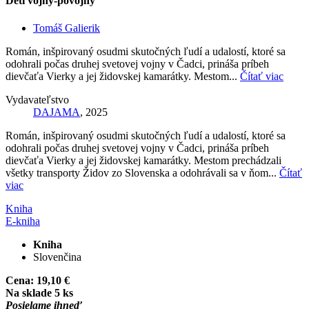
Deti vojny-povojny
Tomáš Galierik
Román, inšpirovaný osudmi skutočných ľudí a udalostí, ktoré sa
odohrali počas druhej svetovej vojny v Čadci, prináša príbeh
dievčaťa Vierky a jej židovskej kamarátky. Mestom...
Čítať viac
Vydavateľstvo
DAJAMA
, 2025
Román, inšpirovaný osudmi skutočných ľudí a udalostí, ktoré sa
odohrali počas druhej svetovej vojny v Čadci, prináša príbeh
dievčaťa Vierky a jej židovskej kamarátky. Mestom prechádzali
všetky transporty Židov zo Slovenska a odohrávali sa v ňom...
Čítať
viac
Kniha
E-kniha
Kniha
Slovenčina
Cena:
19,10 €
Na sklade 5 ks
Posielame ihneď