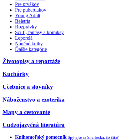
Pre prvákov
Pre pubertiakov
Young Adult
Beletria
Rozprávky
Sci-fi, fantasy a komiksy
Leporelá
Náučné knihy
Ďalšie kategórie
Životopisy a reportáže
Kuchárky
Učebnice a slovníky
Náboženstvo a ezoterika
Mapy a cestovanie
Cudzojazyčná literatúra
Knihomoľský pomocník
Spýtajte sa Sherlocka, čo čítať