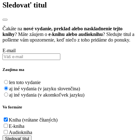
Sledovať titul
Čakáte na
nové vydanie, preklad alebo naskladnenie tejto
knihy
? Máte záujem o
e-knihu alebo audioknihu
? Sledujte titul a
pošleme vám upozornenie, keď niečo z toho pridáme do ponuky.
E-mail
Zaujíma ma
len toto vydanie
aj iné vydania (v jazyku slovenčina)
aj iné vydania (v akomkoľvek jazyku)
Vo formáte
Kniha (vrátane čítaných)
E-kniha
Audiokniha
Sledovať titul