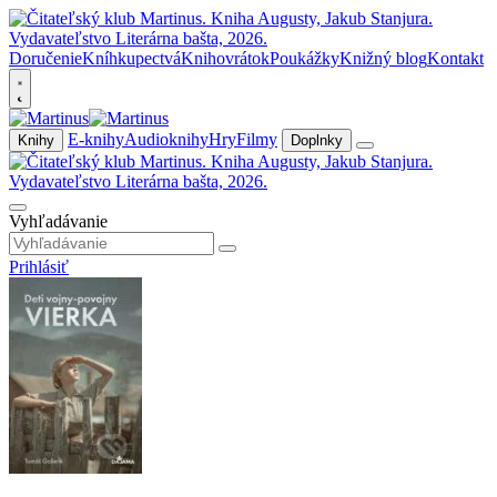
Doručenie
Kníhkupectvá
Knihovrátok
Poukážky
Knižný blog
Kontakt
E-knihy
Audioknihy
Hry
Filmy
Knihy
Doplnky
Vyhľadávanie
Prihlásiť