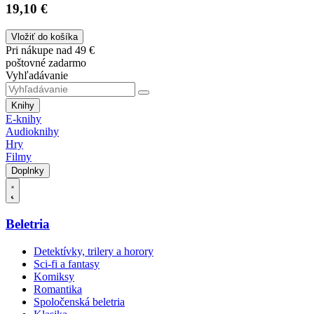
19,10 €
Vložiť do košíka
Pri nákupe nad 49 €
poštovné zadarmo
Vyhľadávanie
Knihy
E-knihy
Audioknihy
Hry
Filmy
Doplnky
Beletria
Detektívky, trilery a horory
Sci-fi a fantasy
Komiksy
Romantika
Spoločenská beletria