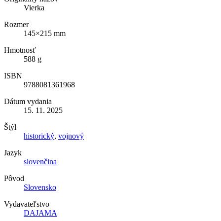
Vierka
Rozmer
145×215 mm
Hmotnosť
588 g
ISBN
9788081361968
Dátum vydania
15. 11. 2025
Štýl
historický
,
vojnový
Jazyk
slovenčina
Pôvod
Slovensko
Vydavateľstvo
DAJAMA