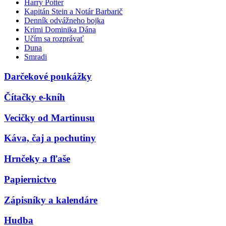
Harry Potter
Kapitán Stein a Notár Barbarič
Denník odvážneho bojka
Krimi Dominika Dána
Učím sa rozprávať
Duna
Smradi
Darčekové poukážky
Čítačky e-kníh
Vecičky od Martinusu
Káva, čaj a pochutiny
Hrnčeky a fľaše
Papiernictvo
Zápisníky a kalendáre
Hudba