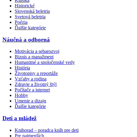
Klasika
Historické
Slovenská beletria
Svetová beletria
Poézia
Ďalšie kategórie
Náučná a odborná
Motivácia a sebarozvoj
Biznis a manažment
Humanitné a spoločenské vedy
História
Životopisy a reportáže
Vzťahy a rodina
Zdravie a životný štýl
Počítače a internet
Hobby
Umenie a dizajn
Ďalšie kategórie
Deti a mládež
Knihorad – poradca kníh pre deti
Pre najmenších