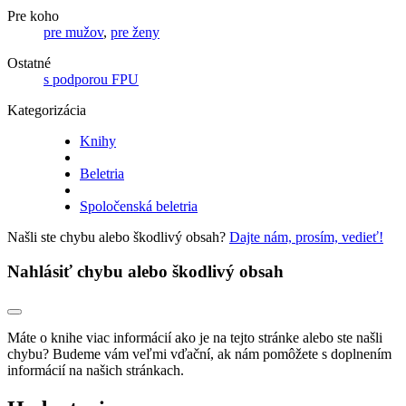
Pre koho
pre mužov
,
pre ženy
Ostatné
s podporou FPU
Kategorizácia
Knihy
Beletria
Spoločenská beletria
Našli ste chybu alebo škodlivý obsah?
Dajte nám, prosím, vedieť!
Nahlásiť chybu alebo škodlivý obsah
Máte o knihe viac informácií ako je na tejto stránke alebo ste našli
chybu? Budeme vám veľmi vďační, ak nám pomôžete s doplnením
informácií na našich stránkach.