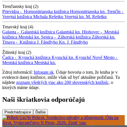
Trenčiansky kraj (2)
Prievidza -
Hornonitrianska knižnica
Hornonitrianska kn.
Trenčín -
Verejná knižnica Michala Rešetku
Verejná kn. M. Rešetku
Trnavský kraj (4)
Galanta -
Galantská knižnica
Galantská kn.
Hlohovec -
Mestská
knižnica
Mestská kn.
Senica -
Záhorská knižnica
Záhorská kn.
Trnava -
Knižnica J. Fándlyho
Kn. J. Fándlyho
Žilinský kraj (2)
Čadca -
Kysucká knižnica
Kysucká kn.
Kysucké Nové Mesto -
Mestská knižnica
Mestská kn.
Zdroj informácií:
Infogate.sk
. Údaje hovoria o tom, že kniha je v
evidencii danej knižnice, môže však už byť aktuálne požičaná. Tu
nájdete
zoznam všetkých viac ako 200 slovenských knižníc
, o
ktorých máme údaje.
Naši škriatkovia odporúčajú
Predchádzajúce
Ďalšie