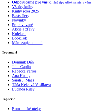
Odporúčame pre vás
Knižné tipy ušité na mieru vám
Všetky knihy
Knihy roka 2025
Bestsellery
Novinky
Pripravované
Akcie a zľavy
Kolekcie
BookTok
Mám záujem o titul
Top autori
Dominik Dán
Julie Caplin
Rebecca Yarros
Ana Huang
Sarah J. Maas
Táňa Keleová Vasilková
Lucinda Riley
Top série
Romantické úteky