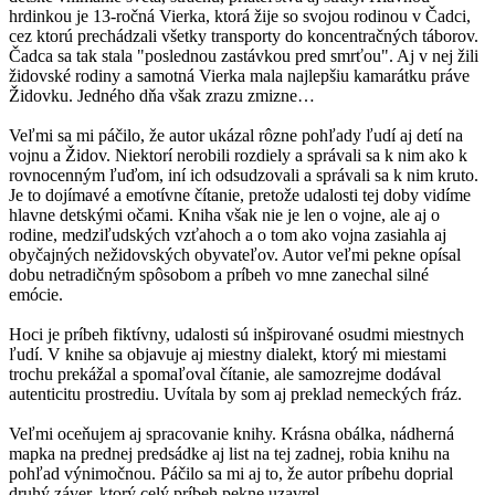
hrdinkou je 13-ročná Vierka, ktorá žije so svojou rodinou v Čadci,
cez ktorú prechádzali všetky transporty do koncentračných táborov.
Čadca sa tak stala "poslednou zastávkou pred smrťou". Aj v nej žili
židovské rodiny a samotná Vierka mala najlepšiu kamarátku práve
Židovku. Jedného dňa však zrazu zmizne…
Veľmi sa mi páčilo, že autor ukázal rôzne pohľady ľudí aj detí na
vojnu a Židov. Niektorí nerobili rozdiely a správali sa k nim ako k
rovnocenným ľuďom, iní ich odsudzovali a správali sa k nim kruto.
Je to dojímavé a emotívne čítanie, pretože udalosti tej doby vidíme
hlavne detskými očami. Kniha však nie je len o vojne, ale aj o
rodine, medziľudských vzťahoch a o tom ako vojna zasiahla aj
obyčajných nežidovských obyvateľov. Autor veľmi pekne opísal
dobu netradičným spôsobom a príbeh vo mne zanechal silné
emócie.
Hoci je príbeh fiktívny, udalosti sú inšpirované osudmi miestnych
ľudí. V knihe sa objavuje aj miestny dialekt, ktorý mi miestami
trochu prekážal a spomaľoval čítanie, ale samozrejme dodával
autenticitu prostrediu. Uvítala by som aj preklad nemeckých fráz.
Veľmi oceňujem aj spracovanie knihy. Krásna obálka, nádherná
mapka na prednej predsádke aj list na tej zadnej, robia knihu na
pohľad výnimočnou. Páčilo sa mi aj to, že autor príbehu doprial
druhý záver, ktorý celý príbeh pekne uzavrel.