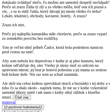
dokázalo zvládnuť niečo, čo možno ani samotný dospelý nechápali?
Prečo sú zrazu Židia tý zlý a za všetko môžu, keď ona ich pozná a
vie, , s su to milý ľudia, ktorý dávajú jej mestu všetko čo treba?
Lekári, lekárnici, obchody, kaviarne, hotely.. A zrazu?
Zrazu ich niet..
Prečo jej najlepšia kamarátka stále chorlavie, prečo sa zrazu vyparí
zo zemského povrchu bez rozlúčky.
Toto je veľmi silný príbeh Čadce, ktorá bola poslednou stanicou
pred cestou na smrť.
Aby som nebola len depresívna v knihe je aj plno humoru, ktorý
krásne odľahčuje dej, otec Vierky je rázny muž zo srdcom na
správnom mieste, jej brat je hotová pohroma a jej mama zo sestrou
boli krásne duše. Nie raz som sa schuti zasmiala.
Ale skôr ma celou knihou sprevádzal strach a beznádej s tej doby a s
toho čo sa dialo okolo - napriek tomu, že nie su v knihe vykreslené
samotné tábory smrti i tak mam s knihy silný zážitok s ktorého
mrazí.
Čítať viac
reagovať
12 pozitívne hodnotenia
12