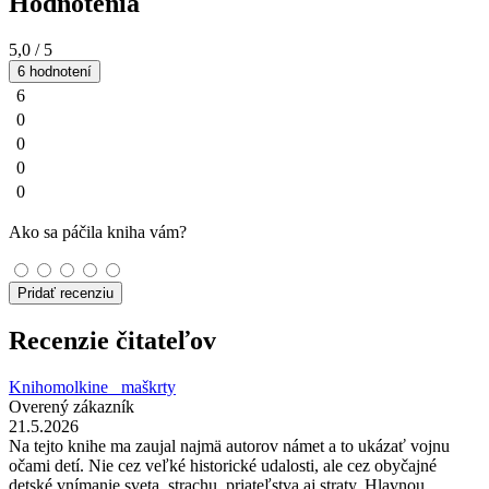
Hodnotenia
5,0
/ 5
6 hodnotení
6
0
0
0
0
Ako sa páčila kniha vám?
Pridať recenziu
Recenzie čitateľov
Knihomolkine_ maškrty
Overený zákazník
21.5.2026
Na tejto knihe ma zaujal najmä autorov námet a to ukázať vojnu
očami detí. Nie cez veľké historické udalosti, ale cez obyčajné
detské vnímanie sveta, strachu, priateľstva aj straty. Hlavnou