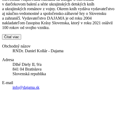
v darčekovom balení a série ukrajinských detských kníh
a ukrajinských románov z vojny. Okrem kníh vydáva vydavateľstvo
aj náučno-vedomostné a spoločensko-zábavné hry o Slovensku
a zahraničí. Vydavateľstvo DAJAMA je od roku 2004
nakladateľom časopisu Krásy Slovenska, ktorý v roku 2021 oslávil
100 rokov od svojho vzniku.
Čítať viac
Obchodný názov
RNDr. Daniel Kollár - Dajama
Adresa
Dlhé Diely II, 9/a
841 04 Bratislava
Slovenská republika
E-mail
info@dajama.sk