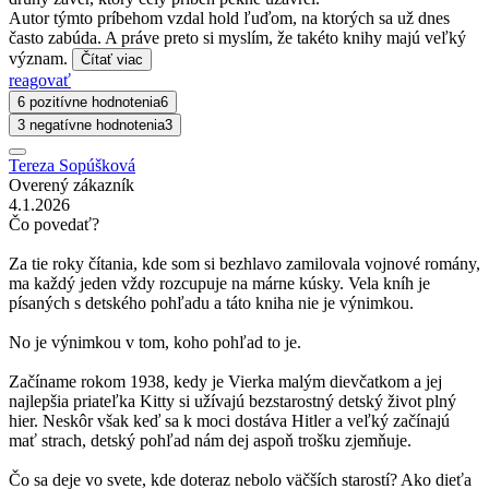
Autor týmto príbehom vzdal hold ľuďom, na ktorých sa už dnes
často zabúda. A práve preto si myslím, že takéto knihy majú veľký
význam.
Čítať viac
reagovať
6 pozitívne hodnotenia
6
3 negatívne hodnotenia
3
Tereza Sopúšková
Overený zákazník
4.1.2026
Čo povedať?
Za tie roky čítania, kde som si bezhlavo zamilovala vojnové romány,
ma každý jeden vždy rozcupuje na márne kúsky. Vela kníh je
písaných s detského pohľadu a táto kniha nie je výnimkou.
No je výnimkou v tom, koho pohľad to je.
Začíname rokom 1938, kedy je Vierka malým dievčatkom a jej
najlepšia priateľka Kitty si užívajú bezstarostný detský život plný
hier. Neskôr však keď sa k moci dostáva Hitler a veľký začínajú
mať strach, detský pohľad nám dej aspoň trošku zjemňuje.
Čo sa deje vo svete, kde doteraz nebolo väčších starostí? Ako dieťa