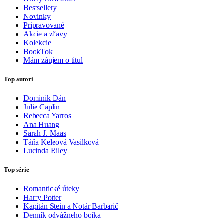
Bestsellery
Novinky
Pripravované
Akcie a zľavy
Kolekcie
BookTok
Mám záujem o titul
Top autori
Dominik Dán
Julie Caplin
Rebecca Yarros
Ana Huang
Sarah J. Maas
Táňa Keleová Vasilková
Lucinda Riley
Top série
Romantické úteky
Harry Potter
Kapitán Stein a Notár Barbarič
Denník odvážneho bojka