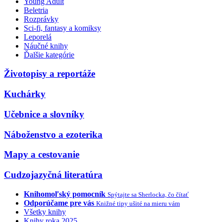
Young Adult
Beletria
Rozprávky
Sci-fi, fantasy a komiksy
Leporelá
Náučné knihy
Ďalšie kategórie
Životopisy a reportáže
Kuchárky
Učebnice a slovníky
Náboženstvo a ezoterika
Mapy a cestovanie
Cudzojazyčná literatúra
Knihomoľský pomocník
Spýtajte sa Sherlocka, čo čítať
Odporúčame pre vás
Knižné tipy ušité na mieru vám
Všetky knihy
Knihy roka 2025