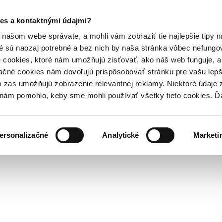
es a kontaktnými údajmi?
našom webe správate, a mohli vám zobraziť tie najlepšie tipy n
é sú naozaj potrebné a bez nich by naša stránka vôbec nefung
 cookies, ktoré nám umožňujú zisťovať, ako náš web funguje, a 
ačné cookies nám dovoľujú prispôsobovať stránku pre vašu lepši
zas umožňujú zobrazenie relevantnej reklamy. Niektoré údaje z
y nám pomohlo, keby sme mohli používať všetky tieto cookies. 
ersonalizačné
Analytické
Marketi