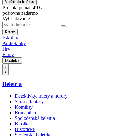
Vložiť do košíka
Pri nákupe nad 49 €
poštovné zadarmo
Vyhľadávanie
Knihy
E-knihy
Audioknihy
Hry
Filmy
Doplnky
Beletria
Detektívky, trilery a horory
Sci-fi a fantasy
Komiksy
Romantika
Spoločenská beletria
Klasika
Historické
Slovenská beletria