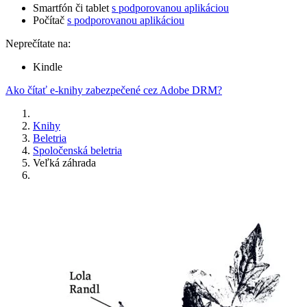
Smartfón či tablet
s podporovanou aplikáciou
Počítač
s podporovanou aplikáciou
Neprečítate na:
Kindle
Ako čítať e-knihy zabezpečené cez Adobe DRM?
Knihy
Beletria
Spoločenská beletria
Veľká záhrada