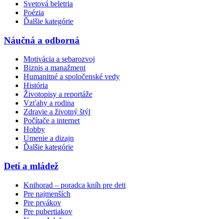
Svetová beletria
Poézia
Ďalšie kategórie
Náučná a odborná
Motivácia a sebarozvoj
Biznis a manažment
Humanitné a spoločenské vedy
História
Životopisy a reportáže
Vzťahy a rodina
Zdravie a životný štýl
Počítače a internet
Hobby
Umenie a dizajn
Ďalšie kategórie
Deti a mládež
Knihorad – poradca kníh pre deti
Pre najmenších
Pre prvákov
Pre pubertiakov