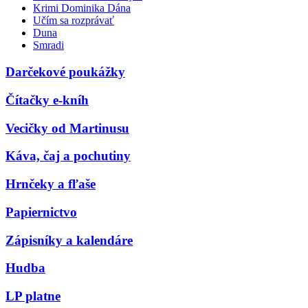
Krimi Dominika Dána
Učím sa rozprávať
Duna
Smradi
Darčekové poukážky
Čítačky e-kníh
Vecičky od Martinusu
Káva, čaj a pochutiny
Hrnčeky a fľaše
Papiernictvo
Zápisníky a kalendáre
Hudba
LP platne