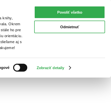
Povoliť všetko
a knihy,
ovala. Okrem
Odmietnuť
stále ho pre
u orientáciu.
dieľame aj s
Ďakujeme!
ngové
Zobraziť detaily