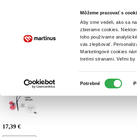
Doručenie
Kníhkupectvá
Knihovrátok
Poukážky
Knižný blog
Kontakt
Môžeme pracovať s cooki
Aby sme vedeli, ako sa na 
zbierame cookies. Niektor
E-knihy
Audioknihy
Hry
Filmy
Knihy
Doplnky
toho používame analytické
vás zlepšovať. Personaliz
Vyhľadávanie
Marketingové cookies nám 
tretími stranami. Veľmi b
Prihlásiť
Výber
Potrebné
P
súhlasu
17,39 €