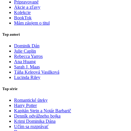
Pripravované
Akcie a zľavy
Kolekcie
BookTok
Mám záujem o titul
Top autori
Dominik Dán
Julie Caplin
Rebecca Yarros
Ana Huang
Sarah J. Maas
Táňa Keleová Vasilková
Lucinda Riley
Top série
Romantické úteky
Harry Potter
Kapitán Stein a Notár Barbarič
Denník odvážneho bojka
Krimi Dominika Dána
Učím sa rozprávať