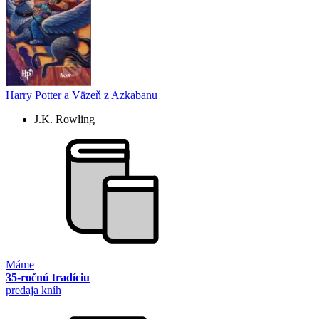
Harry Potter a Väzeň z Azkabanu
J.K. Rowling
Máme
35-ročnú tradíciu
predaja kníh