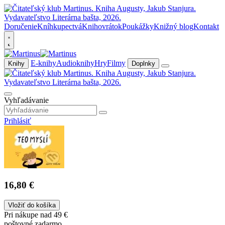
Doručenie
Kníhkupectvá
Knihovrátok
Poukážky
Knižný blog
Kontakt
E-knihy
Audioknihy
Hry
Filmy
Knihy
Doplnky
Vyhľadávanie
Prihlásiť
16,80 €
Vložiť do košíka
Pri nákupe nad 49 €
poštovné zadarmo