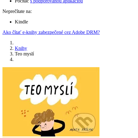
Počítač
s podporovanou aplikáciou
Neprečítate na:
Kindle
Ako čítať e-knihy zabezpečené cez Adobe DRM?
Knihy
Teo myslí