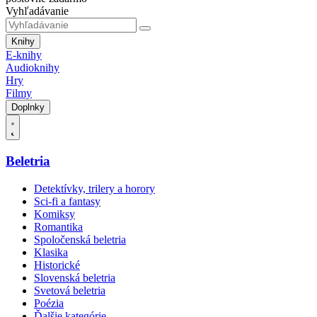
Vyhľadávanie
Knihy
E-knihy
Audioknihy
Hry
Filmy
Doplnky
Beletria
Detektívky, trilery a horory
Sci-fi a fantasy
Komiksy
Romantika
Spoločenská beletria
Klasika
Historické
Slovenská beletria
Svetová beletria
Poézia
Ďalšie kategórie