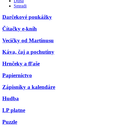
Duna
Smradi
Darčekové poukážky
Čítačky e-kníh
Vecičky od Martinusu
Káva, čaj a pochutiny
Hrnčeky a fľaše
Papiernictvo
Zápisníky a kalendáre
Hudba
LP platne
Puzzle