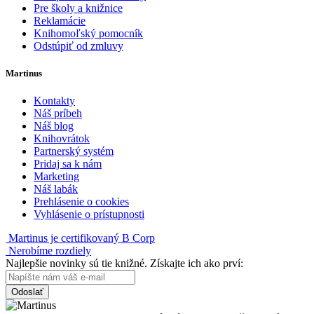
Pre školy a knižnice
Reklamácie
Knihomoľský pomocník
Odstúpiť od zmluvy
Martinus
Kontakty
Náš príbeh
Náš blog
Knihovrátok
Partnerský systém
Pridaj sa k nám
Marketing
Náš labák
Prehlásenie o cookies
Vyhlásenie o prístupnosti
Martinus je certifikovaný B Corp
Nerobíme rozdiely
Najlepšie novinky sú tie knižné. Získajte ich ako prví:
Odoslať