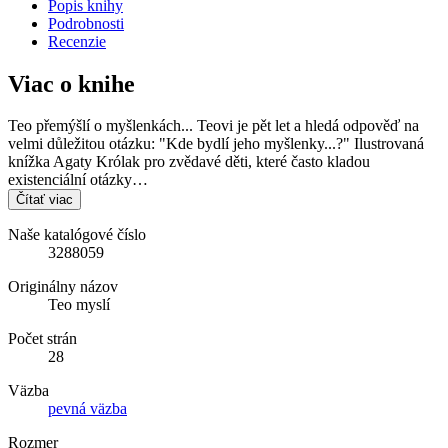
Popis knihy
Podrobnosti
Recenzie
Viac o knihe
Teo přemýšlí o myšlenkách... Teovi je pět let a hledá odpověď na
velmi důležitou otázku: "Kde bydlí jeho myšlenky...?" Ilustrovaná
knížka Agaty Królak pro zvědavé děti, které často kladou
existenciální otázky…
Čítať viac
Naše katalógové číslo
3288059
Originálny názov
Teo myslí
Počet strán
28
Väzba
pevná väzba
Rozmer