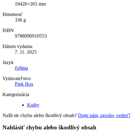
19426×265 mm
Hmotnosť
336 g
ISBN
9788090910553
Dátum vydania
7. 11. 2025
Jazyk
čeština
Vydavateľstvo
Pink Box
Kategorizácia
Knihy
Našli ste chybu alebo škodlivý obsah?
Dajte nám, prosím, vedieť!
Nahlásiť chybu alebo škodlivý obsah