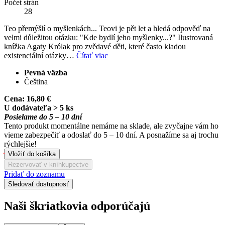
Počet strán
28
Teo přemýšlí o myšlenkách... Teovi je pět let a hledá odpověď na
velmi důležitou otázku: "Kde bydlí jeho myšlenky...?" Ilustrovaná
knížka Agaty Królak pro zvědavé děti, které často kladou
existenciální otázky…
Čítať viac
Pevná väzba
Čeština
Cena:
16,80 €
U dodávateľa > 5 ks
Posielame do 5 – 10 dní
Tento produkt momentálne nemáme na sklade, ale zvyčajne vám ho
vieme zabezpečiť a odoslať do 5 – 10 dní. A posnažíme sa aj trochu
rýchlejšie!
Vložiť do košíka
Rezervovať v kníhkupectve
Pridať do zoznamu
Sledovať dostupnosť
Naši škriatkovia odporúčajú