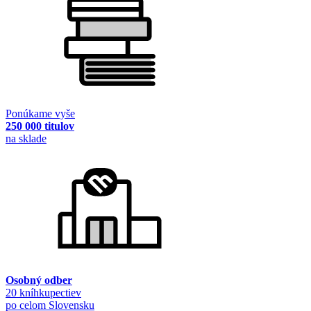
Ponúkame vyše
250 000 titulov
na sklade
Osobný odber
20 kníhkupectiev
po celom Slovensku