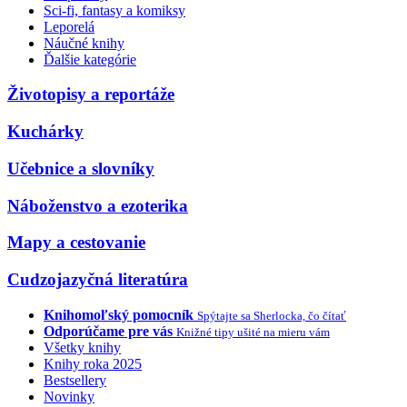
Sci-fi, fantasy a komiksy
Leporelá
Náučné knihy
Ďalšie kategórie
Životopisy a reportáže
Kuchárky
Učebnice a slovníky
Náboženstvo a ezoterika
Mapy a cestovanie
Cudzojazyčná literatúra
Knihomoľský pomocník
Spýtajte sa Sherlocka, čo čítať
Odporúčame pre vás
Knižné tipy ušité na mieru vám
Všetky knihy
Knihy roka 2025
Bestsellery
Novinky