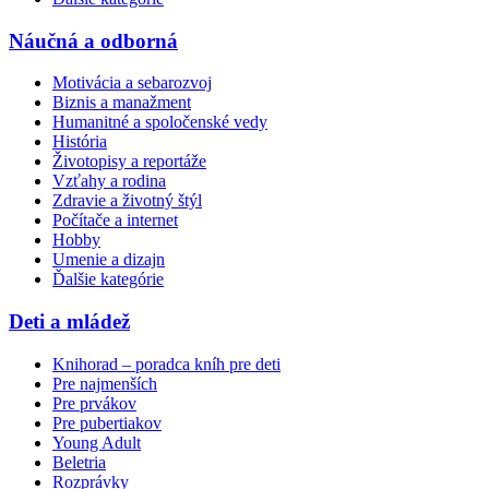
Náučná a odborná
Motivácia a sebarozvoj
Biznis a manažment
Humanitné a spoločenské vedy
História
Životopisy a reportáže
Vzťahy a rodina
Zdravie a životný štýl
Počítače a internet
Hobby
Umenie a dizajn
Ďalšie kategórie
Deti a mládež
Knihorad – poradca kníh pre deti
Pre najmenších
Pre prvákov
Pre pubertiakov
Young Adult
Beletria
Rozprávky