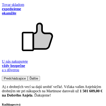
Tovar skladom
expedujeme
okamžite
U nás nakupujete
vždy bezpečne
a s dôverou
Predchádzajúce
Ďalšie
Aj z drobných vecí sa dajú urobiť veľké. Vďaka vašim Anjelským
drobným ste pri nákupoch na Martinuse darovali už
1 501 609,00 €
na Dobrého Anjela
. Ďakujeme!
Kníhkupectvá