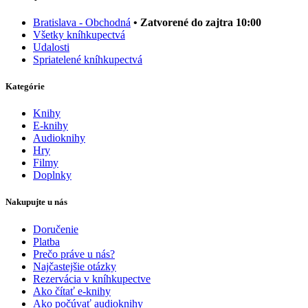
Bratislava - Obchodná
• Zatvorené do zajtra 10:00
Všetky kníhkupectvá
Udalosti
Spriatelené kníhkupectvá
Kategórie
Knihy
E-knihy
Audioknihy
Hry
Filmy
Doplnky
Nakupujte u nás
Doručenie
Platba
Prečo práve u nás?
Najčastejšie otázky
Rezervácia v kníhkupectve
Ako čítať e-knihy
Ako počúvať audioknihy