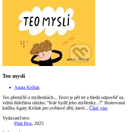
Teo myslí
Agata Królak
Teo přemýšlí o myšlenkách... Teovi je pět let a hledá odpověď na
velmi důležitou otázku: "Kde bydlí jeho myšlenky...?" Ilustrovaná
knížka Agaty Królak pro zvědavé děti, které...
Čítať viac
Vydavateľstvo
Pink Box
, 2025