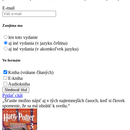
E-mail
Zaujíma ma
len toto vydanie
aj iné vydania (v jazyku čeština)
aj iné vydania (v akomkoľvek jazyku)
Vo formáte
Kniha (vrátane čítaných)
E-kniha
Audiokniha
Sledovať titul
Pridať citát
Šťastie možno nájsť aj v tých najtemnejších časoch, keď si človek
spomenie, že sa má obrátiť k svetlu.