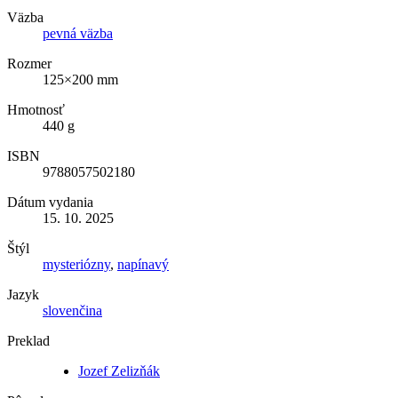
Väzba
pevná väzba
Rozmer
125×200 mm
Hmotnosť
440 g
ISBN
9788057502180
Dátum vydania
15. 10. 2025
Štýl
mysteriózny
,
napínavý
Jazyk
slovenčina
Preklad
Jozef Zelizňák