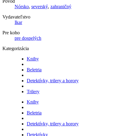
Pôvod
Nórsko
,
severský
,
zahraničný
Vydavateľstvo
Ikar
Pre koho
pre dospelých
Kategorizácia
Knihy
Beletria
Detektívky, trilery a horory
Trilery
Knihy
Beletria
Detektívky, trilery a horory
Detektívky