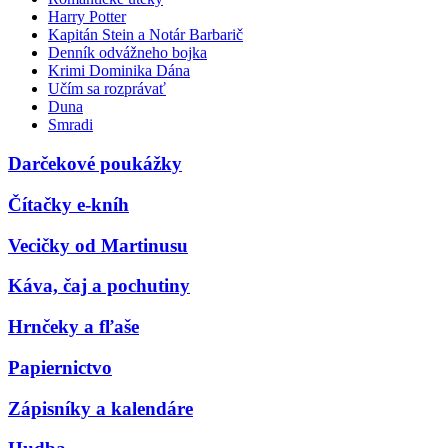
Harry Potter
Kapitán Stein a Notár Barbarič
Denník odvážneho bojka
Krimi Dominika Dána
Učím sa rozprávať
Duna
Smradi
Darčekové poukážky
Čítačky e-kníh
Vecičky od Martinusu
Káva, čaj a pochutiny
Hrnčeky a fľaše
Papiernictvo
Zápisníky a kalendáre