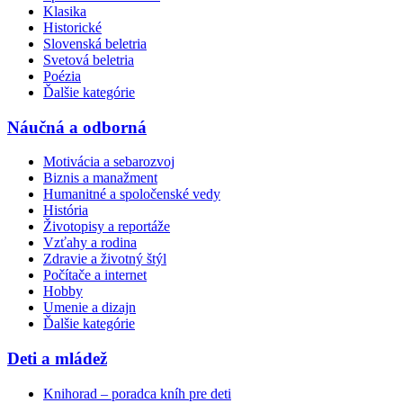
Klasika
Historické
Slovenská beletria
Svetová beletria
Poézia
Ďalšie kategórie
Náučná a odborná
Motivácia a sebarozvoj
Biznis a manažment
Humanitné a spoločenské vedy
História
Životopisy a reportáže
Vzťahy a rodina
Zdravie a životný štýl
Počítače a internet
Hobby
Umenie a dizajn
Ďalšie kategórie
Deti a mládež
Knihorad – poradca kníh pre deti