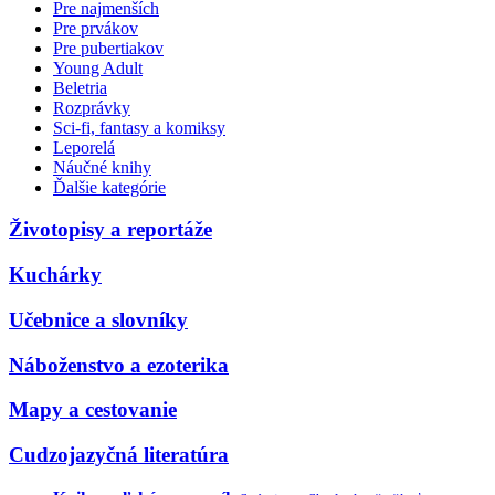
Pre najmenších
Pre prvákov
Pre pubertiakov
Young Adult
Beletria
Rozprávky
Sci-fi, fantasy a komiksy
Leporelá
Náučné knihy
Ďalšie kategórie
Životopisy a reportáže
Kuchárky
Učebnice a slovníky
Náboženstvo a ezoterika
Mapy a cestovanie
Cudzojazyčná literatúra