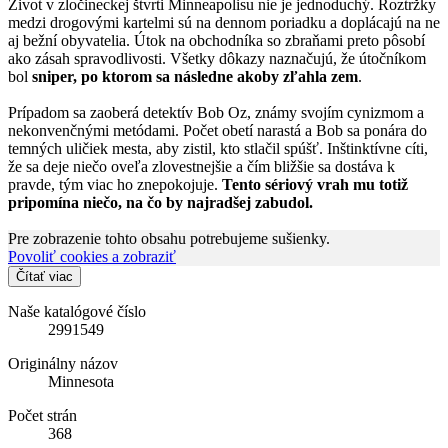
Život v zločineckej štvrti Minneapolisu nie je jednoduchý. Roztržky
medzi drogovými kartelmi sú na dennom poriadku a doplácajú na ne
aj bežní obyvatelia. Útok na obchodníka so zbraňami preto pôsobí
ako zásah spravodlivosti. Všetky dôkazy naznačujú, že útočníkom
bol
sniper, po ktorom sa následne akoby zľahla zem
.
Prípadom sa zaoberá detektív Bob Oz, známy svojím cynizmom a
nekonvenčnými metódami. Počet obetí narastá a Bob sa ponára do
temných uličiek mesta, aby zistil, kto stlačil spúšť. Inštinktívne cíti,
že sa deje niečo oveľa zlovestnejšie a čím bližšie sa dostáva k
pravde, tým viac ho znepokojuje.
Tento sériový vrah mu totiž
pripomína niečo, na čo by najradšej zabudol.
Pre zobrazenie tohto obsahu potrebujeme sušienky.
Povoliť cookies a zobraziť
Čítať viac
Naše katalógové číslo
2991549
Originálny názov
Minnesota
Počet strán
368