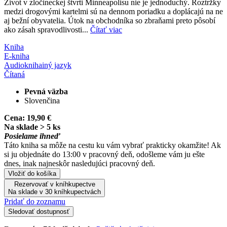
Život v zločineckej štvrti Minneapolisu nie je jednoduchý. Roztržky
medzi drogovými kartelmi sú na dennom poriadku a doplácajú na ne
aj bežní obyvatelia. Útok na obchodníka so zbraňami preto pôsobí
ako zásah spravodlivosti...
Čítať viac
Kniha
E-kniha
Audiokniha
iný jazyk
Čítaná
Pevná väzba
Slovenčina
Cena:
19,90 €
Na sklade > 5 ks
Posielame ihneď
Táto kniha sa môže na cestu ku vám vybrať prakticky okamžite! Ak
si ju objednáte do 13:00 v pracovný deň, odošleme vám ju ešte
dnes, inak najneskôr nasledujúci pracovný deň.
Vložiť do košíka
Rezervovať v kníhkupectve
Na sklade v 30 kníhkupectvách
Pridať do zoznamu
Sledovať dostupnosť