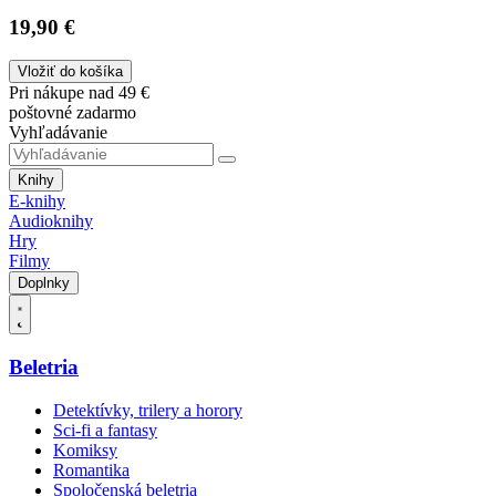
19,90 €
Vložiť do košíka
Pri nákupe nad 49 €
poštovné zadarmo
Vyhľadávanie
Knihy
E-knihy
Audioknihy
Hry
Filmy
Doplnky
Beletria
Detektívky, trilery a horory
Sci-fi a fantasy
Komiksy
Romantika
Spoločenská beletria