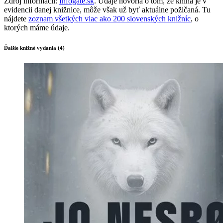
Zdroj informácií:
Infogate.sk
. Údaje hovoria o tom, že kniha je v
evidencii danej knižnice, môže však už byť aktuálne požičaná. Tu
nájdete
zoznam všetkých viac ako 200 slovenských knižníc
, o
ktorých máme údaje.
Ďalšie knižné vydania (4)