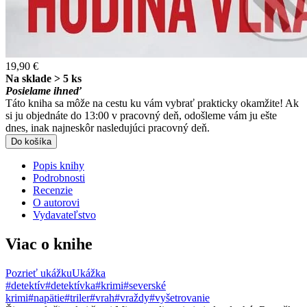
19,90 €
Na sklade > 5 ks
Posielame ihneď
Táto kniha sa môže na cestu ku vám vybrať prakticky okamžite! Ak
si ju objednáte do 13:00 v pracovný deň, odošleme vám ju ešte
dnes, inak najneskôr nasledujúci pracovný deň.
Do košíka
Popis knihy
Podrobnosti
Recenzie
O autorovi
Vydavateľstvo
Viac o knihe
Pozrieť ukážku
Ukážka
#detektív
#detektívka
#krimi
#severské
krimi
#napätie
#triler
#vrah
#vraždy
#vyšetrovanie