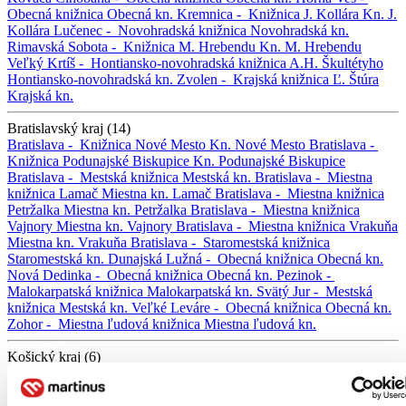
Obecná knižnica
Obecná kn.
Kremnica -
Knižnica J. Kollára
Kn. J.
Kollára
Lučenec -
Novohradská knižnica
Novohradská kn.
Rimavská Sobota -
Knižnica M. Hrebendu
Kn. M. Hrebendu
Veľký Krtíš -
Hontiansko-novohradská knižnica A.H. Škultétyho
Hontiansko-novohradská kn.
Zvolen -
Krajská knižnica Ľ. Štúra
Krajská kn.
Bratislavský kraj (14)
Bratislava -
Knižnica Nové Mesto
Kn. Nové Mesto
Bratislava -
Knižnica Podunajské Biskupice
Kn. Podunajské Biskupice
Bratislava -
Mestská knižnica
Mestská kn.
Bratislava -
Miestna
knižnica Lamač
Miestna kn. Lamač
Bratislava -
Miestna knižnica
Petržalka
Miestna kn. Petržalka
Bratislava -
Miestna knižnica
Vajnory
Miestna kn. Vajnory
Bratislava -
Miestna knižnica Vrakuňa
Miestna kn. Vrakuňa
Bratislava -
Staromestská knižnica
Staromestská kn.
Dunajská Lužná -
Obecná knižnica
Obecná kn.
Nová Dedinka -
Obecná knižnica
Obecná kn.
Pezinok -
Malokarpatská knižnica
Malokarpatská kn.
Svätý Jur -
Mestská
knižnica
Mestská kn.
Veľké Leváre -
Obecná knižnica
Obecná kn.
Zohor -
Miestna ľudová knižnica
Miestna ľudová kn.
Košický kraj (6)
Gemerská Poloma -
Obecná knižnica
Obecná kn.
Kráľovský
Chlmec -
Kultúrne centrum Medzibodrožia a Použia
Kult. cent.
Medzibodrožia a Použia
Michalovce -
Zemplínska knižnica G.