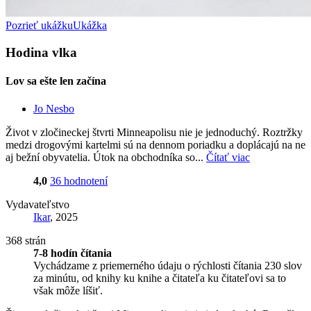
Pozrieť ukážku
Ukážka
Hodina vlka
Lov sa ešte len začína
Jo Nesbo
Život v zločineckej štvrti Minneapolisu nie je jednoduchý. Roztržky
medzi drogovými kartelmi sú na dennom poriadku a doplácajú na ne
aj bežní obyvatelia. Útok na obchodníka so...
Čítať viac
4,0
36 hodnotení
Vydavateľstvo
Ikar
, 2025
368 strán
7-8 hodín čítania
Vychádzame z priemerného údaju o rýchlosti čítania 230 slov
za minútu, od knihy ku knihe a čitateľa ku čitateľovi sa to
však môže líšiť.