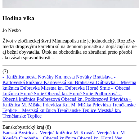
Hodina vlka
Jo Nesbo
Život v zločineckej štvrti Minneapolisu nie je jednoduchý. Roztržky
medzi drogovými kartelmi sú na dennom poriadku a doplácajú na ne
aj bežní obyvatelia. Útok na obchodníka so zbraňami preto pôsobí
ako zásah spravodlivosti...
(7)
-
Knižnica mesta Nováky
Kn. mesta Nováky
Bratislava -
Karloveská knižnica
Karloveská kn.
Bratislava-Dúbravka -
Miestna
knižnica Dúbravka
Miestna kn. Dúbravka
Horné Srnie -
Obecná
knižnica Horné Srnie
Obecná kn. Horné Srnie
Podbrezová -
Obecná knižnica Podbrezová
Obecná kn. Podbrezová
Prievidza -
Knižnica M. Mišíka Prievidza
Kn. M. Mišíka Prievidza
Trenčianske
Teplice -
Mestská knižnica Trenčianske Teplice
Mestská kn.
Trenčianske Teplice
Banskobystrický kraj (8)
Banská Bystrica -
Verejná knižnica M. Kováča
Verejná kn. M.
Kováča
Cinobaňa -
Obecná knižnica
Obecná kn.
Horná Ves -