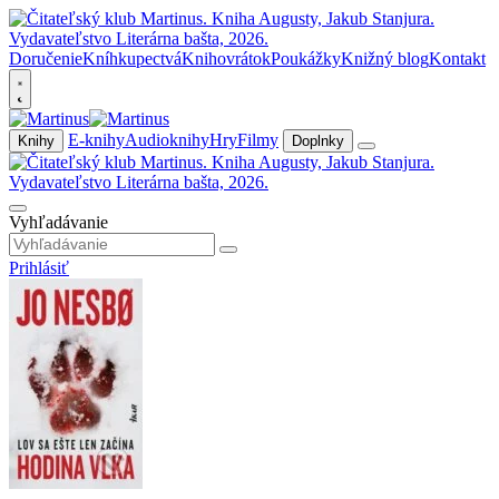
Doručenie
Kníhkupectvá
Knihovrátok
Poukážky
Knižný blog
Kontakt
E-knihy
Audioknihy
Hry
Filmy
Knihy
Doplnky
Vyhľadávanie
Prihlásiť