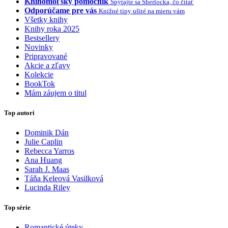
Knihomoľský pomocník
Spýtajte sa Sherlocka, čo čítať
Odporúčame pre vás
Knižné tipy ušité na mieru vám
Všetky knihy
Knihy roka 2025
Bestsellery
Novinky
Pripravované
Akcie a zľavy
Kolekcie
BookTok
Mám záujem o titul
Top autori
Dominik Dán
Julie Caplin
Rebecca Yarros
Ana Huang
Sarah J. Maas
Táňa Keleová Vasilková
Lucinda Riley
Top série
Romantické úteky