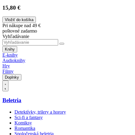
15,80 €
Vložiť do košíka
Pri nákupe nad 49 €
poštovné zadarmo
Vyhľadávanie
Knihy
E-knihy
Audioknihy
Hry
Filmy
Doplnky
Beletria
Detektívky, trilery a horory
Sci-fi a fantasy
Komiksy
Romantika
Spoločenská beletria