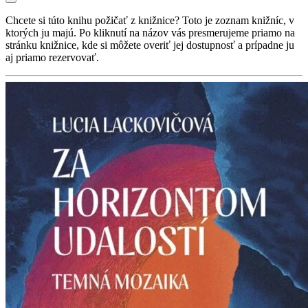
Chcete si túto knihu požičať z knižnice? Toto je zoznam knižníc, v
ktorých ju majú. Po kliknutí na názov vás presmerujeme priamo na
stránku knižnice, kde si môžete overiť jej dostupnosť a prípadne ju
aj priamo rezervovať.