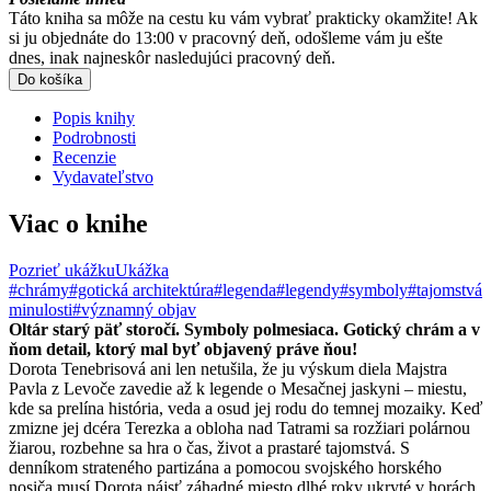
Táto kniha sa môže na cestu ku vám vybrať prakticky okamžite! Ak
si ju objednáte do 13:00 v pracovný deň, odošleme vám ju ešte
dnes, inak najneskôr nasledujúci pracovný deň.
Do košíka
Popis knihy
Podrobnosti
Recenzie
Vydavateľstvo
Viac o knihe
Pozrieť ukážku
Ukážka
#chrámy
#gotická architektúra
#legenda
#legendy
#symboly
#tajomstvá
minulosti
#významný objav
Oltár starý päť storočí. Symboly polmesiaca. Gotický chrám a v
ňom detail, ktorý mal byť objavený práve ňou!
Dorota Tenebrisová ani len netušila, že ju výskum diela Majstra
Pavla z Levoče zavedie až k legende o Mesačnej jaskyni – miestu,
kde sa prelína história, veda a osud jej rodu do temnej mozaiky. Keď
zmizne jej dcéra Terezka a obloha nad Tatrami sa rozžiari polárnou
žiarou, rozbehne sa hra o čas, život a prastaré tajomstvá. S
denníkom strateného partizána a pomocou svojského horského
nosiča musí Dorota nájsť záhadné miesto dlhé roky ukryté v horách.