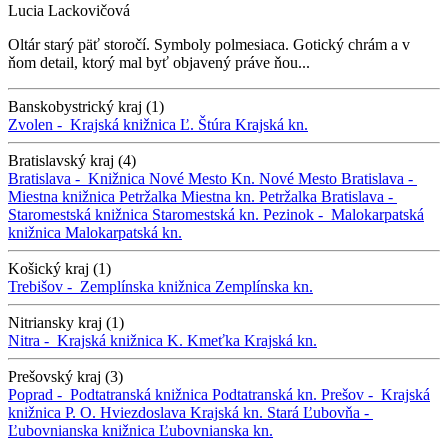
Lucia Lackovičová
Oltár starý päť storočí. Symboly polmesiaca. Gotický chrám a v
ňom detail, ktorý mal byť objavený práve ňou...
Banskobystrický kraj (1)
Zvolen -
Krajská knižnica Ľ. Štúra
Krajská kn.
Bratislavský kraj (4)
Bratislava -
Knižnica Nové Mesto
Kn. Nové Mesto
Bratislava -
Miestna knižnica Petržalka
Miestna kn. Petržalka
Bratislava -
Staromestská knižnica
Staromestská kn.
Pezinok -
Malokarpatská
knižnica
Malokarpatská kn.
Košický kraj (1)
Trebišov -
Zemplínska knižnica
Zemplínska kn.
Nitriansky kraj (1)
Nitra -
Krajská knižnica K. Kmeťka
Krajská kn.
Prešovský kraj (3)
Poprad -
Podtatranská knižnica
Podtatranská kn.
Prešov -
Krajská
knižnica P. O. Hviezdoslava
Krajská kn.
Stará Ľubovňa -
Ľubovnianska knižnica
Ľubovnianska kn.