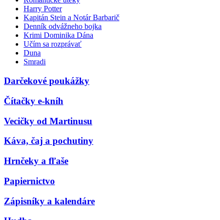
Harry Potter
Kapitán Stein a Notár Barbarič
Denník odvážneho bojka
Krimi Dominika Dána
Učím sa rozprávať
Duna
Smradi
Darčekové poukážky
Čítačky e-kníh
Vecičky od Martinusu
Káva, čaj a pochutiny
Hrnčeky a fľaše
Papiernictvo
Zápisníky a kalendáre