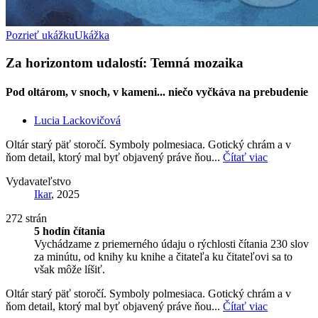
Pozrieť ukážku
Ukážka
Za horizontom udalostí: Temná mozaika
Pod oltárom, v snoch, v kameni... niečo vyčkáva na prebudenie
Lucia Lackovičová
Oltár starý päť storočí. Symboly polmesiaca. Gotický chrám a v
ňom detail, ktorý mal byť objavený práve ňou...
Čítať viac
Vydavateľstvo
Ikar
, 2025
272 strán
5 hodín čítania
Vychádzame z priemerného údaju o rýchlosti čítania 230 slov
za minútu, od knihy ku knihe a čitateľa ku čitateľovi sa to
však môže líšiť.
Oltár starý päť storočí. Symboly polmesiaca. Gotický chrám a v
ňom detail, ktorý mal byť objavený práve ňou...
Čítať viac