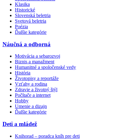
Klasika
Historické
Slovenská beletria
Svetová beletria
Poézia
Ďalšie kategórie
Náučná a odborná
Motivácia a sebarozvoj
Biznis a manažment
Humanitné a spoločenské vedy
História
Životopisy a reportáže
Vzťahy a rodina
Zdravie a životný štýl
Počítače a internet
Hobby
Umenie a dizajn
Ďalšie kategórie
Deti a mládež
Knihorad – poradca kníh pre deti