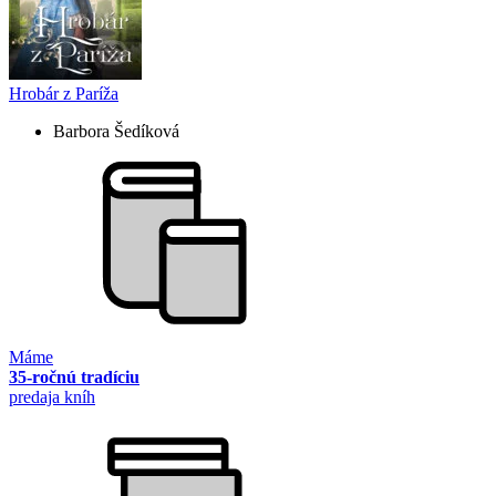
Hrobár z Paríža
Barbora Šedíková
Máme
35-ročnú tradíciu
predaja kníh