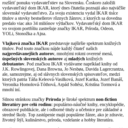
rozšíriť ponuku vydavateľstiev na Slovensku. Čoskoro založili
vydavateľský dom IKAR, ktorý dnes čitatelia poznajú ako najväčšie
slovenské vydavateľstvo. Za svoju existenciu vydal IKAR tisíce
titulov a stovky bestsellerov rôznych žánrov, z ktorých sa dovedna
predalo viac ako 34 miliónov výtlačkov. Vydavateľský dom IKAR
vo svojom portfóliu zastrešuje značky IKAR, Príroda, Odeon,
YOLi, Stonožka a Ajna.
Vlajková značka IKAR
predstavuje najširšie spektrum knižných
titulov. Pod touto značkou nájde každý čitateľ našich
najpredávanejších autorov
, mnohými rokmi overené mená,
úspešných slovenských autorov
aj
mladých
knižných
debutantov
. Pod značkou IKAR vydávame napríklad knihy od
J.K. Rowlingovej, Dana Browna, Jo Nesbøa, Davida Lagercrantza,
ale, samozrejme, aj od slávnych slovenských spisovateľov, medzi
ktorých patria Táňa Keleová-Vasilková, Jozef Karika, Jozef Banáš,
Veronika Homolová-Tóthová, Arpád Soltész, Kristína Tormová a
mnohí iní.
Silnou stránkou značky
Príroda
je široké spektrum
non-fiction
literatúry pre celú rodinu
: populárno-náučné knihy, encyklopédie,
obrazové publikácie, ale i odborné tituly a učebnice pre základné a
stredné školy. Top zastúpenie majú populárne žánre, ako je zdravie,
životný štýl, kulinárstvo, príroda, vzdelanie a hobby literatúra.