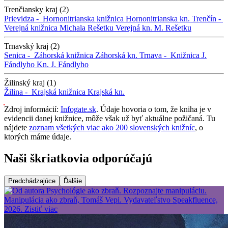
Trenčiansky kraj (2)
Prievidza -
Hornonitrianska knižnica
Hornonitrianska kn.
Trenčín -
Verejná knižnica Michala Rešetku
Verejná kn. M. Rešetku
Trnavský kraj (2)
Senica -
Záhorská knižnica
Záhorská kn.
Trnava -
Knižnica J.
Fándlyho
Kn. J. Fándlyho
Žilinský kraj (1)
Žilina -
Krajská knižnica
Krajská kn.
Zdroj informácií:
Infogate.sk
. Údaje hovoria o tom, že kniha je v
evidencii danej knižnice, môže však už byť aktuálne požičaná. Tu
nájdete
zoznam všetkých viac ako 200 slovenských knižníc
, o
ktorých máme údaje.
Naši škriatkovia odporúčajú
Predchádzajúce
Ďalšie