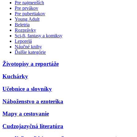
Pre najmenších
Pre prvákov
Pre pubertiakov
Young Adult
Beletria
Rozprávky
Sci-fi, fantasy a komiksy
Leporelá
Náučné knihy
Ďalšie kategórie
Životopisy a reportáže
Kuchárky
Učebnice a slovníky
Náboženstvo a ezoterika
Mapy a cestovanie
Cudzojazyčná literatúra