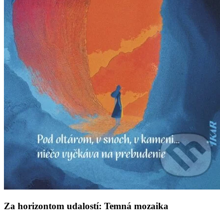
Za horizontom udalostí: Temná mozaika