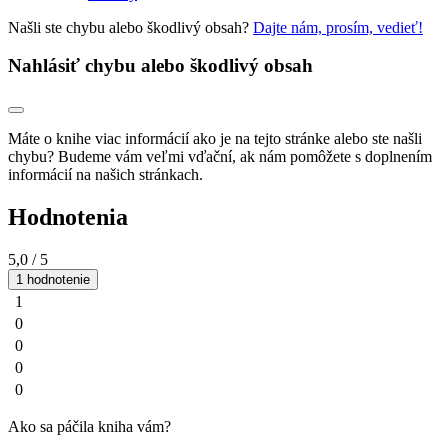
Našli ste chybu alebo škodlivý obsah?
Dajte nám, prosím, vedieť!
Nahlásiť chybu alebo škodlivý obsah
Máte o knihe viac informácií ako je na tejto stránke alebo ste našli
chybu? Budeme vám veľmi vďační, ak nám pomôžete s doplnením
informácií na našich stránkach.
Hodnotenia
5,0
/ 5
1 hodnotenie
1
0
0
0
0
Ako sa páčila kniha vám?