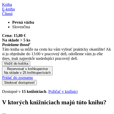
Kniha
E-kniha
Čítaná
Pevná väzba
Slovenčina
Cena:
15,80 €
Na sklade > 5 ks
Posielame ihneď
Táto kniha sa môže na cestu ku vám vybrať prakticky okamžite! Ak
si ju objednáte do 13:00 v pracovný deň, odošleme vám ju ešte
dnes, inak najneskôr nasledujúci pracovný deň.
Vložiť do košíka
Rezervovať v kníhkupectve
Na sklade v 25 kníhkupectvách
Pridať do zoznamu
Sledovať dostupnosť
Dostupné v
15 knižniciach
.
Požičať v knižnici
V ktorých knižniciach majú túto knihu?