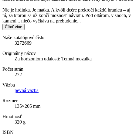
Nie je hrdinka. Je matka. A kvôli dcére prekročí každú hranicu – aj
tú, za ktorou sa už končí možnosť návratu. Pod oltárom, v snoch, v
kameni... niečo vyčkáva na prebudenie...
Čítať viac
Naše katalógové číslo
3272669
Originálny názov
Za horizontom udalostí: Temná mozaika
Počet strán
272
Väzba
pevná väzba
Rozmer
135×205 mm
Hmotnosť
320 g
ISBN