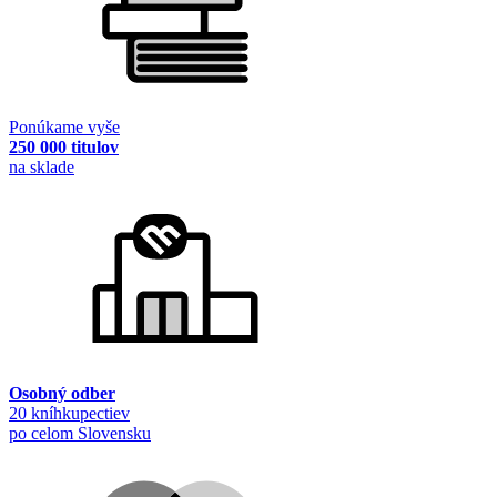
Ponúkame vyše
250 000 titulov
na sklade
Osobný odber
20 kníhkupectiev
po celom Slovensku