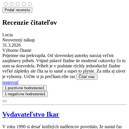
Pridať recenziu
Recenzie čitateľov
Lucia
Neoverený nákup
31.3.2026
Výborne čítanie
Prijemne ma prekvapila. Od slovenskej autorky naozaj veľmi
zaujímavy príbeh. Vtipné pútavé žiadne tie moderné cukrovky čo to
som sa dozvedela. Príbeh je v podstate rýchly jednoduchý žiadne
veľké zápletky ale číta sa to samé a super to plynie. Za mňa aj záver
je vyborny. Určite si ju prečítam ešte raz
Čítať viac
reagovať
1 pozitívne hodnotenie
1
1 negatívne hodnotenie
1
Vydavateľstvo Ikar
V roku 1990 si desať knižných nadšencov povedalo, že nastal čas