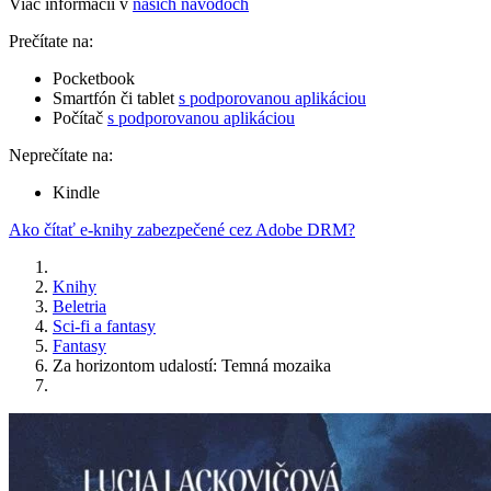
Viac informácií v
našich návodoch
Prečítate na:
Pocketbook
Smartfón či tablet
s podporovanou aplikáciou
Počítač
s podporovanou aplikáciou
Neprečítate na:
Kindle
Ako čítať e-knihy zabezpečené cez Adobe DRM?
Knihy
Beletria
Sci-fi a fantasy
Fantasy
Za horizontom udalostí: Temná mozaika