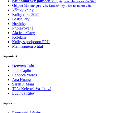
Knihomoľský pomocník
Spýtajte sa Sherlocka, čo čítať
Odporúčame pre vás
Knižné tipy ušité na mieru vám
Všetky knihy
Knihy roka 2025
Bestsellery
Novinky
Pripravované
Akcie a zľavy
Kolekcie
Knihy s podporou FPU
Mám záujem o titul
Top autori
Dominik Dán
Julie Caplin
Rebecca Yarros
Ana Huang
Sarah J. Maas
Táňa Keleová Vasilková
Lucinda Riley
Top série
Romantické úteky