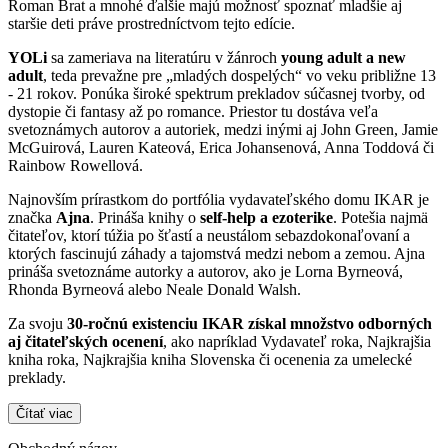
Roman Brat a mnohé ďalšie majú možnosť spoznať mladšie aj
staršie deti práve prostredníctvom tejto edície.
YOLi
sa zameriava na literatúru v žánroch
young adult a new
adult
, teda prevažne pre „mladých dospelých“ vo veku približne 13
- 21 rokov. Ponúka široké spektrum prekladov súčasnej tvorby, od
dystopie či fantasy až po romance. Priestor tu dostáva veľa
svetoznámych autorov a autoriek, medzi inými aj John Green, Jamie
McGuirová, Lauren Kateová, Erica Johansenová, Anna Toddová či
Rainbow Rowellová.
Najnovším prírastkom do portfólia vydavateľského domu IKAR je
značka
Ajna
. Prináša knihy o
self-help a ezoterike
. Potešia najmä
čitateľov, ktorí túžia po šťastí a neustálom sebazdokonaľovaní a
ktorých fascinujú záhady a tajomstvá medzi nebom a zemou. Ajna
prináša svetoznáme autorky a autorov, ako je Lorna Byrneová,
Rhonda Byrneová alebo Neale Donald Walsh.
Za svoju
30-ročnú existenciu IKAR získal množstvo odborných
aj čitateľských ocenení
, ako napríklad Vydavateľ roka, Najkrajšia
kniha roka, Najkrajšia kniha Slovenska či ocenenia za umelecké
preklady.
Čítať viac