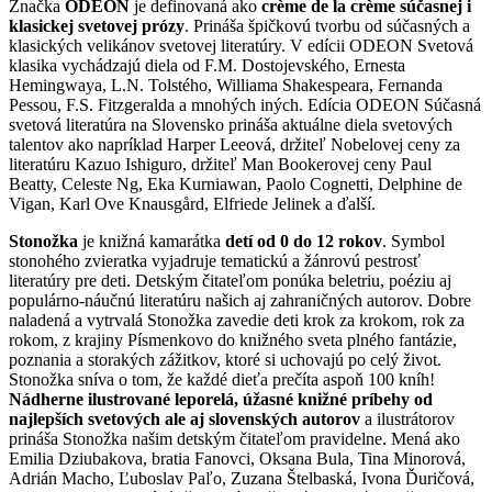
Značka
ODEON
je definovaná ako
crème de la crème súčasnej i
klasickej svetovej prózy
. Prináša špičkovú tvorbu od súčasných a
klasických velikánov svetovej literatúry. V edícii ODEON Svetová
klasika vychádzajú diela od F.M. Dostojevského, Ernesta
Hemingwaya, L.N. Tolstého, Williama Shakespeara, Fernanda
Pessou, F.S. Fitzgeralda a mnohých iných. Edícia ODEON Súčasná
svetová literatúra na Slovensko prináša aktuálne diela svetových
talentov ako napríklad Harper Leeová, držiteľ Nobelovej ceny za
literatúru Kazuo Ishiguro, držiteľ Man Bookerovej ceny Paul
Beatty, Celeste Ng, Eka Kurniawan, Paolo Cognetti, Delphine de
Vigan, Karl Ove Knausgård, Elfriede Jelinek a ďalší.
Stonožka
je knižná kamarátka
detí od 0 do 12 rokov
. Symbol
stonohého zvieratka vyjadruje tematickú a žánrovú pestrosť
literatúry pre deti. Detským čitateľom ponúka beletriu, poéziu aj
populárno-náučnú literatúru našich aj zahraničných autorov. Dobre
naladená a vytrvalá Stonožka zavedie deti krok za krokom, rok za
rokom, z krajiny Písmenkovo do knižného sveta plného fantázie,
poznania a storakých zážitkov, ktoré si uchovajú po celý život.
Stonožka sníva o tom, že každé dieťa prečíta aspoň 100 kníh!
Nádherne ilustrované leporelá, úžasné knižné príbehy od
najlepších svetových ale aj slovenských autorov
a ilustrátorov
prináša Stonožka našim detským čitateľom pravidelne. Mená ako
Emilia Dziubakova, bratia Fanovci, Oksana Bula, Tina Minorová,
Adrián Macho, Ľuboslav Paľo, Zuzana Štelbaská, Ivona Ďuričová,