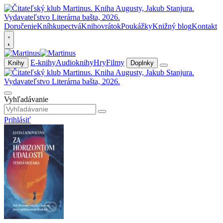
Doručenie
Kníhkupectvá
Knihovrátok
Poukážky
Knižný blog
Kontakt
E-knihy
Audioknihy
Hry
Filmy
Knihy
Doplnky
Vyhľadávanie
Prihlásiť