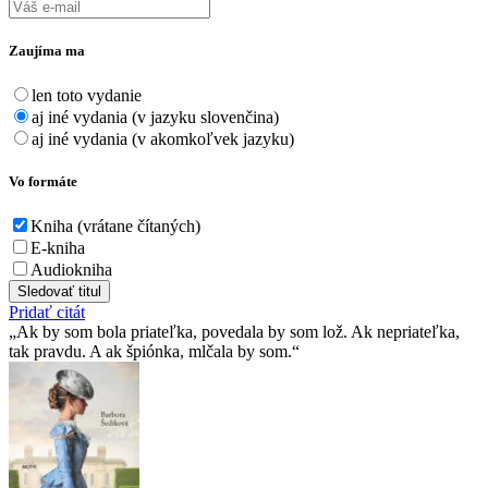
Zaujíma ma
len toto vydanie
aj iné vydania (v jazyku slovenčina)
aj iné vydania (v akomkoľvek jazyku)
Vo formáte
Kniha (vrátane čítaných)
E-kniha
Audiokniha
Sledovať titul
Pridať citát
Ak by som bola priateľka, povedala by som lož. Ak nepriateľka,
tak pravdu. A ak špiónka, mlčala by som.