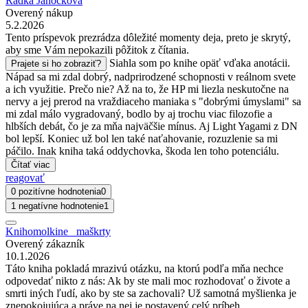
Radka Janočková
Overený nákup
5.2.2026
Tento príspevok prezrádza dôležité momenty deja, preto je skrytý,
aby sme Vám nepokazili pôžitok z čítania.
Siahla som po knihe opäť vďaka anotácii.
Prajete si ho zobraziť?
Nápad sa mi zdal dobrý, nadprirodzené schopnosti v reálnom svete
a ich využitie. Prečo nie? Až na to, že HP mi liezla neskutočne na
nervy a jej prerod na vraždiaceho maniaka s "dobrými úmyslami" sa
mi zdal málo vygradovaný, bodlo by aj trochu viac filozofie a
hlbších debát, čo je za mňa najväčšie mínus. Aj Light Yagami z DN
bol lepší. Koniec už bol len také naťahovanie, rozuzlenie sa mi
páčilo. Inak kniha taká oddychovka, škoda len toho potenciálu.
Čítať viac
reagovať
0 pozitívne hodnotenia
0
1 negatívne hodnotenie
1
Knihomolkine_ maškrty
Overený zákazník
10.1.2026
Táto kniha pokladá mrazivú otázku, na ktorú podľa mňa nechce
odpovedať nikto z nás: Ak by ste mali moc rozhodovať o živote a
smrti iných ľudí, ako by ste sa zachovali? Už samotná myšlienka je
znepokojujúca a práve na nej je postavený celý príbeh.