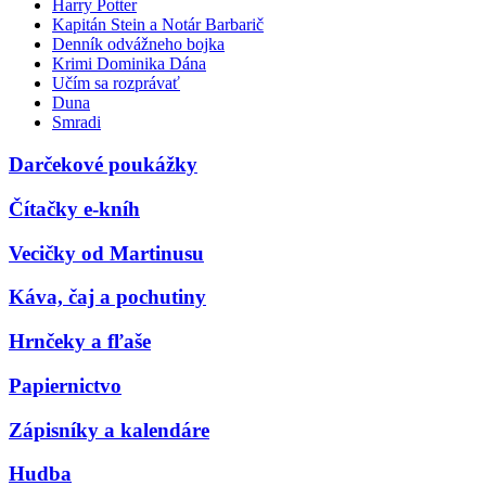
Harry Potter
Kapitán Stein a Notár Barbarič
Denník odvážneho bojka
Krimi Dominika Dána
Učím sa rozprávať
Duna
Smradi
Darčekové poukážky
Čítačky e-kníh
Vecičky od Martinusu
Káva, čaj a pochutiny
Hrnčeky a fľaše
Papiernictvo
Zápisníky a kalendáre
Hudba