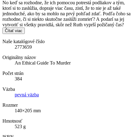
No keď sa rozhodne, že ich pomocou potrestá podliakov a tým,
ktorí si to zaslúžia, dopraje viac času, zistí, že to nie je až také
jednoduché, ako by sa mohlo na prvý pohľad zdať. Podľa čoho sa
rozhodne, či si niekto skutočne zaslúži zomrieť? A podarí sa jej
vytvoriť si všetky pravidlá, skôr než Ruth vyprší požičaný čas?
Čítať viac
Naše katalógové číslo
2773659
Originálny názov
An Ethical Guide To Murder
Počet strán
384
Väzba
pevná väzba
Rozmer
140×205 mm
Hmotnosť
523 g
ISBN