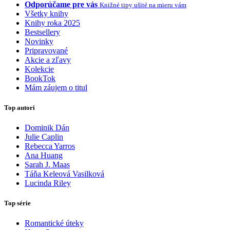
Odporúčame pre vás
Knižné tipy ušité na mieru vám
Všetky knihy
Knihy roka 2025
Bestsellery
Novinky
Pripravované
Akcie a zľavy
Kolekcie
BookTok
Mám záujem o titul
Top autori
Dominik Dán
Julie Caplin
Rebecca Yarros
Ana Huang
Sarah J. Maas
Táňa Keleová Vasilková
Lucinda Riley
Top série
Romantické úteky