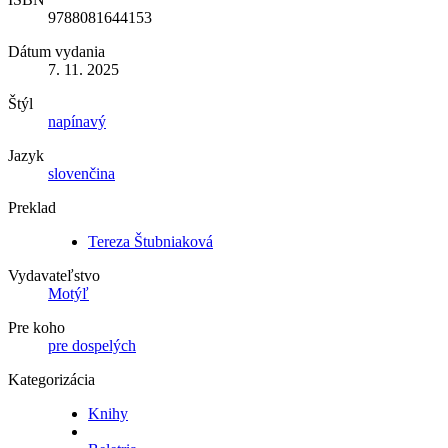
9788081644153
Dátum vydania
7. 11. 2025
Štýl
napínavý
Jazyk
slovenčina
Preklad
Tereza Štubniaková
Vydavateľstvo
Motýľ
Pre koho
pre dospelých
Kategorizácia
Knihy