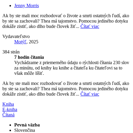
Jenny Morris
Ak by ste mali moc rozhodovať o živote a smrti ostatných ľudí, ako
by ste sa zachovali? Thea má tajomstvo. Pomocou jediného dotyku
dokáže zistiť, ako dlho bude človek žiť...
Čítať viac
Vydavateľstvo
Motýľ
, 2025
384 strán
7 hodín čítania
Vychádzame z priemerného údaju o rýchlosti čítania 230 slov
za minútu, od knihy ku knihe a čitateľa ku čitateľovi sa to
však môže líšiť.
Ak by ste mali moc rozhodovať o živote a smrti ostatných ľudí, ako
by ste sa zachovali? Thea má tajomstvo. Pomocou jediného dotyku
dokáže zistiť, ako dlho bude človek žiť...
Čítať viac
Kniha
E-kniha
Čítaná
Pevná väzba
Slovenčina