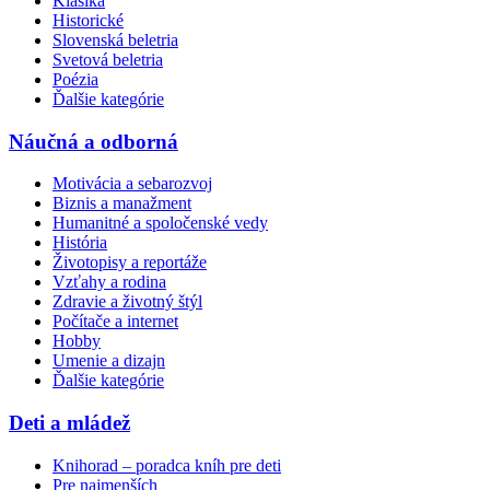
Klasika
Historické
Slovenská beletria
Svetová beletria
Poézia
Ďalšie kategórie
Náučná a odborná
Motivácia a sebarozvoj
Biznis a manažment
Humanitné a spoločenské vedy
História
Životopisy a reportáže
Vzťahy a rodina
Zdravie a životný štýl
Počítače a internet
Hobby
Umenie a dizajn
Ďalšie kategórie
Deti a mládež
Knihorad – poradca kníh pre deti
Pre najmenších