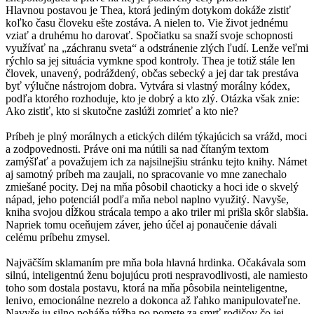
Hlavnou postavou je Thea, ktorá jediným dotykom dokáže zistiť
koľko času človeku ešte zostáva. A nielen to. Vie život jednému
vziať a druhému ho darovať. Spočiatku sa snaží svoje schopnosti
využívať na „záchranu sveta“ a odstránenie zlých ľudí. Lenže veľmi
rýchlo sa jej situácia vymkne spod kontroly. Thea je totiž stále len
človek, unavený, podráždený, občas sebecký a jej dar tak prestáva
byť výlučne nástrojom dobra. Vytvára si vlastný morálny kódex,
podľa ktorého rozhoduje, kto je dobrý a kto zlý. Otázka však znie:
Ako zistiť, kto si skutočne zaslúži zomrieť a kto nie?
Príbeh je plný morálnych a etických dilém týkajúcich sa vrážd, moci
a zodpovednosti. Práve oni ma nútili sa nad čítaným textom
zamýšľať a považujem ich za najsilnejšiu stránku tejto knihy. Námet
aj samotný príbeh ma zaujali, no spracovanie vo mne zanechalo
zmiešané pocity. Dej na mňa pôsobil chaoticky a hoci ide o skvelý
nápad, jeho potenciál podľa mňa nebol naplno využitý. Navyše,
kniha svojou dĺžkou strácala tempo a ako triler mi prišla skôr slabšia.
Napriek tomu oceňujem záver, jeho účel aj ponaučenie dávali
celému príbehu zmysel.
Najväčším sklamaním pre mňa bola hlavná hrdinka. Očakávala som
silnú, inteligentnú ženu bojujúcu proti nespravodlivosti, ale namiesto
toho som dostala postavu, ktorá na mňa pôsobila neinteligentne,
lenivo, emocionálne nezrelo a dokonca až ľahko manipulovateľne.
Navyše ju silno poháňa túžba po pomste za smrť rodičov čo jej