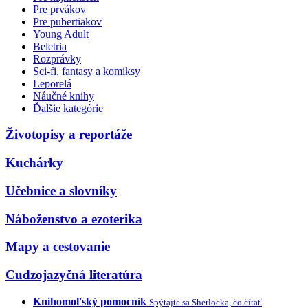
Pre prvákov
Pre pubertiakov
Young Adult
Beletria
Rozprávky
Sci-fi, fantasy a komiksy
Leporelá
Náučné knihy
Ďalšie kategórie
Životopisy a reportáže
Kuchárky
Učebnice a slovníky
Náboženstvo a ezoterika
Mapy a cestovanie
Cudzojazyčná literatúra
Knihomoľský pomocník
Spýtajte sa Sherlocka, čo čítať