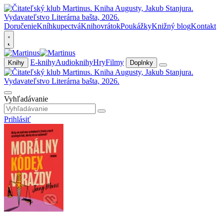
Doručenie
Kníhkupectvá
Knihovrátok
Poukážky
Knižný blog
Kontakt
E-knihy
Audioknihy
Hry
Filmy
Knihy
Doplnky
Vyhľadávanie
Prihlásiť