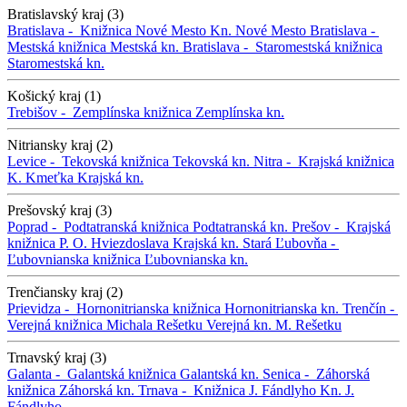
Bratislavský kraj (3)
Bratislava -
Knižnica Nové Mesto
Kn. Nové Mesto
Bratislava -
Mestská knižnica
Mestská kn.
Bratislava -
Staromestská knižnica
Staromestská kn.
Košický kraj (1)
Trebišov -
Zemplínska knižnica
Zemplínska kn.
Nitriansky kraj (2)
Levice -
Tekovská knižnica
Tekovská kn.
Nitra -
Krajská knižnica
K. Kmeťka
Krajská kn.
Prešovský kraj (3)
Poprad -
Podtatranská knižnica
Podtatranská kn.
Prešov -
Krajská
knižnica P. O. Hviezdoslava
Krajská kn.
Stará Ľubovňa -
Ľubovnianska knižnica
Ľubovnianska kn.
Trenčiansky kraj (2)
Prievidza -
Hornonitrianska knižnica
Hornonitrianska kn.
Trenčín -
Verejná knižnica Michala Rešetku
Verejná kn. M. Rešetku
Trnavský kraj (3)
Galanta -
Galantská knižnica
Galantská kn.
Senica -
Záhorská
knižnica
Záhorská kn.
Trnava -
Knižnica J. Fándlyho
Kn. J.
Fándlyho