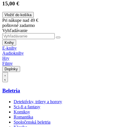
15,00 €
Vložiť do košíka
Pri nákupe nad 49 €
poštovné zadarmo
Vyhľadávanie
Knihy
E-knihy
Audioknihy
Hry
Filmy
Doplnky
Beletria
Detektívky, trilery a horory
Sci-fi a fantasy
Komiksy
Romantika
Spoločenská beletria