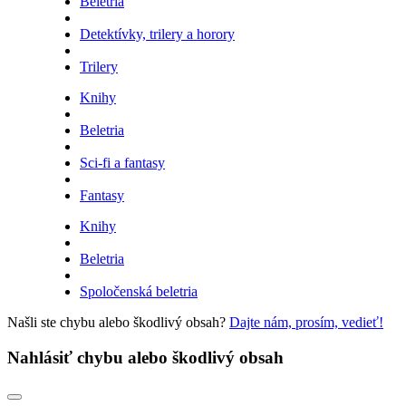
Beletria
Detektívky, trilery a horory
Trilery
Knihy
Beletria
Sci-fi a fantasy
Fantasy
Knihy
Beletria
Spoločenská beletria
Našli ste chybu alebo škodlivý obsah?
Dajte nám, prosím, vedieť!
Nahlásiť chybu alebo škodlivý obsah