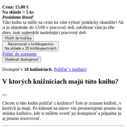
Cena:
15,00 €
Na sklade > 5 ks
Posielame ihneď
Táto kniha sa môže na cestu ku vám vybrať prakticky okamžite! Ak
si ju objednáte do 13:00 v pracovný deň, odošleme vám ju ešte
dnes, inak najneskôr nasledujúci pracovný deň.
Vložiť do košíka
Rezervovať v kníhkupectve
Na sklade v 25 kníhkupectvách
Pridať do zoznamu
Sledovať dostupnosť
Dostupné v
18 knižniciach
.
Požičať v knižnici
V ktorých knižniciach majú túto knihu?
Chcete si túto knihu požičať z knižnice? Toto je zoznam knižníc, v
ktorých ju majú. Po kliknutí na názov vás presmerujeme priamo na
stránku knižnice, kde si môžete overiť jej dostupnosť a prípadne ju
aj priamo rezervovať.