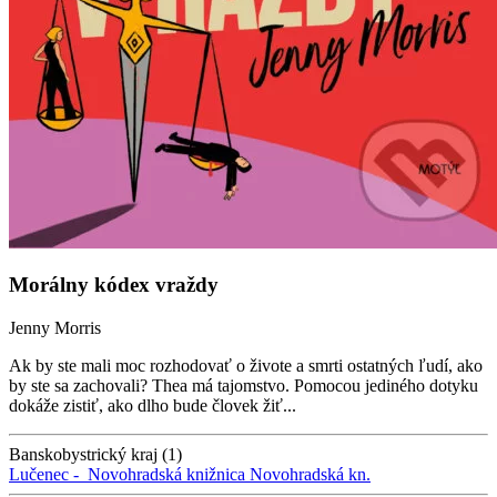
Morálny kódex vraždy
Jenny Morris
Ak by ste mali moc rozhodovať o živote a smrti ostatných ľudí, ako
by ste sa zachovali? Thea má tajomstvo. Pomocou jediného dotyku
dokáže zistiť, ako dlho bude človek žiť...
Banskobystrický kraj (1)
Lučenec -
Novohradská knižnica
Novohradská kn.