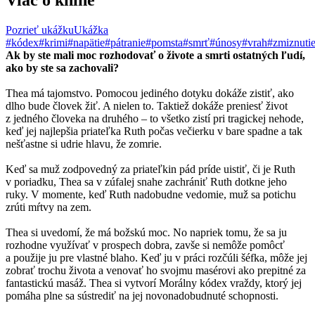
Viac o knihe
Pozrieť ukážku
Ukážka
#kódex
#krimi
#napätie
#pátranie
#pomsta
#smrť
#únosy
#vrah
#zmiznuti
Ak by ste mali moc rozhodovať o živote a smrti ostatných ľudí,
ako by ste sa zachovali?
Thea má tajomstvo. Pomocou jediného dotyku dokáže zistiť, ako
dlho bude človek žiť. A nielen to. Taktiež dokáže preniesť život
z jedného človeka na druhého – to všetko zistí pri tragickej nehode,
keď jej najlepšia priateľka Ruth počas večierku v bare spadne a tak
nešťastne si udrie hlavu, že zomrie.
Keď sa muž zodpovedný za priateľkin pád príde uistiť, či je Ruth
v poriadku, Thea sa v zúfalej snahe zachrániť Ruth dotkne jeho
ruky. V momente, keď Ruth nadobudne vedomie, muž sa potichu
zrúti mŕtvy na zem.
Thea si uvedomí, že má božskú moc. No napriek tomu, že sa ju
rozhodne využívať v prospech dobra, zavše si nemôže pomôcť
a použije ju pre vlastné blaho. Keď ju v práci rozčúli šéfka, môže jej
zobrať trochu života a venovať ho svojmu masérovi ako prepitné za
fantastickú masáž. Thea si vytvorí Morálny kódex vraždy, ktorý jej
pomáha plne sa sústrediť na jej novonadobudnuté schopnosti.