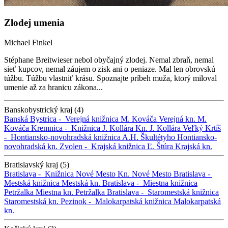
Zlodej umenia
Michael Finkel
Stéphane Breitwieser nebol obyčajný zlodej. Nemal zbraň, nemal
sieť kupcov, nemal záujem o zisk ani o peniaze. Mal len obrovskú
túžbu. Túžbu vlastniť krásu. Spoznajte príbeh muža, ktorý miloval
umenie až za hranicu zákona...
Banskobystrický kraj (4)
Banská Bystrica -
Verejná knižnica M. Kováča
Verejná kn. M.
Kováča
Kremnica -
Knižnica J. Kollára
Kn. J. Kollára
Veľký Krtíš
-
Hontiansko-novohradská knižnica A.H. Škultétyho
Hontiansko-
novohradská kn.
Zvolen -
Krajská knižnica Ľ. Štúra
Krajská kn.
Bratislavský kraj (5)
Bratislava -
Knižnica Nové Mesto
Kn. Nové Mesto
Bratislava -
Mestská knižnica
Mestská kn.
Bratislava -
Miestna knižnica
Petržalka
Miestna kn. Petržalka
Bratislava -
Staromestská knižnica
Staromestská kn.
Pezinok -
Malokarpatská knižnica
Malokarpatská
kn.