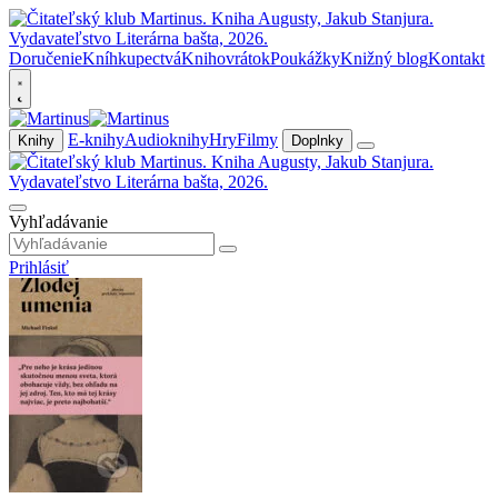
Doručenie
Kníhkupectvá
Knihovrátok
Poukážky
Knižný blog
Kontakt
E-knihy
Audioknihy
Hry
Filmy
Knihy
Doplnky
Vyhľadávanie
Prihlásiť