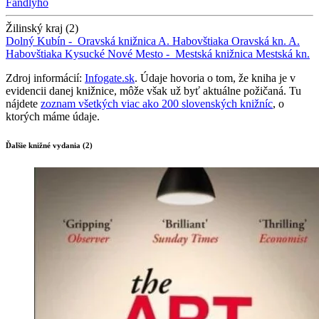
Fándlyho
Žilinský kraj (2)
Dolný Kubín -
Oravská knižnica A. Habovštiaka
Oravská kn. A.
Habovštiaka
Kysucké Nové Mesto -
Mestská knižnica
Mestská kn.
Zdroj informácií:
Infogate.sk
. Údaje hovoria o tom, že kniha je v
evidencii danej knižnice, môže však už byť aktuálne požičaná. Tu
nájdete
zoznam všetkých viac ako 200 slovenských knižníc
, o
ktorých máme údaje.
Ďalšie knižné vydania (2)