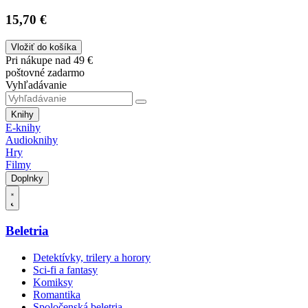
15,70 €
Vložiť do košíka
Pri nákupe nad 49 €
poštovné zadarmo
Vyhľadávanie
Knihy
E-knihy
Audioknihy
Hry
Filmy
Doplnky
Beletria
Detektívky, trilery a horory
Sci-fi a fantasy
Komiksy
Romantika
Spoločenská beletria