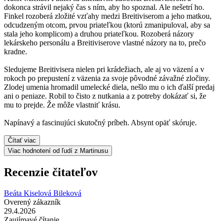
dokonca strávil nejaký čas s ním, aby ho spoznal. Ale nešetrí ho.
Finkel rozoberá zložité vzťahy medzi Breitiviserom a jeho matkou,
odcudzeným otcom, prvou priateľkou (ktorú zmanipuloval, aby sa
stala jeho komplicom) a druhou priateľkou. Rozoberá názory
lekárskeho personálu a Breitiviserove vlastné názory na to, prečo
kradne.
Sledujeme Breitivisera nielen pri krádežiach, ale aj vo väzení a v
rokoch po prepustení z väzenia za svoje pôvodné závažné zločiny.
Zlodej umenia hromadil umelecké diela, nešlo mu o ich ďalší predaj
ani o peniaze. Robil to čisto z nutkania a z potreby dokázať si, že
mu to prejde. Že môže vlastniť krásu.
Napínavý a fascinujúci skutočný príbeh. Absynt opäť skóruje.
Čítať viac
Viac hodnotení od ľudí z Martinusu
Recenzie čitateľov
Beáta Kiselová Bileková
Overený zákazník
29.4.2026
Zaujímavé čítanie