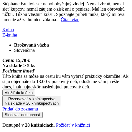
Stéphane Breitwieser nebol obyčajný zlodej. Nemal zbraň, nemal
sieť kupcov, nemal záujem o zisk ani o peniaze. Mal len obrovskú
túžbu. Túžbu vlastniť krásu. Spoznajte príbeh muža, ktorý miloval
umenie až za hranicu zákona...
Čítať viac
Kniha
E-kniha
Brožovaná väzba
Slovenčina
Cena:
15,70 €
Na sklade > 5 ks
Posielame ihneď
Táto kniha sa môže na cestu ku vám vybrať prakticky okamžite! Ak
si ju objednáte do 13:00 v pracovný deň, odošleme vám ju ešte
dnes, inak najneskôr nasledujúci pracovný deň.
Vložiť do košíka
Rezervovať v kníhkupectve
Na sklade v 26 kníhkupectvách
Pridať do zoznamu
Sledovať dostupnosť
Dostupné v
28 knižniciach
.
Požičať v knižnici