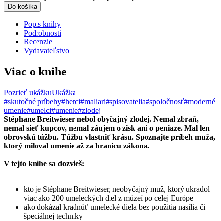
Do košíka
Popis knihy
Podrobnosti
Recenzie
Vydavateľstvo
Viac o knihe
Pozrieť ukážku
Ukážka
#skutočné príbehy
#herci
#maliari
#spisovatelia
#spoločnosť
#moderné
umenie
#umelci
#umenie
#zlodej
Stéphane Breitwieser nebol obyčajný zlodej. Nemal zbraň,
nemal sieť kupcov, nemal záujem o zisk ani o peniaze. Mal len
obrovskú túžbu. Túžbu vlastniť krásu. Spoznajte príbeh muža,
ktorý miloval umenie až za hranicu zákona.
V tejto knihe sa dozvieš:
kto je Stéphane Breitwieser, neobyčajný muž, ktorý ukradol
viac ako 200 umeleckých diel z múzeí po celej Európe
ako dokázal kradnúť umelecké diela bez použitia násilia či
špeciálnej techniky