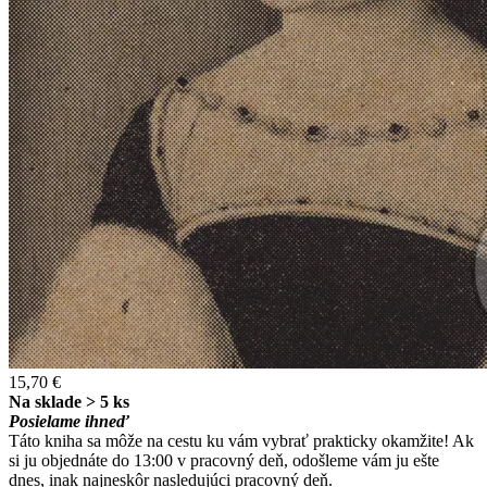
15,70 €
Na sklade > 5 ks
Posielame ihneď
Táto kniha sa môže na cestu ku vám vybrať prakticky okamžite! Ak
si ju objednáte do 13:00 v pracovný deň, odošleme vám ju ešte
dnes, inak najneskôr nasledujúci pracovný deň.