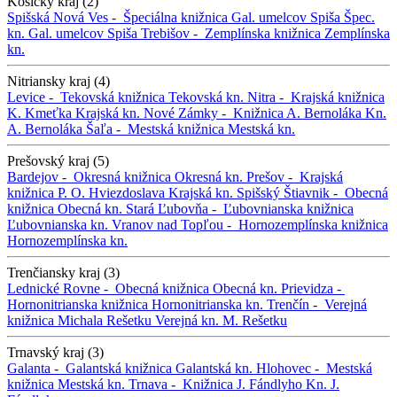
Košický kraj (2)
Spišská Nová Ves -
Špeciálna knižnica Gal. umelcov Spiša
Špec.
kn. Gal. umelcov Spiša
Trebišov -
Zemplínska knižnica
Zemplínska
kn.
Nitriansky kraj (4)
Levice -
Tekovská knižnica
Tekovská kn.
Nitra -
Krajská knižnica
K. Kmeťka
Krajská kn.
Nové Zámky -
Knižnica A. Bernoláka
Kn.
A. Bernoláka
Šaľa -
Mestská knižnica
Mestská kn.
Prešovský kraj (5)
Bardejov -
Okresná knižnica
Okresná kn.
Prešov -
Krajská
knižnica P. O. Hviezdoslava
Krajská kn.
Spišský Štiavnik -
Obecná
knižnica
Obecná kn.
Stará Ľubovňa -
Ľubovnianska knižnica
Ľubovnianska kn.
Vranov nad Topľou -
Hornozemplínska knižnica
Hornozemplínska kn.
Trenčiansky kraj (3)
Lednické Rovne -
Obecná knižnica
Obecná kn.
Prievidza -
Hornonitrianska knižnica
Hornonitrianska kn.
Trenčín -
Verejná
knižnica Michala Rešetku
Verejná kn. M. Rešetku
Trnavský kraj (3)
Galanta -
Galantská knižnica
Galantská kn.
Hlohovec -
Mestská
knižnica
Mestská kn.
Trnava -
Knižnica J. Fándlyho
Kn. J.