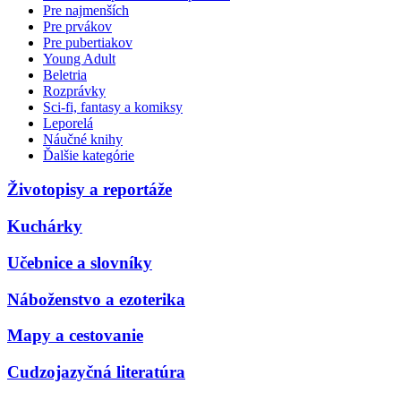
Pre najmenších
Pre prvákov
Pre pubertiakov
Young Adult
Beletria
Rozprávky
Sci-fi, fantasy a komiksy
Leporelá
Náučné knihy
Ďalšie kategórie
Životopisy a reportáže
Kuchárky
Učebnice a slovníky
Náboženstvo a ezoterika
Mapy a cestovanie
Cudzojazyčná literatúra