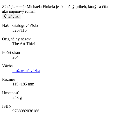
Zlodej umenia
Michaela Finkela je skutočný príbeh, ktorý sa číta
ako napínavý román.
Čítať viac
Naše katalógové číslo
3257115
Originálny názov
The Art Thief
Počet strán
264
Väzba
brožovaná väzba
Rozmer
115×185 mm
Hmotnosť
248 g
ISBN
9788082036186