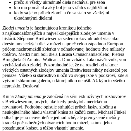
prečo si všetky ukradnuté diela nechával pre seba
kto mu pomáhal a aký bol jeho vzťah s najbližšími
kedy sa jeho príbeh zlomil a čo sa stalo so všetkými
ukradnutými dielami
Zlodej umenia
je fascinujúcou kronikou jedného
z najškandalóznejších a najveľkolepejších zlodejov umenia v
histórii: Stéphane Breitwieser za sedem rokov ukradol viac ako
dvesto umeleckých diel z múzeí naprieč celou západnou Európou
pričom nazhromaždil zbierku v odhadovanej hodnote dve miliardy
dolárov. Medzi nimi boli diela Lucasa Cranachamladšieho, Pietera
Brueghela či Antoina Watteaua. Dnu vchádzal ako návštevník, von
vychádzal ako zlodej. Pozoruhodné je, že na rozdiel od takmer
všetkých ostatných zlodejov umenia Breitwieser nikdy nekradol pre
peniaze. Všetko si starostlivo uložil vo svojej izbe v podkroví, kde si
vytvoril súkromnú galériu, o ktorej nikto netušil. Až kým to všetko
neprasklo. Doslova!
Kniha
Zlodej umenia
je založená na sérii exkluzívnych rozhovorov
s Breitwieserom, prvých, aké kedy poskytol americkému
novinárovi. Podrobne opisuje strhujúci príbeh lásky, zločinu a
neukojiteľného hladu vlastniť krásu za každú cenu. Michael Finkel
odhaľuje jeho neuveriteľne jednoduché, ale premyslené metódy
krádeží počas bežných otváracích hodín múzeí, skúma jeho
posadnutosť krásou a túžbu vlastniť umenie.