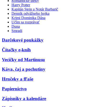
Romantické úteky
Harry Potter
Kapitán Stein a Notár Barbarič
Denník odvážneho bojka
Krimi Dominika Dána
Učím sa rozprávať
Duna
Smradi
Darčekové poukážky
Čítačky e-kníh
Vecičky od Martinusu
Káva, čaj a pochutiny
Hrnčeky a fľaše
Papiernictvo
Zápisníky a kalendáre