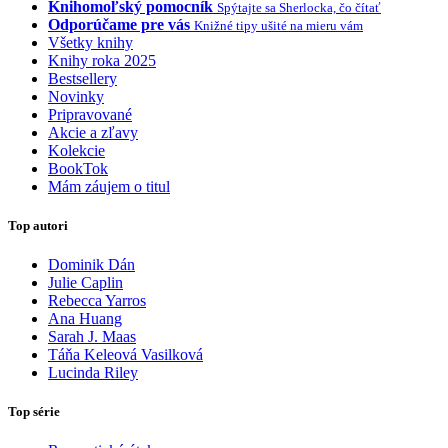
Knihomoľský pomocník
Spýtajte sa Sherlocka, čo čítať
Odporúčame pre vás
Knižné tipy ušité na mieru vám
Všetky knihy
Knihy roka 2025
Bestsellery
Novinky
Pripravované
Akcie a zľavy
Kolekcie
BookTok
Mám záujem o titul
Top autori
Dominik Dán
Julie Caplin
Rebecca Yarros
Ana Huang
Sarah J. Maas
Táňa Keleová Vasilková
Lucinda Riley
Top série