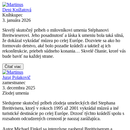
Deni Knížatová
Kníhkupec
3. januára 2026
Skvelý skutočný príbeh o milovníkovi umenia Stéphanovi
Breitwieserovi. Jeho posadnutosť a láska k umeniu bola taká silná,
že dokázal vykrádať múzea po celej Európe. Dozviete sa ako ho
formovalo detstvo, aké bolo pozadie krádeži a taktiež aj ich
rekonštrukcie, priebeh súdneho konania… Skvelé čítanie, kroré vás
bude baviť na každej strane.
Čítať viac
Juraj Polakovič
zamestnanec
3. decembra 2025
Zlodej umenia
Sledujeme skutočný príbeh zlodeja umeleckých diel Stephana
Breitivisera, ktorý v rokoch 1995 až 2001 vykrádal múzeá a iné
turistické destinácie po celej Európe. Drzosť týchto krádeží spolu s
rozsahom odcudzených cenností je naozaj zarážajúca.
Autor Michael Finkel sa intenzívne zaoberal Breitiviserom a