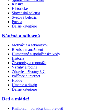
Klasika
Historické
Slovenská beletria
Svetová beletria
Poézia
Ďalšie kategórie
Náučná a odborná
Motivácia a sebarozvoj
Biznis a manažment
Humanitné a spoločenské vedy
História
Životopisy a reportáže
Vzťahy a rodina
Zdravie a životný štýl
Počítače a internet
Hobby
Umenie a dizajn
Ďalšie kategórie
Deti a mládež
Knihorad – poradca kníh pre deti