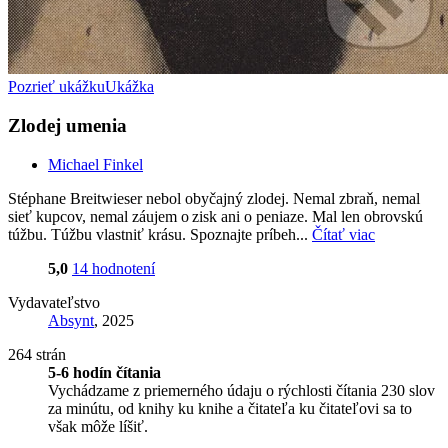
Pozrieť ukážku
Ukážka
Zlodej umenia
Michael Finkel
Stéphane Breitwieser nebol obyčajný zlodej. Nemal zbraň, nemal
sieť kupcov, nemal záujem o zisk ani o peniaze. Mal len obrovskú
túžbu. Túžbu vlastniť krásu. Spoznajte príbeh...
Čítať viac
5,0
14 hodnotení
Vydavateľstvo
Absynt
, 2025
264 strán
5-6 hodín čítania
Vychádzame z priemerného údaju o rýchlosti čítania 230 slov
za minútu, od knihy ku knihe a čitateľa ku čitateľovi sa to
však môže líšiť.