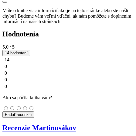
Máte o knihe viac informácií ako je na tejto stránke alebo ste našli
chybu? Budeme vám veľmi vďační, ak nám pomôžete s doplnením
informácií na našich stránkach.
Hodnotenia
5,0
/ 5
14 hodnotení
14
0
0
0
0
Ako sa páčila kniha vám?
Pridať recenziu
Recenzie Martinusákov