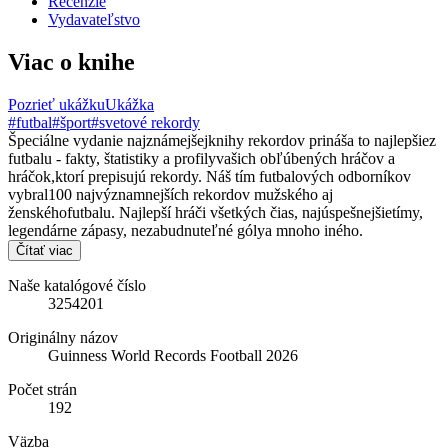
Recenzie
Vydavateľstvo
Viac o knihe
Pozrieť ukážku
Ukážka
#futbal
#šport
#svetové rekordy
Špeciálne vydanie najznámejšejknihy rekordov prináša to najlepšiez
futbalu - fakty, štatistiky a profilyvašich obľúbených hráčov a
hráčok,ktorí prepisujú rekordy. Náš tím futbalových odborníkov
vybral100 najvýznamnejších rekordov mužského aj
ženskéhofutbalu. Najlepší hráči všetkých čias, najúspešnejšietímy,
legendárne zápasy, nezabudnuteľné gólya mnoho iného.
Čítať viac
Naše katalógové číslo
3254201
Originálny názov
Guinness World Records Football 2026
Počet strán
192
Väzba