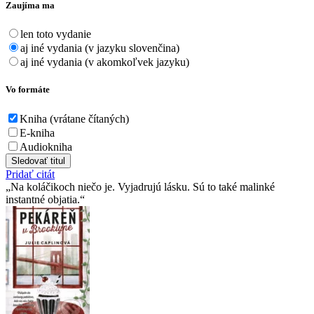
Zaujíma ma
len toto vydanie
aj iné vydania (v jazyku slovenčina)
aj iné vydania (v akomkoľvek jazyku)
Vo formáte
Kniha (vrátane čítaných)
E-kniha
Audiokniha
Sledovať titul
Pridať citát
Na koláčikoch niečo je. Vyjadrujú lásku. Sú to také malinké
instantné objatia.