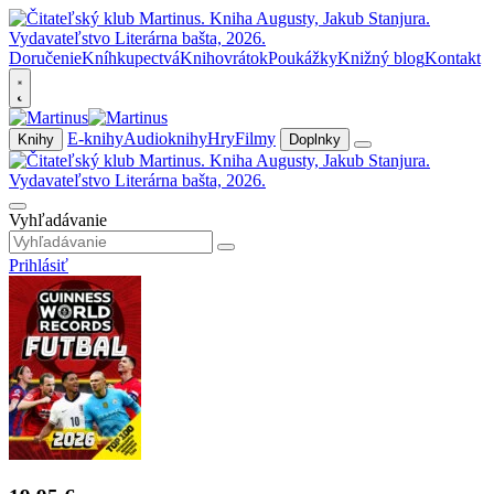
Doručenie
Kníhkupectvá
Knihovrátok
Poukážky
Knižný blog
Kontakt
E-knihy
Audioknihy
Hry
Filmy
Knihy
Doplnky
Vyhľadávanie
Prihlásiť