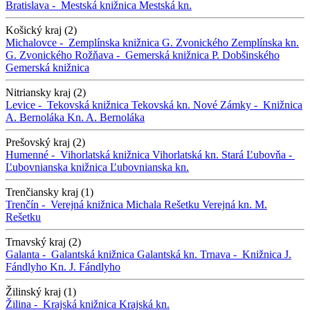
Bratislava -
Mestská knižnica
Mestská kn.
Košický kraj (2)
Michalovce -
Zemplínska knižnica G. Zvonického
Zemplínska kn.
G. Zvonického
Rožňava -
Gemerská knižnica P. Dobšinského
Gemerská knižnica
Nitriansky kraj (2)
Levice -
Tekovská knižnica
Tekovská kn.
Nové Zámky -
Knižnica
A. Bernoláka
Kn. A. Bernoláka
Prešovský kraj (2)
Humenné -
Vihorlatská knižnica
Vihorlatská kn.
Stará Ľubovňa -
Ľubovnianska knižnica
Ľubovnianska kn.
Trenčiansky kraj (1)
Trenčín -
Verejná knižnica Michala Rešetku
Verejná kn. M.
Rešetku
Trnavský kraj (2)
Galanta -
Galantská knižnica
Galantská kn.
Trnava -
Knižnica J.
Fándlyho
Kn. J. Fándlyho
Žilinský kraj (1)
Žilina -
Krajská knižnica
Krajská kn.