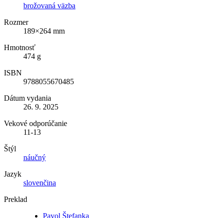
brožovaná väzba
Rozmer
189×264 mm
Hmotnosť
474 g
ISBN
9788055670485
Dátum vydania
26. 9. 2025
Vekové odporúčanie
11-13
Štýl
náučný
Jazyk
slovenčina
Preklad
Pavol Štefanka