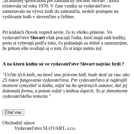
„účastinnej spoločnosti pre zahraničný obchod Slovart“, ktorá
existovala od roku 1970. V čase vzniku sa vydavateľstvo
zameriavalo na vývoz kníh do zahraničia, neskôr postupne na
vydávanie kníh v slovenčine a češtine.
Pri knihách človek vopred nevie, čo to všetko prinesie. Vo
vydavateľstve
Slovart
však pracujú ľudia, ktorí majú radi knižky,
preto si vyberajú podľa toho, čo pokladajú za dobré a samozrejme,
že pritom ešte uvažujú aj o tom, čo si kúpi niekto iný.
A na ktorú knihu sú vo vydavateľstve
Slovart
najviac hrdí ?
"Určite tých kníh, na ktoré sme právom hrdí, bude dosť za viac ako
25 rokov fungovania vydavateľstva. Pre vydavateľstvo je najkrajší
moment vymyslieť si knihu, nájsť na ňu správnych autorov, dať jej
dokonalú formu, a potom zožať s knihou úspech. To je zhmotnenie
vydavateľského remesla."
Čítať viac
Obchodný názov
Vydavateľstvo SLOVART, s.r.o.