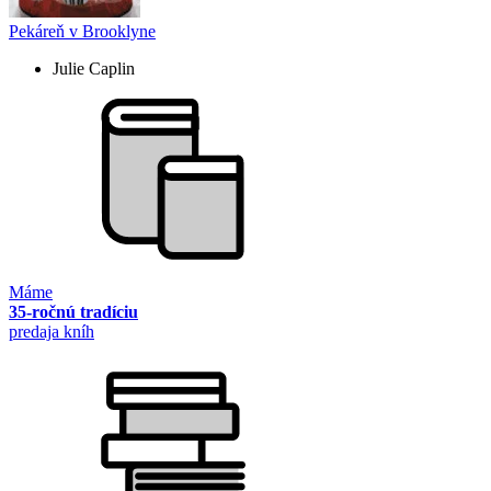
Pekáreň v Brooklyne
Julie Caplin
Máme
35-ročnú tradíciu
predaja kníh