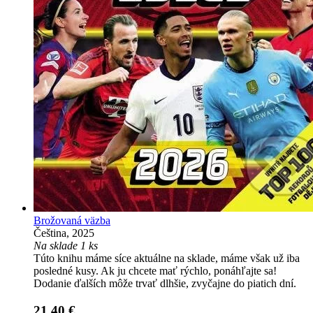
Brožovaná väzba
Čeština, 2025
Na sklade 1 ks
Túto knihu máme síce aktuálne na sklade, máme však už iba
posledné kusy. Ak ju chcete mať rýchlo, ponáhľajte sa!
Dodanie ďalších môže trvať dlhšie, zvyčajne do piatich dní.
21,40 €