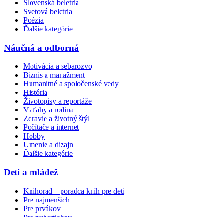
Slovenská beletria
Svetová beletria
Poézia
Ďalšie kategórie
Náučná a odborná
Motivácia a sebarozvoj
Biznis a manažment
Humanitné a spoločenské vedy
História
Životopisy a reportáže
Vzťahy a rodina
Zdravie a životný štýl
Počítače a internet
Hobby
Umenie a dizajn
Ďalšie kategórie
Deti a mládež
Knihorad – poradca kníh pre deti
Pre najmenších
Pre prvákov