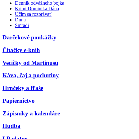
Denník odvážneho bojka
Krimi Dominika Dána
Učím sa rozprávať
Duna
Smradi
Darčekové poukážky
Čítačky e-kníh
Vecičky od Martinusu
Káva, čaj a pochutiny
Hrnčeky a fľaše
Papiernictvo
Zápisníky a kalendáre
Hudba
LP platne