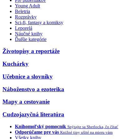
Pre pubertiakov
Young Adult
Beletria
Rozprávky
Sci-fi, fantasy a komiksy
Leporelá
Náučné knihy
Ďalšie kategórie
Životopisy a reportáže
Kuchárky
Učebnice a slovníky
Náboženstvo a ezoterika
Mapy a cestovanie
Cudzojazyčná literatúra
Knihomoľský pomocník
Spýtajte sa Sherlocka, čo čítať
Odporúčame pre vás
Knižné tipy ušité na mieru vám
Všetky knihy