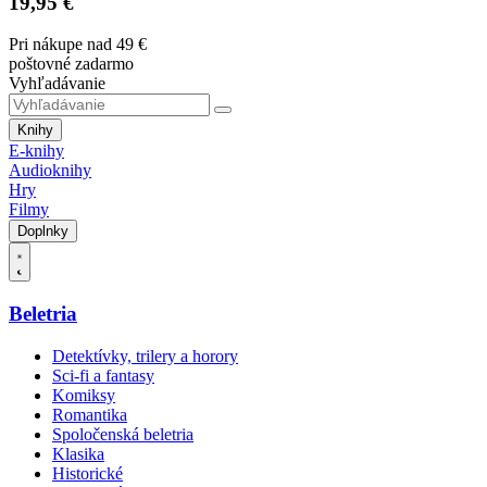
19,95 €
Pri nákupe nad 49 €
poštovné zadarmo
Vyhľadávanie
Knihy
E-knihy
Audioknihy
Hry
Filmy
Doplnky
Beletria
Detektívky, trilery a horory
Sci-fi a fantasy
Komiksy
Romantika
Spoločenská beletria
Klasika
Historické