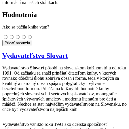
informácií na našich stránkach.
Hodnotenia
Ako sa páčila kniha vám?
Pridať recenziu
Vydavateľstvo Slovart
Vydavateľstvo
Slovart
pôsobí na slovenskom knižnom trhu od roku
1991. Od začiatku sa snaží prinášať čitateľom knihy, v ktorých
rovnako dôležitú úlohu zohráva obsah i forma, teda v ktorých sa
kvalitný a náročný obsah spája s polygraficky i výtvarne
bezchybnou formou. Prináša na knižný trh hodnotné knihy
popredných slovenských i svetových spisovateľov, monografie
špičkových výtvarných umelcov i modernú literatúru pre deti a
mládež. Nechce sa stať najväčším vydavateľstvom na Slovensku, no
chce byť vydavateľstvom najlepších kníh.
Vydavateľstvo vzniklo roku 1991 ako dcérska spoločnosť