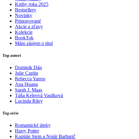
Knihy roka 2025
Bestsellery
Novinky
Pripravované
Akcie a zľavy
Kolekcie
BookTok
Mám záujem o titul
Top autori
Dominik Dán
Julie Caplin
Rebecca Yarros
Ana Huang
Sarah J. Maas
Táňa Keleová Vasilková
Lucinda Riley
Top série
Romantické úteky
Harry Potter
Kapitán Stein a Notár Barbarič