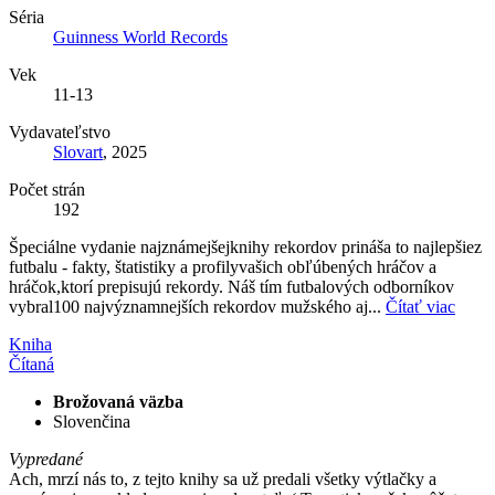
Séria
Guinness World Records
Vek
11-13
Vydavateľstvo
Slovart
, 2025
Počet strán
192
Špeciálne vydanie najznámejšejknihy rekordov prináša to najlepšiez
futbalu - fakty, štatistiky a profilyvašich obľúbených hráčov a
hráčok,ktorí prepisujú rekordy. Náš tím futbalových odborníkov
vybral100 najvýznamnejších rekordov mužského aj...
Čítať viac
Kniha
Čítaná
Brožovaná väzba
Slovenčina
Vypredané
Ach, mrzí nás to, z tejto knihy sa už predali všetky výtlačky a