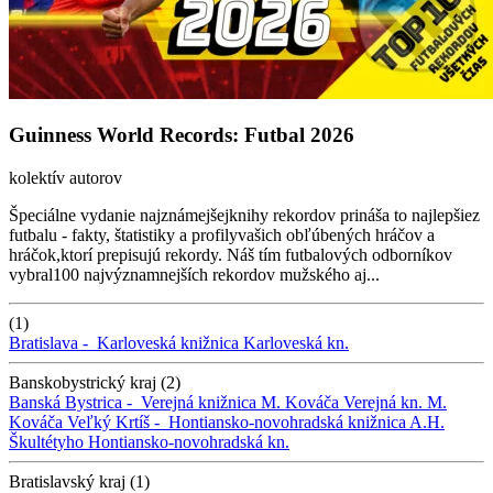
Guinness World Records: Futbal 2026
kolektív autorov
Špeciálne vydanie najznámejšejknihy rekordov prináša to najlepšiez
futbalu - fakty, štatistiky a profilyvašich obľúbených hráčov a
hráčok,ktorí prepisujú rekordy. Náš tím futbalových odborníkov
vybral100 najvýznamnejších rekordov mužského aj...
(1)
Bratislava -
Karloveská knižnica
Karloveská kn.
Banskobystrický kraj (2)
Banská Bystrica -
Verejná knižnica M. Kováča
Verejná kn. M.
Kováča
Veľký Krtíš -
Hontiansko-novohradská knižnica A.H.
Škultétyho
Hontiansko-novohradská kn.
Bratislavský kraj (1)