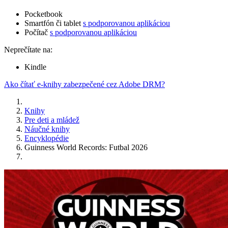
Pocketbook
Smartfón či tablet
s podporovanou aplikáciou
Počítač
s podporovanou aplikáciou
Neprečítate na:
Kindle
Ako čítať e-knihy zabezpečené cez Adobe DRM?
Knihy
Pre deti a mládež
Náučné knihy
Encyklopédie
Guinness World Records: Futbal 2026