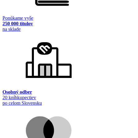
Ponúkame vyše
250 000 titulov
na sklade
Osobný odber
20 kníhkupectiev
po celom Slovensku