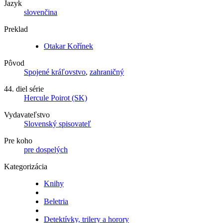
Jazyk
slovenčina
Preklad
Otakar Kořínek
Pôvod
Spojené kráľovstvo
,
zahraničný
44. diel série
Hercule Poirot (SK)
Vydavateľstvo
Slovenský spisovateľ
Pre koho
pre dospelých
Kategorizácia
Knihy
Beletria
Detektívky, trilery a horory