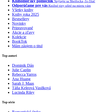
Knihomoľský pomocník
Spýtajte sa Sherlocka, čo čítať
Odporúčame pre vás
Knižné tipy ušité na mieru vám
Všetky knihy
Knihy roka 2025
Bestsellery
Novinky
Pripravované
Akcie a zľavy
Kolekcie
BookTok
Mám záujem o titul
Top autori
Dominik Dán
Julie Caplin
Rebecca Yarros
Ana Huang
Sarah J. Maas
Táňa Keleová Vasilková
Lucinda Riley
Top série
Romantické úteky