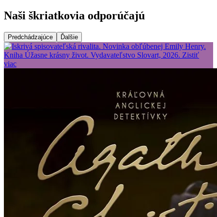
Naši škriatkovia odporúčajú
Predchádzajúce
Ďalšie