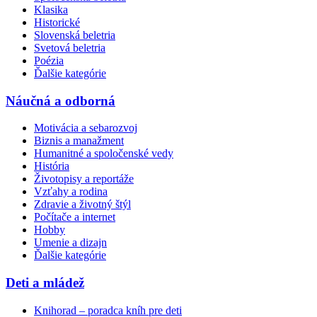
Klasika
Historické
Slovenská beletria
Svetová beletria
Poézia
Ďalšie kategórie
Náučná a odborná
Motivácia a sebarozvoj
Biznis a manažment
Humanitné a spoločenské vedy
História
Životopisy a reportáže
Vzťahy a rodina
Zdravie a životný štýl
Počítače a internet
Hobby
Umenie a dizajn
Ďalšie kategórie
Deti a mládež
Knihorad – poradca kníh pre deti