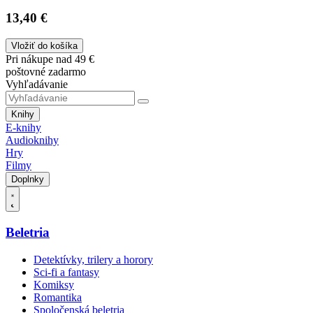
13,40 €
Vložiť do košíka
Pri nákupe nad 49 €
poštovné zadarmo
Vyhľadávanie
Knihy
E-knihy
Audioknihy
Hry
Filmy
Doplnky
Beletria
Detektívky, trilery a horory
Sci-fi a fantasy
Komiksy
Romantika
Spoločenská beletria