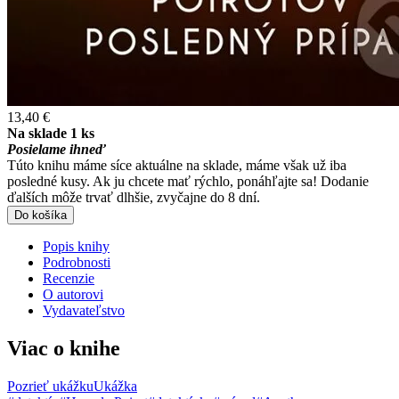
13,40 €
Na sklade 1 ks
Posielame ihneď
Túto knihu máme síce aktuálne na sklade, máme však už iba
posledné kusy. Ak ju chcete mať rýchlo, ponáhľajte sa! Dodanie
ďalších môže trvať dlhšie, zvyčajne do 8 dní.
Do košíka
Popis knihy
Podrobnosti
Recenzie
O autorovi
Vydavateľstvo
Viac o knihe
Pozrieť ukážku
Ukážka