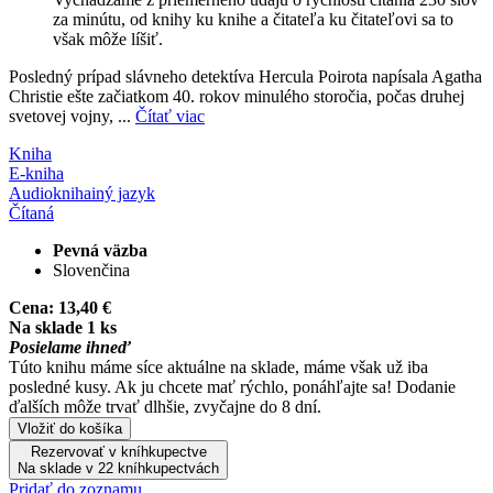
za minútu, od knihy ku knihe a čitateľa ku čitateľovi sa to
však môže líšiť.
Posledný prípad slávneho detektíva Hercula Poirota napísala Agatha
Christie ešte začiatkom 40. rokov minulého storočia, počas druhej
svetovej vojny, ...
Čítať viac
Kniha
E-kniha
Audiokniha
iný jazyk
Čítaná
Pevná väzba
Slovenčina
Cena:
13,40 €
Na sklade 1 ks
Posielame ihneď
Túto knihu máme síce aktuálne na sklade, máme však už iba
posledné kusy. Ak ju chcete mať rýchlo, ponáhľajte sa! Dodanie
ďalších môže trvať dlhšie, zvyčajne do 8 dní.
Vložiť do košíka
Rezervovať v kníhkupectve
Na sklade v 22 kníhkupectvách
Pridať do zoznamu