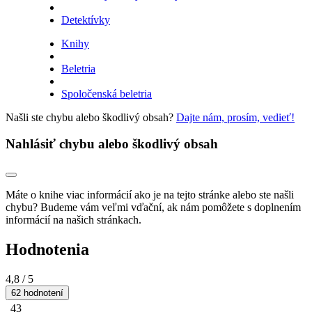
Detektívky
Knihy
Beletria
Spoločenská beletria
Našli ste chybu alebo škodlivý obsah?
Dajte nám, prosím, vedieť!
Nahlásiť chybu alebo škodlivý obsah
Máte o knihe viac informácií ako je na tejto stránke alebo ste našli
chybu? Budeme vám veľmi vďační, ak nám pomôžete s doplnením
informácií na našich stránkach.
Hodnotenia
4,8
/ 5
62 hodnotení
43