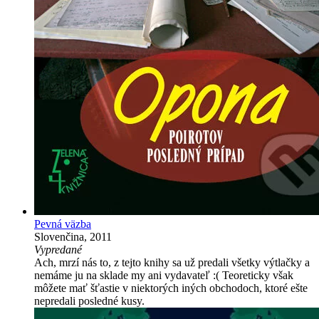
Pevná väzba
Slovenčina, 2011
Vypredané
Ach, mrzí nás to, z tejto knihy sa už predali všetky výtlačky a
nemáme ju na sklade my ani vydavateľ :( Teoreticky však
môžete mať šťastie v niektorých iných obchodoch, ktoré ešte
nepredali posledné kusy.