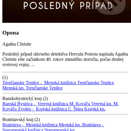
Opona
Agatha Christie
Posledný prípad slávneho detektíva Hercula Poirota napísala Agatha
Christie ešte začiatkom 40. rokov minulého storočia, počas druhej
svetovej vojny, ...
(1)
Trenčianske Teplice -
Mestská knižnica Trenčianske Teplice
Mestská kn. Trenčianske Teplice
Banskobystrický kraj (2)
Banská Bystrica -
Verejná knižnica M. Kováča
Verejná kn. M.
Kováča
Zvolen -
Krajská knižnica Ľ. Štúra
Krajská kn.
Bratislavský kraj (2)
Bratislava -
Mestská knižnica
Mestská kn.
Bratislava -
Staromestská knižnica
Staromestská kn.