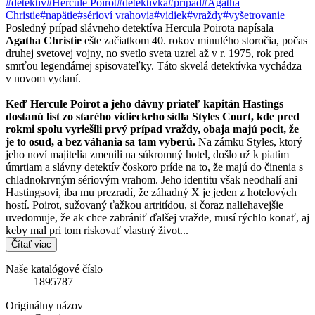
#detektív
#Hercule Poirot
#detektívka
#prípad
#Agatha
Christie
#napätie
#sérioví vrahovia
#vidiek
#vraždy
#vyšetrovanie
Posledný prípad slávneho detektíva Hercula Poirota napísala
Agatha Christie
ešte začiatkom 40. rokov minulého storočia, počas
druhej svetovej vojny, no svetlo sveta uzrel až v r. 1975, rok pred
smrťou legendárnej spisovateľky. Táto skvelá detektívka vychádza
v novom vydaní.
Keď Hercule Poirot a jeho dávny priateľ kapitán Hastings
dostanú list zo starého vidieckeho sídla Styles Court, kde pred
rokmi spolu vyriešili prvý prípad vraždy, obaja majú pocit, že
je to osud, a bez váhania sa tam vyberú.
Na zámku Styles, ktorý
jeho noví majitelia zmenili na súkromný hotel, došlo už k piatim
úmrtiam a slávny detektív čoskoro príde na to, že majú do činenia s
chladnokrvným sériovým vrahom. Jeho identitu však neodhalí ani
Hastingsovi, iba mu prezradí, že záhadný X je jeden z hotelových
hostí. Poirot, sužovaný ťažkou artritídou, si čoraz naliehavejšie
uvedomuje, že ak chce zabrániť ďalšej vražde, musí rýchlo konať, aj
keby mal pri tom riskovať vlastný život...
Čítať viac
Naše katalógové číslo
1895787
Originálny názov