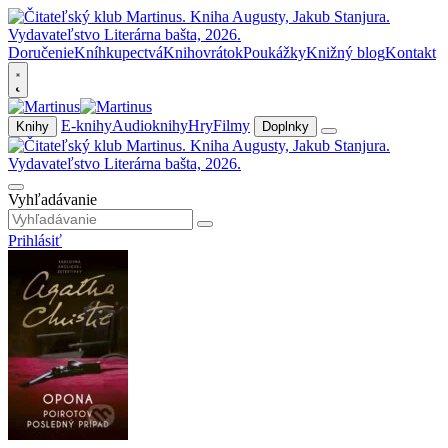
Doručenie
Kníhkupectvá
Knihovrátok
Poukážky
Knižný blog
Kontakt
E-knihy
Audioknihy
Hry
Filmy
Knihy
Doplnky
Vyhľadávanie
Prihlásiť