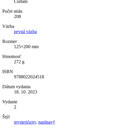
Curtain
Počet strán
208
Väzba
pevná väzba
Rozmer
125×200 mm
Hmotnosť
272 g
ISBN
9788022024518
Dátum vydania
18. 10. 2023
Vydanie
2
Štýl
mysteriózny
,
napínavý