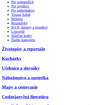
Pre najmenších
Pre prvákov
Pre pubertiakov
Young Adult
Beletria
Rozprávky
Sci-fi, fantasy a komiksy
Leporelá
Náučné knihy
Ďalšie kategórie
Životopisy a reportáže
Kuchárky
Učebnice a slovníky
Náboženstvo a ezoterika
Mapy a cestovanie
Cudzojazyčná literatúra