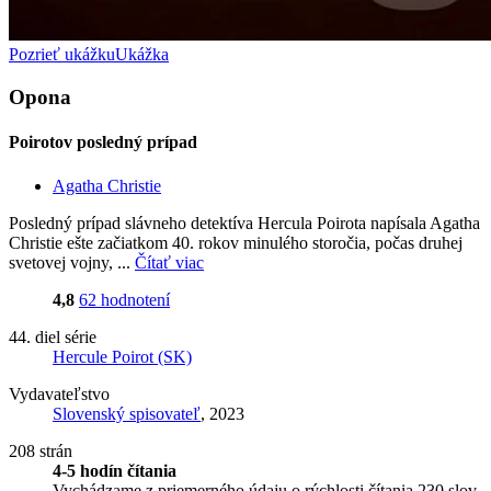
Pozrieť ukážku
Ukážka
Opona
Poirotov posledný prípad
Agatha Christie
Posledný prípad slávneho detektíva Hercula Poirota napísala Agatha
Christie ešte začiatkom 40. rokov minulého storočia, počas druhej
svetovej vojny, ...
Čítať viac
4,8
62 hodnotení
44. diel série
Hercule Poirot (SK)
Vydavateľstvo
Slovenský spisovateľ
, 2023
208 strán
4-5 hodín čítania
Vychádzame z priemerného údaju o rýchlosti čítania 230 slov