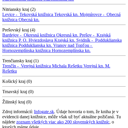
Nitriansky kraj (2)
Levice -
Tekovská knižnica
Tekovská kn.
Mojmírovce -
Obecná
knižnica
Obecná kn.
Prešovský kraj (4)
Bardejov -
Okresná knižnica
Okresná kn.
Prešov -
Krajská
knižnica P. O. Hviezdoslava
Krajská kn.
Svidník -
Podduklianska
knižnica
Podduklianska kn.
Vranov nad Topľou -
Hornozemplínska knižnica
Hornozemplínska kn.
Trenčiansky kraj (1)
Trenčín -
Verejná knižnica Michala Rešetku
Verejná kn. M.
Rešetku
Košický kraj (0)
Trnavský kraj (0)
Žilinský kraj (0)
Zdroj informácií:
Infogate.sk
. Údaje hovoria o tom, že kniha je v
evidencii danej knižnice, môže však už byť aktuálne požičaná. Tu
nájdete
zoznam všetkých viac ako 200 slovenských knižníc
, o
ktorých máme údaje.