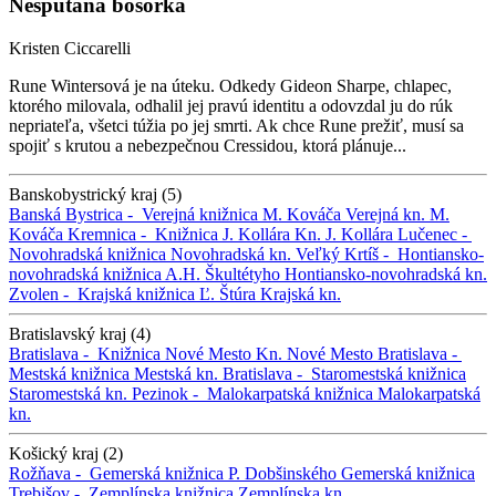
Nespútaná bosorka
Kristen Ciccarelli
Rune Wintersová je na úteku. Odkedy Gideon Sharpe, chlapec,
ktorého milovala, odhalil jej pravú identitu a odovzdal ju do rúk
nepriateľa, všetci túžia po jej smrti. Ak chce Rune prežiť, musí sa
spojiť s krutou a nebezpečnou Cressidou, ktorá plánuje...
Banskobystrický kraj (5)
Banská Bystrica -
Verejná knižnica M. Kováča
Verejná kn. M.
Kováča
Kremnica -
Knižnica J. Kollára
Kn. J. Kollára
Lučenec -
Novohradská knižnica
Novohradská kn.
Veľký Krtíš -
Hontiansko-
novohradská knižnica A.H. Škultétyho
Hontiansko-novohradská kn.
Zvolen -
Krajská knižnica Ľ. Štúra
Krajská kn.
Bratislavský kraj (4)
Bratislava -
Knižnica Nové Mesto
Kn. Nové Mesto
Bratislava -
Mestská knižnica
Mestská kn.
Bratislava -
Staromestská knižnica
Staromestská kn.
Pezinok -
Malokarpatská knižnica
Malokarpatská
kn.
Košický kraj (2)
Rožňava -
Gemerská knižnica P. Dobšinského
Gemerská knižnica
Trebišov -
Zemplínska knižnica
Zemplínska kn.