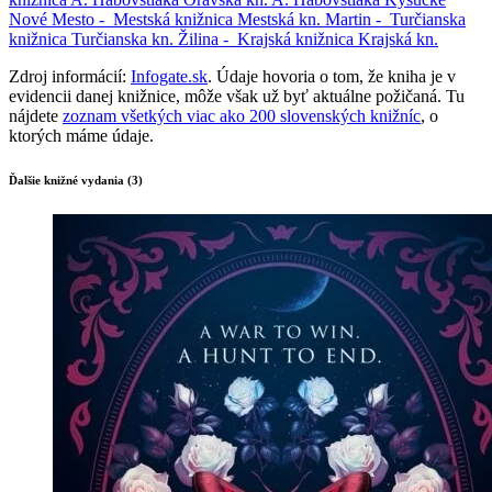
Nové Mesto -
Mestská knižnica
Mestská kn.
Martin -
Turčianska
knižnica
Turčianska kn.
Žilina -
Krajská knižnica
Krajská kn.
Zdroj informácií:
Infogate.sk
. Údaje hovoria o tom, že kniha je v
evidencii danej knižnice, môže však už byť aktuálne požičaná. Tu
nájdete
zoznam všetkých viac ako 200 slovenských knižníc
, o
ktorých máme údaje.
Ďalšie knižné vydania (3)