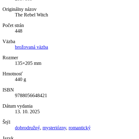
Originálny názov
The Rebel Witch
Počet strán
448
Väzba
brožovaná väzba
Rozmer
135×205 mm
Hmotnosť
440 g
ISBN
9788056648421
Dátum vydania
13. 10. 2025
Štýl
dobrodružný
,
mysteriózny
,
romantický
Jazyk