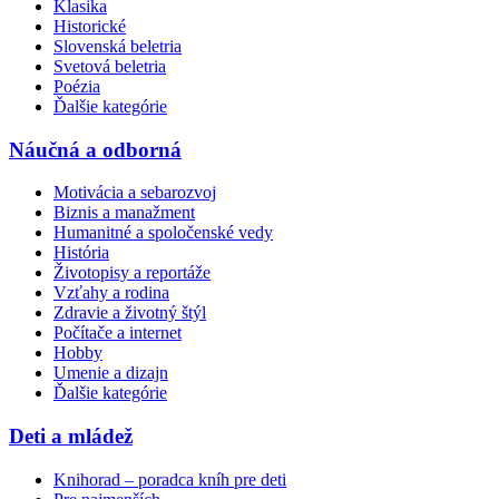
Klasika
Historické
Slovenská beletria
Svetová beletria
Poézia
Ďalšie kategórie
Náučná a odborná
Motivácia a sebarozvoj
Biznis a manažment
Humanitné a spoločenské vedy
História
Životopisy a reportáže
Vzťahy a rodina
Zdravie a životný štýl
Počítače a internet
Hobby
Umenie a dizajn
Ďalšie kategórie
Deti a mládež
Knihorad – poradca kníh pre deti