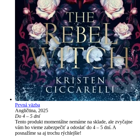
Pevná väzba
Angličtina, 2025
Do 4 – 5 dní
Tento produkt momentálne nemáme na sklade, ale zvyčajne
vám ho vieme zabezpečiť a odoslať do 4 – 5 dní. A
posnažíme sa aj trochu rýchlejšie!