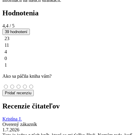
informácií na našich stránkach.
Hodnotenia
4,4
/ 5
39 hodnotení
23
11
4
0
1
Ako sa páčila kniha vám?
Pridať recenziu
Recenzie čitateľov
Kristína J.
Overený zákazník
1.7.2026