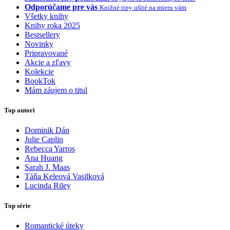
Odporúčame pre vás
Knižné tipy ušité na mieru vám
Všetky knihy
Knihy roka 2025
Bestsellery
Novinky
Pripravované
Akcie a zľavy
Kolekcie
BookTok
Mám záujem o titul
Top autori
Dominik Dán
Julie Caplin
Rebecca Yarros
Ana Huang
Sarah J. Maas
Táňa Keleová Vasilková
Lucinda Riley
Top série
Romantické úteky