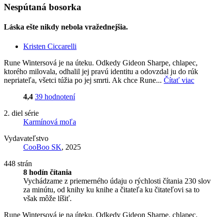
Nespútaná bosorka
Láska ešte nikdy nebola vražednejšia.
Kristen Ciccarelli
Rune Wintersová je na úteku. Odkedy Gideon Sharpe, chlapec,
ktorého milovala, odhalil jej pravú identitu a odovzdal ju do rúk
nepriateľa, všetci túžia po jej smrti. Ak chce Rune...
Čítať viac
4,4
39 hodnotení
2. diel série
Karmínová moľa
Vydavateľstvo
CooBoo SK
, 2025
448 strán
8 hodín čítania
Vychádzame z priemerného údaju o rýchlosti čítania 230 slov
za minútu, od knihy ku knihe a čitateľa ku čitateľovi sa to
však môže líšiť.
Rune Wintersová je na úteku. Odkedy Gideon Sharpe, chlapec,