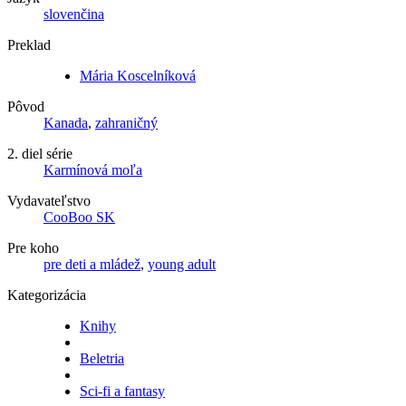
slovenčina
Preklad
Mária Koscelníková
Pôvod
Kanada
,
zahraničný
2. diel série
Karmínová moľa
Vydavateľstvo
CooBoo SK
Pre koho
pre deti a mládež
,
young adult
Kategorizácia
Knihy
Beletria
Sci-fi a fantasy