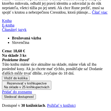
ktorého milovala, odhalil jej pravú identitu a odovzdal ju do rúk
nepriateľa, všetci túžia po jej smrti. Ak chce Rune prežiť, musí sa
spojiť s krutou a nebezpečnou Cressidou, ktorá plánuje...
Čítať viac
Kniha
E-kniha
Čítaná
iný jazyk
Brožovaná väzba
Slovenčina
Cena:
18,60 €
Na sklade 3 ks
Posielame ihneď
Túto knihu máme síce aktuálne na sklade, máme však už iba
posledné kusy. Ak ju chcete mať rýchlo, ponáhľajte sa! Dodanie
ďalších môže trvať dlhšie, zvyčajne do 18 dní.
Vložiť do košíka
Rezervovať v kníhkupectve
Na sklade v 25 kníhkupectvách
Pridať do zoznamu
Sledovať dostupnosť
Dostupné v
30 knižniciach
.
Požičať v knižnici