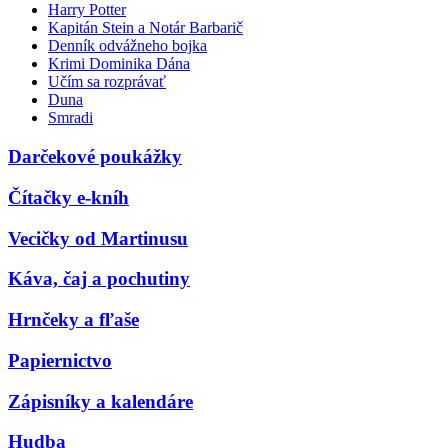
Harry Potter
Kapitán Stein a Notár Barbarič
Denník odvážneho bojka
Krimi Dominika Dána
Učím sa rozprávať
Duna
Smradi
Darčekové poukážky
Čítačky e-kníh
Vecičky od Martinusu
Káva, čaj a pochutiny
Hrnčeky a fľaše
Papiernictvo
Zápisníky a kalendáre
Hudba