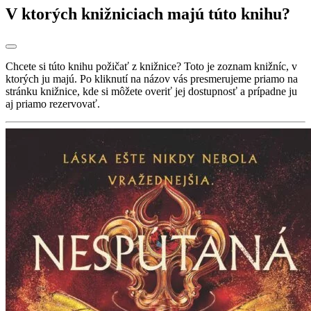
V ktorých knižniciach majú túto knihu?
Chcete si túto knihu požičať z knižnice? Toto je zoznam knižníc, v
ktorých ju majú. Po kliknutí na názov vás presmerujeme priamo na
stránku knižnice, kde si môžete overiť jej dostupnosť a prípadne ju
aj priamo rezervovať.