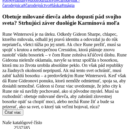
#boje
#fantasy
#dobrodružstvo
#čarodejník /
čarodejnica
#čarodejníctvo
#láska
#mágia
Obetuje milované dievča alebo dopustí pád svojho
sveta? Strhujúci záver duológie Karmínová moľa
Rune Wintersová je na úteku. Odkedy Gideon Sharpe, chlapec,
ktorého milovala, odhalil jej pravú identitu a odovzdal ju do rúk
nepriateľa, všetci túžia po jej smrti. Ak chce Rune prežiť, musí sa
spojiť s krutou a nebezpečnou Cressidou, ktorá plánuje znovu
nastoliť vládu bosoriek – v čom Rune zohráva kľúčovú úlohu. Rune
Gideona nielenže oklamala, navyše sa teraz spolčila s bosorkou,
ktorá mu zo života urobila absolútne peklo. On však pád republiky
za žiadnych okolností nepripustí. Ak má tento svet ochrániť, musí
zabiť každú bosorku – a predovšetkým Rune Wintersovú. Keď však
dá Rune Gideonovi ponuku, ktorú nemôže odmietnuť, spoja sa, aby
dosiahli nemožné. Gideon si čoraz viac uvedomuje, že jeho city k
Rune nie sú navždy pochované, ako si pôvodne myslel. Musí sa
rozhodnúť: obetuje milované dievča, aby zabránil zlovestnej
bosorke opäť sa chopiť moci, alebo nechá Rune žiť a bude sa
prizerať, ako sa svet, o ktorý tak veľmi bojoval, rúca?
Čítať viac
Naše katalógové číslo
2537185