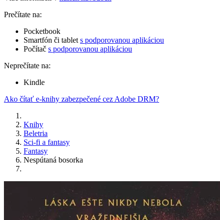
Prečítate na:
Pocketbook
Smartfón či tablet
s podporovanou aplikáciou
Počítač
s podporovanou aplikáciou
Neprečítate na:
Kindle
Ako čítať e-knihy zabezpečené cez Adobe DRM?
Knihy
Beletria
Sci-fi a fantasy
Fantasy
Nespútaná bosorka