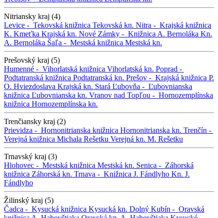
Nitriansky kraj (4)
Levice -
Tekovská knižnica
Tekovská kn.
Nitra -
Krajská knižnica
K. Kmeťka
Krajská kn.
Nové Zámky -
Knižnica A. Bernoláka
Kn.
A. Bernoláka
Šaľa -
Mestská knižnica
Mestská kn.
Prešovský kraj (5)
Humenné -
Vihorlatská knižnica
Vihorlatská kn.
Poprad -
Podtatranská knižnica
Podtatranská kn.
Prešov -
Krajská knižnica P.
O. Hviezdoslava
Krajská kn.
Stará Ľubovňa -
Ľubovnianska
knižnica
Ľubovnianska kn.
Vranov nad Topľou -
Hornozemplínska
knižnica
Hornozemplínska kn.
Trenčiansky kraj (2)
Prievidza -
Hornonitrianska knižnica
Hornonitrianska kn.
Trenčín -
Verejná knižnica Michala Rešetku
Verejná kn. M. Rešetku
Trnavský kraj (3)
Hlohovec -
Mestská knižnica
Mestská kn.
Senica -
Záhorská
knižnica
Záhorská kn.
Trnava -
Knižnica J. Fándlyho
Kn. J.
Fándlyho
Žilinský kraj (5)
Čadca -
Kysucká knižnica
Kysucká kn.
Dolný Kubín -
Oravská
knižnica A. Habovštiaka
Oravská kn. A. Habovštiaka
Kysucké