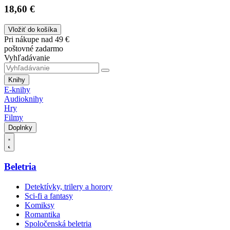
18,60 €
Vložiť do košíka
Pri nákupe nad 49 €
poštovné zadarmo
Vyhľadávanie
Knihy
E-knihy
Audioknihy
Hry
Filmy
Doplnky
Beletria
Detektívky, trilery a horory
Sci-fi a fantasy
Komiksy
Romantika
Spoločenská beletria