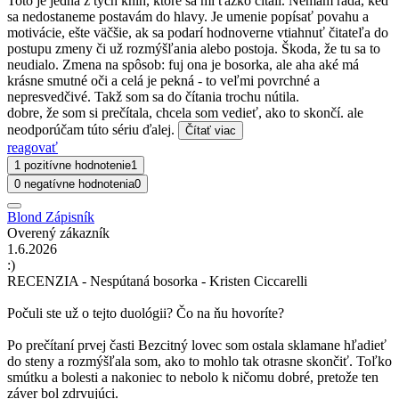
Toto je jedna z tých kníh, ktoré sa mi ťažko čítali. Nemám rada, keď
sa nedostaneme postavám do hlavy. Je umenie popísať povahu a
motivácie, ešte väčšie, ak sa podarí hodnoverne vtiahnuť čitateľa do
postupu zmeny či už rozmýšľania alebo postoja. Škoda, že tu sa to
neudialo. Zmena na spôsob: fuj ona je bosorka, ale aha aké má
krásne smutné oči a celá je pekná - to veľmi povrchné a
nepresvedčivé. Takž som sa do čítania trochu nútila.
dobre, že som si prečítala, chcela som vedieť, ako to skončí. ale
neodporúčam túto sériu ďalej.
Čítať viac
reagovať
1 pozitívne hodnotenie
1
0 negatívne hodnotenia
0
Blond Zápisník
Overený zákazník
1.6.2026
:)
RECENZIA - Nespútaná bosorka - Kristen Ciccarelli
Počuli ste už o tejto duológii? Čo na ňu hovoríte?
Po prečítaní prvej časti Bezcitný lovec som ostala sklamane hľadieť
do steny a rozmýšľala som, ako to mohlo tak otrasne skončiť. Toľko
smútku a bolesti a nakoniec to nebolo k ničomu dobré, pretože ten
záver bol zdrvujúci.