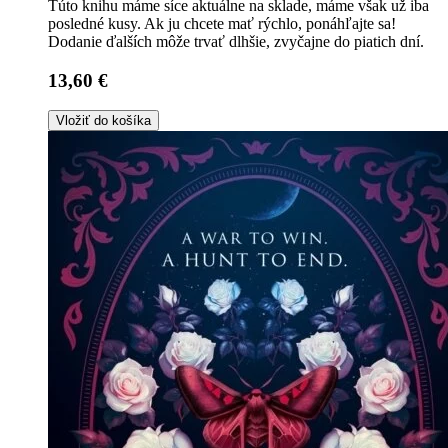
Túto knihu máme síce aktuálne na sklade, máme však už iba
posledné kusy. Ak ju chcete mať rýchlo, ponáhľajte sa!
Dodanie ďalších môže trvať dlhšie, zvyčajne do piatich dní.
13,60 €
Vložiť do košíka