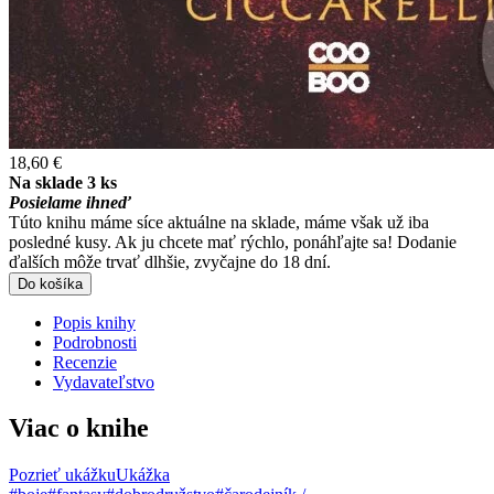
18,60 €
Na sklade 3 ks
Posielame ihneď
Túto knihu máme síce aktuálne na sklade, máme však už iba
posledné kusy. Ak ju chcete mať rýchlo, ponáhľajte sa! Dodanie
ďalších môže trvať dlhšie, zvyčajne do 18 dní.
Do košíka
Popis knihy
Podrobnosti
Recenzie
Vydavateľstvo
Viac o knihe
Pozrieť ukážku
Ukážka