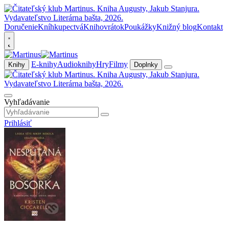
Doručenie
Kníhkupectvá
Knihovrátok
Poukážky
Knižný blog
Kontakt
E-knihy
Audioknihy
Hry
Filmy
Knihy
Doplnky
Vyhľadávanie
Prihlásiť