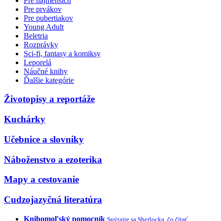
Pre najmenších
Pre prvákov
Pre pubertiakov
Young Adult
Beletria
Rozprávky
Sci-fi, fantasy a komiksy
Leporelá
Náučné knihy
Ďalšie kategórie
Životopisy a reportáže
Kuchárky
Učebnice a slovníky
Náboženstvo a ezoterika
Mapy a cestovanie
Cudzojazyčná literatúra
Knihomoľský pomocník
Spýtajte sa Sherlocka, čo čítať