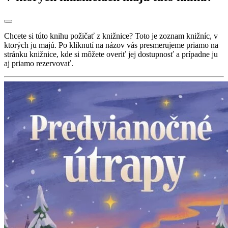
Chcete si túto knihu požičať z knižnice? Toto je zoznam knižníc, v
ktorých ju majú. Po kliknutí na názov vás presmerujeme priamo na
stránku knižnice, kde si môžete overiť jej dostupnosť a prípadne ju
aj priamo rezervovať.