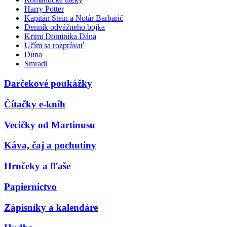
Harry Potter
Kapitán Stein a Notár Barbarič
Denník odvážneho bojka
Krimi Dominika Dána
Učím sa rozprávať
Duna
Smradi
Darčekové poukážky
Čítačky e-kníh
Vecičky od Martinusu
Káva, čaj a pochutiny
Hrnčeky a fľaše
Papiernictvo
Zápisníky a kalendáre