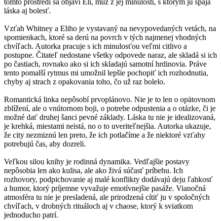
tomto prostredí sa objaví Eli, muž z jej minulosti, s ktorým ju spája
láska aj bolesť.
Vzťah Whitney a Eliho je vystavaný na nevypovedaných vetách, na
spomienkach, ktoré sa derú na povrch v tých najmenej vhodných
chvíľach. Autorka pracuje s ich minulosťou veľmi citlivo a
postupne. Čitateľ nedostane všetky odpovede naraz, ale skladá si ich
po častiach, rovnako ako si ich skladajú samotní hrdinovia. Práve
tento pomalší rytmus mi umožnil lepšie pochopiť ich rozhodnutia,
chyby aj strach z opakovania toho, čo už raz bolelo.
Romantická linka nepôsobí prvoplánovo. Nie je to len o opätovnom
zblížení, ale o vnútornom boji, o potrebe odpustenia a o otázke, či je
možné dať druhej šanci pevné základy. Láska tu nie je idealizovaná,
je krehká, miestami neistá, no o to uveriteľnejšia. Autorka ukazuje,
že city nezmiznú len preto, že ich potlačíme a že niektoré vzťahy
potrebujú čas, aby dozreli.
Veľkou silou knihy je rodinná dynamika. Vedľajšie postavy
nepôsobia len ako kulisa, ale ako živá súčasť príbehu. Ich
rozhovory, podpichovanie aj malé konflikty dodávajú deju ľahkosť
a humor, ktorý príjemne vyvažuje emotívnejšie pasáže. Vianočná
atmosféra tu nie je presladená, ale prirodzená cítiť ju v spoločných
chvíľach, v drobných rituáloch aj v chaose, ktorý k sviatkom
jednoducho patrí.