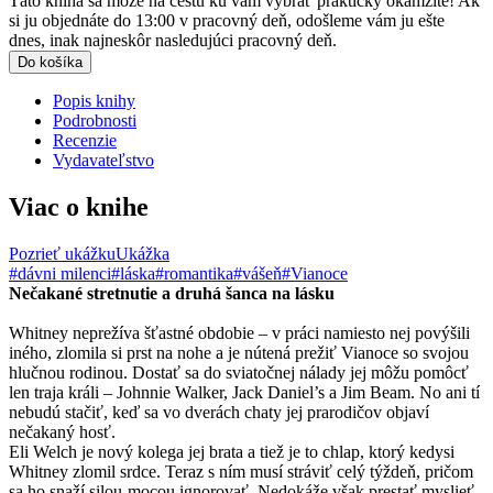
Táto kniha sa môže na cestu ku vám vybrať prakticky okamžite! Ak
si ju objednáte do 13:00 v pracovný deň, odošleme vám ju ešte
dnes, inak najneskôr nasledujúci pracovný deň.
Do košíka
Popis knihy
Podrobnosti
Recenzie
Vydavateľstvo
Viac o knihe
Pozrieť ukážku
Ukážka
#dávni milenci
#láska
#romantika
#vášeň
#Vianoce
Nečakané stretnutie a druhá šanca na lásku
Whitney neprežíva šťastné obdobie – v práci namiesto nej povýšili
iného, zlomila si prst na nohe a je nútená prežiť Vianoce so svojou
hlučnou rodinou. Dostať sa do sviatočnej nálady jej môžu pomôcť
len traja králi – Johnnie Walker, Jack Daniel’s a Jim Beam. No ani tí
nebudú stačiť, keď sa vo dverách chaty jej prarodičov objaví
nečakaný hosť.
Eli Welch je nový kolega jej brata a tiež je to chlap, ktorý kedysi
Whitney zlomil srdce. Teraz s ním musí stráviť celý týždeň, pričom
sa ho snaží silou-mocou ignorovať. Nedokáže však prestať myslieť