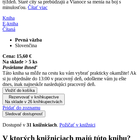
týždeň. Staré city sa prebúdzajú a Vianoce sa menia na boj s
minulosťou.
Čítať viac
Kniha
E-kniha
Čítaná
Pevná väzba
Slovenčina
Cena:
15,60 €
Na sklade > 5 ks
Posielame ihneď
Táto kniha sa môže na cestu ku vám vybrať prakticky okamžite! Ak
si ju objednáte do 13:00 v pracovný deň, odošleme vám ju ešte
dnes, inak najneskôr nasledujúci pracovný deň.
Vložiť do košíka
Rezervovať v kníhkupectve
Na sklade v 26 kníhkupectvách
Pridať do zoznamu
Sledovať dostupnosť
Dostupné v
31 knižniciach
.
Požičať v knižnici
V ktorých knižniciach majú túto knihu?