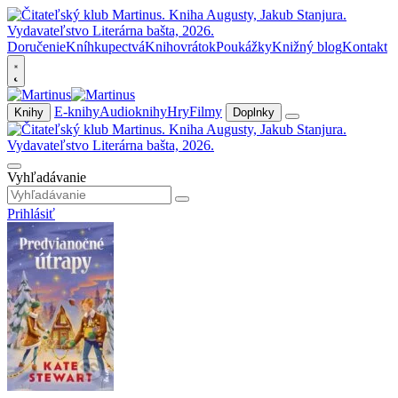
Doručenie
Kníhkupectvá
Knihovrátok
Poukážky
Knižný blog
Kontakt
E-knihy
Audioknihy
Hry
Filmy
Knihy
Doplnky
Vyhľadávanie
Prihlásiť