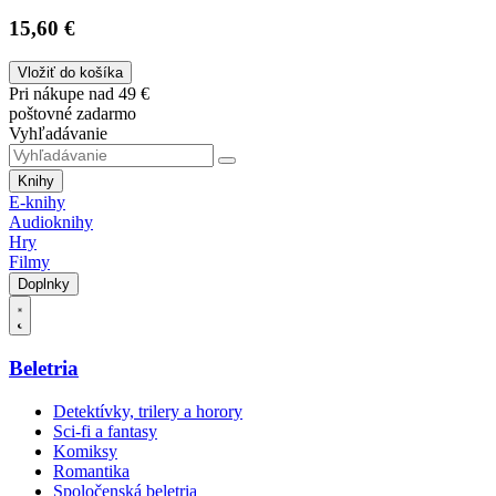
15,60 €
Vložiť do košíka
Pri nákupe nad 49 €
poštovné zadarmo
Vyhľadávanie
Knihy
E-knihy
Audioknihy
Hry
Filmy
Doplnky
Beletria
Detektívky, trilery a horory
Sci-fi a fantasy
Komiksy
Romantika
Spoločenská beletria