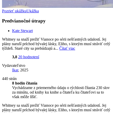
Pozrieť ukážku
Ukážka
Predvianočné útrapy
Kate Stewart
Whitney sa snaží prežiť Vianoce po sérii nešťastných udalostí. Jej
plány naruší príchod bývalej lásky, Eliho, s ktorým musí stráviť celý
týždeň. Staré city sa prebúdzajú a...
Čítať viac
3,8
20 hodnotení
Vydavateľstvo
Ikar
, 2025
440 strán
8 hodín čítania
Vychádzame z priemerného údaju o rýchlosti čítania 230 slov
za minútu, od knihy ku knihe a čitateľa ku čitateľovi sa to
však môže líšiť.
Whitney sa snaží prežiť Vianoce po sérii nešťastných udalostí. Jej
plány naruší príchod bývalej lásky, Eliho, s ktorým musí stráviť celý