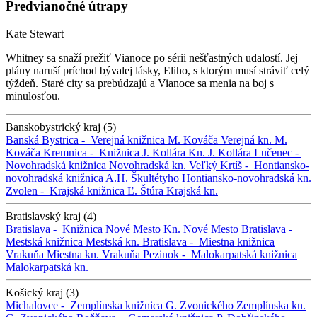
Predvianočné útrapy
Kate Stewart
Whitney sa snaží prežiť Vianoce po sérii nešťastných udalostí. Jej
plány naruší príchod bývalej lásky, Eliho, s ktorým musí stráviť celý
týždeň. Staré city sa prebúdzajú a Vianoce sa menia na boj s
minulosťou.
Banskobystrický kraj (5)
Banská Bystrica -
Verejná knižnica M. Kováča
Verejná kn. M.
Kováča
Kremnica -
Knižnica J. Kollára
Kn. J. Kollára
Lučenec -
Novohradská knižnica
Novohradská kn.
Veľký Krtíš -
Hontiansko-
novohradská knižnica A.H. Škultétyho
Hontiansko-novohradská kn.
Zvolen -
Krajská knižnica Ľ. Štúra
Krajská kn.
Bratislavský kraj (4)
Bratislava -
Knižnica Nové Mesto
Kn. Nové Mesto
Bratislava -
Mestská knižnica
Mestská kn.
Bratislava -
Miestna knižnica
Vrakuňa
Miestna kn. Vrakuňa
Pezinok -
Malokarpatská knižnica
Malokarpatská kn.
Košický kraj (3)
Michalovce -
Zemplínska knižnica G. Zvonického
Zemplínska kn.