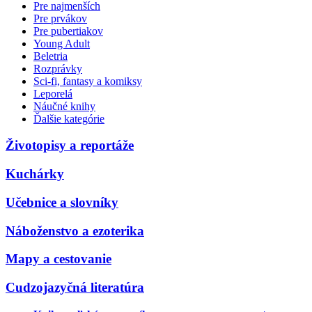
Pre najmenších
Pre prvákov
Pre pubertiakov
Young Adult
Beletria
Rozprávky
Sci-fi, fantasy a komiksy
Leporelá
Náučné knihy
Ďalšie kategórie
Životopisy a reportáže
Kuchárky
Učebnice a slovníky
Náboženstvo a ezoterika
Mapy a cestovanie
Cudzojazyčná literatúra