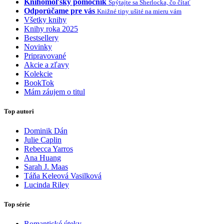
Knihomoľský pomocník
Spýtajte sa Sherlocka, čo čítať
Odporúčame pre vás
Knižné tipy ušité na mieru vám
Všetky knihy
Knihy roka 2025
Bestsellery
Novinky
Pripravované
Akcie a zľavy
Kolekcie
BookTok
Mám záujem o titul
Top autori
Dominik Dán
Julie Caplin
Rebecca Yarros
Ana Huang
Sarah J. Maas
Táňa Keleová Vasilková
Lucinda Riley
Top série
Romantické úteky