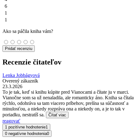
6
1
1
Ako sa páčila kniha vám?
Pridať recenziu
Recenzie čitateľov
Lenka Jobbágyová
Overený zákazník
23.3.2026
To je tak, keď si knihu kúpite pred Vianocami a čítate ju v marci.
Vianočne som sa už nenaladila, ale romanticky áno. Kniha sa čítala
rýchlo, odohráva sa tam viacero príbehov, prelína sa súčasnosť a
minulosťou, a niekedy rozpráva ona a niekedy on, a je to tak v
poriadku, nestratíš sa.
Čítať viac
reagovať
1 pozitívne hodnotenie
1
0 negatívne hodnotenia
0