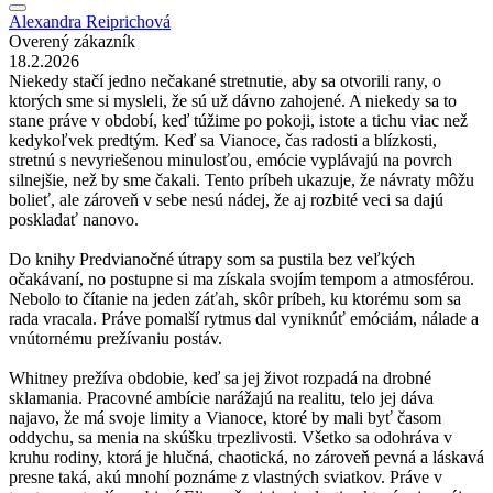
Alexandra Reiprichová
Overený zákazník
18.2.2026
Niekedy stačí jedno nečakané stretnutie, aby sa otvorili rany, o
ktorých sme si mysleli, že sú už dávno zahojené. A niekedy sa to
stane práve v období, keď túžime po pokoji, istote a tichu viac než
kedykoľvek predtým. Keď sa Vianoce, čas radosti a blízkosti,
stretnú s nevyriešenou minulosťou, emócie vyplávajú na povrch
silnejšie, než by sme čakali. Tento príbeh ukazuje, že návraty môžu
bolieť, ale zároveň v sebe nesú nádej, že aj rozbité veci sa dajú
poskladať nanovo.
Do knihy Predvianočné útrapy som sa pustila bez veľkých
očakávaní, no postupne si ma získala svojím tempom a atmosférou.
Nebolo to čítanie na jeden záťah, skôr príbeh, ku ktorému som sa
rada vracala. Práve pomalší rytmus dal vyniknúť emóciám, nálade a
vnútornému prežívaniu postáv.
Whitney prežíva obdobie, keď sa jej život rozpadá na drobné
sklamania. Pracovné ambície narážajú na realitu, telo jej dáva
najavo, že má svoje limity a Vianoce, ktoré by mali byť časom
oddychu, sa menia na skúšku trpezlivosti. Všetko sa odohráva v
kruhu rodiny, ktorá je hlučná, chaotická, no zároveň pevná a láskavá
presne taká, akú mnohí poznáme z vlastných sviatkov. Práve v