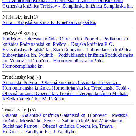
G. Zvonického
Rožňava -
Gemerská knižnica P. Dobšinského
Gemerská knižnica
Trebišov -
Zemplínska knižnica
Zemplínska kn.
Nitriansky kraj (1)
Nitra -
Krajská knižnica K. Kmeťka
Krajská kn.
Prešovský kraj (6)
Bardejov -
Okresná knižnica
Okresná kn.
Poprad -
Podtatranská
knižnica
Podtatranská kn.
Prešov -
Krajská knižnica P. O.
Hviezdoslava
Krajská kn.
Stará Ľubovňa -
Ľubovnianska knižnica
Ľubovnianska kn.
Svidník -
Podduklianska knižnica
Podduklianska
kn.
Vranov nad Topľou -
Hornozemplínska knižnica
Hornozemplínska kn.
Trenčiansky kraj (4)
Nitrianske Pravno -
Obecná knižnica
Obecná kn.
Prievidza -
Hornonitrianska knižnica
Hornonitrianska kn.
Trenčianska Teplá -
Obecná knižnica
Obecná kn.
Trenčín -
Verejná knižnica Michala
Rešetku
Verejná kn. M. Rešetku
Trnavský kraj (5)
Galanta -
Galantská knižnica
Galantská kn.
Hlohovec -
Mestská
knižnica
Mestská kn.
Senica -
Záhorská knižnica
Záhorská kn.
Suchá nad Parnou -
Obecná knižnica
Obecná kn.
Trnava -
Knižnica J. Fándlyho
Kn. J. Fándlyho