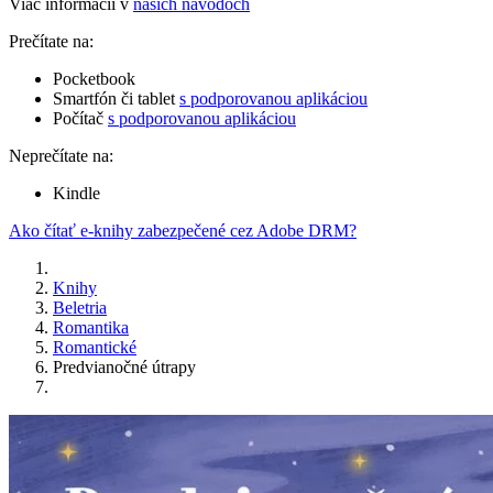
Viac informácií v
našich návodoch
Prečítate na:
Pocketbook
Smartfón či tablet
s podporovanou aplikáciou
Počítač
s podporovanou aplikáciou
Neprečítate na:
Kindle
Ako čítať e-knihy zabezpečené cez Adobe DRM?
Knihy
Beletria
Romantika
Romantické
Predvianočné útrapy