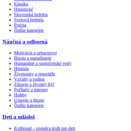
Klasika
Historické
Slovenská beletria
Svetová beletria
Poézia
Ďalšie kategórie
Náučná a odborná
Motivácia a sebarozvoj
Biznis a manažment
Humanitné a spoločenské vedy
História
Životopisy a reportáže
Vzťahy a rodina
Zdravie a životný štýl
Počítače a internet
Hobby
Umenie a dizajn
Ďalšie kategórie
Deti a mládež
Knihorad – poradca kníh pre deti