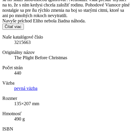
na to, že s ním kedysi chcela založiť rodinu. Pohodové Vianoce plné
nostalgie sa pre ňu rýchlo zmenia na boj so starými citmi, ktoré sa
ani po mnohých rokoch nevytratili.
Navyše príchod Eliho nebola žiadna náhoda.
Čítať viac
Naše katalógové číslo
3215663
Originálny názov
The Plight Before Christmas
Počet strán
440
Väzba
pevná väzba
Rozmer
135×207 mm
Hmotnosť
490 g
ISBN