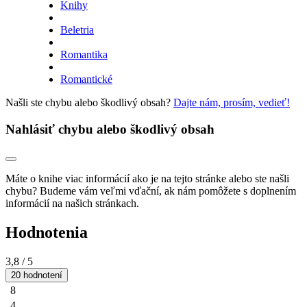
Knihy
Beletria
Romantika
Romantické
Našli ste chybu alebo škodlivý obsah?
Dajte nám, prosím, vedieť!
Nahlásiť chybu alebo škodlivý obsah
Máte o knihe viac informácií ako je na tejto stránke alebo ste našli
chybu? Budeme vám veľmi vďační, ak nám pomôžete s doplnením
informácií na našich stránkach.
Hodnotenia
3,8
/ 5
20 hodnotení
8
4