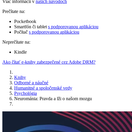
Viac informácií v
našich návodoch
Prečítate na:
Pocketbook
Smartfón či tablet
s podporovanou aplikáciou
Počítač
s podporovanou aplikáciou
Neprečítate na:
Kindle
Ako čítať e-knihy zabezpečené cez Adobe DRM?
Knihy
Odborné a náučné
Humanitné a spoločenské vedy
Psychológia
Neurománia: Pravda a lži o našom mozgu