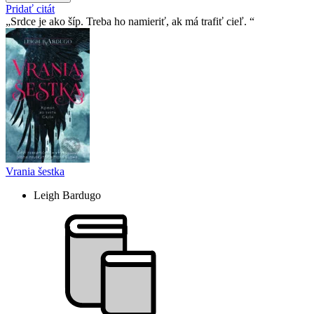
Pridať citát
Srdce je ako šíp. Treba ho namieriť, ak má trafiť cieľ.
Vrania šestka
Leigh Bardugo