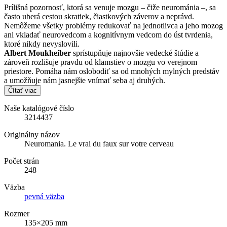
Prílišná pozornosť, ktorá sa venuje mozgu – čiže neurománia –, sa
často uberá cestou skratiek, čiastkových záverov a neprávd.
Nemôžeme všetky problémy redukovať na jednotlivca a jeho mozog
ani vkladať neurovedcom a kognitívnym vedcom do úst tvrdenia,
ktoré nikdy nevyslovili.
Albert Moukheiber
sprístupňuje najnovšie vedecké štúdie a
zároveň rozlišuje pravdu od klamstiev o mozgu vo verejnom
priestore. Pomáha nám oslobodiť sa od mnohých mylných predstáv
a umožňuje nám jasnejšie vnímať seba aj druhých.
Čítať viac
Naše katalógové číslo
3214437
Originálny názov
Neuromania. Le vrai du faux sur votre cerveau
Počet strán
248
Väzba
pevná väzba
Rozmer
135×205 mm