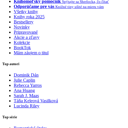
Knihomoľský pomocník
Spýtajte sa Sherlocka, čo čítať
Odporúčame pre vás
Knižné tipy ušité na mieru vám
Všetky knihy
Knihy roka 2025
Bestsellery
Novinky
Pripravované
Akcie a zľavy
Kolekcie
BookTok
Mám záujem o titul
Top autori
Dominik Dán
Julie Caplin
Rebecca Yarros
Ana Huang
Sarah J. Maas
Táňa Keleová Vasilková
Lucinda Riley
Top série