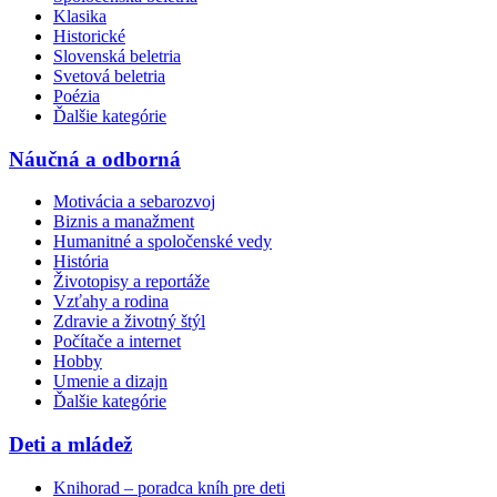
Klasika
Historické
Slovenská beletria
Svetová beletria
Poézia
Ďalšie kategórie
Náučná a odborná
Motivácia a sebarozvoj
Biznis a manažment
Humanitné a spoločenské vedy
História
Životopisy a reportáže
Vzťahy a rodina
Zdravie a životný štýl
Počítače a internet
Hobby
Umenie a dizajn
Ďalšie kategórie
Deti a mládež
Knihorad – poradca kníh pre deti