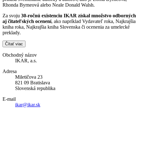
Rhonda Byrneová alebo Neale Donald Walsh.
Za svoju
30-ročnú existenciu IKAR získal množstvo odborných
aj čitateľských ocenení
, ako napríklad Vydavateľ roka, Najkrajšia
kniha roka, Najkrajšia kniha Slovenska či ocenenia za umelecké
preklady.
Čítať viac
Obchodný názov
IKAR, a.s.
Adresa
Miletičova 23
821 09 Bratislava
Slovenská republika
E-mail
ikar@ikar.sk