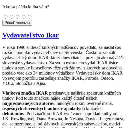
Ako sa páčila kniha vám?
Pridať recenziu
Vydavateľstvo Ikar
V roku 1990 si desať knižných nadšencov povedalo, že nastal čas
rozšíriť ponuku vydavateľstiev na Slovensku. Čoskoro založili
vydavateľský dom IKAR, ktorý dnes čitatelia poznajú ako najväčšie
slovenské vydavateľstvo. Za svoju existenciu vydal IKAR tisíce
titulov a stovky bestsellerov rôznych žánrov, z ktorých sa dovedna
predalo viac ako 34 miliónov výtlačkov. Vydavateľský dom IKAR
vo svojom portfóliu zastrešuje značky IKAR, Príroda, Odeon,
YOLi, Stonožka a Ajna.
Vlajková značka IKAR
predstavuje najširšie spektrum knižných
titulov. Pod touto značkou nájde každý čitateľ našich
najpredávanejších autorov
, mnohými rokmi overené mená,
úspešných slovenských autorov
aj
mladých
knižných
debutantov
. Pod značkou IKAR vydávame napríklad knihy od
J.K. Rowlingovej, Dana Browna, Jo Nesbøa, Davida Lagercrantza,
ale, samozrejme, aj od slávnych slovenských spisovateľov, medzi