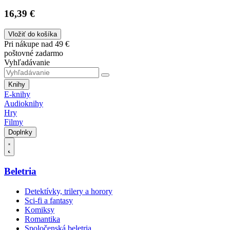
16,39 €
Vložiť do košíka
Pri nákupe nad 49 €
poštovné zadarmo
Vyhľadávanie
Knihy
E-knihy
Audioknihy
Hry
Filmy
Doplnky
Beletria
Detektívky, trilery a horory
Sci-fi a fantasy
Komiksy
Romantika
Spoločenská beletria