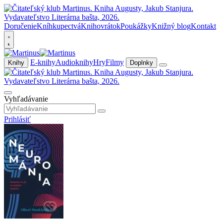
Doručenie
Kníhkupectvá
Knihovrátok
Poukážky
Knižný blog
Kontakt
E-knihy
Audioknihy
Hry
Filmy
Knihy
Doplnky
Vyhľadávanie
Prihlásiť