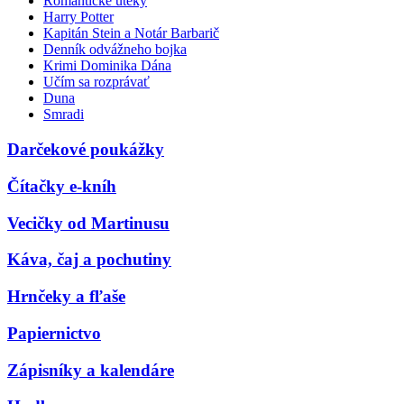
Romantické úteky
Harry Potter
Kapitán Stein a Notár Barbarič
Denník odvážneho bojka
Krimi Dominika Dána
Učím sa rozprávať
Duna
Smradi
Darčekové poukážky
Čítačky e-kníh
Vecičky od Martinusu
Káva, čaj a pochutiny
Hrnčeky a fľaše
Papiernictvo
Zápisníky a kalendáre