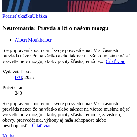
Pozrieť ukážku
Ukážka
Neurománia: Pravda a lži o našom mozgu
Albert Moukheiber
Ste pripravení spochybniť svoje presvedčenia? V súčasnosti
prevláda názor, že na všetko alebo takmer na všetko musíme nájsť
vysvetlenie v mozgu, akoby pocity šťastia, emócie,...
Čítať viac
Vydavateľstvo
Ikar
, 2025
Počet strán
248
Ste pripravení spochybniť svoje presvedčenia? V súčasnosti
prevláda názor, že na všetko alebo takmer na všetko musíme nájsť
vysvetlenie v mozgu, akoby pocity šťastia, emócie, závislosti,
obavy, presvedčenia, výkony aj naša schopnosť alebo
neschopnosť...
Čítať viac
Kniha