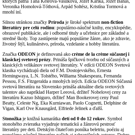
ktorých patria Táňa Keleová-Vasilková, Jozef Karika, Jozef Banáš,
Veronika Homolová-Tóthová, Arpád Soltész, Kristína Tormová a
mnohí iní.
Silnou stránkou značky
Príroda
je široké spektrum
non-fiction
literatúry pre celú rodinu
: populárno-náučné knihy, encyklopédie,
obrazové publikácie, ale i odborné tituly a učebnice pre základné a
stredné školy. Top zastúpenie majú populárne žánre, ako je zdravie,
životný štýl, kulinárstvo, príroda, vzdelanie a hobby literatúra.
Značka
ODEON
je definovaná ako
crème de la crème súčasnej i
klasickej svetovej prózy
. Prináša špičkovú tvorbu od súčasných a
klasických velikánov svetovej literatúry. V edícii ODEON Svetová
klasika vychádzajú diela od F.M. Dostojevského, Ernesta
Hemingwaya, L.N. Tolstého, Williama Shakespeara, Fernanda
Pessou, F.S. Fitzgeralda a mnohých iných. Edícia ODEON Súčasná
svetová literatúra na Slovensko prináša aktuálne diela svetových
talentov ako napríklad Harper Leeová, držiteľ Nobelovej ceny za
literatúru Kazuo Ishiguro, držiteľ Man Bookerovej ceny Paul
Beatty, Celeste Ng, Eka Kurniawan, Paolo Cognetti, Delphine de
Vigan, Karl Ove Knausgård, Elfriede Jelinek a ďalší.
Stonožka
je knižná kamarátka
detí od 0 do 12 rokov
. Symbol
stonohého zvieratka vyjadruje tematickú a žánrovú pestrosť
literatúry pre deti. Detským čitateľom ponúka beletriu, poéziu aj
populárno-náučnú literatúru našich aj zahraničných autorov. Dobre