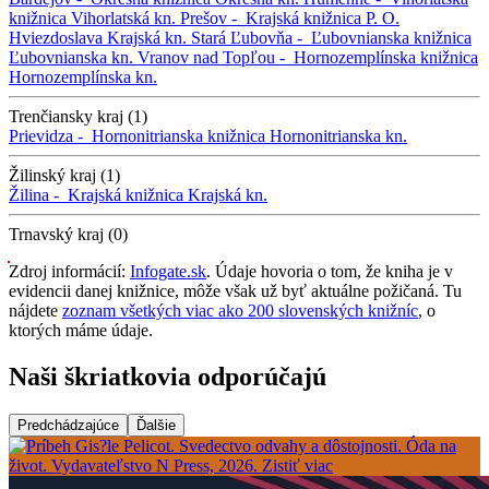
knižnica
Vihorlatská kn.
Prešov -
Krajská knižnica P. O.
Hviezdoslava
Krajská kn.
Stará Ľubovňa -
Ľubovnianska knižnica
Ľubovnianska kn.
Vranov nad Topľou -
Hornozemplínska knižnica
Hornozemplínska kn.
Trenčiansky kraj (1)
Prievidza -
Hornonitrianska knižnica
Hornonitrianska kn.
Žilinský kraj (1)
Žilina -
Krajská knižnica
Krajská kn.
Trnavský kraj (0)
Zdroj informácií:
Infogate.sk
. Údaje hovoria o tom, že kniha je v
evidencii danej knižnice, môže však už byť aktuálne požičaná. Tu
nájdete
zoznam všetkých viac ako 200 slovenských knižníc
, o
ktorých máme údaje.
Naši škriatkovia odporúčajú
Predchádzajúce
Ďalšie