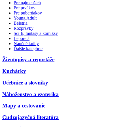
Pre najmenších
Pre prvákov
Pre pubertiakov
Young Adult
Beletria
Rozprávky
Sci-fi, fantasy a komiksy
Leporelá
Náučné knihy
Ďalšie kategórie
Životopisy a reportáže
Kuchárky
Učebnice a slovníky
Náboženstvo a ezoterika
Mapy a cestovanie
Cudzojazyčná literatúra