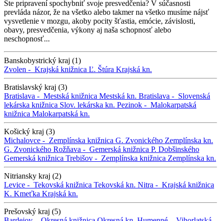
Ste pripravení spochybniť svoje presvedčenia? V súčasnosti
prevláda názor, že na všetko alebo takmer na všetko musíme nájsť
vysvetlenie v mozgu, akoby pocity šťastia, emócie, závislosti,
obavy, presvedčenia, výkony aj naša schopnosť alebo
neschopnosť...
Banskobystrický kraj (1)
Zvolen -
Krajská knižnica Ľ. Štúra
Krajská kn.
Bratislavský kraj (3)
Bratislava -
Mestská knižnica
Mestská kn.
Bratislava -
Slovenská
lekárska knižnica
Slov. lekárska kn.
Pezinok -
Malokarpatská
knižnica
Malokarpatská kn.
Košický kraj (3)
Michalovce -
Zemplínska knižnica G. Zvonického
Zemplínska kn.
G. Zvonického
Rožňava -
Gemerská knižnica P. Dobšinského
Gemerská knižnica
Trebišov -
Zemplínska knižnica
Zemplínska kn.
Nitriansky kraj (2)
Levice -
Tekovská knižnica
Tekovská kn.
Nitra -
Krajská knižnica
K. Kmeťka
Krajská kn.
Prešovský kraj (5)
Bardejov -
Okresná knižnica
Okresná kn.
Humenné -
Vihorlatská