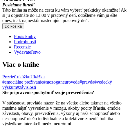
Posielame ihneď
Táto kniha sa môže na cestu ku vám vybrať prakticky okamžite! Ak
si ju objednáte do 13:00 v pracovný deň, odošleme vám ju ešte
dnes, inak najneskôr nasledujúci pracovný deň.
Do košíka
Popis knihy
Podrobnosti
Recenzie
Vydavateľstvo
Viac o knihe
Pozrieť ukážku
Ukážka
#emociálne prežívanie
#mozog
#neuroveda
#pravda
#vedecký
výskum
#závislosti
Ste pripravení spochybniť svoje presvedčenia?
V súčasnosti prevláda názor, že na všetko alebo takmer na všetko
musíme nájsť vysvetlenie v mozgu, akoby pocity šťastia, emócie,
závislosti, obavy, presvedčenia, výkony aj naša schopnosť alebo
neschopnosť niečo individuálne a kolektívne zmeniť boli iba
výsledkom interakcií medzi neurónmi.