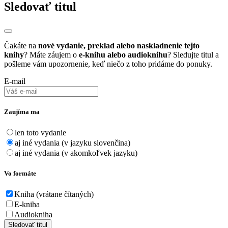
Sledovať titul
Čakáte na
nové vydanie, preklad alebo naskladnenie tejto
knihy
? Máte záujem o
e-knihu alebo audioknihu
? Sledujte titul a
pošleme vám upozornenie, keď niečo z toho pridáme do ponuky.
E-mail
Zaujíma ma
len toto vydanie
aj iné vydania (v jazyku slovenčina)
aj iné vydania (v akomkoľvek jazyku)
Vo formáte
Kniha (vrátane čítaných)
E-kniha
Audiokniha
Sledovať titul