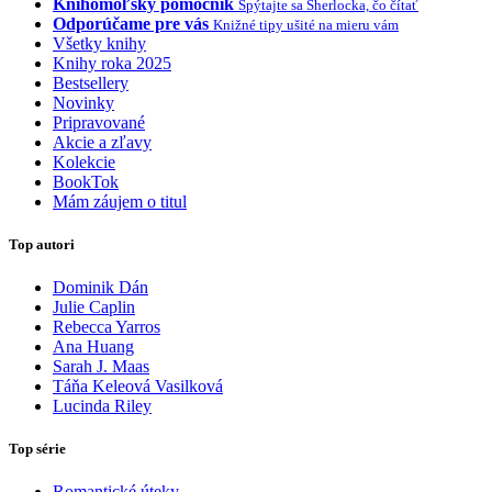
Knihomoľský pomocník
Spýtajte sa Sherlocka, čo čítať
Odporúčame pre vás
Knižné tipy ušité na mieru vám
Všetky knihy
Knihy roka 2025
Bestsellery
Novinky
Pripravované
Akcie a zľavy
Kolekcie
BookTok
Mám záujem o titul
Top autori
Dominik Dán
Julie Caplin
Rebecca Yarros
Ana Huang
Sarah J. Maas
Táňa Keleová Vasilková
Lucinda Riley
Top série
Romantické úteky