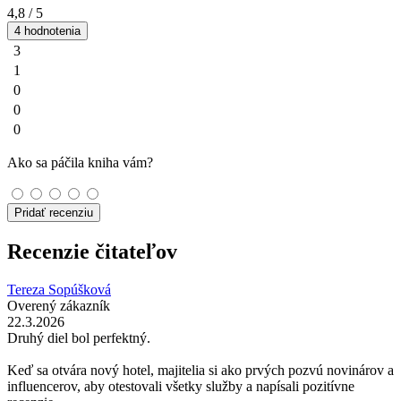
4,8
/ 5
4 hodnotenia
3
1
0
0
0
Ako sa páčila kniha vám?
Pridať recenziu
Recenzie čitateľov
Tereza Sopúšková
Overený zákazník
22.3.2026
Druhý diel bol perfektný.
Keď sa otvára nový hotel, majitelia si ako prvých pozvú novinárov a
influencerov, aby otestovali všetky služby a napísali pozitívne