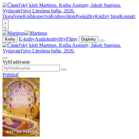
Doručenie
Kníhkupectvá
Knihovrátok
Poukážky
Knižný blog
Kontakt
E-knihy
Audioknihy
Hry
Filmy
Knihy
Doplnky
Vyhľadávanie
Prihlásiť