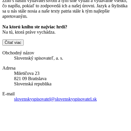
zžilo s naším vydavateľstvom a tým sme vydali a vydávame všetko,
čo napíšu, pokiaľ to zodpovedá ich a našej úrovni. Jazyk a štylistika
sa u nás stále nosia a naše texty patria stále k tým najlepšie
apretovaným.
Na ktorú knihu ste najviac hrdí?
Na tú, ktorá práve vychádza.
Čítať viac
Obchodný názov
Slovenský spisovateľ, a. s.
Adresa
Miletičova 23
821 09 Bratislava
Slovenská republika
E-mail
slovenskyspisovatel@slovenskyspisovatel.sk