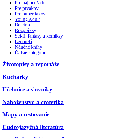
Pre najmenších
Pre prvákov
Pre pubertiakov
Young Adult
Beletria
Rozprávky
Sci-fi, fantasy a komiksy
Leporelá
Náučné knihy
Ďalšie kategórie
Životopisy a reportáže
Kuchárky
Učebnice a slovníky
Náboženstvo a ezoterika
Mapy a cestovanie
Cudzojazyčná literatúra