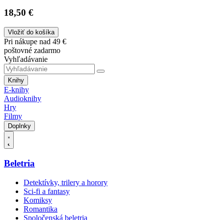
18,50 €
Vložiť do košíka
Pri nákupe nad 49 €
poštovné zadarmo
Vyhľadávanie
Knihy
E-knihy
Audioknihy
Hry
Filmy
Doplnky
Beletria
Detektívky, trilery a horory
Sci-fi a fantasy
Komiksy
Romantika
Spoločenská beletria