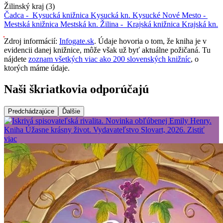
Žilinský kraj (3)
Čadca -
Kysucká knižnica
Kysucká kn.
Kysucké Nové Mesto -
Mestská knižnica
Mestská kn.
Žilina -
Krajská knižnica
Krajská kn.
Zdroj informácií:
Infogate.sk
. Údaje hovoria o tom, že kniha je v
evidencii danej knižnice, môže však už byť aktuálne požičaná. Tu
nájdete
zoznam všetkých viac ako 200 slovenských knižníc
, o
ktorých máme údaje.
Naši škriatkovia odporúčajú
Predchádzajúce
Ďalšie