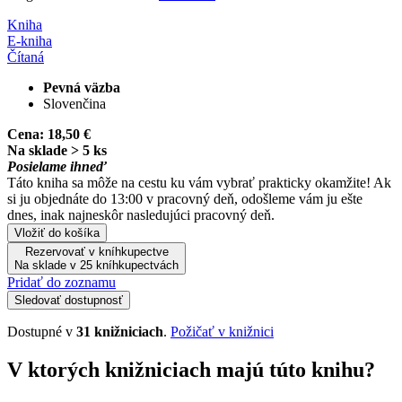
Kniha
E-kniha
Čítaná
Pevná väzba
Slovenčina
Cena:
18,50 €
Na sklade > 5 ks
Posielame ihneď
Táto kniha sa môže na cestu ku vám vybrať prakticky okamžite! Ak
si ju objednáte do 13:00 v pracovný deň, odošleme vám ju ešte
dnes, inak najneskôr nasledujúci pracovný deň.
Vložiť do košíka
Rezervovať v kníhkupectve
Na sklade v 25 kníhkupectvách
Pridať do zoznamu
Sledovať dostupnosť
Dostupné v
31 knižniciach
.
Požičať v knižnici
V ktorých knižniciach majú túto knihu?