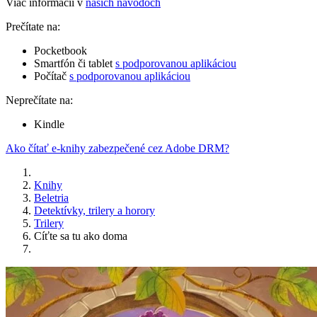
Viac informácií v
našich návodoch
Prečítate na:
Pocketbook
Smartfón či tablet
s podporovanou aplikáciou
Počítač
s podporovanou aplikáciou
Neprečítate na:
Kindle
Ako čítať e-knihy zabezpečené cez Adobe DRM?
Knihy
Beletria
Detektívky, trilery a horory
Trilery
Cíťte sa tu ako doma