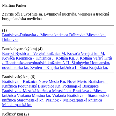
Martina Parker
Zavrite oči a uvoľnite sa. Bylinková kuchyňa, wellness a tradičná
burgenlandská medicína...
(1)
Bratislava-Dúbravka -
Miestna knižnica Dúbravka
Miestna kn.
Dúbravka
Banskobystrický kraj (4)
Banská Bystrica -
Verejná knižnica M. Kováča
Verejná kn. M.
Kováča
Kremnica -
Knižnica J. Kollára
Kn. J. Kollára
Veľký Krtíš
-
Hontiansko-novohradská knižnica A.H. Škultétyho
Hontiansko-
novohradská kn.
Zvolen -
Krajská knižnica Ľ. Štúra
Krajská kn.
Bratislavský kraj (6)
Bratislava -
Knižnica Nové Mesto
Kn. Nové Mesto
Bratislava -
Knižnica Podunajské Biskupice
Kn. Podunajské Biskupice
Bratislava -
Mestská knižnica
Mestská kn.
Bratislava -
Miestna
knižnica Vrakuňa
Miestna kn. Vrakuňa
Bratislava -
Staromestská
knižnica
Staromestská kn.
Pezinok -
Malokarpatská knižnica
Malokarpatská kn.
Košický kraj (2)