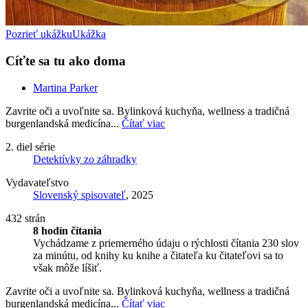
Pozrieť ukážku
Ukážka
Cíťte sa tu ako doma
Martina Parker
Zavrite oči a uvoľnite sa. Bylinková kuchyňa, wellness a tradičná
burgenlandská medicína...
Čítať viac
2. diel série
Detektívky zo záhradky
Vydavateľstvo
Slovenský spisovateľ
, 2025
432 strán
8 hodín čítania
Vychádzame z priemerného údaju o rýchlosti čítania 230 slov
za minútu, od knihy ku knihe a čitateľa ku čitateľovi sa to
však môže líšiť.
Zavrite oči a uvoľnite sa. Bylinková kuchyňa, wellness a tradičná
burgenlandská medicína...
Čítať viac