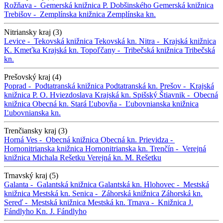
Rožňava -
Gemerská knižnica P. Dobšinského
Gemerská knižnica
Trebišov -
Zemplínska knižnica
Zemplínska kn.
Nitriansky kraj (3)
Levice -
Tekovská knižnica
Tekovská kn.
Nitra -
Krajská knižnica
K. Kmeťka
Krajská kn.
Topoľčany -
Tribečská knižnica
Tribečská
kn.
Prešovský kraj (4)
Poprad -
Podtatranská knižnica
Podtatranská kn.
Prešov -
Krajská
knižnica P. O. Hviezdoslava
Krajská kn.
Spišský Štiavnik -
Obecná
knižnica
Obecná kn.
Stará Ľubovňa -
Ľubovnianska knižnica
Ľubovnianska kn.
Trenčiansky kraj (3)
Horná Ves -
Obecná knižnica
Obecná kn.
Prievidza -
Hornonitrianska knižnica
Hornonitrianska kn.
Trenčín -
Verejná
knižnica Michala Rešetku
Verejná kn. M. Rešetku
Trnavský kraj (5)
Galanta -
Galantská knižnica
Galantská kn.
Hlohovec -
Mestská
knižnica
Mestská kn.
Senica -
Záhorská knižnica
Záhorská kn.
Sereď -
Mestská knižnica
Mestská kn.
Trnava -
Knižnica J.
Fándlyho
Kn. J. Fándlyho