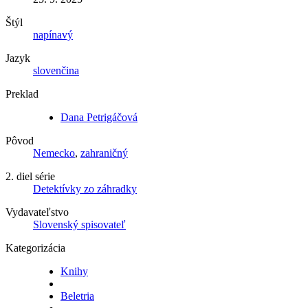
Štýl
napínavý
Jazyk
slovenčina
Preklad
Dana Petrigáčová
Pôvod
Nemecko
,
zahraničný
2. diel série
Detektívky zo záhradky
Vydavateľstvo
Slovenský spisovateľ
Kategorizácia
Knihy
Beletria