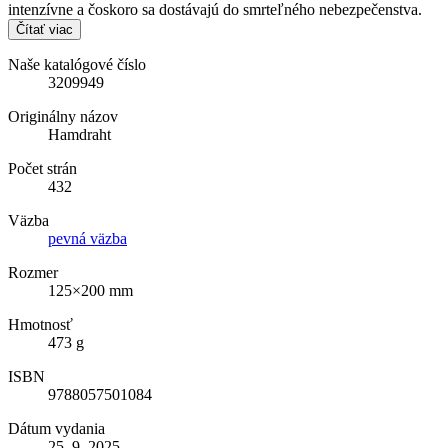
intenzívne a čoskoro sa dostávajú do smrteľného nebezpečenstva.
Čítať viac
Naše katalógové číslo
3209949
Originálny názov
Hamdraht
Počet strán
432
Väzba
pevná väzba
Rozmer
125×200 mm
Hmotnosť
473 g
ISBN
9788057501084
Dátum vydania
25. 9. 2025