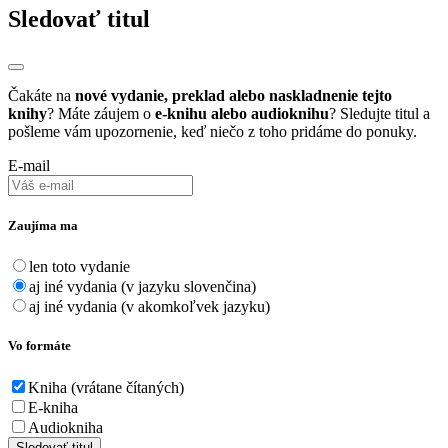
Sledovať titul
Čakáte na
nové vydanie, preklad alebo naskladnenie tejto
knihy
? Máte záujem o
e-knihu alebo audioknihu
? Sledujte titul a
pošleme vám upozornenie, keď niečo z toho pridáme do ponuky.
E-mail
Zaujíma ma
len toto vydanie
aj iné vydania (v jazyku slovenčina)
aj iné vydania (v akomkoľvek jazyku)
Vo formáte
Kniha (vrátane čítaných)
E-kniha
Audiokniha
Sledovať titul