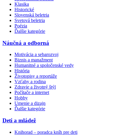
Klasika
Historické
Slovenská beletria
Svetová beletria
Poézia
Ďalšie kategórie
Náučná a odborná
Motivácia a sebarozvoj
Biznis a manažment
Humanitné a spoločenské vedy
História
Životopisy a reportáže
Vzťahy a rodina
Zdravie a životný štýl
Počítače a internet
Hobby
Umenie a dizajn
Ďalšie kategórie
Deti a mládež
Knihorad – poradca kníh pre deti