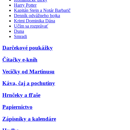
Harry Potter
Kapitán Stein a Notár Barbarič
Denník odvážneho bojka
Krimi Dominika Dána
Učím sa rozprávať
Duna
Smradi
Darčekové poukážky
Čítačky e-kníh
Vecičky od Martinusu
Káva, čaj a pochutiny
Hrnčeky a fľaše
Papiernictvo
Zápisníky a kalendáre