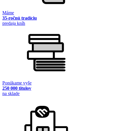
Máme
35-ročnú tradíciu
predaja kníh
Ponúkame vyše
250 000 titulov
na sklade