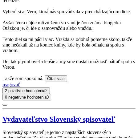
recenzie.
Vyberú si aj Veru, ktorá nás sprevádzala v predchádzajúcom diele.
Avšak Vera nájde mŕtvu ženu vo vani je ňou známa blogerka.
Otázkou je, či ide o samovraždu alebo vraždu.
Tento diel sa mi páčil viac. Vražda sa odohrá pomerne skoro, takže
sme nečakali až na koniec knihy, kde by bola odhalená spolu s
vrahom.
Dej tak plynul oveľa lepšie a my sme dostali možnosť pátrať spolu s
Verou.
Takže som spokojná.
Čítať viac
reagovať
2 pozitívne hodnotenia
2
0 negatívne hodnotenia
0
Vydavateľstvo Slovenský spisovateľ
Slovenský spisovateľ je jedno z najstarších slovenských
vydavateľstiev. Za viac ako 70 rokov svojej existencie vydalo vyše