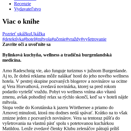
Recenzie
Vydavateľstvo
Viac o knihe
Pozrieť ukážku
Ukážka
#detektívka
#hotel
#mŕtvola
#učenie
#vraždy
#vyšetrovanie
Zavrite oči a uvoľnite sa
Bylinková kuchyňa, wellness a tradičná burgenlandská
medicína.
Arno Radeschnig vie, ako funguje turizmus v južnom Burgenlande.
Aj to, že dobrá reklama môže nalákať hostí do jeho nového wellness
hotela. V pestrej skupine pozvaných blogerov a novinárov sa ocitne
aj Vera Horvathová, zvedavá novinárka, ktorej sa pred rokom
podarilo vyriešiť vraždu. Pobyt vo wellness vníma ako vítanú
zmenu, avšak pohodlný relax sa rýchlo skončí, keď sa v hoteli nájde
mŕtvola.
Stopa vedie do Korutánska k jazeru Wörthersee a priamo do
Arnovej minulosti, ktorá mu dodnes nedá spávať. Krátko na to však
zmizne jeden z pozvaných novinárov. Vera sa tentoraz púšťa do
vyšetrovania na vlastnú päsť spolu s potetovanou kuchárkou
Matildou. Lenže zvedavé členky Klubu zelenáčov pátrajú príliš