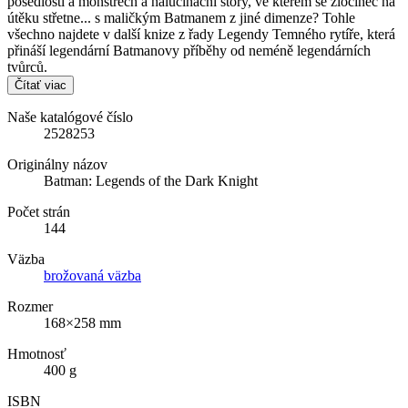
posedlosti a monstrech a halucinační story, ve kterém se zločinec na
útěku střetne... s maličkým Batmanem z jiné dimenze? Tohle
všechno najdete v další knize z řady Legendy Temného rytíře, která
přináší legendární Batmanovy příběhy od neméně legendárních
tvůrců.
Čítať viac
Naše katalógové číslo
2528253
Originálny názov
Batman: Legends of the Dark Knight
Počet strán
144
Väzba
brožovaná väzba
Rozmer
168×258 mm
Hmotnosť
400 g
ISBN