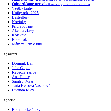
Odporúčame pre vás
Knižné tipy ušité na mieru vám
Všetky knihy
Knihy roka 2025
Bestsellery
Novinky
Pripravované
Akcie a zľavy
Kolekcie
BookTok
Mám záujem o titul
Top autori
Dominik Dán
Julie Caplin
Rebecca Yarros
Ana Huang
Sarah J. Maas
Táňa Keleová Vasilková
Lucinda Riley
Top série
Romantické úteky