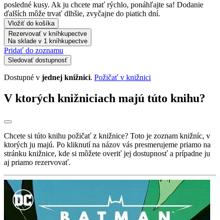
posledné kusy. Ak ju chcete mať rýchlo, ponáhľajte sa! Dodanie
ďalších môže trvať dlhšie, zvyčajne do piatich dní.
Vložiť do košíka
Rezervovať v kníhkupectve
Na sklade v 1 kníhkupectve
Pridať do zoznamu
Sledovať dostupnosť
Dostupné v
jednej knižnici
.
Požičať v knižnici
V ktorých knižniciach majú túto knihu?
Chcete si túto knihu požičať z knižnice? Toto je zoznam knižníc, v
ktorých ju majú. Po kliknutí na názov vás presmerujeme priamo na
stránku knižnice, kde si môžete overiť jej dostupnosť a prípadne ju
aj priamo rezervovať.