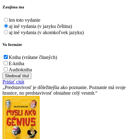
Zaujíma ma
len toto vydanie
aj iné vydania (v jazyku čeština)
aj iné vydania (v akomkoľvek jazyku)
Vo formáte
Kniha (vrátane čítaných)
E-kniha
Audiokniha
Sledovať titul
Pridať citát
Predstavivosť je dôležitejšia ako poznanie. Poznanie má svoje
hranice, no predstavivosť obsiahne celý vesmír.