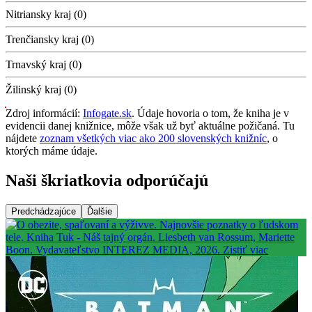
Nitriansky kraj (0)
Trenčiansky kraj (0)
Trnavský kraj (0)
Žilinský kraj (0)
Zdroj informácií:
Infogate.sk
. Údaje hovoria o tom, že kniha je v
evidencii danej knižnice, môže však už byť aktuálne požičaná. Tu
nájdete
zoznam všetkých viac ako 200 slovenských knižníc
, o
ktorých máme údaje.
Naši škriatkovia odporúčajú
Predchádzajúce
Ďalšie