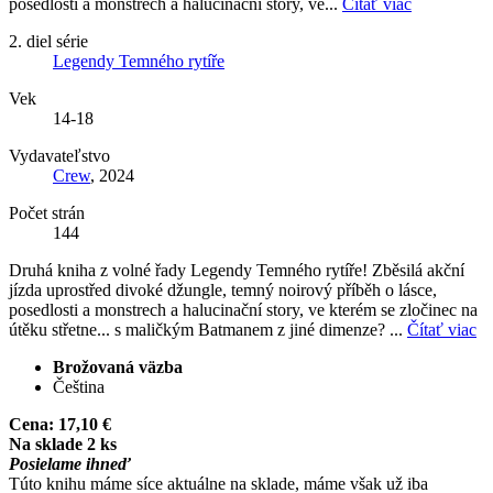
posedlosti a monstrech a halucinační story, ve...
Čítať viac
2. diel série
Legendy Temného rytíře
Vek
14-18
Vydavateľstvo
Crew
, 2024
Počet strán
144
Druhá kniha z volné řady Legendy Temného rytíře! Zběsilá akční
jízda uprostřed divoké džungle, temný noirový příběh o lásce,
posedlosti a monstrech a halucinační story, ve kterém se zločinec na
útěku střetne... s maličkým Batmanem z jiné dimenze? ...
Čítať viac
Brožovaná väzba
Čeština
Cena:
17,10 €
Na sklade 2 ks
Posielame ihneď
Túto knihu máme síce aktuálne na sklade, máme však už iba