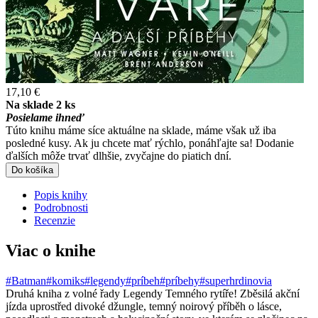
17,10 €
Na sklade 2 ks
Posielame ihneď
Túto knihu máme síce aktuálne na sklade, máme však už iba
posledné kusy. Ak ju chcete mať rýchlo, ponáhľajte sa! Dodanie
ďalších môže trvať dlhšie, zvyčajne do piatich dní.
Do košíka
Popis knihy
Podrobnosti
Recenzie
Viac o knihe
#Batman
#komiks
#legendy
#príbeh
#príbehy
#superhrdinovia
Druhá kniha z volné řady Legendy Temného rytíře! Zběsilá akční
jízda uprostřed divoké džungle, temný noirový příběh o lásce,