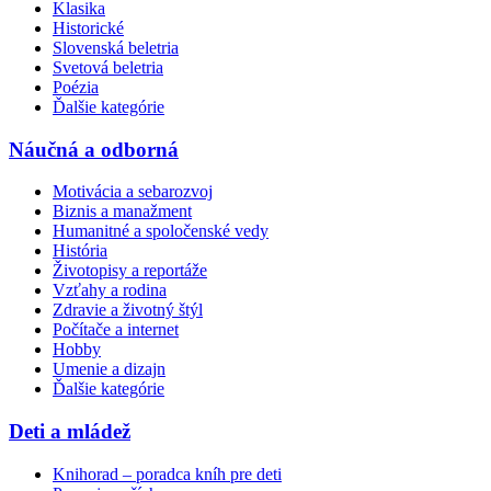
Klasika
Historické
Slovenská beletria
Svetová beletria
Poézia
Ďalšie kategórie
Náučná a odborná
Motivácia a sebarozvoj
Biznis a manažment
Humanitné a spoločenské vedy
História
Životopisy a reportáže
Vzťahy a rodina
Zdravie a životný štýl
Počítače a internet
Hobby
Umenie a dizajn
Ďalšie kategórie
Deti a mládež
Knihorad – poradca kníh pre deti