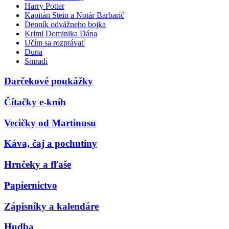
Harry Potter
Kapitán Stein a Notár Barbarič
Denník odvážneho bojka
Krimi Dominika Dána
Učím sa rozprávať
Duna
Smradi
Darčekové poukážky
Čítačky e-kníh
Vecičky od Martinusu
Káva, čaj a pochutiny
Hrnčeky a fľaše
Papiernictvo
Zápisníky a kalendáre
Hudba