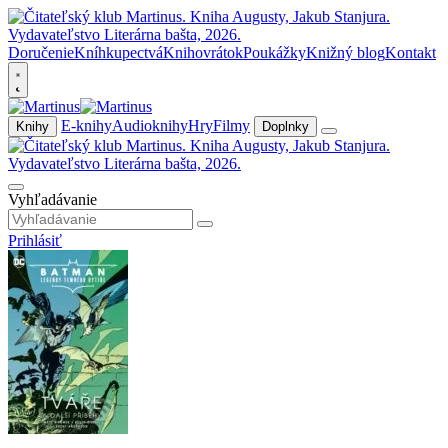
Doručenie
Kníhkupectvá
Knihovrátok
Poukážky
Knižný blog
Kontakt
E-knihy
Audioknihy
Hry
Filmy
Knihy
Doplnky
Vyhľadávanie
Prihlásiť