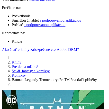
Prečítate na:
Pocketbook
Smartfón či tablet
s podporovanou aplikáciou
Počítač
s podporovanou aplikáciou
Neprečítate na:
Kindle
Ako čítať e-knihy zabezpečené cez Adobe DRM?
Knihy
Pre deti a mládež
Sci-fi, fantasy a komiksy
Komiksy
Batman Legendy Temného rytíře: Tváře a další příběhy