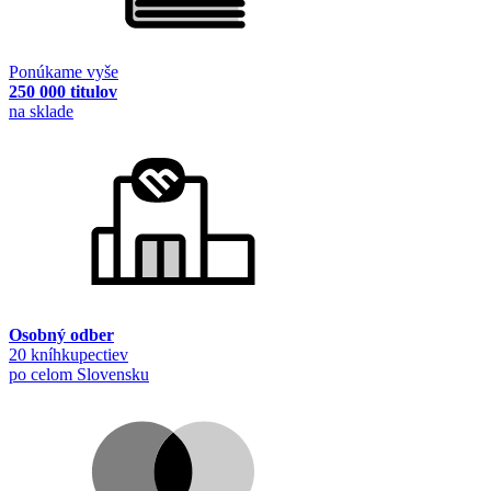
Ponúkame vyše
250 000 titulov
na sklade
Osobný odber
20 kníhkupectiev
po celom Slovensku