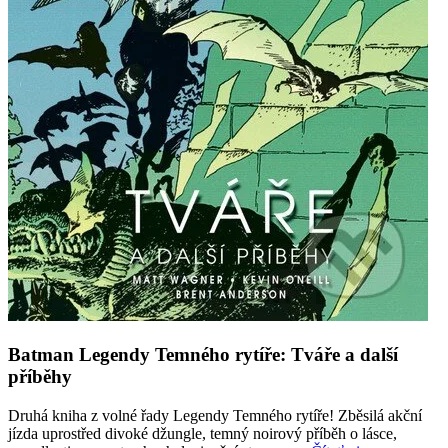
Batman Legendy Temného rytíře: Tváře a další
příběhy
Druhá kniha z volné řady Legendy Temného rytíře! Zběsilá akční
jízda uprostřed divoké džungle, temný noirový příběh o lásce,