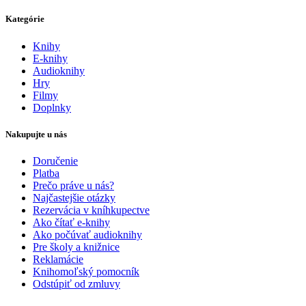
Kategórie
Knihy
E-knihy
Audioknihy
Hry
Filmy
Doplnky
Nakupujte u nás
Doručenie
Platba
Prečo práve u nás?
Najčastejšie otázky
Rezervácia v kníhkupectve
Ako čítať e-knihy
Ako počúvať audioknihy
Pre školy a knižnice
Reklamácie
Knihomoľský pomocník
Odstúpiť od zmluvy