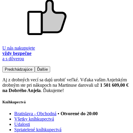
U nás nakupujete
vždy bezpečne
a s dôverou
Predchádzajúce
Ďalšie
Aj z drobných vecí sa dajú urobiť veľké. Vďaka vašim Anjelským
drobným ste pri nákupoch na Martinuse darovali už
1 501 609,00 €
na Dobrého Anjela
. Ďakujeme!
Kníhkupectvá
Bratislava - Obchodná
• Otvorené do 20:00
Všetky kníhkupectvá
Udalosti
Spriatelené kníhkupectvá