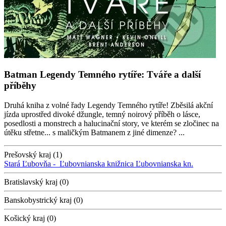
Batman Legendy Temného rytíře: Tváře a další
příběhy
Druhá kniha z volné řady Legendy Temného rytíře! Zběsilá akční
jízda uprostřed divoké džungle, temný noirový příběh o lásce,
posedlosti a monstrech a halucinační story, ve kterém se zločinec na
útěku střetne... s maličkým Batmanem z jiné dimenze? ...
Prešovský kraj (1)
Stará Ľubovňa -
Ľubovnianska knižnica
Ľubovnianska kn.
Bratislavský kraj (0)
Banskobystrický kraj (0)
Košický kraj (0)