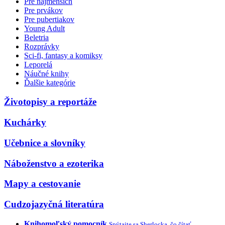
Pre najmenších
Pre prvákov
Pre pubertiakov
Young Adult
Beletria
Rozprávky
Sci-fi, fantasy a komiksy
Leporelá
Náučné knihy
Ďalšie kategórie
Životopisy a reportáže
Kuchárky
Učebnice a slovníky
Náboženstvo a ezoterika
Mapy a cestovanie
Cudzojazyčná literatúra
Knihomoľský pomocník
Spýtajte sa Sherlocka, čo čítať