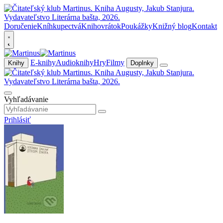
Doručenie
Kníhkupectvá
Knihovrátok
Poukážky
Knižný blog
Kontakt
E-knihy
Audioknihy
Hry
Filmy
Knihy
Doplnky
Vyhľadávanie
Prihlásiť