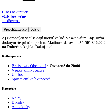
U nás nakupujete
vždy bezpečne
a s dôverou
Predchádzajúce
Ďalšie
Aj z drobných vecí sa dajú urobiť veľké. Vďaka vašim Anjelským
drobným ste pri nákupoch na Martinuse darovali už
1 501 846,00 €
na Dobrého Anjela
. Ďakujeme!
Kníhkupectvá
Bratislava - Obchodná
• Otvorené do 20:00
Všetky kníhkupectvá
Udalosti
Spriatelené kníhkupectvá
Kategórie
Knihy
E-knihy
Audioknihy