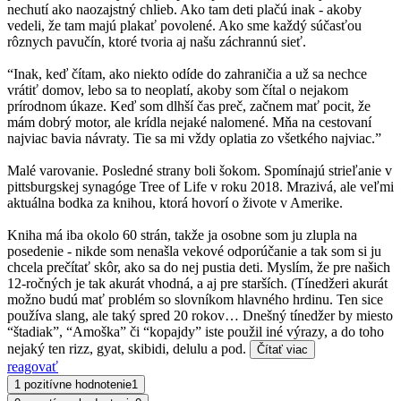
nechutí ako naozajstný chlieb. Ako tam deti plačú inak - akoby
vedeli, že tam majú plakať povolené. Ako sme každý súčasťou
rôznych pavučín, ktoré tvoria aj našu záchrannú sieť.
“Inak, keď čítam, ako niekto odíde do zahraničia a už sa nechce
vrátiť domov, lebo sa to neoplatí, akoby som čítal o nejakom
prírodnom úkaze. Keď som dlhší čas preč, začnem mať pocit, že
mám dobrý motor, ale krídla nejaké nalomené. Mňa na cestovaní
najviac bavia návraty. Tie sa mi vždy oplatia zo všetkého najviac.”
Malé varovanie. Posledné strany boli šokom. Spomínajú strieľanie v
pittsburgskej synagóge Tree of Life v roku 2018. Mrazivá, ale veľmi
aktuálna bodka za knihou, ktorá hovorí o živote v Amerike.
Kniha má iba okolo 60 strán, takže ja osobne som ju zlupla na
posedenie - nikde som nenašla vekové odporúčanie a tak som si ju
chcela prečítať skôr, ako sa do nej pustia deti. Myslím, že pre našich
12-ročných je tak akurát vhodná, a aj pre starších. (Tínedžeri akurát
možno budú mať problém so slovníkom hlavného hrdinu. Ten sice
používa slang, ale taký spred 20 rokov… Dnešný tínedžer by miesto
“štadiak”, “Amoška” či “kopajdy” iste použil iné výrazy, a do toho
nejaký ten rizz, gyat, skibidi, delulu a pod.
Čítať viac
reagovať
1 pozitívne hodnotenie
1