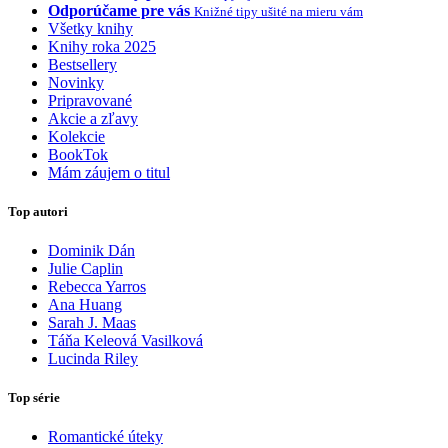
Odporúčame pre vás
Knižné tipy ušité na mieru vám
Všetky knihy
Knihy roka 2025
Bestsellery
Novinky
Pripravované
Akcie a zľavy
Kolekcie
BookTok
Mám záujem o titul
Top autori
Dominik Dán
Julie Caplin
Rebecca Yarros
Ana Huang
Sarah J. Maas
Táňa Keleová Vasilková
Lucinda Riley
Top série
Romantické úteky