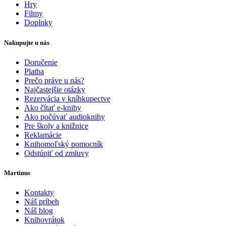
Hry
Filmy
Doplnky
Nakupujte u nás
Doručenie
Platba
Prečo práve u nás?
Najčastejšie otázky
Rezervácia v kníhkupectve
Ako čítať e-knihy
Ako počúvať audioknihy
Pre školy a knižnice
Reklamácie
Knihomoľský pomocník
Odstúpiť od zmluvy
Martinus
Kontakty
Náš príbeh
Náš blog
Knihovrátok