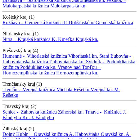
Bratislava -
Staromestská knižnica
Staromestská kn.
Pezinok -
Malokarpatská knižnica
Malokarpatská kn.
Košický kraj (1)
Rožňava -
Gemerská knižnica P. Dobšinského
Gemerská knižnica
Nitriansky kraj (1)
Nitra -
Krajská knižnica K. Kmeťka
Krajská kn.
Prešovský kraj (4)
Humenné -
Vihorlatská knižnica
Vihorlatská kn.
Stará Ľubovňa -
Ľubovnianska knižnica
Ľubovnianska kn.
Svidník -
Podduklianska
knižnica
Podduklianska kn.
Vranov nad Topľou -
Hornozemplínska knižnica
Hornozemplínska kn.
Trenčiansky kraj (1)
Trenčín -
Verejná knižnica Michala Rešetku
Verejná kn. M.
Rešetku
Trnavský kraj (2)
Senica -
Záhorská knižnica
Záhorská kn.
Trnava -
Knižnica J.
Fándlyho
Kn. J. Fándlyho
Žilinský kraj (2)
Dolný Kubín -
Oravská knižnica A. Habovštiaka
Oravská kn. A.