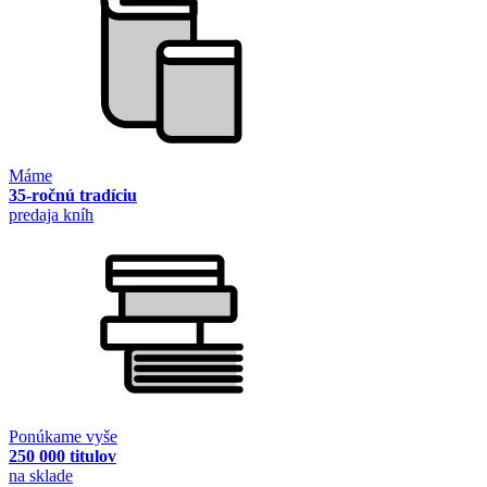
Máme
35-ročnú tradíciu
predaja kníh
Ponúkame vyše
250 000 titulov
na sklade