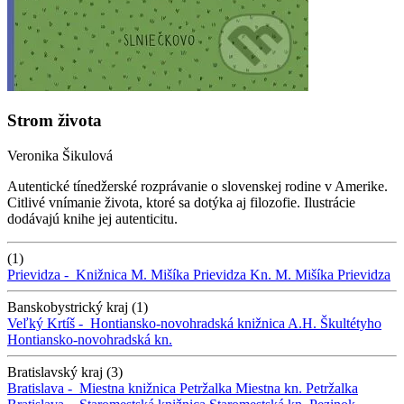
Strom života
Veronika Šikulová
Autentické tínedžerské rozprávanie o slovenskej rodine v Amerike.
Citlivé vnímanie života, ktoré sa dotýka aj filozofie. Ilustrácie
dodávajú knihe jej autenticitu.
(1)
Prievidza -
Knižnica M. Mišíka Prievidza
Kn. M. Mišíka Prievidza
Banskobystrický kraj (1)
Veľký Krtíš -
Hontiansko-novohradská knižnica A.H. Škultétyho
Hontiansko-novohradská kn.
Bratislavský kraj (3)
Bratislava -
Miestna knižnica Petržalka
Miestna kn. Petržalka