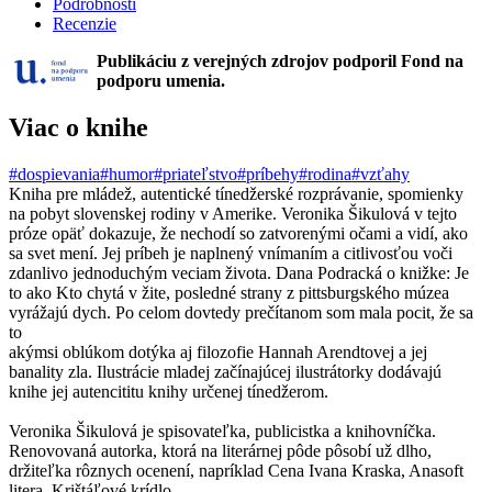
Podrobnosti
Recenzie
Publikáciu z verejných zdrojov podporil Fond na
podporu umenia.
Viac o knihe
#dospievania
#humor
#priateľstvo
#príbehy
#rodina
#vzťahy
Kniha pre mládež, autentické tínedžerské rozprávanie, spomienky
na pobyt slovenskej rodiny v Amerike. Veronika Šikulová v tejto
próze opäť dokazuje, že nechodí so zatvorenými očami a vidí, ako
sa svet mení. Jej príbeh je naplnený vnímaním a citlivosťou voči
zdanlivo jednoduchým veciam života. Dana Podracká o knižke: Je
to ako Kto chytá v žite, posledné strany z pittsburgského múzea
vyrážajú dych. Po celom dovtedy prečítanom som mala pocit, že sa
to
akýmsi oblúkom dotýka aj filozofie Hannah Arendtovej a jej
banality zla. Ilustrácie mladej začínajúcej ilustrátorky dodávajú
knihe jej autencititu knihy určenej tínedžerom.
Veronika Šikulová je spisovateľka, publicistka a knihovníčka.
Renovovaná autorka, ktorá na literárnej pôde pôsobí už dlho,
držiteľka rôznych ocenení, napríklad Cena Ivana Kraska, Anasoft
litera, Krištáľové krídlo