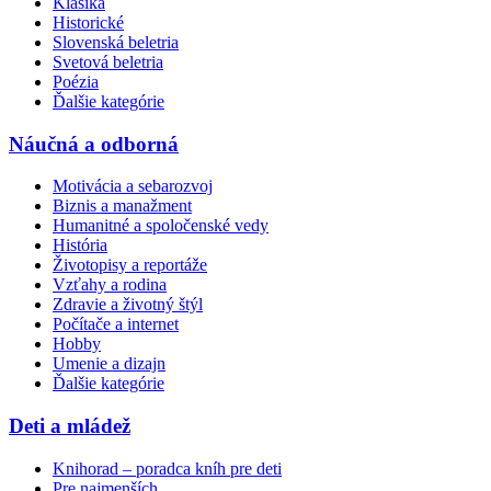
Klasika
Historické
Slovenská beletria
Svetová beletria
Poézia
Ďalšie kategórie
Náučná a odborná
Motivácia a sebarozvoj
Biznis a manažment
Humanitné a spoločenské vedy
História
Životopisy a reportáže
Vzťahy a rodina
Zdravie a životný štýl
Počítače a internet
Hobby
Umenie a dizajn
Ďalšie kategórie
Deti a mládež
Knihorad – poradca kníh pre deti
Pre najmenších