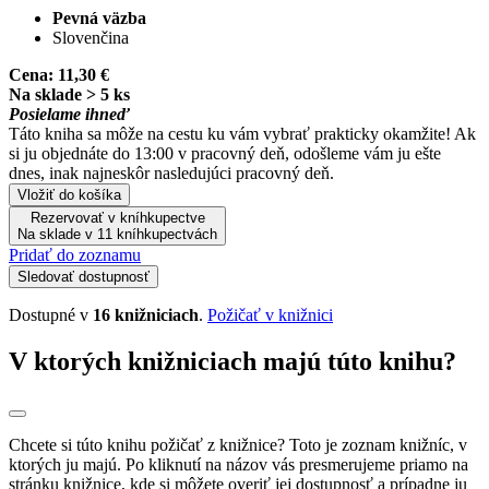
Pevná väzba
Slovenčina
Cena:
11,30 €
Na sklade > 5 ks
Posielame ihneď
Táto kniha sa môže na cestu ku vám vybrať prakticky okamžite! Ak
si ju objednáte do 13:00 v pracovný deň, odošleme vám ju ešte
dnes, inak najneskôr nasledujúci pracovný deň.
Vložiť do košíka
Rezervovať v kníhkupectve
Na sklade v 11 kníhkupectvách
Pridať do zoznamu
Sledovať dostupnosť
Dostupné v
16 knižniciach
.
Požičať v knižnici
V ktorých knižniciach majú túto knihu?
Chcete si túto knihu požičať z knižnice? Toto je zoznam knižníc, v
ktorých ju majú. Po kliknutí na názov vás presmerujeme priamo na
stránku knižnice, kde si môžete overiť jej dostupnosť a prípadne ju