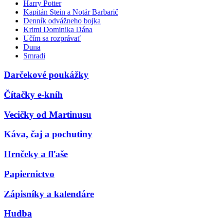
Harry Potter
Kapitán Stein a Notár Barbarič
Denník odvážneho bojka
Krimi Dominika Dána
Učím sa rozprávať
Duna
Smradi
Darčekové poukážky
Čítačky e-kníh
Vecičky od Martinusu
Káva, čaj a pochutiny
Hrnčeky a fľaše
Papiernictvo
Zápisníky a kalendáre
Hudba