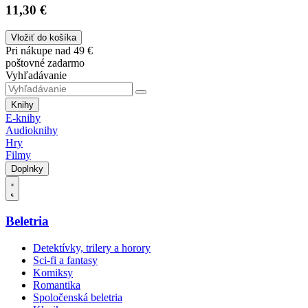
11,30 €
Vložiť do košíka
Pri nákupe nad 49 €
poštovné zadarmo
Vyhľadávanie
Knihy
E-knihy
Audioknihy
Hry
Filmy
Doplnky
Beletria
Detektívky, trilery a horory
Sci-fi a fantasy
Komiksy
Romantika
Spoločenská beletria