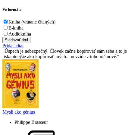
Vo formáte
Kniha (vrátane čítaných)
E-kniha
Audiokniha
Sledovať titul
Pridať citát
Úspech je nebezpečný. Človek začne kopírovať sám seba a to je
riskantnejšie ako kopírovať iných... nevzíde z toho nič nové.
Mysli ako génius
Philippe Brasseur