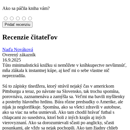
Ako sa páčila kniha vám?
Pridať recenziu
Recenzie čitateľov
Naďa Nováková
Overený zákazník
16.9.2025
Túto minimalistickú knižku si nemôžete v kníhkupectve nevšimnúť,
mňa zlákala k instantnej kúpe, aj keď mi o sebe vlastne nič
neprezradila.
Sú to zápisky tínedžera, ktorý strávil nejaký čas v americkom
Pittsburgu a teraz, po návrate na Slovensko, tak trochu spomína,
porovnáva, zaznamenáva a zamýšla sa. Veľmi ma bavili myšlienky
a postrehy hlavného hrdinu. Búra rôzne predsudky o Amerike, ale
nijak ju neglorifikuje. Spomína, ako sa všetci zdravili v autobuse,
ako sa viac na seba usmievali. Ako tam chodil hrávať futbal s
chlapcami zo susedstva, ktorí boli z iných krajín aj iných
vierovyznaní. Ako sa dorozumievali sčasti po anglicky, sčasti
posunkami, ale vždy sa nejak pochopili. Ako tam žiadny chlieb