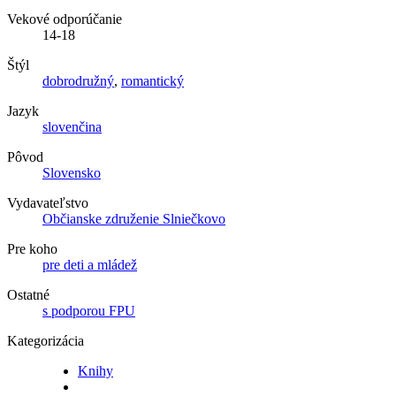
Vekové odporúčanie
14-18
Štýl
dobrodružný
,
romantický
Jazyk
slovenčina
Pôvod
Slovensko
Vydavateľstvo
Občianske združenie Slniečkovo
Pre koho
pre deti a mládež
Ostatné
s podporou FPU
Kategorizácia
Knihy