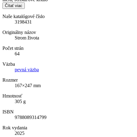
Čítať viac
Naše katalógové číslo
3198431
Originálny názov
Strom života
Počet strán
64
Väzba
pevná väzba
Rozmer
167×247 mm
Hmotnosť
305 g
ISBN
9788089314799
Rok vydania
2025