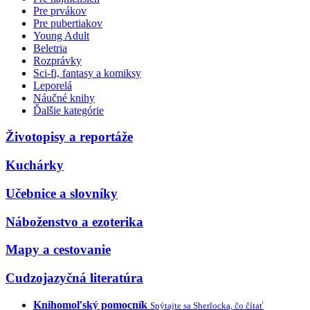
Pre prvákov
Pre pubertiakov
Young Adult
Beletria
Rozprávky
Sci-fi, fantasy a komiksy
Leporelá
Náučné knihy
Ďalšie kategórie
Životopisy a reportáže
Kuchárky
Učebnice a slovníky
Náboženstvo a ezoterika
Mapy a cestovanie
Cudzojazyčná literatúra
Knihomoľský pomocník
Spýtajte sa Sherlocka, čo čítať