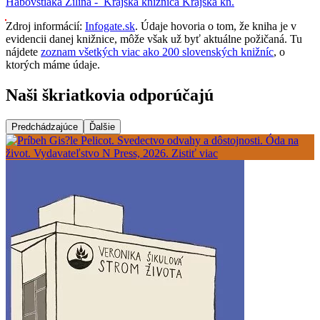
Habovštiaka
Žilina -
Krajská knižnica
Krajská kn.
Zdroj informácií:
Infogate.sk
. Údaje hovoria o tom, že kniha je v
evidencii danej knižnice, môže však už byť aktuálne požičaná. Tu
nájdete
zoznam všetkých viac ako 200 slovenských knižníc
, o
ktorých máme údaje.
Naši škriatkovia odporúčajú
Predchádzajúce
Ďalšie