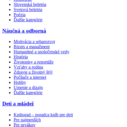
Slovenská beletria
Svetová beletria
Poézia
Ďalšie kategórie
Náučná a odborná
Motivácia a sebarozvoj
Biznis a manažment
Humanitné a spoločenské vedy
História
Životopisy a reportáže
Vzťahy a rodina
Zdravie a životný štýl
Počítače a internet
Hobby
Umenie a dizajn
Ďalšie kategórie
Deti a mládež
Knihorad – poradca kníh pre deti
Pre najmenších
Pre prvákov