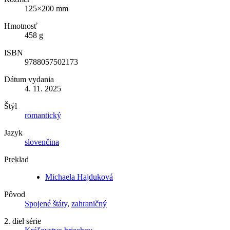
125×200 mm
Hmotnosť
458 g
ISBN
9788057502173
Dátum vydania
4. 11. 2025
Štýl
romantický
Jazyk
slovenčina
Preklad
Michaela Hajduková
Pôvod
Spojené štáty
,
zahraničný
2. diel série