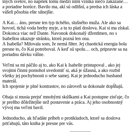
iných svetov, no napriek tomu medzi nimi vzniká niečo zakázané…
a poriadne horúce. Bavilo ma, akí sú odlišní, a predsa ich láska a
vášeň pôsobia ešte silnejšie.
A Kai… áno, presne ten typ tichého, slušného muža. Ale ako sa
hovorí, tichá voda brehy myje, a tu to platí doslova. Kai si ma získal.
Dokonca viac než Dante. Navonok dokonalý džentlmen, no s
Isabellou ukazuje stránku, ktorú pozná len ona.
A Isabella? Milovala som, že nemá filter. Jej chaotická energia bola
presne to, čo Kai potreboval. A keď sú spolu… och, pripravte sa na
poriadnu dávku vášne.
Veľmi sa mi páčilo aj to, ako Kai k Isabelle pristupoval , ako jej
svojimi činmi pomohol uvedomiť si, aká je úžasná, a ako rozbil
všetky jej pochybnosti o sebe samej. Kai je jednoducho husband
materál.
Ich spojenie je plné kontrastov, no zároveň sa dokonale dopĺňajú.
Obaja si musia prejsť mnohými skúškami a Kai postupne zisťuje, čo
je preňho dôležitejšie než postavenie a práca. Aj jeho osobnostný
vývoj ma veľmi bavil.
Jednoducho, ak hľadáte príbeh o protikladoch, ktoré sa doslova
priťahujú, táto kniha je presne pre vás.