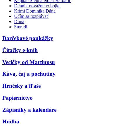
Kapitán Stein a Notár Barbarič
Denník odvážneho bojka
Krimi Dominika Dána
Učím sa rozprávať
Duna
Smradi
Darčekové poukážky
Čítačky e-kníh
Vecičky od Martinusu
Káva, čaj a pochutiny
Hrnčeky a fľaše
Papiernictvo
Zápisníky a kalendáre
Hudba