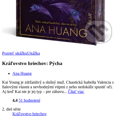
Pozrieť ukážku
Ukážka
Kráľovstvo hriechov: Pýcha
Ana Huang
Kai Young je zdržanlivý a slušný muž. Chaotická Isabella Valencia s
fialovými vlasmi a nevhodnými vtipmi z neho nedokáže spustiť oči.
Aj keď Kai nie je jej typ – pre zábavu...
Čítať viac
4,4
51 hodnotení
2. diel série
Kráľovstvo hriechov