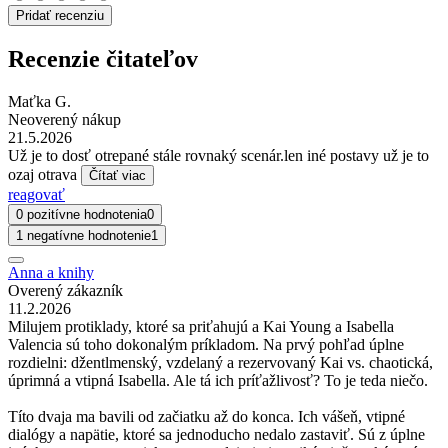
Pridať recenziu
Recenzie čitateľov
Maťka G.
Neoverený nákup
21.5.2026
Už je to dosť otrepané stále rovnaký scenár.len iné postavy už je to
ozaj otrava
Čítať viac
reagovať
0 pozitívne hodnotenia
0
1 negatívne hodnotenie
1
Anna a knihy
Overený zákazník
11.2.2026
Milujem protiklady, ktoré sa priťahujú a Kai Young a Isabella
Valencia sú toho dokonalým príkladom. Na prvý pohľad úplne
rozdielni: džentlmenský, vzdelaný a rezervovaný Kai vs. chaotická,
úprimná a vtipná Isabella. Ale tá ich príťažlivosť? To je teda niečo.
Títo dvaja ma bavili od začiatku až do konca. Ich vášeň, vtipné
dialógy a napätie, ktoré sa jednoducho nedalo zastaviť. Sú z úplne