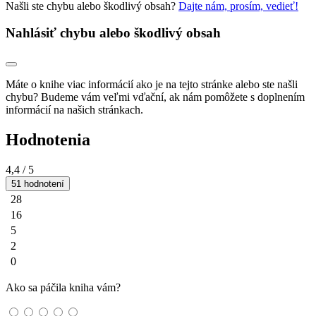
Našli ste chybu alebo škodlivý obsah?
Dajte nám, prosím, vedieť!
Nahlásiť chybu alebo škodlivý obsah
Máte o knihe viac informácií ako je na tejto stránke alebo ste našli
chybu? Budeme vám veľmi vďační, ak nám pomôžete s doplnením
informácií na našich stránkach.
Hodnotenia
4,4
/ 5
51 hodnotení
28
16
5
2
0
Ako sa páčila kniha vám?