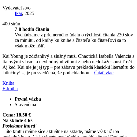
Vydavateľstvo
Ikar
, 2025
400 strán
7-8 hodín čítania
Vychádzame z priemerného údaju o rýchlosti čítania 230 slov
za minútu, od knihy ku knihe a čitateľa ku čitateľovi sa to
však môže líšiť.
Kai Young je zdržanlivý a slušný muž. Chaotická Isabella Valencia s
fialovými vlasmi a nevhodnými vtipmi z neho nedokáže spustiť oči.
Aj keď Kai nie je jej typ – pre zábavu prekladá klasickú literatúru do
latinčiny! –, je presvedčená, že pod chladnou...
Čítať viac
Kniha
E-kniha
Pevná väzba
Slovenčina
Cena:
18,50 €
Na sklade 4 ks
Posielame ihneď
Túto knihu máme síce aktuálne na sklade, máme však už iba
posledné kusy. Ak ju chcete mať rýchlo, ponáhľajte sa! Dodanie