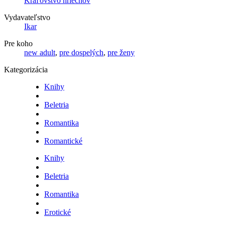
Kráľovstvo hriechov
Vydavateľstvo
Ikar
Pre koho
new adult
,
pre dospelých
,
pre ženy
Kategorizácia
Knihy
Beletria
Romantika
Romantické
Knihy
Beletria
Romantika
Erotické