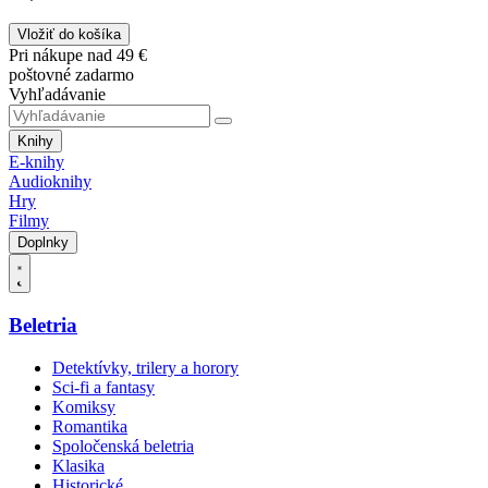
Vložiť do košíka
Pri nákupe nad 49 €
poštovné zadarmo
Vyhľadávanie
Knihy
E-knihy
Audioknihy
Hry
Filmy
Doplnky
Beletria
Detektívky, trilery a horory
Sci-fi a fantasy
Komiksy
Romantika
Spoločenská beletria
Klasika
Historické