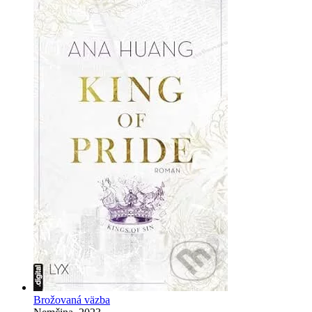
Brožovaná väzba