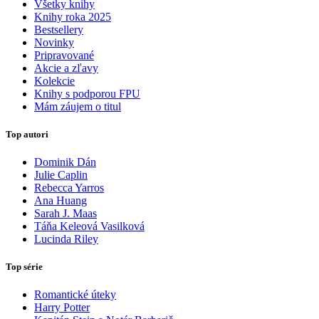
Všetky knihy
Knihy roka 2025
Bestsellery
Novinky
Pripravované
Akcie a zľavy
Kolekcie
Knihy s podporou FPU
Mám záujem o titul
Top autori
Dominik Dán
Julie Caplin
Rebecca Yarros
Ana Huang
Sarah J. Maas
Táňa Keleová Vasilková
Lucinda Riley
Top série
Romantické úteky
Harry Potter