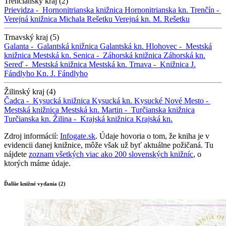
Trenčiansky kraj (2)
Prievidza -
Hornonitrianska knižnica
Hornonitrianska kn.
Trenčín -
Verejná knižnica Michala Rešetku
Verejná kn. M. Rešetku
Trnavský kraj (5)
Galanta -
Galantská knižnica
Galantská kn.
Hlohovec -
Mestská
knižnica
Mestská kn.
Senica -
Záhorská knižnica
Záhorská kn.
Sereď -
Mestská knižnica
Mestská kn.
Trnava -
Knižnica J.
Fándlyho
Kn. J. Fándlyho
Žilinský kraj (4)
Čadca -
Kysucká knižnica
Kysucká kn.
Kysucké Nové Mesto -
Mestská knižnica
Mestská kn.
Martin -
Turčianska knižnica
Turčianska kn.
Žilina -
Krajská knižnica
Krajská kn.
Zdroj informácií:
Infogate.sk
. Údaje hovoria o tom, že kniha je v
evidencii danej knižnice, môže však už byť aktuálne požičaná. Tu
nájdete
zoznam všetkých viac ako 200 slovenských knižníc
, o
ktorých máme údaje.
Ďalšie knižné vydania (2)