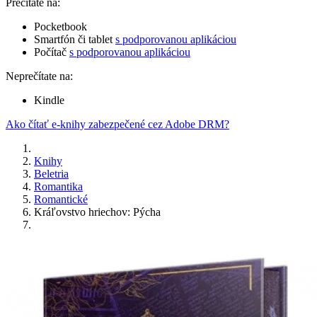
Prečítate na:
Pocketbook
Smartfón či tablet
s podporovanou aplikáciou
Počítač
s podporovanou aplikáciou
Neprečítate na:
Kindle
Ako čítať e-knihy zabezpečené cez Adobe DRM?
Knihy
Beletria
Romantika
Romantické
Kráľovstvo hriechov: Pýcha