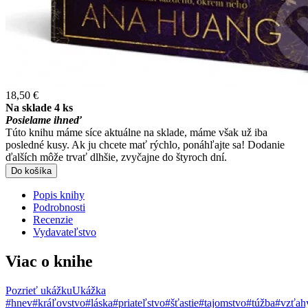
18,50 €
Na sklade 4 ks
Posielame ihneď
Túto knihu máme síce aktuálne na sklade, máme však už iba
posledné kusy. Ak ju chcete mať rýchlo, ponáhľajte sa! Dodanie
ďalších môže trvať dlhšie, zvyčajne do štyroch dní.
Do košíka
Popis knihy
Podrobnosti
Recenzie
Vydavateľstvo
Viac o knihe
Pozrieť ukážku
Ukážka
#hnev
#kráľovstvo
#láska
#priateľstvo
#šťastie
#tajomstvo
#túžba
#vzťah