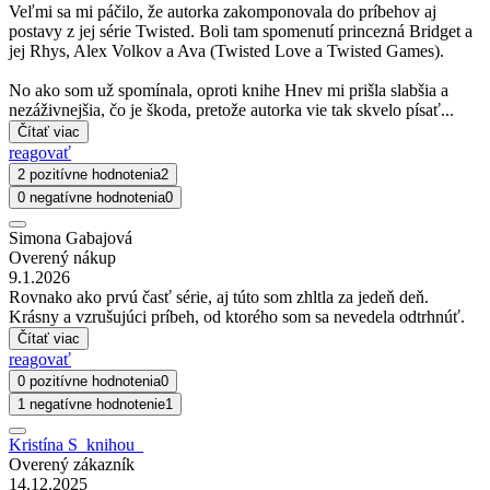
Veľmi sa mi páčilo, že autorka zakomponovala do príbehov aj
postavy z jej série Twisted. Boli tam spomenutí princezná Bridget a
jej Rhys, Alex Volkov a Ava (Twisted Love a Twisted Games).
No ako som už spomínala, oproti knihe Hnev mi prišla slabšia a
nezáživnejšia, čo je škoda, pretože autorka vie tak skvelo písať...
Čítať viac
reagovať
2 pozitívne hodnotenia
2
0 negatívne hodnotenia
0
Simona Gabajová
Overený nákup
9.1.2026
Rovnako ako prvú časť série, aj túto som zhltla za jedeň deň.
Krásny a vzrušujúci príbeh, od ktorého som sa nevedela odtrhnúť.
Čítať viac
reagovať
0 pozitívne hodnotenia
0
1 negatívne hodnotenie
1
Kristína S_knihou_
Overený zákazník
14.12.2025