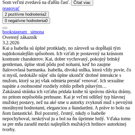
Som veľmi zvedavá na ďalšiu časť.
Čítať viac
reagovať
2 pozitívne hodnotenia
2
0 negatívne hodnotenia
0
bookstagram_ simona
Overený zákazník
3.2.2026
Kai a Isabella sú úplné protiklady, no zároveň sa dopĺňajú tým
najdokonalejším spôsobom. Ich vzťah je postavený na krásnom
kontraste charakterov. Kai, dobre vychovaný, pokojný britský
gentleman, úplne stratí pôdu pod nohami, keď ho zaujme
fialovovlasá barmanka. Isabella, divoká snílka, ktorá vždy povie, čo
si myslí, nedokáže nájsť silu úplne ukončiť drobné interakcie s
mužom, ktorý sa jej však odmieta prestať venovať. Ich sexuálne
napätie a osobnostné rozdiely robilo príbeh pútavým…
Zakázaná stránka ich vzťahu pridala knihe tú správnu dávku drámy,
no pritom nepôsobila prehnane. Kai je veľmi odlišný typ hlavnej
mužskej postavy, než na aké sme u autorky zvyknutí muž s pevnými
morálnymi hodnotami, eleganciou a štandardmi. A práve to bolo na
ňom fantastické. Bol pozorný, čestný, nikdy o Isabelle
nepochyboval, neskrýval ju a bol na ňu úprimne hrdý. Vďaka tomu
sa pre mňa zaradil medzi najlepších mužských hrdinov autorkinej
tvorby.