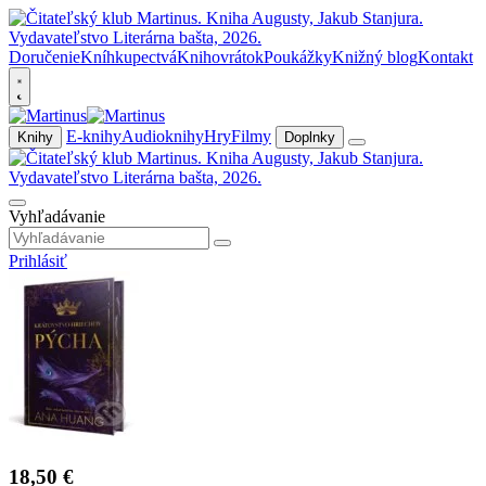
Doručenie
Kníhkupectvá
Knihovrátok
Poukážky
Knižný blog
Kontakt
E-knihy
Audioknihy
Hry
Filmy
Knihy
Doplnky
Vyhľadávanie
Prihlásiť
18,50 €