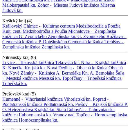
Malokarpatská kn.
Zohor -
Miestna ľudová knižnica
Miestna
ľudová kn.
Košický kraj (4)
Kráľovský Chlmec -
Kultúrne centrum Medzibodrožia a Použia
Kult. cent. Medzibodrožia a Použia
Michalovce -
Zemplínska
knižnica G. Zvonického
Zemplínska kn. G. Zvonického
Rožňava -
Gemerská knižnica P. Dobšinského
Gemerská knižnica
Trebišov -
Zemplínska knižnica
Zemplínska kn.
Nitriansky kraj (6)
Levice -
Tekovská knižnica
Tekovská kn.
Nitra -
Krajská knižnica
K. Kmeťka
Krajská kn.
Nová Dedina -
Obecná knižnica
Obecná
kn.
Nové Zámky -
Knižnica A. Bernoláka
Kn. A. Bernoláka
Šaľa
-
Mestská knižnica
Mestská kn.
Topoľčany -
Tribečská knižnica
Tribečská kn.
Prešovský kraj (5)
Humenné -
Vihorlatská knižnica
Vihorlatská kn.
Poprad -
Podtatranská knižnica
Podtatranská kn.
Prešov -
Krajská knižnica P.
O. Hviezdoslava
Krajská kn.
Stará Ľubovňa -
Ľubovnianska
knižnica
Ľubovnianska kn.
Vranov nad Topľou -
Hornozemplínska
knižnica
Hornozemplínska kn.