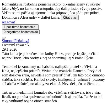
Romantika sa rozbehne pomerne skoro, pikantné scény sú skvelé
(ako vždy), no ku koncu ustupujú, aby dali priestor vývoju postáv.
Veľmi sa mi páčila aj tajomná linka pripravujúca pôdu pre príbeh
Dominica a Alessandry v ďalšej knihe.
Čítať viac
reagovať
1 pozitívne hodnotenie
1
0 negatívne hodnotenia
0
Simona Feňaková
Overený zákazník
29.1.2026
Táto kniha je pokračovaním knihy Hnev, preto je lepšie prečítať
najprv Hnev, lebo osoby z nej sa spomínajú aj v knihe Pýcha.
Tento diel je zameraný na Isabellu, najlepšiu priateľku Vivian a
Kaia, najlepšieho priateľa Vivianinho manžela Danteho. Prvý diel
som doslova žrala, nevedela som prestať čítať, tak táto bolo omnoho
slabšia, taká suchšia. Kai bol skvelý, inteligentný, vnímavý, pozorný
a Isabella vášnivá, no akoby zaseknutá. Nevedela, čo so životom.
Tak sa to medzi nimi kumulovalo, vášeň sa zväčšovala, iskry viac
lietali, no potreba správne sa rozhodnúť ich aj brzdila. Takže to bol
taky vnútorný boj na oboch stranách.