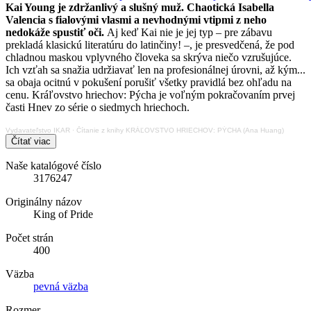
Kai Young je zdržanlivý a slušný muž. Chaotická Isabella
Valencia s fialovými vlasmi a nevhodnými vtipmi z neho
nedokáže spustiť oči.
Aj keď Kai nie je jej typ – pre zábavu
prekladá klasickú literatúru do latinčiny! –, je presvedčená, že pod
chladnou maskou vplyvného človeka sa skrýva niečo vzrušujúce.
Ich vzťah sa snažia udržiavať len na profesionálnej úrovni, až kým...
sa obaja ocitnú v pokušení porušiť všetky pravidlá bez ohľadu na
cenu. Kráľovstvo hriechov: Pýcha je voľným pokračovaním prvej
časti Hnev zo série o siedmych hriechoch.
Vydavateľstvo IKAR
·
Čítanie z knihy KRÁĽOVSTVO HRIECHOV: PÝCHA (Ana Huang)
Čítať viac
Naše katalógové číslo
3176247
Originálny názov
King of Pride
Počet strán
400
Väzba
pevná väzba
Rozmer