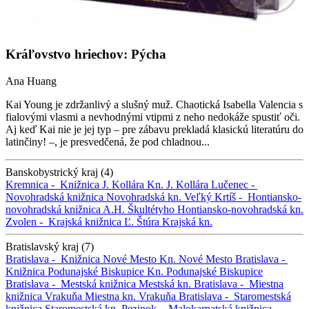
Kráľovstvo hriechov: Pýcha
Ana Huang
Kai Young je zdržanlivý a slušný muž. Chaotická Isabella Valencia s
fialovými vlasmi a nevhodnými vtipmi z neho nedokáže spustiť oči.
Aj keď Kai nie je jej typ – pre zábavu prekladá klasickú literatúru do
latinčiny! –, je presvedčená, že pod chladnou...
Banskobystrický kraj (4)
Kremnica -
Knižnica J. Kollára
Kn. J. Kollára
Lučenec -
Novohradská knižnica
Novohradská kn.
Veľký Krtíš -
Hontiansko-
novohradská knižnica A.H. Škultétyho
Hontiansko-novohradská kn.
Zvolen -
Krajská knižnica Ľ. Štúra
Krajská kn.
Bratislavský kraj (7)
Bratislava -
Knižnica Nové Mesto
Kn. Nové Mesto
Bratislava -
Knižnica Podunajské Biskupice
Kn. Podunajské Biskupice
Bratislava -
Mestská knižnica
Mestská kn.
Bratislava -
Miestna
knižnica Vrakuňa
Miestna kn. Vrakuňa
Bratislava -
Staromestská
knižnica
Staromestská kn.
Pezinok -
Malokarpatská knižnica