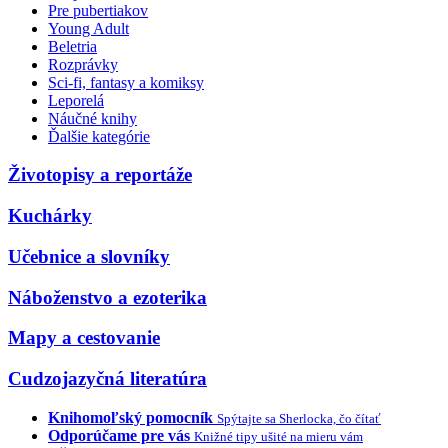
Pre pubertiakov
Young Adult
Beletria
Rozprávky
Sci-fi, fantasy a komiksy
Leporelá
Náučné knihy
Ďalšie kategórie
Životopisy a reportáže
Kuchárky
Učebnice a slovníky
Náboženstvo a ezoterika
Mapy a cestovanie
Cudzojazyčná literatúra
Knihomoľský pomocník
Spýtajte sa Sherlocka, čo čítať
Odporúčame pre vás
Knižné tipy ušité na mieru vám