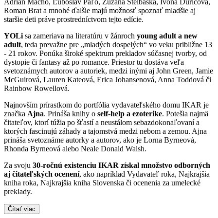
Adrián Macho, Ľuboslav Paľo, Zuzana Štelbaská, Ivona Ďuričová,
Roman Brat a mnohé ďalšie majú možnosť spoznať mladšie aj
staršie deti práve prostredníctvom tejto edície.
YOLi
sa zameriava na literatúru v žánroch
young adult a new
adult
, teda prevažne pre „mladých dospelých“ vo veku približne 13
- 21 rokov. Ponúka široké spektrum prekladov súčasnej tvorby, od
dystopie či fantasy až po romance. Priestor tu dostáva veľa
svetoznámych autorov a autoriek, medzi inými aj John Green, Jamie
McGuirová, Lauren Kateová, Erica Johansenová, Anna Toddová či
Rainbow Rowellová.
Najnovším prírastkom do portfólia vydavateľského domu IKAR je
značka
Ajna
. Prináša knihy o
self-help a ezoterike
. Potešia najmä
čitateľov, ktorí túžia po šťastí a neustálom sebazdokonaľovaní a
ktorých fascinujú záhady a tajomstvá medzi nebom a zemou. Ajna
prináša svetoznáme autorky a autorov, ako je Lorna Byrneová,
Rhonda Byrneová alebo Neale Donald Walsh.
Za svoju
30-ročnú existenciu IKAR získal množstvo odborných
aj čitateľských ocenení
, ako napríklad Vydavateľ roka, Najkrajšia
kniha roka, Najkrajšia kniha Slovenska či ocenenia za umelecké
preklady.
Čítať viac