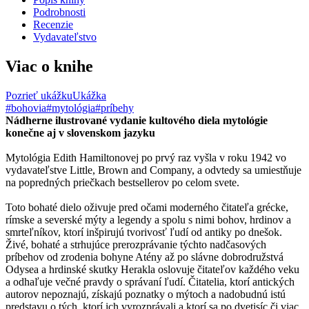
Podrobnosti
Recenzie
Vydavateľstvo
Viac o knihe
Pozrieť ukážku
Ukážka
#bohovia
#mytológia
#príbehy
Nádherne ilustrované vydanie kultového diela mytológie
konečne aj v slovenskom jazyku
Mytológia Edith Hamiltonovej po prvý raz vyšla v roku 1942 vo
vydavateľstve Little, Brown and Company, a odvtedy sa umiestňuje
na popredných priečkach bestsellerov po celom svete.
Toto bohaté dielo oživuje pred očami moderného čitateľa grécke,
rímske a severské mýty a legendy a spolu s nimi bohov, hrdinov a
smrteľníkov, ktorí inšpirujú tvorivosť ľudí od antiky po dnešok.
Živé, bohaté a strhujúce prerozprávanie týchto nadčasových
príbehov od zrodenia bohyne Atény až po slávne dobrodružstvá
Odysea a hrdinské skutky Herakla oslovuje čitateľov každého veku
a odhaľuje večné pravdy o správaní ľudí. Čitatelia, ktorí antických
autorov nepoznajú, získajú poznatky o mýtoch a nadobudnú istú
predstavu o tých, ktorí ich vyrozprávali a ktorí sa po dvetisíc či viac