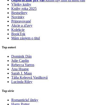
Odporúčame pre vás
Knižné tipy ušité na mieru vám
Všetky knihy
Knihy roka 2025
Bestsellery
Novinky
Pripravované
Akcie a zľavy
Kolekcie
BookTok
Mám záujem o titul
Top autori
Dominik Dán
Julie Caplin
Rebecca Yarros
Ana Huang
Sarah J. Maas
Táňa Keleová Vasilková
Lucinda Riley
Top série
Romantické úteky
Harry Potter