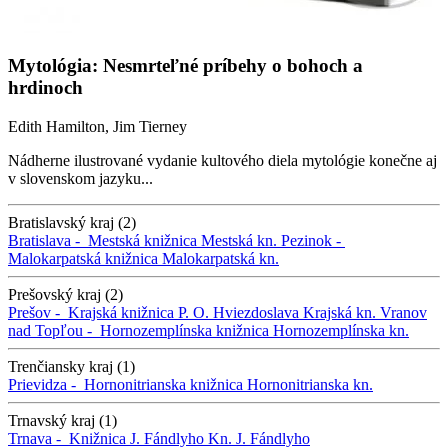
Mytológia: Nesmrteľné príbehy o bohoch a
hrdinoch
Edith Hamilton, Jim Tierney
Nádherne ilustrované vydanie kultového diela mytológie konečne aj
v slovenskom jazyku...
Bratislavský kraj (2)
Bratislava -
Mestská knižnica
Mestská kn.
Pezinok -
Malokarpatská knižnica
Malokarpatská kn.
Prešovský kraj (2)
Prešov -
Krajská knižnica P. O. Hviezdoslava
Krajská kn.
Vranov
nad Topľou -
Hornozemplínska knižnica
Hornozemplínska kn.
Trenčiansky kraj (1)
Prievidza -
Hornonitrianska knižnica
Hornonitrianska kn.
Trnavský kraj (1)
Trnava -
Knižnica J. Fándlyho
Kn. J. Fándlyho