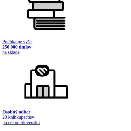
Ponúkame vyše
250 000 titulov
na sklade
Osobný odber
20 kníhkupectiev
po celom Slovensku