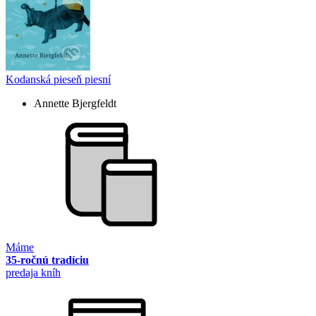
Kodanská pieseň piesní
Annette Bjergfeldt
Máme
35-ročnú tradíciu
predaja kníh