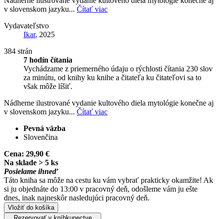
Nádherne ilustrované vydanie kultového diela mytológie konečne aj
v slovenskom jazyku...
Čítať viac
Vydavateľstvo
Ikar
, 2025
384 strán
7 hodín čítania
Vychádzame z priemerného údaju o rýchlosti čítania 230 slov
za minútu, od knihy ku knihe a čitateľa ku čitateľovi sa to
však môže líšiť.
Nádherne ilustrované vydanie kultového diela mytológie konečne aj
v slovenskom jazyku...
Čítať viac
Pevná väzba
Slovenčina
Cena:
29,90 €
Na sklade > 5 ks
Posielame ihneď
Táto kniha sa môže na cestu ku vám vybrať prakticky okamžite! Ak
si ju objednáte do 13:00 v pracovný deň, odošleme vám ju ešte
dnes, inak najneskôr nasledujúci pracovný deň.
Vložiť do košíka
Rezervovať v kníhkupectve