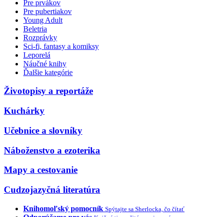
Pre prvákov
Pre pubertiakov
Young Adult
Beletria
Rozprávky
Sci-fi, fantasy a komiksy
Leporelá
Náučné knihy
Ďalšie kategórie
Životopisy a reportáže
Kuchárky
Učebnice a slovníky
Náboženstvo a ezoterika
Mapy a cestovanie
Cudzojazyčná literatúra
Knihomoľský pomocník
Spýtajte sa Sherlocka, čo čítať