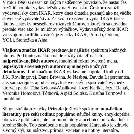
V roku 1990 si desať knižných nadšencov povedalo, že nastal čas
rozšíriť ponuku vydavateľstiev na Slovensku. Čoskoro založili
vydavateľský dom IKAR, ktorý dnes čitatelia poznajú ako najväčšie
slovenské vydavateľstvo. Za svoju existenciu vydal IKAR tisíce
titulov a stovky bestsellerov rôznych žánrov, z ktorých sa dovedna
predalo viac ako 34 miliónov výtlačkov. Vydavateľský dom IKAR
vo svojom portfóliu zastrešuje značky IKAR, Príroda, Odeon,
YOLi, Stonožka a Ajna.
Vlajková značka IKAR
predstavuje najširšie spektrum knižných
titulov. Pod touto značkou nájde každý čitateľ našich
najpredávanejších autorov
, mnohými rokmi overené mená,
úspešných slovenských autorov
aj
mladých
knižných
debutantov
. Pod značkou IKAR vydávame napríklad knihy od
J.K. Rowlingovej, Dana Browna, Jo Nesbøa, Davida Lagercrantza,
ale, samozrejme, aj od slávnych slovenských spisovateľov, medzi
ktorých patria Táňa Keleová-Vasilková, Jozef Karika, Jozef Banáš,
Veronika Homolová-Tóthová, Arpád Soltész, Kristína Tormová a
mnohí iní.
Silnou stránkou značky
Príroda
je široké spektrum
non-fiction
literatúry pre celú rodinu
: populárno-náučné knihy, encyklopédie,
obrazové publikácie, ale i odborné tituly a učebnice pre základné a
stredné školy. Top zastúpenie majú populárne žánre, ako je zdravie,
životný štýl, kulinárstvo, príroda, vzdelanie a hobby literatúra.