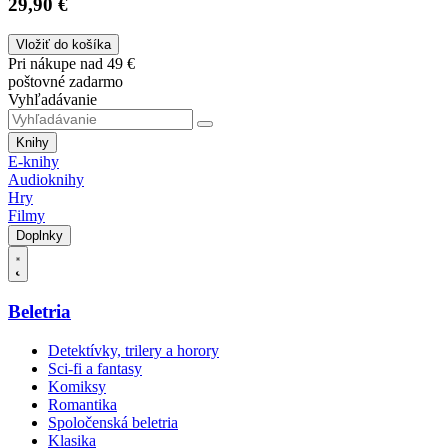
29,90 €
Vložiť do košíka
Pri nákupe nad 49 €
poštovné zadarmo
Vyhľadávanie
Knihy
E-knihy
Audioknihy
Hry
Filmy
Doplnky
Beletria
Detektívky, trilery a horory
Sci-fi a fantasy
Komiksy
Romantika
Spoločenská beletria
Klasika