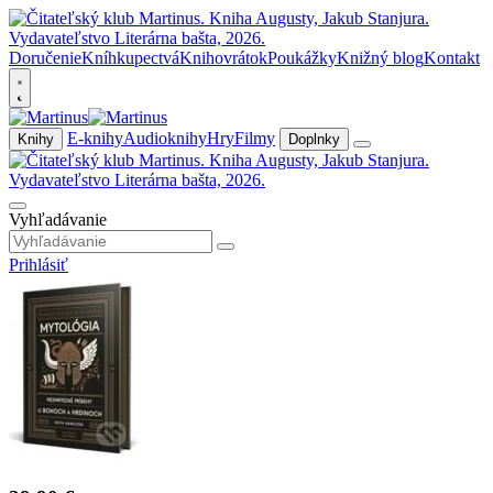
Doručenie
Kníhkupectvá
Knihovrátok
Poukážky
Knižný blog
Kontakt
E-knihy
Audioknihy
Hry
Filmy
Knihy
Doplnky
Vyhľadávanie
Prihlásiť