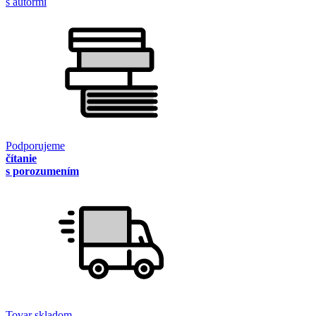
s autormi
Podporujeme
čítanie
s porozumením
Tovar skladom