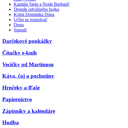
Kapitán Stein a Notár Barbarič
Denník odvážneho bojka
Krimi Dominika Dána
Učím sa rozprávať
Duna
Smradi
Darčekové poukážky
Čítačky e-kníh
Vecičky od Martinusu
Káva, čaj a pochutiny
Hrnčeky a fľaše
Papiernictvo
Zápisníky a kalendáre
Hudba