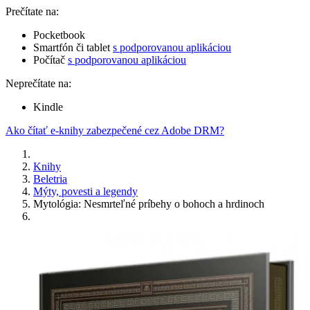
Prečítate na:
Pocketbook
Smartfón či tablet
s podporovanou aplikáciou
Počítač
s podporovanou aplikáciou
Neprečítate na:
Kindle
Ako čítať e-knihy zabezpečené cez Adobe DRM?
Knihy
Beletria
Mýty, povesti a legendy
Mytológia: Nesmrteľné príbehy o bohoch a hrdinoch