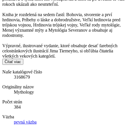
rokoch ukázali ako nesmrteľní.
Kniha je rozdelená na sedem častí: Bohovia, stvorenie a prví
hrdinovia, Príbehy o láske a dobrodružstve, Veľkí hrdinovia pred
trójskou vojnou, Hrdinovia trójskej vojny, Veľké rody mytológie,
Menej významné mýty a Mytológia Severanov a obsahuje aj
rodostromy.
Výpravné, ilustrované vydanie, ktoré obsahuje desať farebných
celostránkových ilustrácií Jima Tierneyho, si obľúbia čitatelia
všetkých vekových kategórií.
Čítať viac
Naše katalógové číslo
3168679
Originálny názov
Mythology
Počet strán
384
Väzba
pevná väzba