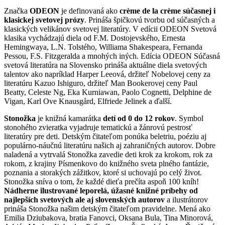
Značka
ODEON
je definovaná ako
crème de la crème súčasnej i
klasickej svetovej prózy
. Prináša špičkovú tvorbu od súčasných a
klasických velikánov svetovej literatúry. V edícii ODEON Svetová
klasika vychádzajú diela od F.M. Dostojevského, Ernesta
Hemingwaya, L.N. Tolstého, Williama Shakespeara, Fernanda
Pessou, F.S. Fitzgeralda a mnohých iných. Edícia ODEON Súčasná
svetová literatúra na Slovensko prináša aktuálne diela svetových
talentov ako napríklad Harper Leeová, držiteľ Nobelovej ceny za
literatúru Kazuo Ishiguro, držiteľ Man Bookerovej ceny Paul
Beatty, Celeste Ng, Eka Kurniawan, Paolo Cognetti, Delphine de
Vigan, Karl Ove Knausgård, Elfriede Jelinek a ďalší.
Stonožka
je knižná kamarátka
detí od 0 do 12 rokov
. Symbol
stonohého zvieratka vyjadruje tematickú a žánrovú pestrosť
literatúry pre deti. Detským čitateľom ponúka beletriu, poéziu aj
populárno-náučnú literatúru našich aj zahraničných autorov. Dobre
naladená a vytrvalá Stonožka zavedie deti krok za krokom, rok za
rokom, z krajiny Písmenkovo do knižného sveta plného fantázie,
poznania a storakých zážitkov, ktoré si uchovajú po celý život.
Stonožka sníva o tom, že každé dieťa prečíta aspoň 100 kníh!
Nádherne ilustrované leporelá, úžasné knižné príbehy od
najlepších svetových ale aj slovenských autorov
a ilustrátorov
prináša Stonožka našim detským čitateľom pravidelne. Mená ako
Emilia Dziubakova, bratia Fanovci, Oksana Bula, Tina Minorová,