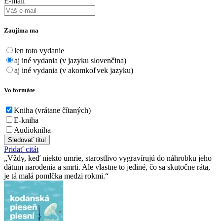
E-mail
Zaujíma ma
len toto vydanie
aj iné vydania (v jazyku slovenčina)
aj iné vydania (v akomkoľvek jazyku)
Vo formáte
Kniha (vrátane čítaných)
E-kniha
Audiokniha
Sledovať titul
Pridať citát
Vždy, keď niekto umrie, starostlivo vygravírujú do náhrobku jeho
dátum narodenia a smrti. Ale vlastne to jediné, čo sa skutočne ráta,
je tá malá pomlčka medzi rokmi.