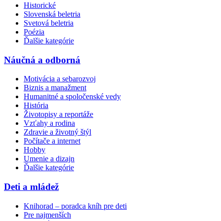
Historické
Slovenská beletria
Svetová beletria
Poézia
Ďalšie kategórie
Náučná a odborná
Motivácia a sebarozvoj
Biznis a manažment
Humanitné a spoločenské vedy
História
Životopisy a reportáže
Vzťahy a rodina
Zdravie a životný štýl
Počítače a internet
Hobby
Umenie a dizajn
Ďalšie kategórie
Deti a mládež
Knihorad – poradca kníh pre deti
Pre najmenších