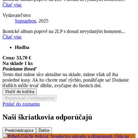
Čítať viac
Vydavateľstvo
Supraphon
, 2025
Ikonické album poprvé na 2LP s dosud nevydaným bonusem...
Čítať viac
Hudba
Cena:
33,70 €
Na sklade 1 ks
Posielame ihneď
Tento titul máme síce aktuálne na sklade, máme však už iba
posledné kusy. Ak ho chcete mať rýchlo, ponáhľajte sa! Dodanie
ďalších môže trvať dlhšie, zvyčajne do šiestich dní.
Vložiť do košíka
Rezervovať v kníhkupectve
Pridať do zoznamu
Naši škriatkovia odporúčajú
Predchádzajúce
Ďalšie