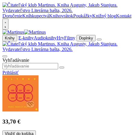
Doručenie
Kníhkupectvá
Knihovrátok
Poukážky
Knižný blog
Kontakt
E-knihy
Audioknihy
Hry
Filmy
Knihy
Doplnky
Vyhľadávanie
Prihlásiť
33,70 €
Vložiť do košíka