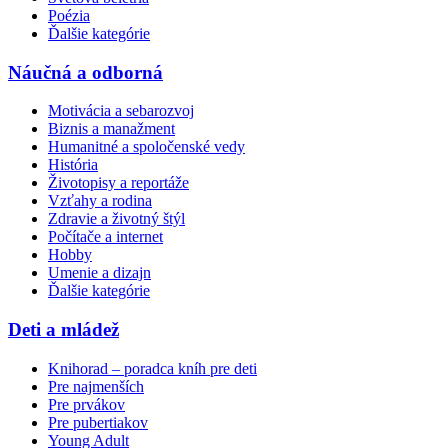
Poézia
Ďalšie kategórie
Náučná a odborná
Motivácia a sebarozvoj
Biznis a manažment
Humanitné a spoločenské vedy
História
Životopisy a reportáže
Vzťahy a rodina
Zdravie a životný štýl
Počítače a internet
Hobby
Umenie a dizajn
Ďalšie kategórie
Deti a mládež
Knihorad – poradca kníh pre deti
Pre najmenších
Pre prvákov
Pre pubertiakov
Young Adult