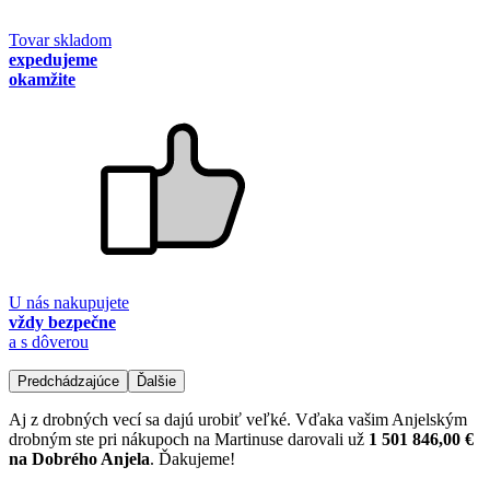
Tovar skladom
expedujeme
okamžite
U nás nakupujete
vždy bezpečne
a s dôverou
Predchádzajúce
Ďalšie
Aj z drobných vecí sa dajú urobiť veľké. Vďaka vašim Anjelským
drobným ste pri nákupoch na Martinuse darovali už
1 501 846,00 €
na Dobrého Anjela
. Ďakujeme!