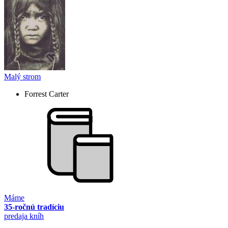
Malý strom
Forrest Carter
Máme
35-ročnú tradíciu
predaja kníh