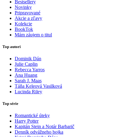
Bestsellery
Novinky
Pripravované
Akcie a zľavy
Kolekcie
BookTok
Mám záujem o titul
Top autori
Dominik Dán
Julie Caplin
Rebecca Yarros
Ana Huang
Sarah J. Maas
Táňa Keleová Vasilková
Lucinda Riley
Top série
Romantické úteky
Harry Potter
Kapitán Stein a Notár Barbarič
Denník odvážneho bojka