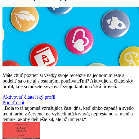
Máte chuť pozrieť si všetky svoje recenzie na jednom mieste a
podeliť sa o ne aj s ostatnými používateľmi? Aktivujte si čítateľský
profil, kde si môžete zvyšovať svoju knihomoľskú úroveň.
Aktivovať čitateľský profil
Pridať citát
Bola to tá tajomná vzrušujúca časť dňa, keď slnko zapadá a svetlo
mení farbu z červenej na vyblednutú krvavú, neprestajne sa mení a
temnie, akoby deň ešte žil, ale už umieral.