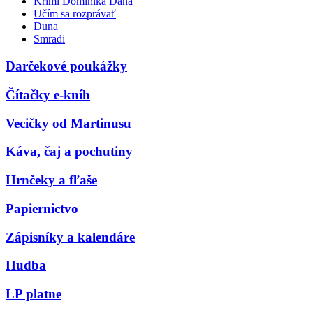
Krimi Dominika Dána
Učím sa rozprávať
Duna
Smradi
Darčekové poukážky
Čítačky e-kníh
Vecičky od Martinusu
Káva, čaj a pochutiny
Hrnčeky a fľaše
Papiernictvo
Zápisníky a kalendáre
Hudba
LP platne