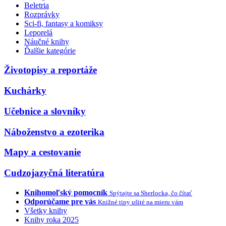
Beletria
Rozprávky
Sci-fi, fantasy a komiksy
Leporelá
Náučné knihy
Ďalšie kategórie
Životopisy a reportáže
Kuchárky
Učebnice a slovníky
Náboženstvo a ezoterika
Mapy a cestovanie
Cudzojazyčná literatúra
Knihomoľský pomocník
Spýtajte sa Sherlocka, čo čítať
Odporúčame pre vás
Knižné tipy ušité na mieru vám
Všetky knihy
Knihy roka 2025