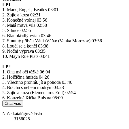
LP1
1. Marx, Engels, Beatles 03:01
2. Zajíc a koza 02:31
3. Konečně volnej 03:56
4. Malá mrtvá víla 02:58
5. Silnice 02:56
6. Blanokřídlý výtah 03:46
7. Smutný příběh Váni /Váňa/ (Vanka Morozov) 03:56
8. Loučí se a končí 03:38
9. Noční výprava 03:35
10. Mayn Rue Plats 03:41
LP2
1. Ona má oči těžké 06:04
2. Holčičina hnízda 04:26
3. Všechno prohrát, jít a pohoda 03:46
4. Brácha s nebem modrým 03:23
5. Zajíc a koza (Elementaros Edit) 02:54
6. Kouzelná lžička Bulsara 05:09
Čítať viac
Naše katalógové číslo
3156025