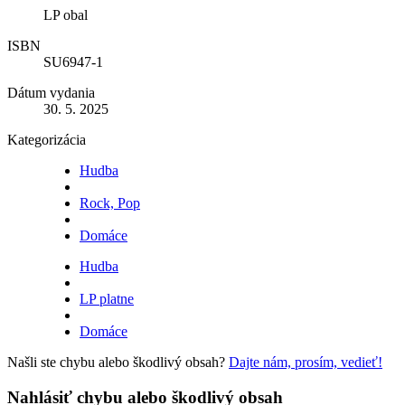
LP obal
ISBN
SU6947-1
Dátum vydania
30. 5. 2025
Kategorizácia
Hudba
Rock, Pop
Domáce
Hudba
LP platne
Domáce
Našli ste chybu alebo škodlivý obsah?
Dajte nám, prosím, vedieť!
Nahlásiť chybu alebo škodlivý obsah