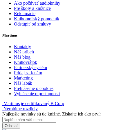
Ako počúvať audioknihy
Pre školy a knižnice
Reklamácie
Knihomoľský pomocník
Odstúpiť od zmluvy
Martinus
Kontakty
Náš príbeh
Náš blog
Knihovrátok
Partnerský systém
Pridaj sa k nám
Marketing
Náš labák
Prehlásenie o cookies
Vyhlásenie o prístupnosti
Martinus je certifikovaný B Corp
Nerobíme rozdiely
Najlepšie novinky sú tie knižné. Získajte ich ako prví:
Odoslať