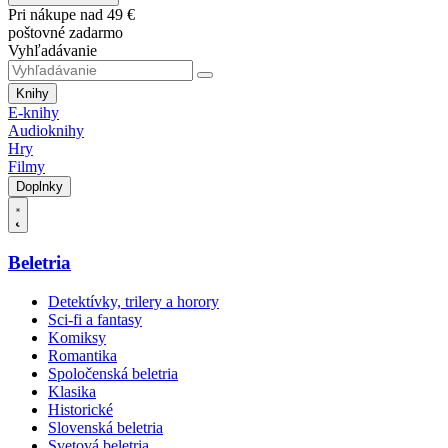
Pri nákupe nad 49 €
poštovné zadarmo
Vyhľadávanie
Knihy
E-knihy
Audioknihy
Hry
Filmy
Doplnky
Beletria
Detektívky, trilery a horory
Sci-fi a fantasy
Komiksy
Romantika
Spoločenská beletria
Klasika
Historické
Slovenská beletria
Svetová beletria