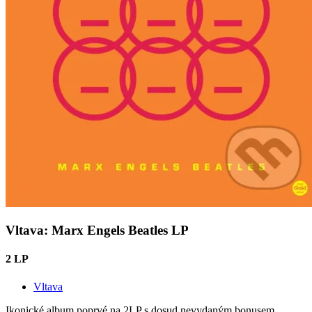
Vltava: Marx Engels Beatles LP
2 LP
Vltava
Ikonické album poprvé na 2LP s dosud nevydaným bonusem...