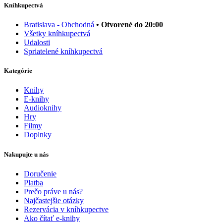
Kníhkupectvá
Bratislava - Obchodná
• Otvorené do 20:00
Všetky kníhkupectvá
Udalosti
Spriatelené kníhkupectvá
Kategórie
Knihy
E-knihy
Audioknihy
Hry
Filmy
Doplnky
Nakupujte u nás
Doručenie
Platba
Prečo práve u nás?
Najčastejšie otázky
Rezervácia v kníhkupectve
Ako čítať e-knihy