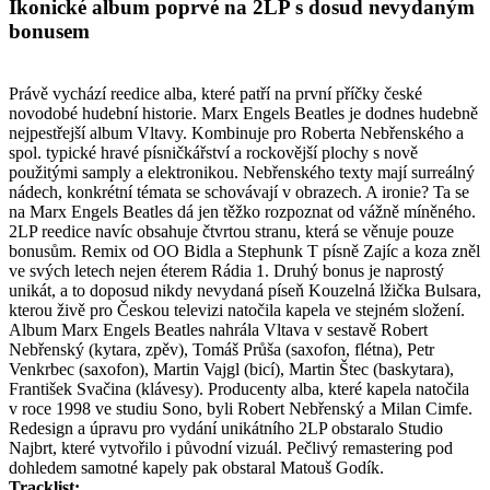
Ikonické album poprvé na 2LP s dosud nevydaným
bonusem
Právě vychází reedice alba, které patří na první příčky české
novodobé hudební historie. Marx Engels Beatles je dodnes hudebně
nejpestřejší album Vltavy. Kombinuje pro Roberta Nebřenského a
spol. typické hravé písničkářství a rockovější plochy s nově
použitými samply a elektronikou. Nebřenského texty mají surreálný
nádech, konkrétní témata se schovávají v obrazech. A ironie? Ta se
na Marx Engels Beatles dá jen těžko rozpoznat od vážně míněného.
2LP reedice navíc obsahuje čtvrtou stranu, která se věnuje pouze
bonusům. Remix od OO Bidla a Stephunk T písně Zajíc a koza zněl
ve svých letech nejen éterem Rádia 1. Druhý bonus je naprostý
unikát, a to doposud nikdy nevydaná píseň Kouzelná lžička Bulsara,
kterou živě pro Českou televizi natočila kapela ve stejném složení.
Album Marx Engels Beatles nahrála Vltava v sestavě Robert
Nebřenský (kytara, zpěv), Tomáš Průša (saxofon, flétna), Petr
Venkrbec (saxofon), Martin Vajgl (bicí), Martin Štec (baskytara),
František Svačina (klávesy). Producenty alba, které kapela natočila
v roce 1998 ve studiu Sono, byli Robert Nebřenský a Milan Cimfe.
Redesign a úpravu pro vydání unikátního 2LP obstaralo Studio
Najbrt, které vytvořilo i původní vizuál. Pečlivý remastering pod
dohledem samotné kapely pak obstaral Matouš Godík.
Tracklist: