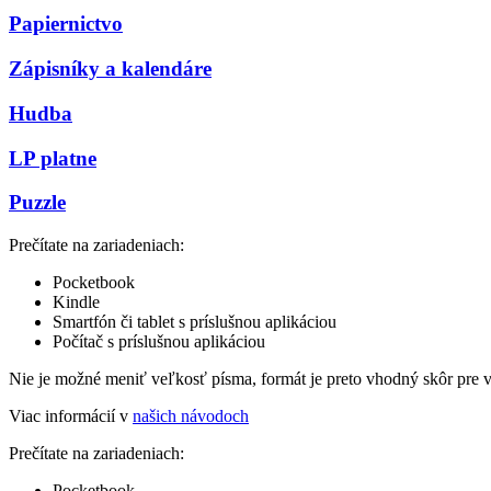
Papiernictvo
Zápisníky a kalendáre
Hudba
LP platne
Puzzle
Prečítate na zariadeniach:
Pocketbook
Kindle
Smartfón či tablet s príslušnou aplikáciou
Počítač s príslušnou aplikáciou
Nie je možné meniť veľkosť písma, formát je preto vhodný skôr pre 
Viac informácií v
našich návodoch
Prečítate na zariadeniach:
Pocketbook