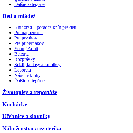
Ďalšie kategórie
Deti a mládež
Knihorad – poradca kníh pre deti
Pre najmenších
Pre prvákov
Pre pubertiakov
Young Adult
Beletria
Rozprávky
Sci-fi, fantasy a komiksy
Leporelá
Náučné knihy
Ďalšie kategórie
Životopisy a reportáže
Kuchárky
Učebnice a slovníky
Náboženstvo a ezoterika