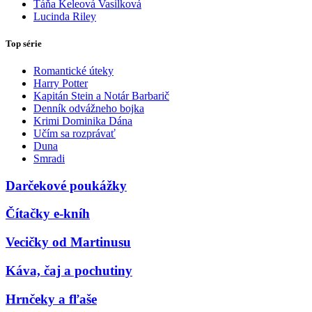
Táňa Keleová Vasilková
Lucinda Riley
Top série
Romantické úteky
Harry Potter
Kapitán Stein a Notár Barbarič
Denník odvážneho bojka
Krimi Dominika Dána
Učím sa rozprávať
Duna
Smradi
Darčekové poukážky
Čítačky e-kníh
Vecičky od Martinusu
Káva, čaj a pochutiny
Hrnčeky a fľaše