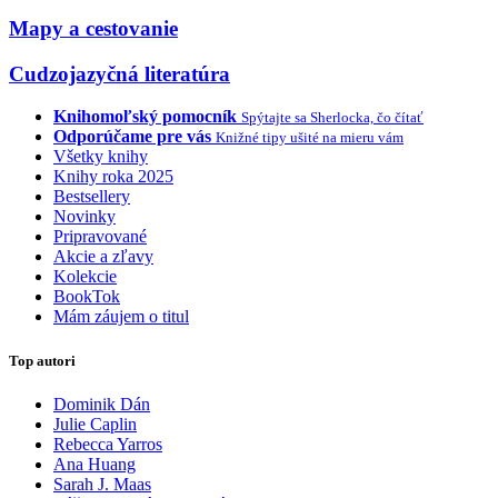
Mapy a cestovanie
Cudzojazyčná literatúra
Knihomoľský pomocník
Spýtajte sa Sherlocka, čo čítať
Odporúčame pre vás
Knižné tipy ušité na mieru vám
Všetky knihy
Knihy roka 2025
Bestsellery
Novinky
Pripravované
Akcie a zľavy
Kolekcie
BookTok
Mám záujem o titul
Top autori
Dominik Dán
Julie Caplin
Rebecca Yarros
Ana Huang
Sarah J. Maas