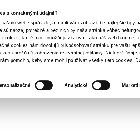
es a kontaktnými údajmi?
našom webe správate, a mohli vám zobraziť tie najlepšie tipy n
é sú naozaj potrebné a bez nich by naša stránka vôbec nefung
 cookies, ktoré nám umožňujú zisťovať, ako náš web funguje, a 
ačné cookies nám dovoľujú prispôsobovať stránku pre vašu lepši
zas umožňujú zobrazenie relevantnej reklamy. Niektoré údaje z
y nám pomohlo, keby sme mohli používať všetky tieto cookies. 
ersonalizačné
Analytické
Marketi