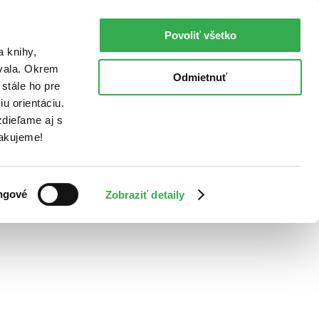
Povoliť všetko
a knihy,
ovala. Okrem
Odmietnuť
stále ho pre
u orientáciu.
dieľame aj s
Ďakujeme!
ngové
Zobraziť detaily