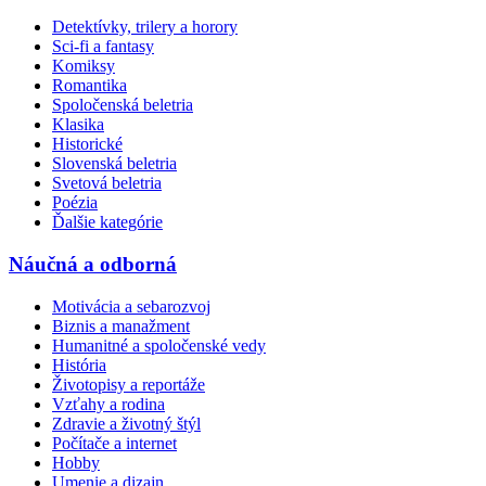
Detektívky, trilery a horory
Sci-fi a fantasy
Komiksy
Romantika
Spoločenská beletria
Klasika
Historické
Slovenská beletria
Svetová beletria
Poézia
Ďalšie kategórie
Náučná a odborná
Motivácia a sebarozvoj
Biznis a manažment
Humanitné a spoločenské vedy
História
Životopisy a reportáže
Vzťahy a rodina
Zdravie a životný štýl
Počítače a internet
Hobby
Umenie a dizajn