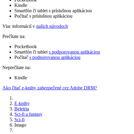
Kindle
Smartfón či tablet s príslušnou aplikáciou
Počítač s príslušnou aplikáciou
Viac informácií v
našich návodoch
Prečítate na:
Pocketbook
Smartfón či tablet
s podporovanou aplikáciou
Počítač
s podporovanou aplikáciou
Neprečítate na:
Kindle
Ako čítať e-knihy zabezpečené cez Adobe DRM?
E-knihy
Beletria
Sci-fi a fantasy
Sci-fi
Imago