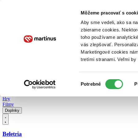
Doručenie
Kníhkupectvá
Knihovrátok
Poukážky
Knižný blog
Kontakt
Môžeme pracovať s cooki
Aby sme vedeli, ako sa na 
zbierame cookies. Niektor
E-knihy
Audioknihy
Hry
Filmy
Knihy
Doplnky
toho používame analytické
vás zlepšovať. Personaliz
Vyhľadávanie
Marketingové cookies nám 
tretími stranami. Veľmi b
Prihlásiť
Vyhľadávanie
Výber
Knihy
Potrebné
P
súhlasu
E-knihy
Audioknihy
Hry
Filmy
Doplnky
Beletria