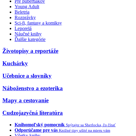
Pre pubertiakov
Young Adult
Beletria
Rozprávky
Sci-fi, fantasy a komiksy
Leporelá
Náučné knihy
Ďalšie kategórie
Životopisy a reportáže
Kuchárky
Učebnice a slovníky
Náboženstvo a ezoterika
Mapy a cestovanie
Cudzojazyčná literatúra
Knihomoľský pomocník
Spýtajte sa Sherlocka, čo čítať
Odporúčame pre vás
Knižné tipy ušité na mieru vám
Všetky knihy