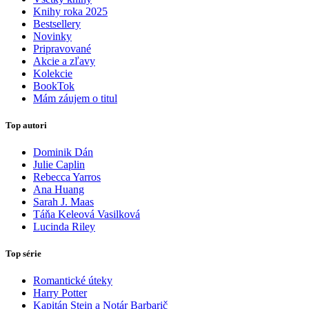
Knihy roka 2025
Bestsellery
Novinky
Pripravované
Akcie a zľavy
Kolekcie
BookTok
Mám záujem o titul
Top autori
Dominik Dán
Julie Caplin
Rebecca Yarros
Ana Huang
Sarah J. Maas
Táňa Keleová Vasilková
Lucinda Riley
Top série
Romantické úteky
Harry Potter
Kapitán Stein a Notár Barbarič