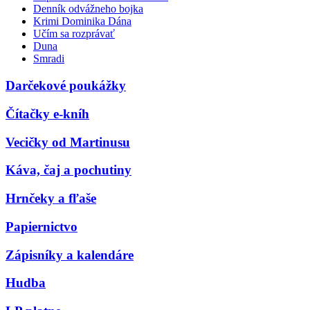
Denník odvážneho bojka
Krimi Dominika Dána
Učím sa rozprávať
Duna
Smradi
Darčekové poukážky
Čítačky e-kníh
Vecičky od Martinusu
Káva, čaj a pochutiny
Hrnčeky a fľaše
Papiernictvo
Zápisníky a kalendáre
Hudba