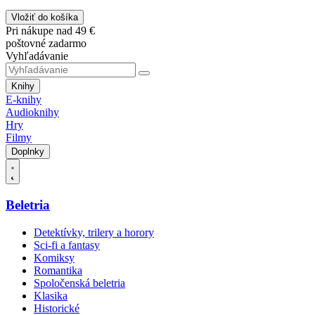
Vložiť do košíka
Pri nákupe nad 49 €
poštovné zadarmo
Vyhľadávanie
Knihy
E-knihy
Audioknihy
Hry
Filmy
Doplnky
Beletria
Detektívky, trilery a horory
Sci-fi a fantasy
Komiksy
Romantika
Spoločenská beletria
Klasika
Historické