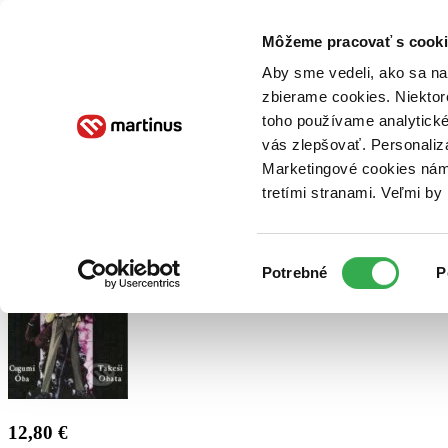
Doručenie
Kníhkupectvá
Knihovrátok
Poukážky
Knižný blog
Kontakt
Môžeme pracovať s cooki
Aby sme vedeli, ako sa na 
zbierame cookies. Niektor
E-knihy
Audioknihy
Hry
Filmy
Knihy
Doplnky
toho používame analytické
vás zlepšovať. Personaliz
Vyhľadávanie
Marketingové cookies nám 
tretími stranami. Veľmi b
Prihlásiť
Výber
Potrebné
P
súhlasu
12,80 €