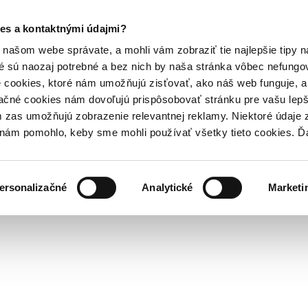
es a kontaktnými údajmi?
našom webe správate, a mohli vám zobraziť tie najlepšie tipy n
é sú naozaj potrebné a bez nich by naša stránka vôbec nefung
 cookies, ktoré nám umožňujú zisťovať, ako náš web funguje, a 
ačné cookies nám dovoľujú prispôsobovať stránku pre vašu lepši
zas umožňujú zobrazenie relevantnej reklamy. Niektoré údaje z
y nám pomohlo, keby sme mohli používať všetky tieto cookies. 
ersonalizačné
Analytické
Marketi