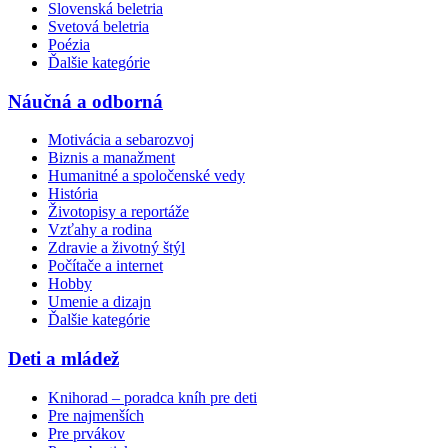
Slovenská beletria
Svetová beletria
Poézia
Ďalšie kategórie
Náučná a odborná
Motivácia a sebarozvoj
Biznis a manažment
Humanitné a spoločenské vedy
História
Životopisy a reportáže
Vzťahy a rodina
Zdravie a životný štýl
Počítače a internet
Hobby
Umenie a dizajn
Ďalšie kategórie
Deti a mládež
Knihorad – poradca kníh pre deti
Pre najmenších
Pre prvákov