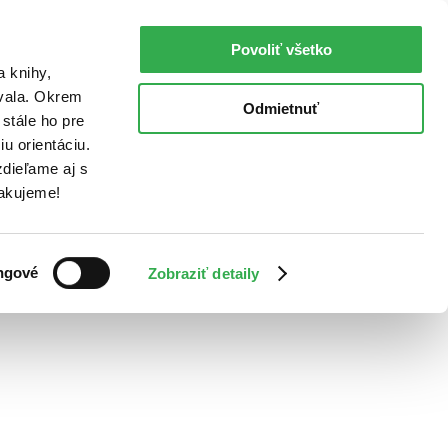
Povoliť všetko
a knihy,
ovala. Okrem
Odmietnuť
stále ho pre
u orientáciu.
dieľame aj s
Ďakujeme!
ngové
Zobraziť detaily