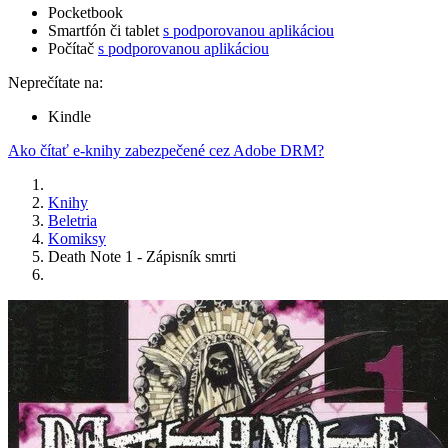
Pocketbook
Smartfón či tablet
s podporovanou aplikáciou
Počítač
s podporovanou aplikáciou
Neprečítate na:
Kindle
Ako čítať e-knihy zabezpečené cez Adobe DRM?
Knihy
Beletria
Komiksy
Death Note 1 - Zápisník smrti