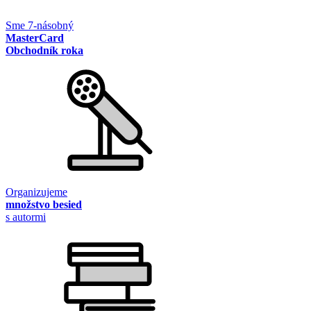
Sme 7-násobný
MasterCard
Obchodník roka
Organizujeme
množstvo besied
s autormi