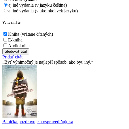
aj iné vydania (v jazyku čeština)
aj iné vydania (v akomkoľvek jazyku)
Vo formáte
Kniha (vrátane čítaných)
E-kniha
Audiokniha
Sledovať titul
Pridať citát
Byť výnimočný je najlepší spôsob, ako byť iný.
Babička pozdravuje a ospravedlňuje sa