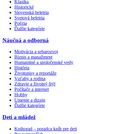
Klasika
Historické
Slovenská beletria
Svetová beletria
Poézia
Ďalšie kategórie
Náučná a odborná
Motivácia a sebarozvoj
Biznis a manažment
Humanitné a spoločenské vedy
História
Životopisy a reportáže
Vzťahy a rodina
Zdravie a životný štýl
Počítače a internet
Hobby
Umenie a dizajn
Ďalšie kategórie
Deti a mládež
Knihorad – poradca kníh pre deti