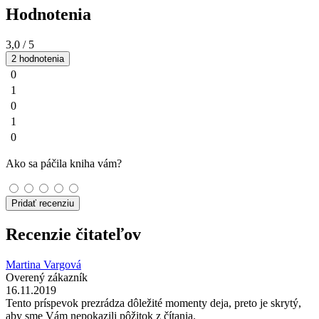
Hodnotenia
3,0
/ 5
2 hodnotenia
0
1
0
1
0
Ako sa páčila kniha vám?
Pridať recenziu
Recenzie čitateľov
Martina Vargová
Overený zákazník
16.11.2019
Tento príspevok prezrádza dôležité momenty deja, preto je skrytý,
aby sme Vám nepokazili pôžitok z čítania.