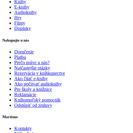
Knihy
E-knihy
Audioknihy
Hry
Filmy
Doplnky
Nakupujte u nás
Doručenie
Platba
Prečo práve u nás?
Najčastejšie otázky
Rezervácia v kníhkupectve
Ako čítať e-knihy
Ako počúvať audioknihy
Pre školy a knižnice
Reklamácie
Knihomoľský pomocník
Odstúpiť od zmluvy
Martinus
Kontakty