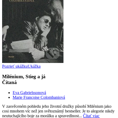
Pozrieť ukážku
Ukážka
Milénium, Stieg a já
Čítaná
Eva Gabrielssonová
Marie Françoise Colombaniová
V zasvěceném pohledu jeho životní družky působí Milénium jako
cosi mnohem víc než jen světoznámý bestseller. Je to alegorie nikdy
neutuchajícího boje za morálku a spravedlnost...
Čítať viac