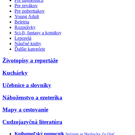
Pre najmenších
Pre prvákov
Pre pubertiakov
Young Adult
Beletria
Rozprávky
Sci-fi, fantasy a komiksy
Leporelá
Náučné knihy
Ďalšie kategórie
Životopisy a reportáže
Kuchárky
Učebnice a slovníky
Náboženstvo a ezoterika
Mapy a cestovanie
Cudzojazyčná literatúra
Knihomoľský pomocník
Spýtajte sa Sherlocka, čo čítať