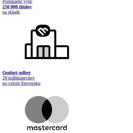
Ponúkame vyše
250 000 titulov
na sklade
Osobný odber
20 kníhkupectiev
po celom Slovensku