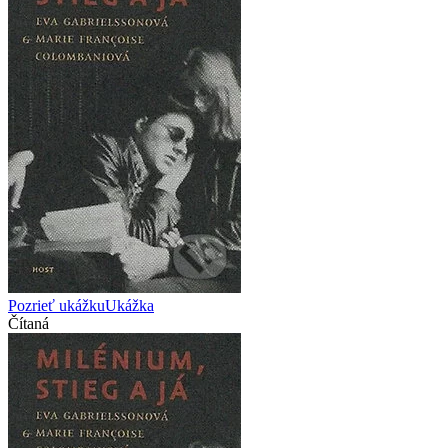
Pozrieť ukážku
Ukážka
Čítaná