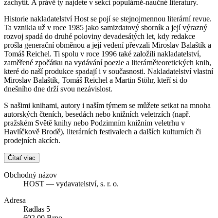
zachytit. A právě ty najdete v sekci populárně-naučné literatury.
Historie nakladatelství Host se pojí se stejnojmennou literární revue.
Ta vznikla už v roce 1985 jako samizdatový sborník a její výrazný
rozvoj spadá do druhé poloviny devadesátých let, kdy redakce
prošla generační obměnou a její vedení převzali Miroslav Balaštík a
Tomáš Reichel. Ti spolu v roce 1996 také založili nakladatelství,
zaměřené zpočátku na vydávání poezie a literárněteoretických knih,
které do naší produkce spadají i v současnosti. Nakladatelství vlastní
Miroslav Balaštík, Tomáš Reichel a Martin Stöhr, kteří si do
dnešního dne drží svou nezávislost.
S našimi knihami, autory i naším týmem se můžete setkat na mnoha
autorských čteních, besedách nebo knižních veletrzích (např.
pražském Světě knihy nebo Podzimním knižním veletrhu v
Havlíčkově Brodě), literárních festivalech a dalších kulturních či
prodejních akcích.
Čítať viac
Obchodný názov
HOST — vydavatelství, s. r. o.
Adresa
Radlas 5
602 00 Brno