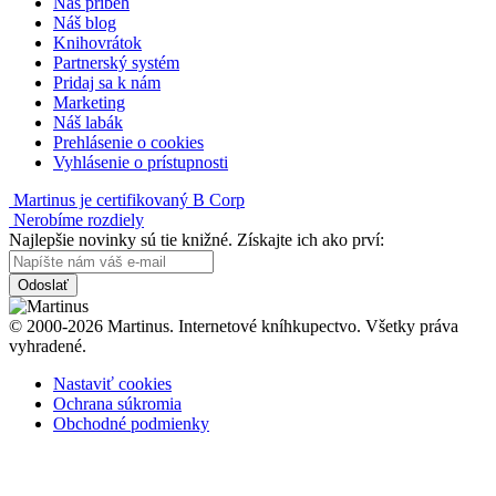
Náš príbeh
Náš blog
Knihovrátok
Partnerský systém
Pridaj sa k nám
Marketing
Náš labák
Prehlásenie o cookies
Vyhlásenie o prístupnosti
Martinus je certifikovaný B Corp
Nerobíme rozdiely
Najlepšie novinky sú tie knižné. Získajte ich ako prví:
Odoslať
© 2000-2026 Martinus. Internetové kníhkupectvo. Všetky práva
vyhradené.
Nastaviť cookies
Ochrana súkromia
Obchodné podmienky