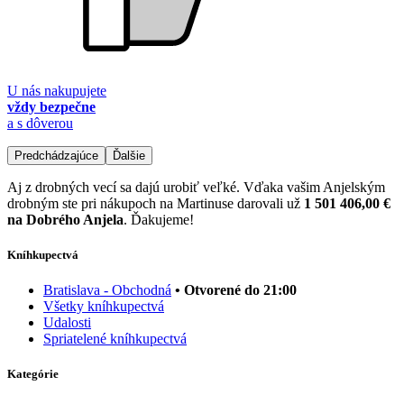
U nás nakupujete
vždy bezpečne
a s dôverou
Predchádzajúce
Ďalšie
Aj z drobných vecí sa dajú urobiť veľké. Vďaka vašim Anjelským
drobným ste pri nákupoch na Martinuse darovali už
1 501 406,00 €
na Dobrého Anjela
. Ďakujeme!
Kníhkupectvá
Bratislava - Obchodná
• Otvorené do 21:00
Všetky kníhkupectvá
Udalosti
Spriatelené kníhkupectvá
Kategórie