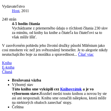
Vydavateľstvo
Host
, 2011
240 strán
4-5 hodín čítania
Vychádzame z priemerného údaju o rýchlosti čítania 230 slov
za minútu, od knihy ku knihe a čitateľa ku čitateľovi sa to
však môže líšiť.
V zasvěceném pohledu jeho životní družky působí Milénium jako
cosi mnohem víc než jen světoznámý bestseller. Je to alegorie nikdy
neutuchajícího boje za morálku a spravedlnost...
Čítať viac
Kniha
E-kniha
Čítaná
Brožovaná väzba
Výborný stav
Túto knihu sme vykúpili cez
Knihovrátok
a je vo
výbornom stave.
Rozdiel medzi touto knihou a novou by ste
asi ani nespoznali. Knihu sme označili nálepkou, ktorá môže
na niektorých obaloch zanechať stopy.
Čeština