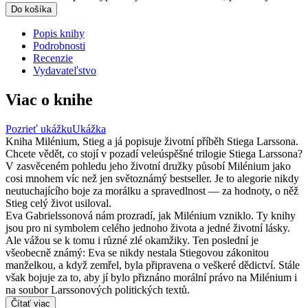
Do košíka
Popis knihy
Podrobnosti
Recenzie
Vydavateľstvo
Viac o knihe
Pozrieť ukážku
Ukážka
Kniha Milénium, Stieg a já popisuje životní příběh Stiega Larssona.
Chcete vědět, co stojí v pozadí veleúspěšné trilogie Stiega Larssona?
V zasvěceném pohledu jeho životní družky působí Milénium jako
cosi mnohem víc než jen světoznámý bestseller. Je to alegorie nikdy
neutuchajícího boje za morálku a spravedlnost — za hodnoty, o něž
Stieg celý život usiloval.
Eva Gabrielssonová nám prozradí, jak Milénium vzniklo. Ty knihy
jsou pro ni symbolem celého jednoho života a jedné životní lásky.
Ale vážou se k tomu i různé zlé okamžiky. Ten poslední je
všeobecně známý: Eva se nikdy nestala Stiegovou zákonitou
manželkou, a když zemřel, byla připravena o veškeré dědictví. Stále
však bojuje za to, aby jí bylo přiznáno morální právo na Milénium i
na soubor Larssonových politických textů.
Čítať viac