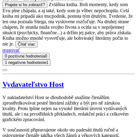
Zvláštna kniha. Boli momenty, kedy som
Prajete si ho zobraziť?
Evu plne chápala, a aj také, kedy som ju vôbec nepochopila. Celá
kniha mi pripadá ako trucpodnik, pomsta tým druhým. Tvrdenie, že
len ona poznala Stiega, ma vyslovene rozčuľuje. Na druhej strane
chápem, že stratila muža svojho života a ocitla sa v nepríjemnej
situácii (psychicky, finančne...) a držím jej palce, aby práva získala.
Kniha možno mnohé vysvetľuje, ale bohvieaký literárny počin to
nie je.
Čítať viac
reagovať
0 pozitívne hodnotenia
0
1 negatívne hodnotenie
1
Vydavateľstvo Host
V nakladatelství Host se dlouhodobě snažíme čtenářům
zprostředkovávat pestré literární zážitky a být pro ně zárukou
kvality. Proto lpíme nejen na vysoké literární úrovni vydávaných
titulů, ale i na prvotřídních překladech, redakční práci a celkovém
grafickém zpracování.
V současnosti připravujeme okolo sto padesáti titulů ročně a
oslovujeme čtenáře takřka všech žánrů a věkových kategorií.