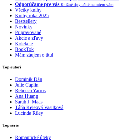
Odporúčame pre vás
Knižné tipy ušité na mieru vám
Všetky knihy
Knihy roka 2025
Bestsellery
Novinky
Pripravované
Akcie a zľavy
Kolekcie
BookTok
Mám záujem o titul
Top autori
Dominik Dán
Julie Caplin
Rebecca Yarros
Ana Huang
Sarah J. Maas
Táňa Keleová Vasilková
Lucinda Riley
Top série
Romantické úteky