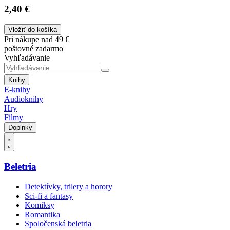
2,40 €
Vložiť do košíka
Pri nákupe nad 49 €
poštovné zadarmo
Vyhľadávanie
Knihy
E-knihy
Audioknihy
Hry
Filmy
Doplnky
Beletria
Detektívky, trilery a horory
Sci-fi a fantasy
Komiksy
Romantika
Spoločenská beletria