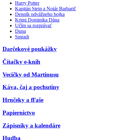
Harry Potter
Kapitán Stein a Notár Barbarič
Denník odvážneho bojka
Krimi Dominika Dána
Učím sa rozprávať
Duna
Smradi
Darčekové poukážky
Čítačky e-kníh
Vecičky od Martinusu
Káva, čaj a pochutiny
Hrnčeky a fľaše
Papiernictvo
Zápisníky a kalendáre
Hudba