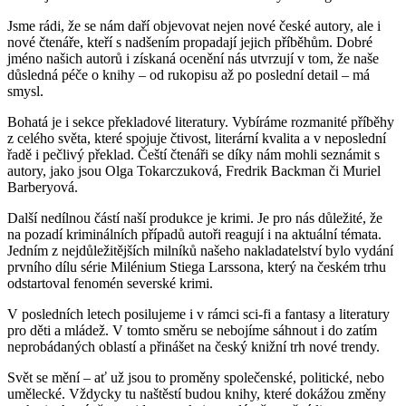
Jsme rádi, že se nám daří objevovat nejen nové české autory, ale i
nové čtenáře, kteří s nadšením propadají jejich příběhům. Dobré
jméno našich autorů i získaná ocenění nás utvrzují v tom, že naše
důsledná péče o knihy – od rukopisu až po poslední detail – má
smysl.
Bohatá je i sekce překladové literatury. Vybíráme rozmanité příběhy
z celého světa, které spojuje čtivost, literární kvalita a v neposlední
řadě i pečlivý překlad. Čeští čtenáři se díky nám mohli seznámit s
autory, jako jsou Olga Tokarczuková, Fredrik Backman či Muriel
Barberyová.
Další nedílnou částí naší produkce je krimi. Je pro nás důležité, že
na pozadí kriminálních případů autoři reagují i na aktuální témata.
Jedním z nejdůležitějších milníků našeho nakladatelství bylo vydání
prvního dílu série Milénium Stiega Larssona, který na českém trhu
odstartoval fenomén severské krimi.
V posledních letech posilujeme i v rámci sci-fi a fantasy a literatury
pro děti a mládež. V tomto směru se nebojíme sáhnout i do zatím
neprobádaných oblastí a přinášet na český knižní trh nové trendy.
Svět se mění – ať už jsou to proměny společenské, politické, nebo
umělecké. Vždycky tu naštěstí budou knihy, které dokážou změny