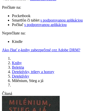
Prečítate na:
Pocketbook
Smartfón či tablet
s podporovanou aplikáciou
Počítač
s podporovanou aplikáciou
Neprečítate na:
Kindle
Ako čítať e-knihy zabezpečené cez Adobe DRM?
Knihy
Beletria
Detektívky, trilery a horory
Detektívky
Milénium, Stieg a já
Čítaná