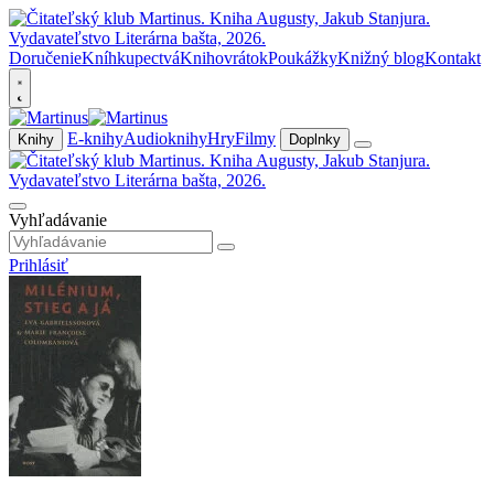
Doručenie
Kníhkupectvá
Knihovrátok
Poukážky
Knižný blog
Kontakt
E-knihy
Audioknihy
Hry
Filmy
Knihy
Doplnky
Vyhľadávanie
Prihlásiť