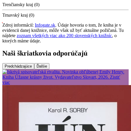
Trenčiansky kraj (0)
Trnavský kraj (0)
Zdroj informácií:
Infogate.sk
. Údaje hovoria o tom, že kniha je v
evidencii danej knižnice, môže však už byť aktuálne požičaná. Tu
nájdete
zoznam všetkých viac ako 200 slovenských knižníc
, o
ktorých máme údaje.
Naši škriatkovia odporúčajú
Predchádzajúce
Ďalšie