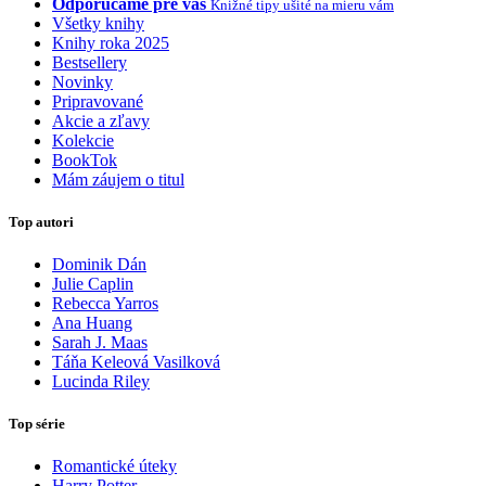
Odporúčame pre vás
Knižné tipy ušité na mieru vám
Všetky knihy
Knihy roka 2025
Bestsellery
Novinky
Pripravované
Akcie a zľavy
Kolekcie
BookTok
Mám záujem o titul
Top autori
Dominik Dán
Julie Caplin
Rebecca Yarros
Ana Huang
Sarah J. Maas
Táňa Keleová Vasilková
Lucinda Riley
Top série
Romantické úteky
Harry Potter