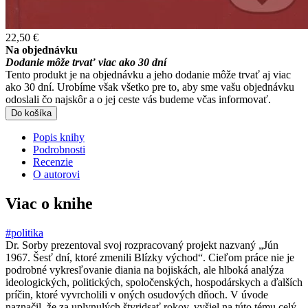
22,50 €
Na objednávku
Dodanie môže trvať viac ako 30 dní
Tento produkt je na objednávku a jeho dodanie môže trvať aj viac
ako 30 dní. Urobíme však všetko pre to, aby sme vašu objednávku
odoslali čo najskôr a o jej ceste vás budeme včas informovať.
Do košíka
Popis knihy
Podrobnosti
Recenzie
O autorovi
Viac o knihe
#politika
Dr. Sorby prezentoval svoj rozpracovaný projekt nazvaný „Jún
1967. Šesť dní, ktoré zmenili Blízky východ“. Cieľom práce nie je
podrobné vykresľovanie diania na bojiskách, ale hlboká analýza
ideologických, politických, spoločenských, hospodárskych a ďalších
príčin, ktoré vyvrcholili v oných osudových dňoch. V úvode
naznačil, že za uplynulých štyridsať rokov, vyšiel na túto tému celý