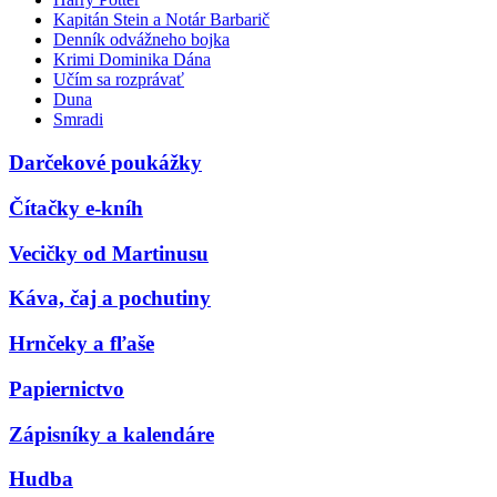
Kapitán Stein a Notár Barbarič
Denník odvážneho bojka
Krimi Dominika Dána
Učím sa rozprávať
Duna
Smradi
Darčekové poukážky
Čítačky e-kníh
Vecičky od Martinusu
Káva, čaj a pochutiny
Hrnčeky a fľaše
Papiernictvo
Zápisníky a kalendáre
Hudba