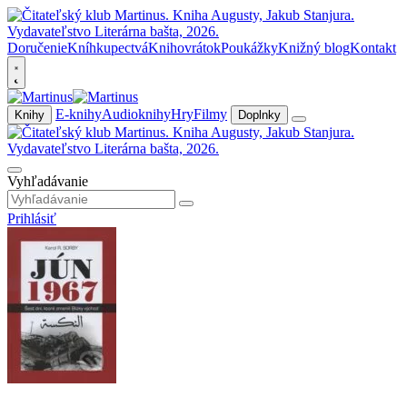
Doručenie
Kníhkupectvá
Knihovrátok
Poukážky
Knižný blog
Kontakt
E-knihy
Audioknihy
Hry
Filmy
Knihy
Doplnky
Vyhľadávanie
Prihlásiť