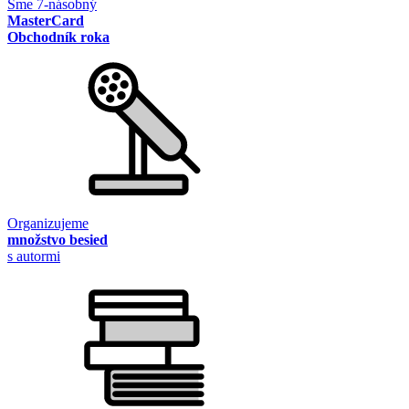
Sme 7-násobný
MasterCard
Obchodník roka
Organizujeme
množstvo besied
s autormi