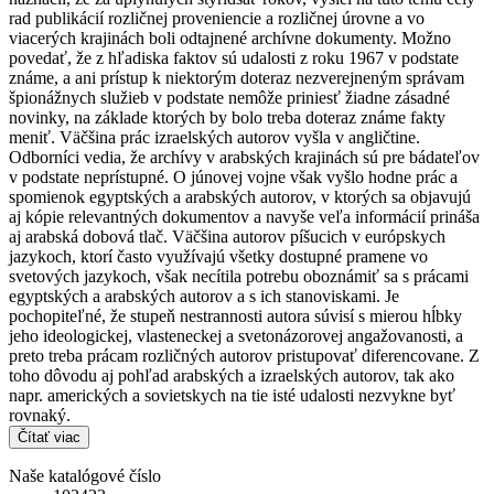
rad publikácií rozličnej proveniencie a rozličnej úrovne a vo
viacerých krajinách boli odtajnené archívne dokumenty. Možno
povedať, že z hľadiska faktov sú udalosti z roku 1967 v podstate
známe, a ani prístup k niektorým doteraz nezverejneným správam
špionážnych služieb v podstate nemôže priniesť žiadne zásadné
novinky, na základe ktorých by bolo treba doteraz známe fakty
meniť. Väčšina prác izraelských autorov vyšla v angličtine.
Odborníci vedia, že archívy v arabských krajinách sú pre bádateľov
v podstate neprístupné. O júnovej vojne však vyšlo hodne prác a
spomienok egyptských a arabských autorov, v ktorých sa objavujú
aj kópie relevantných dokumentov a navyše veľa informácií prináša
aj arabská dobová tlač. Väčšina autorov píšucich v európskych
jazykoch, ktorí často využívajú všetky dostupné pramene vo
svetových jazykoch, však necítila potrebu oboznámiť sa s prácami
egyptských a arabských autorov a s ich stanoviskami. Je
pochopiteľné, že stupeň nestrannosti autora súvisí s mierou hĺbky
jeho ideologickej, vlasteneckej a svetonázorovej angažovanosti, a
preto treba prácam rozličných autorov pristupovať diferencovane. Z
toho dôvodu aj pohľad arabských a izraelských autorov, tak ako
napr. amerických a sovietskych na tie isté udalosti nezvykne byť
rovnaký.
Čítať viac
Naše katalógové číslo