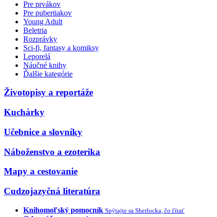
Pre prvákov
Pre pubertiakov
Young Adult
Beletria
Rozprávky
Sci-fi, fantasy a komiksy
Leporelá
Náučné knihy
Ďalšie kategórie
Životopisy a reportáže
Kuchárky
Učebnice a slovníky
Náboženstvo a ezoterika
Mapy a cestovanie
Cudzojazyčná literatúra
Knihomoľský pomocník
Spýtajte sa Sherlocka, čo čítať