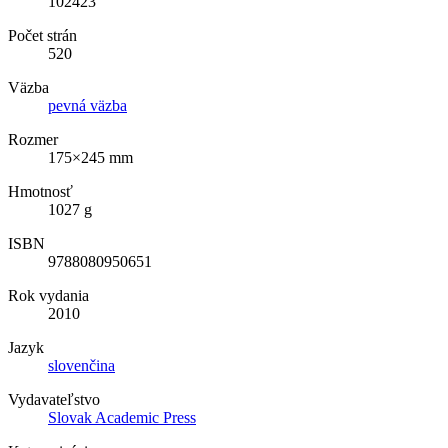
102423
Počet strán
520
Väzba
pevná väzba
Rozmer
175×245 mm
Hmotnosť
1027 g
ISBN
9788080950651
Rok vydania
2010
Jazyk
slovenčina
Vydavateľstvo
Slovak Academic Press