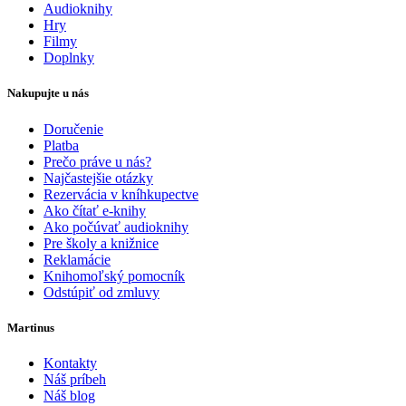
Audioknihy
Hry
Filmy
Doplnky
Nakupujte u nás
Doručenie
Platba
Prečo práve u nás?
Najčastejšie otázky
Rezervácia v kníhkupectve
Ako čítať e-knihy
Ako počúvať audioknihy
Pre školy a knižnice
Reklamácie
Knihomoľský pomocník
Odstúpiť od zmluvy
Martinus
Kontakty
Náš príbeh
Náš blog