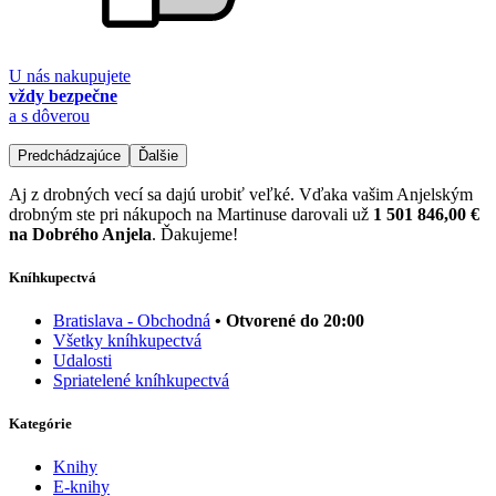
U nás nakupujete
vždy bezpečne
a s dôverou
Predchádzajúce
Ďalšie
Aj z drobných vecí sa dajú urobiť veľké. Vďaka vašim Anjelským
drobným ste pri nákupoch na Martinuse darovali už
1 501 846,00 €
na Dobrého Anjela
. Ďakujeme!
Kníhkupectvá
Bratislava - Obchodná
• Otvorené do 20:00
Všetky kníhkupectvá
Udalosti
Spriatelené kníhkupectvá
Kategórie
Knihy
E-knihy