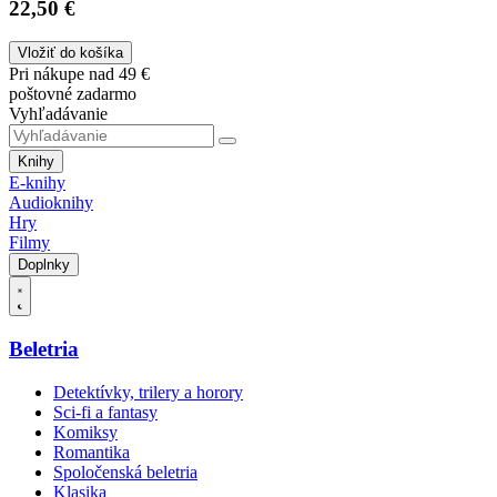
22,50 €
Vložiť do košíka
Pri nákupe nad 49 €
poštovné zadarmo
Vyhľadávanie
Knihy
E-knihy
Audioknihy
Hry
Filmy
Doplnky
Beletria
Detektívky, trilery a horory
Sci-fi a fantasy
Komiksy
Romantika
Spoločenská beletria
Klasika