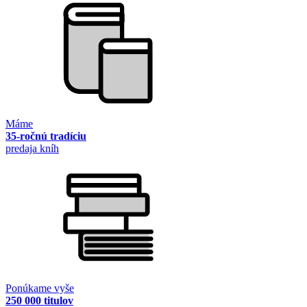
Máme
35-ročnú tradíciu
predaja kníh
Ponúkame vyše
250 000 titulov