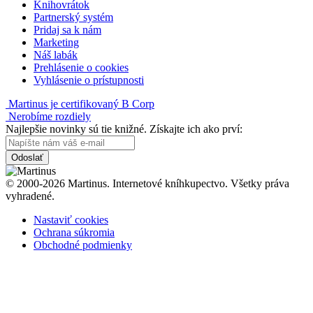
Knihovrátok
Partnerský systém
Pridaj sa k nám
Marketing
Náš labák
Prehlásenie o cookies
Vyhlásenie o prístupnosti
Martinus je certifikovaný B Corp
Nerobíme rozdiely
Najlepšie novinky sú tie knižné. Získajte ich ako prví:
Odoslať
© 2000-2026 Martinus. Internetové kníhkupectvo. Všetky práva
vyhradené.
Nastaviť cookies
Ochrana súkromia
Obchodné podmienky