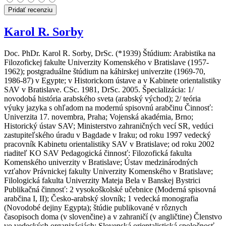
Pridať recenziu
Karol R. Sorby
Doc. PhDr. Karol R. Sorby, DrSc. (*1939) Štúdium: Arabistika na
Filozofickej fakulte Univerzity Komenského v Bratislave (1957-
1962); postgraduálne štúdium na káhirskej univerzite (1969-70,
1986-87) v Egypte; v Historickom ústave a v Kabinete orientalistiky
SAV v Bratislave. CSc. 1981, DrSc. 2005. Špecializácia: 1/
novodobá história arabského sveta (arabský východ); 2/ teória
výuky jazyka s ohľadom na modernú spisovnú arabčinu Činnosť:
Univerzita 17. novembra, Praha; Vojenská akadémia, Brno;
Historický ústav SAV; Ministerstvo zahraničných vecí SR, vedúci
zastupiteľského úradu v Bagdade v Iraku; od roku 1997 vedecký
pracovník Kabinetu orientalistiky SAV v Bratislave; od roku 2002
riaditeľ KO SAV Pedagogická činnosť: Filozofická fakulta
Komenského univerzity v Bratislave; Ústav medzinárodných
vzťahov Právnickej fakulty Univerzity Komenského v Bratislave;
Filologická fakulta Univerzity Mateja Bela v Banskej Bystrici
Publikačná činnosť: 2 vysokoškolské učebnice (Moderná spisovná
arabčina I, II); Česko-arabský slovník; 1 vedecká monografia
(Novodobé dejiny Egypta); štúdie publikované v rôznych
časopisoch doma (v slovenčine) a v zahraničí (v angličtine) Členstvo
vo vedeckých organizáciách: Slovenská orientalistická spoločnosť