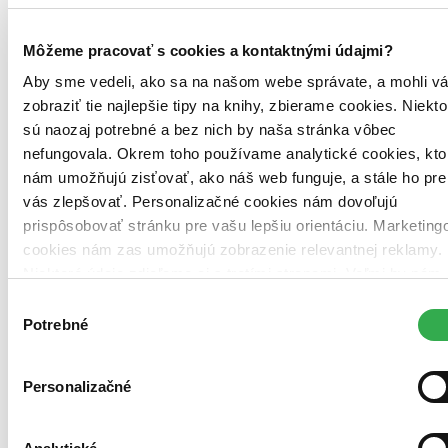
Môžeme pracovať s cookies a kontaktnými údajmi?
Aby sme vedeli, ako sa na našom webe správate, a mohli v
zobraziť tie najlepšie tipy na knihy, zbierame cookies. Niekto
sú naozaj potrebné a bez nich by naša stránka vôbec
nefungovala. Okrem toho používame analytické cookies, kto
nám umožňujú zisťovať, ako náš web funguje, a stále ho pre
vás zlepšovať. Personalizačné cookies nám dovoľujú
prispôsobovať stránku pre vašu lepšiu orientáciu. Marketing
cookies nám zas umožňujú zobrazenie relevantnej reklamy.
Niektoré údaje zdieľame aj s tretími stranami. Veľmi by nám
pomohlo, keby sme mohli používať všetky tieto cookies.
Výber
Ďakujeme!
Potrebné
súhlasu
Personalizačné