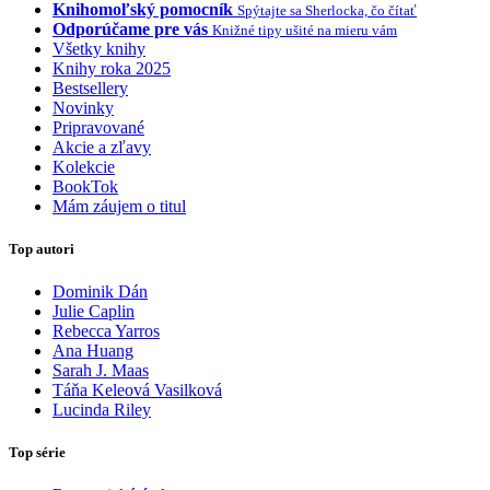
Knihomoľský pomocník
Spýtajte sa Sherlocka, čo čítať
Odporúčame pre vás
Knižné tipy ušité na mieru vám
Všetky knihy
Knihy roka 2025
Bestsellery
Novinky
Pripravované
Akcie a zľavy
Kolekcie
BookTok
Mám záujem o titul
Top autori
Dominik Dán
Julie Caplin
Rebecca Yarros
Ana Huang
Sarah J. Maas
Táňa Keleová Vasilková
Lucinda Riley
Top série