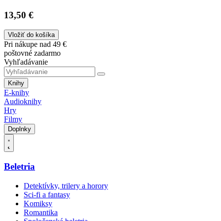
13,50 €
Vložiť do košíka
Pri nákupe nad 49 €
poštovné zadarmo
Vyhľadávanie
Knihy
E-knihy
Audioknihy
Hry
Filmy
Doplnky
Beletria
Detektívky, trilery a horory
Sci-fi a fantasy
Komiksy
Romantika