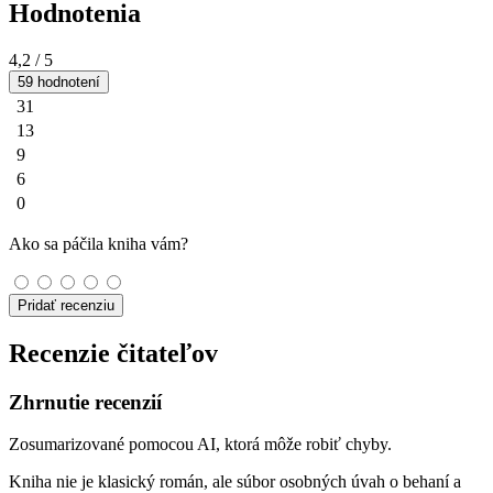
Hodnotenia
4,2
/ 5
59 hodnotení
31
13
9
6
0
Ako sa páčila kniha vám?
Pridať recenziu
Recenzie čitateľov
Zhrnutie recenzií
Zosumarizované pomocou AI, ktorá môže robiť chyby.
Kniha nie je klasický román, ale súbor osobných úvah o behaní a