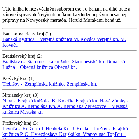
Táto kniha je nezvyčajným súborom esejí o behaní na dlhé trate a
zároveň spisovateľovým denníkom každodennej štvormesačnej
prípravy na Newyorský maratón. Haruki Murakami behá už...
Banskobystrický kraj (1)
Banská Bystrica -
Verejná knižnica M. Kováča
Verejná kn. M.
Kováča
Bratislavský kraj (2)
Bratislava -
Staromestská knižnica
Staromestská kn.
Dunajská
Lužná -
Obecná knižnica
Obecná kn.
Košický kraj (1)
Trebišov -
Zemplínska knižnica
Zemplínska kn.
Nitriansky kraj (3)
Nitra -
Krajská knižnica K. Kmeťka
Krajská kn.
Nové Zámky -
Knižnica A. Bernoláka
Kn. A. Bernoláka
Želiezovce -
Mestská
knižnica
Mestská kn.
Prešovský kraj (3)
Levoča -
Knižnica J. Henkela
Kn. J. Henkela
Prešov -
Krajská
knižnica P. O. Hviezdoslava
Krajská kn.
Vranov nad Topľou -