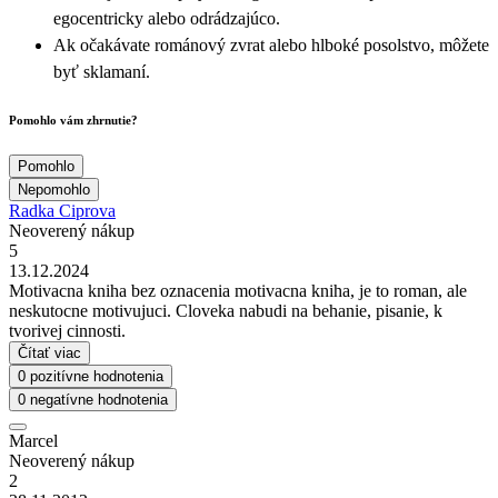
egocentricky alebo odrádzajúco.
Ak očakávate románový zvrat alebo hlboké posolstvo, môžete
byť sklamaní.
Pomohlo vám zhrnutie?
Pomohlo
Nepomohlo
Radka Ciprova
Neoverený nákup
5
13.12.2024
Motivacna kniha bez oznacenia motivacna kniha, je to roman, ale
neskutocne motivujuci. Cloveka nabudi na behanie, pisanie, k
tvorivej cinnosti.
Čítať viac
0 pozitívne hodnotenia
0 negatívne hodnotenia
Marcel
Neoverený nákup
2