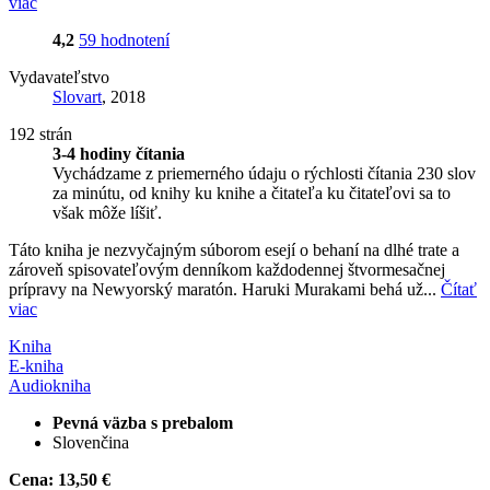
viac
4,2
59 hodnotení
Vydavateľstvo
Slovart
, 2018
192 strán
3-4 hodiny čítania
Vychádzame z priemerného údaju o rýchlosti čítania 230 slov
za minútu, od knihy ku knihe a čitateľa ku čitateľovi sa to
však môže líšiť.
Táto kniha je nezvyčajným súborom esejí o behaní na dlhé trate a
zároveň spisovateľovým denníkom každodennej štvormesačnej
prípravy na Newyorský maratón. Haruki Murakami behá už...
Čítať
viac
Kniha
E-kniha
Audiokniha
Pevná väzba s prebalom
Slovenčina
Cena:
13,50 €