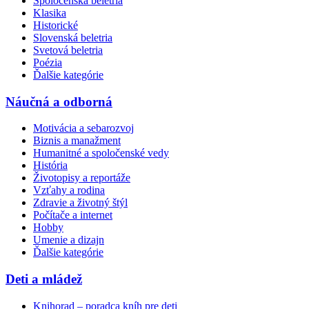
Spoločenská beletria
Klasika
Historické
Slovenská beletria
Svetová beletria
Poézia
Ďalšie kategórie
Náučná a odborná
Motivácia a sebarozvoj
Biznis a manažment
Humanitné a spoločenské vedy
História
Životopisy a reportáže
Vzťahy a rodina
Zdravie a životný štýl
Počítače a internet
Hobby
Umenie a dizajn
Ďalšie kategórie
Deti a mládež
Knihorad – poradca kníh pre deti