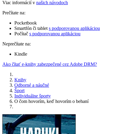
Viac informácií v
našich návodoch
Prečítate na:
Pocketbook
Smartfón či tablet
s podporovanou aplikáciou
Počítač
s podporovanou aplikáciou
Neprečítate na:
Kindle
Ako čítať e-knihy zabezpečené cez Adobe DRM?
Knihy
Odborné a náučné
Šport
Individuálne športy
O čom hovorím, keď hovorím o behaní