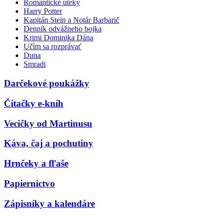
Romantické úteky
Harry Potter
Kapitán Stein a Notár Barbarič
Denník odvážneho bojka
Krimi Dominika Dána
Učím sa rozprávať
Duna
Smradi
Darčekové poukážky
Čítačky e-kníh
Vecičky od Martinusu
Káva, čaj a pochutiny
Hrnčeky a fľaše
Papiernictvo
Zápisníky a kalendáre