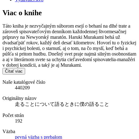
Viac o knihe
Táto kniha je nezvyčajným súborom esejí o behaní na dlhé trate a
zároveň spisovateľovým denníkom každodennej štvormesačnej
prípravy na Newyorský maratón. Haruki Murakami behá už
dvadsaťpäť rokov, každý deň desať kilometrov. Hovorí tu o fyzickej
i psychickej bolesti, o starnutí, aj o tom, na čo myslí, keď behá a
púšťa si pritom hudbu. Dnešný svet praje najmä silným osobnostiam
a aj v literárnom svete sa uchytia cieľavedomí spisovatelia-manažéri
v dobrej kondícii, a taký je aj Murakami.
Čítať viac
Naše katalógové číslo
440209
Originálny názov
走ることについて語るときに僕の語ること
Počet strán
192
Väzba
pevná väzba s prebalom