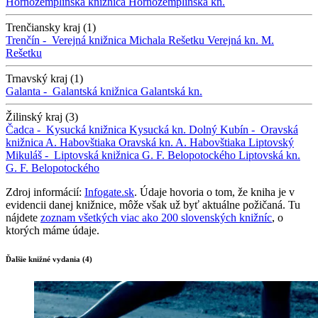
Hornozemplínska knižnica
Hornozemplínska kn.
Trenčiansky kraj (1)
Trenčín -
Verejná knižnica Michala Rešetku
Verejná kn. M.
Rešetku
Trnavský kraj (1)
Galanta -
Galantská knižnica
Galantská kn.
Žilinský kraj (3)
Čadca -
Kysucká knižnica
Kysucká kn.
Dolný Kubín -
Oravská
knižnica A. Habovštiaka
Oravská kn. A. Habovštiaka
Liptovský
Mikuláš -
Liptovská knižnica G. F. Belopotockého
Liptovská kn.
G. F. Belopotockého
Zdroj informácií:
Infogate.sk
. Údaje hovoria o tom, že kniha je v
evidencii danej knižnice, môže však už byť aktuálne požičaná. Tu
nájdete
zoznam všetkých viac ako 200 slovenských knižníc
, o
ktorých máme údaje.
Ďalšie knižné vydania (4)