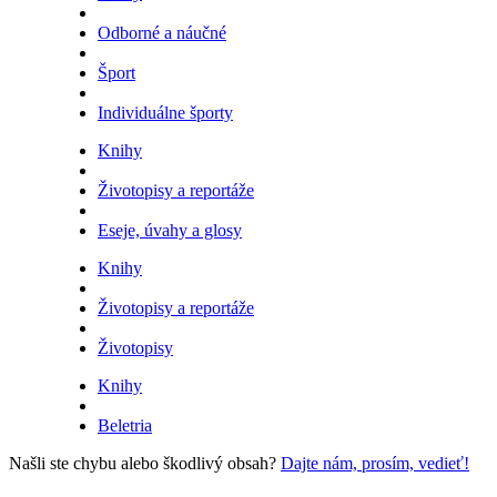
Odborné a náučné
Šport
Individuálne športy
Knihy
Životopisy a reportáže
Eseje, úvahy a glosy
Knihy
Životopisy a reportáže
Životopisy
Knihy
Beletria
Našli ste chybu alebo škodlivý obsah?
Dajte nám, prosím, vedieť!