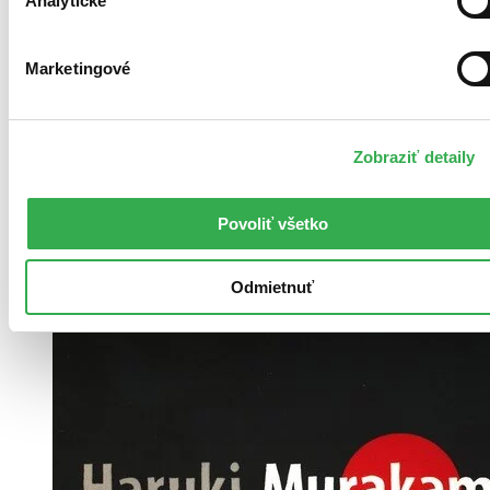
Analytické
Marketingové
Brožovaná väzba
Angličtina, 2009
Na sklade 2 ks
Túto knihu máme síce aktuálne na sklade, máme však už iba
Zobraziť detaily
posledné kusy. Ak ju chcete mať rýchlo, ponáhľajte sa!
Dodanie ďalších môže trvať dlhšie, zvyčajne do 31 dní.
Povoliť všetko
12,50 €
Vložiť do košíka
Odmietnuť