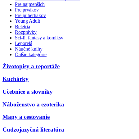
Pre najmenších
Pre prvákov
Pre pubertiakov
Young Adult
Beletria
Rozprávky
Sci-fi, fantasy a komiksy
Leporelá
Náučné knihy
Ďalšie kategórie
Životopisy a reportáže
Kuchárky
Učebnice a slovníky
Náboženstvo a ezoterika
Mapy a cestovanie
Cudzojazyčná literatúra