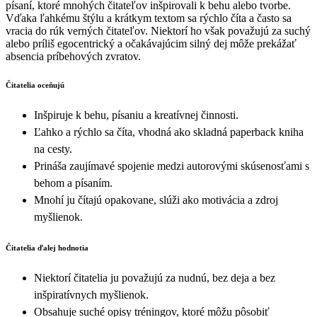
písaní, ktoré mnohých čitateľov inšpirovali k behu alebo tvorbe.
Vďaka ľahkému štýlu a krátkym textom sa rýchlo číta a často sa
vracia do rúk verných čitateľov. Niektorí ho však považujú za suchý
alebo príliš egocentrický a očakávajúcim silný dej môže prekážať
absencia príbehových zvratov.
Čitatelia oceňujú
Inšpiruje k behu, písaniu a kreatívnej činnosti.
Ľahko a rýchlo sa číta, vhodná ako skladná paperback kniha
na cesty.
Prináša zaujímavé spojenie medzi autorovými skúsenosťami s
behom a písaním.
Mnohí ju čítajú opakovane, slúži ako motivácia a zdroj
myšlienok.
Čitatelia ďalej hodnotia
Niektorí čitatelia ju považujú za nudnú, bez deja a bez
inšpiratívnych myšlienok.
Obsahuje suché opisy tréningov, ktoré môžu pôsobiť