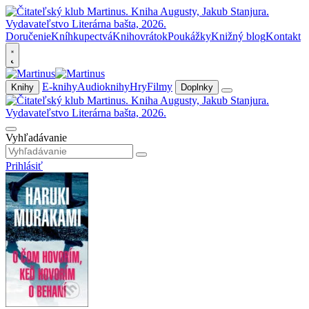
Doručenie
Kníhkupectvá
Knihovrátok
Poukážky
Knižný blog
Kontakt
E-knihy
Audioknihy
Hry
Filmy
Knihy
Doplnky
Vyhľadávanie
Prihlásiť