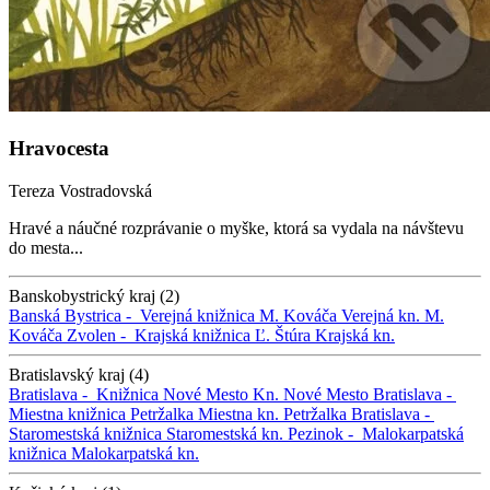
Hravocesta
Tereza Vostradovská
Hravé a náučné rozprávanie o myške, ktorá sa vydala na návštevu
do mesta...
Banskobystrický kraj (2)
Banská Bystrica -
Verejná knižnica M. Kováča
Verejná kn. M.
Kováča
Zvolen -
Krajská knižnica Ľ. Štúra
Krajská kn.
Bratislavský kraj (4)
Bratislava -
Knižnica Nové Mesto
Kn. Nové Mesto
Bratislava -
Miestna knižnica Petržalka
Miestna kn. Petržalka
Bratislava -
Staromestská knižnica
Staromestská kn.
Pezinok -
Malokarpatská
knižnica
Malokarpatská kn.