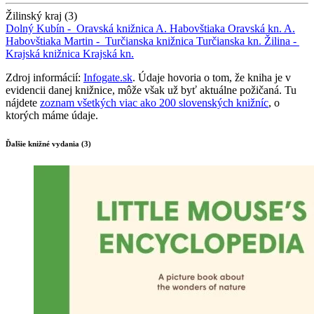
Žilinský kraj (3)
Dolný Kubín -
Oravská knižnica A. Habovštiaka
Oravská kn. A.
Habovštiaka
Martin -
Turčianska knižnica
Turčianska kn.
Žilina -
Krajská knižnica
Krajská kn.
Zdroj informácií:
Infogate.sk
. Údaje hovoria o tom, že kniha je v
evidencii danej knižnice, môže však už byť aktuálne požičaná. Tu
nájdete
zoznam všetkých viac ako 200 slovenských knižníc
, o
ktorých máme údaje.
Ďalšie knižné vydania (3)