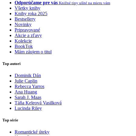
Odporúčame pre vás
Knižné tipy ušité na mieru vám
Všetky knihy
Knihy roka 2025
Bestsellery
Novinky
Pripravované
Akcie a zľavy
Kolekcie
BookTok
Mám záujem o titul
Top autori
Dominik Dán
Julie Caplin
Rebecca Yarros
Ana Huang
Sarah J. Maas
Táňa Keleová Vasilková
Lucinda Riley
Top série
Romantické úteky