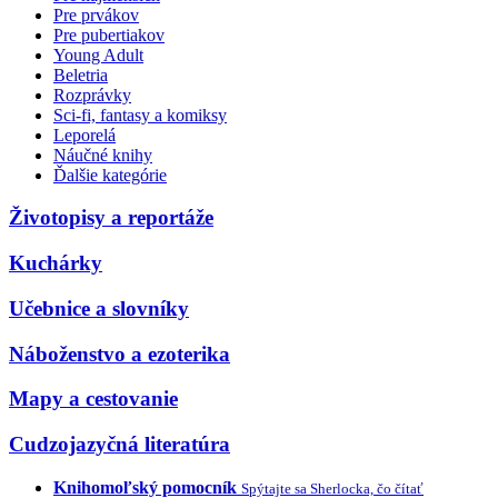
Pre prvákov
Pre pubertiakov
Young Adult
Beletria
Rozprávky
Sci-fi, fantasy a komiksy
Leporelá
Náučné knihy
Ďalšie kategórie
Životopisy a reportáže
Kuchárky
Učebnice a slovníky
Náboženstvo a ezoterika
Mapy a cestovanie
Cudzojazyčná literatúra
Knihomoľský pomocník
Spýtajte sa Sherlocka, čo čítať