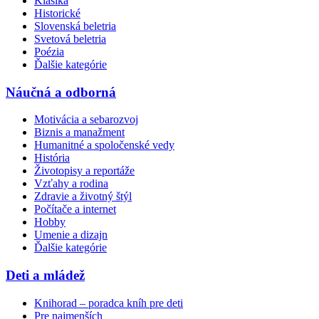
Klasika
Historické
Slovenská beletria
Svetová beletria
Poézia
Ďalšie kategórie
Náučná a odborná
Motivácia a sebarozvoj
Biznis a manažment
Humanitné a spoločenské vedy
História
Životopisy a reportáže
Vzťahy a rodina
Zdravie a životný štýl
Počítače a internet
Hobby
Umenie a dizajn
Ďalšie kategórie
Deti a mládež
Knihorad – poradca kníh pre deti
Pre najmenších