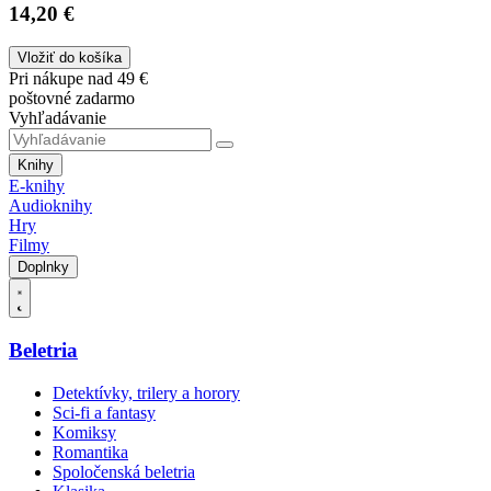
14,20 €
Vložiť do košíka
Pri nákupe nad 49 €
poštovné zadarmo
Vyhľadávanie
Knihy
E-knihy
Audioknihy
Hry
Filmy
Doplnky
Beletria
Detektívky, trilery a horory
Sci-fi a fantasy
Komiksy
Romantika
Spoločenská beletria