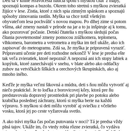
Deti sa v knihe Hravocesta naučia spolu s myškou čítať z mapy,
spoznajú kompas a buzolu. Okrem toho stretnú s myškou zvieratká
žijúce v lese. Zistia, ktoré z nich spia zimným spánkom a spoznajú
spôsoby zimovania rastlín. Myška sa chce totiž všetkým
obyvateľom lesa pochváliť s novou mapou. Po dlhej zime si potom
všíma, aké zmeny nastali v prírode na jar a to ju inšpiruje aj k tomu,
ako pozorovať počasie. Detskí čitatelia s myškou sledujú počas
čítania poveternostné zmeny pomocou zrážkomera, teplomera,
vlhkomera, barometra a vetrometra a myška im tiež ukáže, ako ich
zapisovať do meteogramu. Zdá sa, že myška je pripravená vyraziť.
Prípravami učenie pre deti rozhodne nekončí! V lese je predsa ešte
tak veľa zvieratiek, ktoré nepozná! A nepozná ani ich stopy labiek a
kopýtok, ktoré zanechávajú v snehu, v blate alebo ako odtlačky
zubov na vetvičkách šiškách a orechových škrupinkách, ako aj
mnoho iného.
Keďže je myška veľmi šikovná a múdra, deti s ňou môžu vytvoriť aj
niečo praktické. Je to loďka z borovicovej kôry, ktorá pre ňu
predstavovala dopravný prostriedok pri plavbe po potoku alebo
krabička poslednej záchrany, ktorú si myška berie na každú
výpravu. S myškou si deti môžu vyrobiť aj sviečku z včelieho
vosku, ktorá jej po ceste vyžarovala svetlo.
A ako trávi myška čas počas putovania v noci? Tá je predsa vždy
plná tajov. Ukáže im, čo vtedy robia rôzne zvieratká, čo vydáva