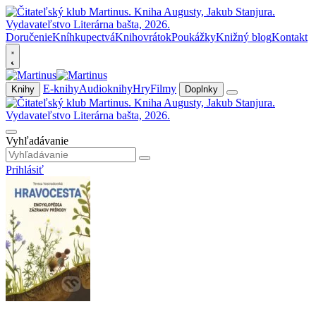
Doručenie
Kníhkupectvá
Knihovrátok
Poukážky
Knižný blog
Kontakt
E-knihy
Audioknihy
Hry
Filmy
Knihy
Doplnky
Vyhľadávanie
Prihlásiť