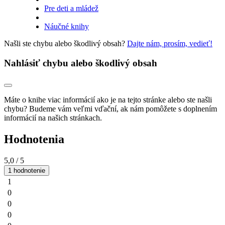
Pre deti a mládež
Náučné knihy
Našli ste chybu alebo škodlivý obsah?
Dajte nám, prosím, vedieť!
Nahlásiť chybu alebo škodlivý obsah
Máte o knihe viac informácií ako je na tejto stránke alebo ste našli
chybu? Budeme vám veľmi vďační, ak nám pomôžete s doplnením
informácií na našich stránkach.
Hodnotenia
5,0
/ 5
1 hodnotenie
1
0
0
0