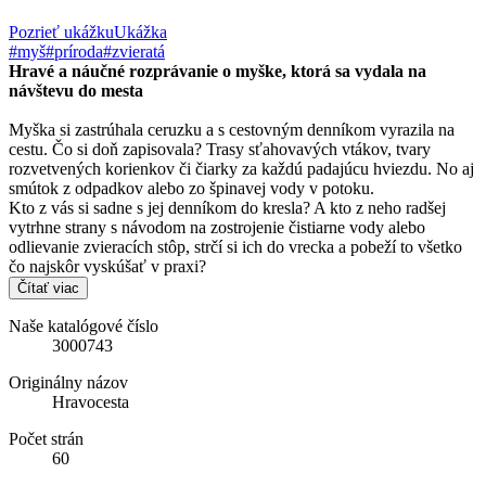
Pozrieť ukážku
Ukážka
#myš
#príroda
#zvieratá
Hravé a náučné rozprávanie o myške, ktorá sa vydala na
návštevu do mesta
Myška si zastrúhala ceruzku a s cestovným denníkom vyrazila na
cestu. Čo si doň zapisovala? Trasy sťahovavých vtákov, tvary
rozvetvených korienkov či čiarky za každú padajúcu hviezdu. No aj
smútok z odpadkov alebo zo špinavej vody v potoku.
Kto z vás si sadne s jej denníkom do kresla? A kto z neho radšej
vytrhne strany s návodom na zostrojenie čistiarne vody alebo
odlievanie zvieracích stôp, strčí si ich do vrecka a pobeží to všetko
čo najskôr vyskúšať v praxi?
Čítať viac
Naše katalógové číslo
3000743
Originálny názov
Hravocesta
Počet strán
60