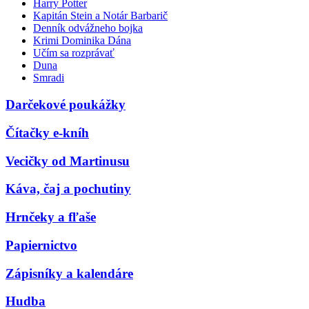
Harry Potter
Kapitán Stein a Notár Barbarič
Denník odvážneho bojka
Krimi Dominika Dána
Učím sa rozprávať
Duna
Smradi
Darčekové poukážky
Čítačky e-kníh
Vecičky od Martinusu
Káva, čaj a pochutiny
Hrnčeky a fľaše
Papiernictvo
Zápisníky a kalendáre
Hudba