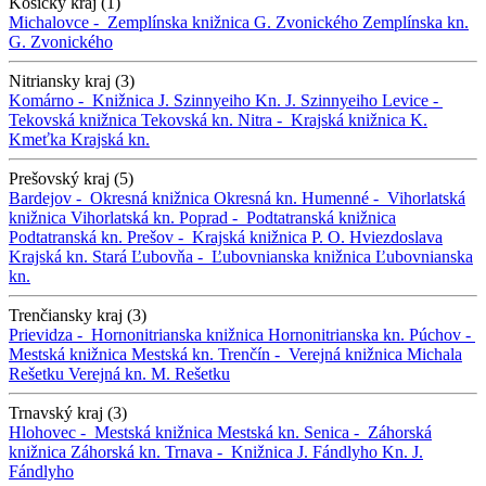
Košický kraj (1)
Michalovce -
Zemplínska knižnica G. Zvonického
Zemplínska kn.
G. Zvonického
Nitriansky kraj (3)
Komárno -
Knižnica J. Szinnyeiho
Kn. J. Szinnyeiho
Levice -
Tekovská knižnica
Tekovská kn.
Nitra -
Krajská knižnica K.
Kmeťka
Krajská kn.
Prešovský kraj (5)
Bardejov -
Okresná knižnica
Okresná kn.
Humenné -
Vihorlatská
knižnica
Vihorlatská kn.
Poprad -
Podtatranská knižnica
Podtatranská kn.
Prešov -
Krajská knižnica P. O. Hviezdoslava
Krajská kn.
Stará Ľubovňa -
Ľubovnianska knižnica
Ľubovnianska
kn.
Trenčiansky kraj (3)
Prievidza -
Hornonitrianska knižnica
Hornonitrianska kn.
Púchov -
Mestská knižnica
Mestská kn.
Trenčín -
Verejná knižnica Michala
Rešetku
Verejná kn. M. Rešetku
Trnavský kraj (3)
Hlohovec -
Mestská knižnica
Mestská kn.
Senica -
Záhorská
knižnica
Záhorská kn.
Trnava -
Knižnica J. Fándlyho
Kn. J.
Fándlyho