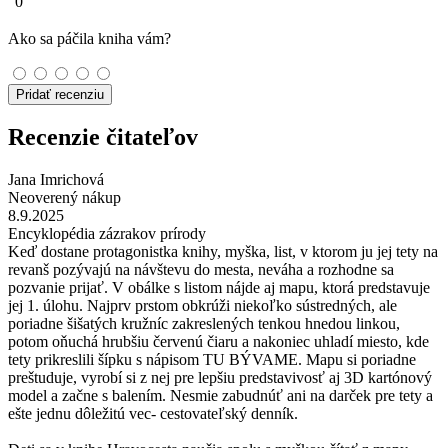
0
Ako sa páčila kniha vám?
Pridať recenziu
Recenzie čitateľov
Jana Imrichová
Neoverený nákup
8.9.2025
Encyklopédia zázrakov prírody
Keď dostane protagonistka knihy, myška, list, v ktorom ju jej tety na
revanš pozývajú na návštevu do mesta, neváha a rozhodne sa
pozvanie prijať. V obálke s listom nájde aj mapu, ktorá predstavuje
jej 1. úlohu. Najprv prstom obkrúži niekoľko sústredných, ale
poriadne šišatých kružníc zakreslených tenkou hnedou linkou,
potom oňuchá hrubšiu červenú čiaru a nakoniec uhladí miesto, kde
tety prikreslili šípku s nápisom TU BÝVAME. Mapu si poriadne
preštuduje, vyrobí si z nej pre lepšiu predstavivosť aj 3D kartónový
model a začne s balením. Nesmie zabudnúť ani na darček pre tety a
ešte jednu dôležitú vec- cestovateľský denník.