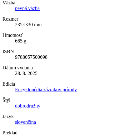
Väzba
pevná väzba
Rozmer
235×330 mm
Hmotnosť
665 g
ISBN
9788057500698
Dátum vydania
28. 8. 2025
Edícia
Encyklopédia zázrakov prírody
Štýl
dobrodružný
Jazyk
slovenčina
Preklad