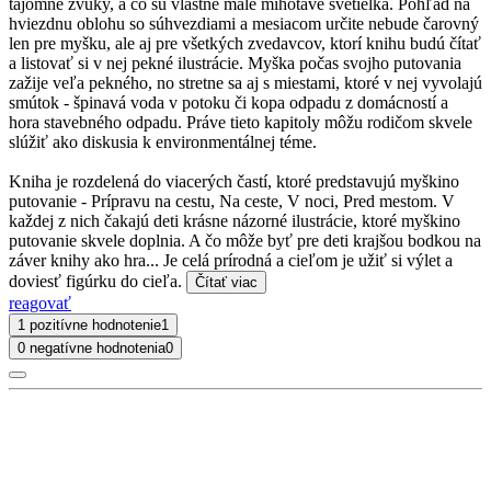
tajomné zvuky, a čo sú vlastne malé mihotavé svetielka. Pohľad na
hviezdnu oblohu so súhvezdiami a mesiacom určite nebude čarovný
len pre myšku, ale aj pre všetkých zvedavcov, ktorí knihu budú čítať
a listovať si v nej pekné ilustrácie. Myška počas svojho putovania
zažije veľa pekného, no stretne sa aj s miestami, ktoré v nej vyvolajú
smútok - špinavá voda v potoku či kopa odpadu z domácností a
hora stavebného odpadu. Práve tieto kapitoly môžu rodičom skvele
slúžiť ako diskusia k environmentálnej téme.
Kniha je rozdelená do viacerých častí, ktoré predstavujú myškino
putovanie - Prípravu na cestu, Na ceste, V noci, Pred mestom. V
každej z nich čakajú deti krásne názorné ilustrácie, ktoré myškino
putovanie skvele doplnia. A čo môže byť pre deti krajšou bodkou na
záver knihy ako hra... Je celá prírodná a cieľom je užiť si výlet a
doviesť figúrku do cieľa.
Čítať viac
reagovať
1 pozitívne hodnotenie
1
0 negatívne hodnotenia
0