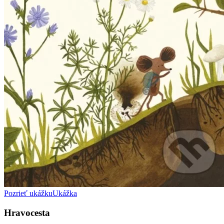
Pozrieť ukážku
Ukážka
Hravocesta