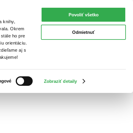
Povoliť všetko
a knihy,
ovala. Okrem
Odmietnuť
stále ho pre
u orientáciu.
dieľame aj s
Ďakujeme!
ngové
Zobraziť detaily