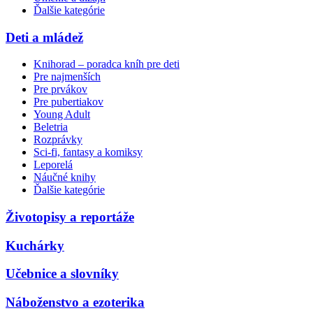
Ďalšie kategórie
Deti a mládež
Knihorad – poradca kníh pre deti
Pre najmenších
Pre prvákov
Pre pubertiakov
Young Adult
Beletria
Rozprávky
Sci-fi, fantasy a komiksy
Leporelá
Náučné knihy
Ďalšie kategórie
Životopisy a reportáže
Kuchárky
Učebnice a slovníky
Náboženstvo a ezoterika