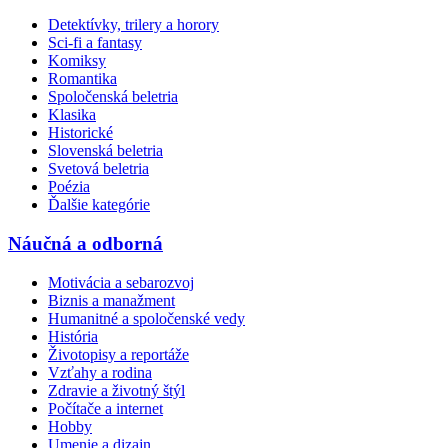
Detektívky, trilery a horory
Sci-fi a fantasy
Komiksy
Romantika
Spoločenská beletria
Klasika
Historické
Slovenská beletria
Svetová beletria
Poézia
Ďalšie kategórie
Náučná a odborná
Motivácia a sebarozvoj
Biznis a manažment
Humanitné a spoločenské vedy
História
Životopisy a reportáže
Vzťahy a rodina
Zdravie a životný štýl
Počítače a internet
Hobby
Umenie a dizajn