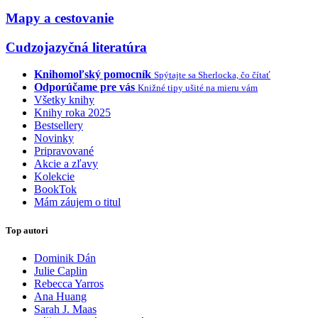
Mapy a cestovanie
Cudzojazyčná literatúra
Knihomoľský pomocník
Spýtajte sa Sherlocka, čo čítať
Odporúčame pre vás
Knižné tipy ušité na mieru vám
Všetky knihy
Knihy roka 2025
Bestsellery
Novinky
Pripravované
Akcie a zľavy
Kolekcie
BookTok
Mám záujem o titul
Top autori
Dominik Dán
Julie Caplin
Rebecca Yarros
Ana Huang
Sarah J. Maas