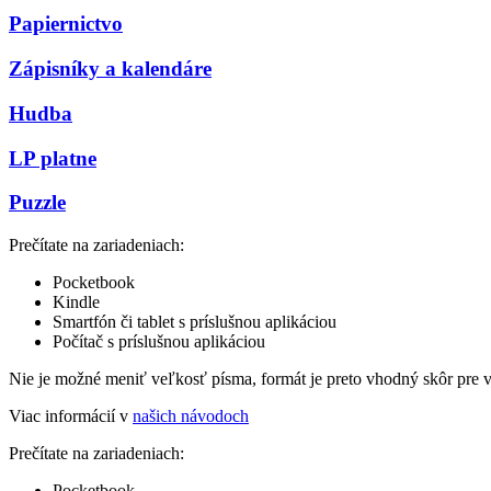
Papiernictvo
Zápisníky a kalendáre
Hudba
LP platne
Puzzle
Prečítate na zariadeniach:
Pocketbook
Kindle
Smartfón či tablet s príslušnou aplikáciou
Počítač s príslušnou aplikáciou
Nie je možné meniť veľkosť písma, formát je preto vhodný skôr pre 
Viac informácií v
našich návodoch
Prečítate na zariadeniach:
Pocketbook