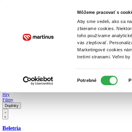
Doručenie
Kníhkupectvá
Knihovrátok
Poukážky
Knižný blog
Kontakt
Môžeme pracovať s cooki
Aby sme vedeli, ako sa na 
zbierame cookies. Niektor
E-knihy
Audioknihy
Hry
Filmy
Knihy
Doplnky
toho používame analytické
vás zlepšovať. Personaliz
Vyhľadávanie
Marketingové cookies nám 
tretími stranami. Veľmi b
Prihlásiť
Vyhľadávanie
Výber
Knihy
Potrebné
P
súhlasu
E-knihy
Audioknihy
Hry
Filmy
Doplnky
Beletria