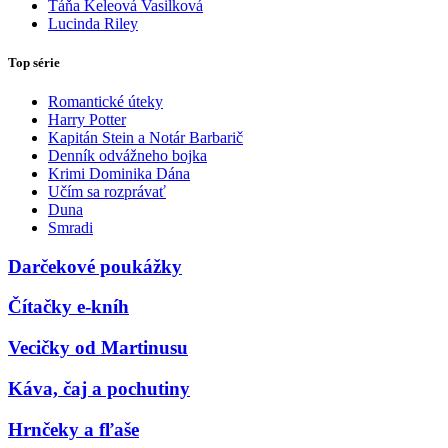
Táňa Keleová Vasilková
Lucinda Riley
Top série
Romantické úteky
Harry Potter
Kapitán Stein a Notár Barbarič
Denník odvážneho bojka
Krimi Dominika Dána
Učím sa rozprávať
Duna
Smradi
Darčekové poukážky
Čítačky e-kníh
Vecičky od Martinusu
Káva, čaj a pochutiny
Hrnčeky a fľaše