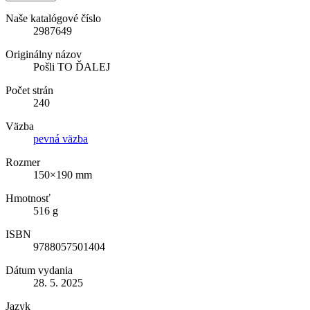
Naše katalógové číslo
2987649
Originálny názov
Pošli TO ĎALEJ
Počet strán
240
Väzba
pevná väzba
Rozmer
150×190 mm
Hmotnosť
516 g
ISBN
9788057501404
Dátum vydania
28. 5. 2025
Jazyk