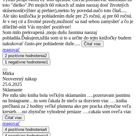
toto "dielko".Pri mojich 60 rokoch už mám naozaj dosť životných
skúseností(výhier aj prehier),niekto by povedal-načo toto čítaš.....
Ale táto knižočka je pohladením duše pre 25 ročnú, aj pre 60 ročnú.
Je v nej cit a životné pravdy,možnosť sa nad sebou zamyslieť a čo je
dôležité-núti Vás myslieť pozitívne!
Som milo prekvapená ,moju dušu Jasmina naozaj
pohladila.Ďakujem,užila som si to a určite do tejto knižočky budem
nakukovať často-pre pohladenie duše.....
Čítať viac
reagovať
2 pozitívne hodnotenia
2
1 negatívne hodnotenie
1
Mirka
Neoverený nákup
25.6.2025
Sklamanie
Pre mňa táto kniha bola veľkým sklamaním ….pozeravam jasminu
na Instagrame…tu som čakala že niečo sa dozviem viac ….kniha
prečítaná za 2 hodiny veľké písmena ako pre pracka zbytočne veľa
kresieb….no zbytočne vyhodené peniaze ….cakala som oveľa viac
Čítať viac
reagovať
4 pozitívne hodnotenia
4
4 negatívne hodnotenia
4