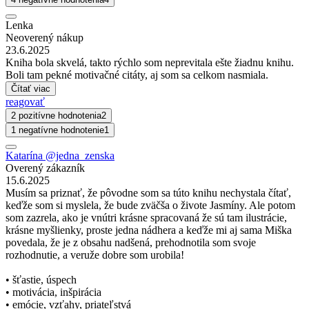
Lenka
Neoverený nákup
23.6.2025
Kniha bola skvelá, takto rýchlo som neprevitala ešte žiadnu knihu.
Boli tam pekné motivačné citáty, aj som sa celkom nasmiala.
Čítať viac
reagovať
2 pozitívne hodnotenia
2
1 negatívne hodnotenie
1
Katarína @jedna_zenska
Overený zákazník
15.6.2025
Musím sa priznať, že pôvodne som sa túto knihu nechystala čítať,
keďže som si myslela, že bude zväčša o živote Jasmíny. Ale potom
som zazrela, ako je vnútri krásne spracovaná že sú tam ilustrácie,
krásne myšlienky, proste jedna nádhera a keďže mi aj sama Miška
povedala, že je z obsahu nadšená, prehodnotila som svoje
rozhodnutie, a veruže dobre som urobila!
• šťastie, úspech
• motivácia, inšpirácia
• emócie, vzťahy, priateľstvá