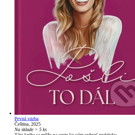
Pevná väzba
Čeština, 2025
Na sklade > 5 ks
Táto kniha sa môže na cestu ku vám vybrať prakticky