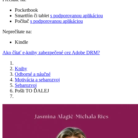
Pocketbook
Smartfón či tablet
s podporovanou aplikáciou
Počítač
s podporovanou aplikáciou
Neprečítate na:
Kindle
Ako čítať e-knihy zabezpečené cez Adobe DRM?
Knihy
Odborné a náučné
Motivácia a sebarozvoj
Sebarozvoj
Pošli TO ĎALEJ