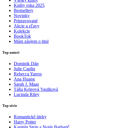
Všetky knihy
Knihy roka 2025
Bestsellery
Novinky
Pripravované
Akcie a zľavy
Kolekcie
BookTok
Mám záujem o titul
Top autori
Dominik Dán
Julie Caplin
Rebecca Yarros
Ana Huang
Sarah J. Maas
Táňa Keleová Vasilková
Lucinda Riley
Top série
Romantické úteky
Harry Potter
Kapitán Stein a Notár Barbarič