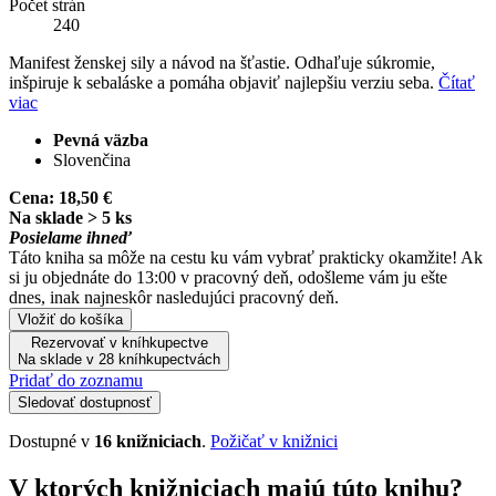
Počet strán
240
Manifest ženskej sily a návod na šťastie. Odhaľuje súkromie,
inšpiruje k sebaláske a pomáha objaviť najlepšiu verziu seba.
Čítať
viac
Pevná väzba
Slovenčina
Cena:
18,50 €
Na sklade > 5 ks
Posielame ihneď
Táto kniha sa môže na cestu ku vám vybrať prakticky okamžite! Ak
si ju objednáte do 13:00 v pracovný deň, odošleme vám ju ešte
dnes, inak najneskôr nasledujúci pracovný deň.
Vložiť do košíka
Rezervovať v kníhkupectve
Na sklade v 28 kníhkupectvách
Pridať do zoznamu
Sledovať dostupnosť
Dostupné v
16 knižniciach
.
Požičať v knižnici
V ktorých knižniciach majú túto knihu?