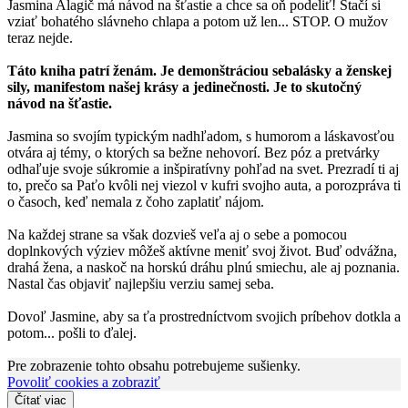
Jasmina Alagič má návod na šťastie a chce sa oň podeliť! Stačí si
vziať bohatého slávneho chlapa a potom už len... STOP. O mužov
teraz nejde.
Táto kniha patrí ženám. Je demonštráciou sebalásky a ženskej
sily, manifestom našej krásy a jedinečnosti. Je to skutočný
návod na šťastie.
Jasmina so svojím typickým nadhľadom, s humorom a láskavosťou
otvára aj témy, o ktorých sa bežne nehovorí. Bez póz a pretvárky
odhaľuje svoje súkromie a inšpiratívny pohľad na svet. Prezradí ti aj
to, prečo sa Paťo kvôli nej viezol v kufri svojho auta, a porozpráva ti
o časoch, keď nemala z čoho zaplatiť nájom.
Na každej strane sa však dozvieš veľa aj o sebe a pomocou
doplnkových výziev môžeš aktívne meniť svoj život. Buď odvážna,
drahá žena, a naskoč na horskú dráhu plnú smiechu, ale aj poznania.
Nastal čas objaviť najlepšiu verziu samej seba.
Dovoľ Jasmine, aby sa ťa prostredníctvom svojich príbehov dotkla a
potom... pošli to ďalej.
Pre zobrazenie tohto obsahu potrebujeme sušienky.
Povoliť cookies a zobraziť
Čítať viac