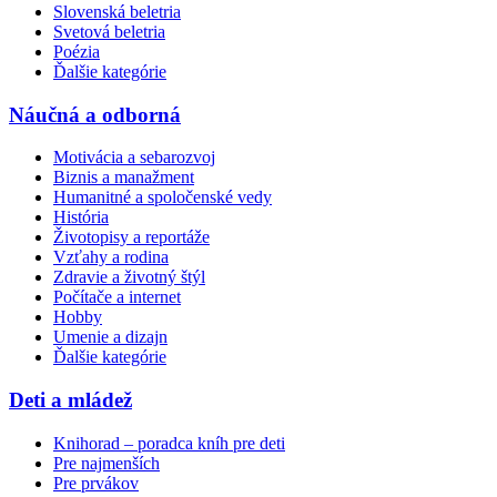
Slovenská beletria
Svetová beletria
Poézia
Ďalšie kategórie
Náučná a odborná
Motivácia a sebarozvoj
Biznis a manažment
Humanitné a spoločenské vedy
História
Životopisy a reportáže
Vzťahy a rodina
Zdravie a životný štýl
Počítače a internet
Hobby
Umenie a dizajn
Ďalšie kategórie
Deti a mládež
Knihorad – poradca kníh pre deti
Pre najmenších
Pre prvákov