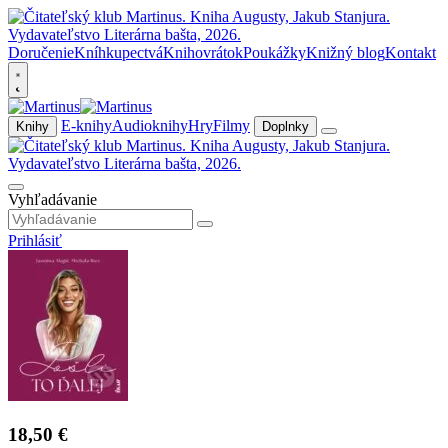
Doručenie
Kníhkupectvá
Knihovrátok
Poukážky
Knižný blog
Kontakt
E-knihy
Audioknihy
Hry
Filmy
Knihy
Doplnky
Vyhľadávanie
Prihlásiť
18,50 €