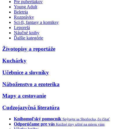
Pre pubertiakov
Young Adult
Beletria
Rozprávky
Sci-fi, fantasy a komiksy
Leporelá
Náučné knihy
Ďalšie kategórie
Životopisy a reportáže
Kuchárky
Učebnice a slovníky
Náboženstvo a ezoterika
Mapy a cestovanie
Cudzojazyčná literatúra
Knihomoľský pomocník
Spýtajte sa Sherlocka, čo čítať
Odporúčame pre vás
Knižné tipy ušité na mieru vám