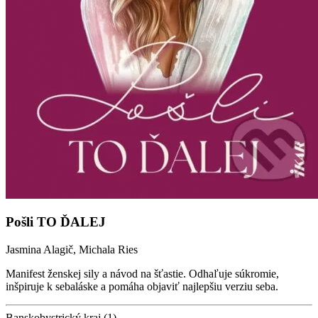
Pošli TO ĎALEJ
Jasmina Alagič, Michala Ries
Manifest ženskej sily a návod na šťastie. Odhaľuje súkromie,
inšpiruje k sebaláske a pomáha objaviť najlepšiu verziu seba.
Banskobystrický kraj (1)