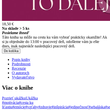
18,50 €
Na sklade > 5 ks
Posielame ihneď
Táto kniha sa môže na cestu ku vám vybrať prakticky okamžite! Ak
si ju objednáte do 13:00 v pracovný deň, odošleme vám ju ešte
dnes, inak najneskôr nasledujúci pracovný deň.
Do košíka
Popis knihy
Podrobnosti
Recenzie
O autoroch
Vydavateľstvo
Viac o knihe
Pozrieť ukážku
Ukážka
#motivácia
#cesta ku
šťastiu
#emócie
#vzťahy
#zdravie
#inšpirácia
#jedinečnosť
#sebaláska
#s