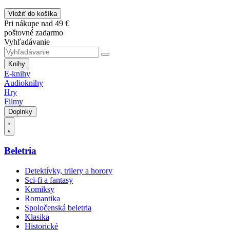
Vložiť do košíka
Pri nákupe nad 49 €
poštovné zadarmo
Vyhľadávanie
Knihy
E-knihy
Audioknihy
Hry
Filmy
Doplnky
Beletria
Detektívky, trilery a horory
Sci-fi a fantasy
Komiksy
Romantika
Spoločenská beletria
Klasika
Historické