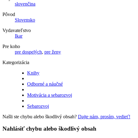
slovenčina
Pôvod
Slovensko
Vydavateľstvo
Ikar
Pre koho
pre dospelých
,
pre ženy
Kategorizácia
Knihy
Odborné a náučné
Motivácia a sebarozvoj
Sebarozvoj
Našli ste chybu alebo škodlivý obsah?
Dajte nám, prosím, vedieť!
Nahlásiť chybu alebo škodlivý obsah