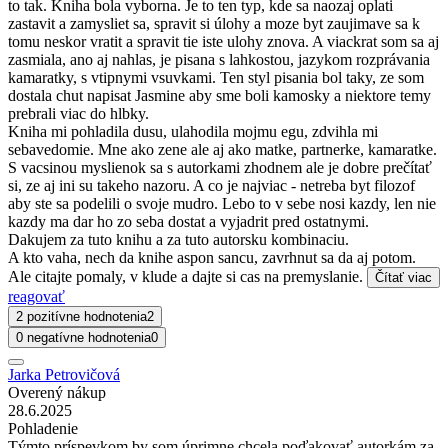
to tak. Kniha bola vyborna. Je to ten typ, kde sa naozaj oplati
zastavit a zamysliet sa, spravit si úlohy a moze byt zaujimave sa k
tomu neskor vratit a spravit tie iste ulohy znova. A viackrat som sa aj
zasmiala, ano aj nahlas, je pisana s lahkostou, jazykom rozprávania
kamaratky, s vtipnymi vsuvkami. Ten styl pisania bol taky, ze som
dostala chut napisat Jasmine aby sme boli kamosky a niektore temy
prebrali viac do hlbky.
Kniha mi pohladila dusu, ulahodila mojmu egu, zdvihla mi
sebavedomie. Mne ako zene ale aj ako matke, partnerke, kamaratke.
S vacsinou myslienok sa s autorkami zhodnem ale je dobre prečítať
si, ze aj ini su takeho nazoru. A co je najviac - netreba byt filozof
aby ste sa podelili o svoje mudro. Lebo to v sebe nosi kazdy, len nie
kazdy ma dar ho zo seba dostat a vyjadrit pred ostatnymi.
Dakujem za tuto knihu a za tuto autorsku kombinaciu.
A kto vaha, nech da knihe aspon sancu, zavrhnut sa da aj potom.
Ale citajte pomaly, v klude a dajte si cas na premyslanie.
Čítať viac
reagovať
2 pozitívne hodnotenia
2
0 negatívne hodnotenia
0
Jarka Petrovičová
Overený nákup
28.6.2025
Pohladenie
Týmto príspevkom by som úprimne chcela poďakovať autorkám za