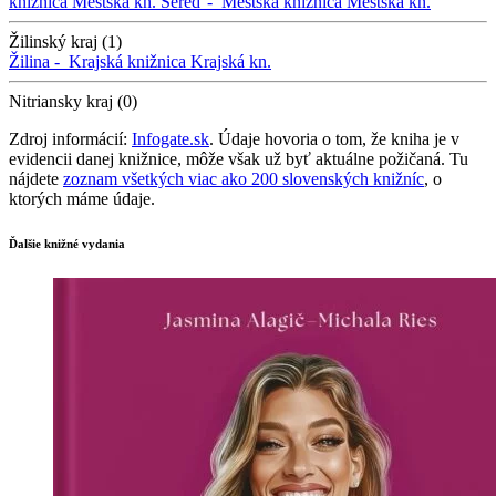
knižnica
Mestská kn.
Sereď -
Mestská knižnica
Mestská kn.
Žilinský kraj (1)
Žilina -
Krajská knižnica
Krajská kn.
Nitriansky kraj (0)
Zdroj informácií:
Infogate.sk
. Údaje hovoria o tom, že kniha je v
evidencii danej knižnice, môže však už byť aktuálne požičaná. Tu
nájdete
zoznam všetkých viac ako 200 slovenských knižníc
, o
ktorých máme údaje.
Ďalšie knižné vydania