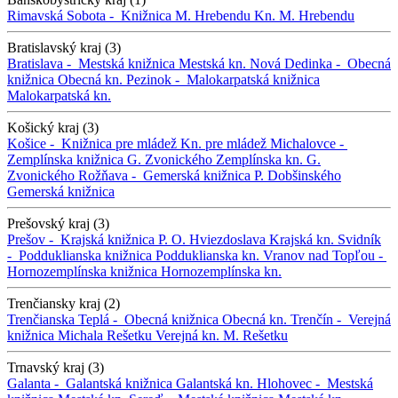
Rimavská Sobota -
Knižnica M. Hrebendu
Kn. M. Hrebendu
Bratislavský kraj (3)
Bratislava -
Mestská knižnica
Mestská kn.
Nová Dedinka -
Obecná
knižnica
Obecná kn.
Pezinok -
Malokarpatská knižnica
Malokarpatská kn.
Košický kraj (3)
Košice -
Knižnica pre mládež
Kn. pre mládež
Michalovce -
Zemplínska knižnica G. Zvonického
Zemplínska kn. G.
Zvonického
Rožňava -
Gemerská knižnica P. Dobšinského
Gemerská knižnica
Prešovský kraj (3)
Prešov -
Krajská knižnica P. O. Hviezdoslava
Krajská kn.
Svidník
-
Podduklianska knižnica
Podduklianska kn.
Vranov nad Topľou -
Hornozemplínska knižnica
Hornozemplínska kn.
Trenčiansky kraj (2)
Trenčianska Teplá -
Obecná knižnica
Obecná kn.
Trenčín -
Verejná
knižnica Michala Rešetku
Verejná kn. M. Rešetku
Trnavský kraj (3)
Galanta -
Galantská knižnica
Galantská kn.
Hlohovec -
Mestská