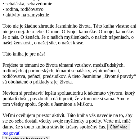
• sebaláska, sebavedomie
• rodina, rodičovstvo
• aktivity na zamyslenie
Toto nie je žiadne zhrnutie Jasmininho života. Táto kniha vlastne ani
nie je o nej. Je o tebe. O mne. O tvojej kamoške. O mojej kamoške.
Je o nás. O ženách. Je o našich myšlienkach, o našich trápeniach, o
našej ženskosti, o našej sile, o našej kráse.
Táto kniha je pre nás!
Prejdete tu témami zo života témami vzťahov, medziľudských,
rodinných aj partnerských, témami sebalásky, výnimočnosti,
rodičovstva, peňazí, predsudkov. A tieto Jasminine „životné pravdy“
sú obohatené o príklady z jej života.
Neviem si predstaviť lepšiu spoluautorku k takémuto výtvoru, ktorý
pohladí dušu, povzbudí a dá ti pocit, že v tom nie si sama. Sme v
tom všetky spolu. Spolu s Jasminou a Miškou.
Veľmi oceňujem priestor aktivít. Táto kniha vás navedie na to, aby
ste zo seba dostali všetky svoje myšlienky a pocity. Verte mi, milé
dámy, že s touto knihou strávite krásny spoločný čas.
Čítať viac
reagovať