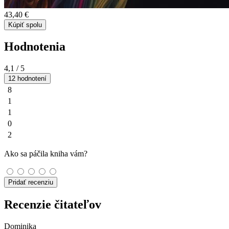
43,40 €
Kúpiť spolu
Hodnotenia
4,1
/ 5
12 hodnotení
8
1
1
0
2
Ako sa páčila kniha vám?
Pridať recenziu
Recenzie čitateľov
Dominika