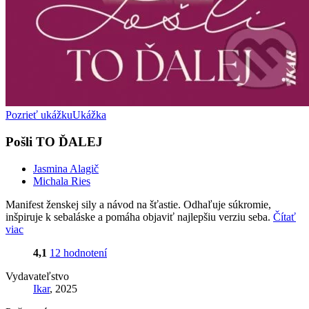
Pozrieť ukážku
Ukážka
Pošli TO ĎALEJ
Jasmina Alagič
Michala Ries
Manifest ženskej sily a návod na šťastie. Odhaľuje súkromie,
inšpiruje k sebaláske a pomáha objaviť najlepšiu verziu seba.
Čítať
viac
4,1
12 hodnotení
Vydavateľstvo
Ikar
, 2025