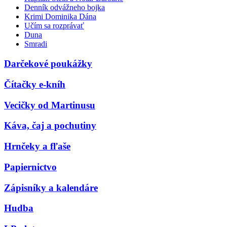
Denník odvážneho bojka
Krimi Dominika Dána
Učím sa rozprávať
Duna
Smradi
Darčekové poukážky
Čítačky e-kníh
Vecičky od Martinusu
Káva, čaj a pochutiny
Hrnčeky a fľaše
Papiernictvo
Zápisníky a kalendáre
Hudba