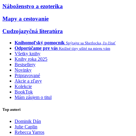
Náboženstvo a ezoterika
Mapy a cestovanie
Cudzojazyčná literatúra
Knihomoľský pomocník
Spýtajte sa Sherlocka, čo čítať
Odporúčame pre vás
Knižné tipy ušité na mieru vám
Všetky knihy
Knihy roka 2025
Bestsellery
Novinky
Pripravované
Akcie a zľavy
Kolekcie
BookTok
Mám záujem o titul
Top autori
Dominik Dán
Julie Caplin
Rebecca Yarros