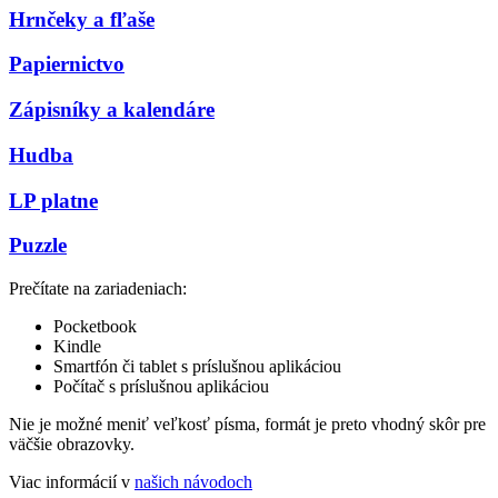
Hrnčeky a fľaše
Papiernictvo
Zápisníky a kalendáre
Hudba
LP platne
Puzzle
Prečítate na zariadeniach:
Pocketbook
Kindle
Smartfón či tablet s príslušnou aplikáciou
Počítač s príslušnou aplikáciou
Nie je možné meniť veľkosť písma, formát je preto vhodný skôr pre
väčšie obrazovky.
Viac informácií v
našich návodoch