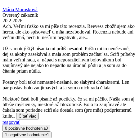
Mária Morosková
Overený zákazník
20.2.2026
Ach. Veľmi ťažko sa mi píše táto recenzia. Reevesa zbožňujem ako
herca, ale ako spisovateľ u mňa nezabodoval. Recenzia nebude ani
veľmi dlhá, nech tu nešírim negativitu, ale....
Už samotný štýl písania mi príliš nesadol. Prišlo mi to neučesané,
dej sa akoby zasekával a mala som problém začítať sa. Scifi príbehy
mám veľmi rada, aj nápad s neporaziteľným bojovníkom bol
zaujímavý ale nejako to nepadlo na úrodnú pôdu a ja som sa do
čítania priam nútila.
Postavy boli také nemastné-neslané, so slabými charaktermi. Len
pár postáv bolo zaujímavých a ja som o nich rada čítala.
Niektoré časti boli písané až poeticky, čo sa mi páčilo. Našla som aj
hlbšie myšlienky, niektoré až filozofické. Bolo to zaujímavé ale
čakala som poriadne scifi ale dostala som (pre mňa) podpriemernú
knihu.
Čítať viac
reagovať
0 pozitívne hodnotenia
0
1 negatívne hodnotenie
1