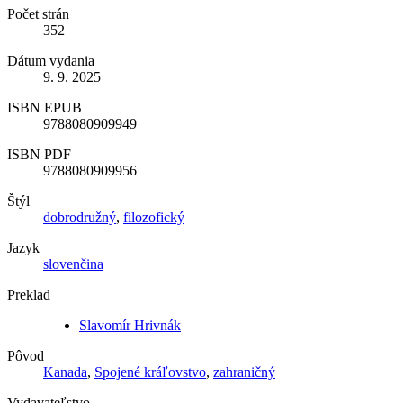
Počet strán
352
Dátum vydania
9. 9. 2025
ISBN EPUB
9788080909949
ISBN PDF
9788080909956
Štýl
dobrodružný
,
filozofický
Jazyk
slovenčina
Preklad
Slavomír Hrivnák
Pôvod
Kanada
,
Spojené kráľovstvo
,
zahraničný
Vydavateľstvo