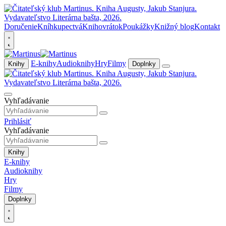
Doručenie
Kníhkupectvá
Knihovrátok
Poukážky
Knižný blog
Kontakt
E-knihy
Audioknihy
Hry
Filmy
Knihy
Doplnky
Vyhľadávanie
Prihlásiť
Vyhľadávanie
Knihy
E-knihy
Audioknihy
Hry
Filmy
Doplnky