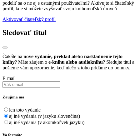
podeliť sa o ne aj s ostatnými používateľmi? Aktivujte si čítateľský
profil, kde si môžete zvyšovať svoju knihomoľskú úroveň.
Aktivovať čitateľský profil
Sledovať titul
Čakáte na
nové vydanie, preklad alebo naskladnenie tejto
knihy
? Máte záujem o
e-knihu alebo audioknihu
? Sledujte titul a
pošleme vám upozornenie, keď niečo z toho pridáme do ponuky.
E-mail
Zaujíma ma
len toto vydanie
aj iné vydania (v jazyku slovenčina)
aj iné vydania (v akomkoľvek jazyku)
Vo formáte