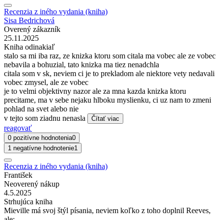
Recenzia z iného vydania (kniha)
Sisa Bedrichová
Overený zákazník
25.11.2025
Kniha odinakiaľ
stalo sa mi iba raz, ze knizka ktoru som citala ma vobec ale ze vobec
nebavila a bohuzial, tato knizka ma tiez nenadchla
citala som v sk, neviem ci je to prekladom ale niektore vety nedavali
vobec zmysel, ale ze vobec
je to velmi objektivny nazor ale za mna kazda knizka ktoru
precitame, ma v sebe nejaku hlboku myslienku, ci uz nam to zmeni
pohlad na svet alebo nie
v tejto som ziadnu nenasla
Čítať viac
reagovať
0 pozitívne hodnotenia
0
1 negatívne hodnotenie
1
Recenzia z iného vydania (kniha)
František
Neoverený nákup
4.5.2025
Strhujúca kniha
Mieville má svoj štýl písania, neviem koľko z toho doplnil Reeves,
ale: