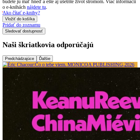
budete ju mať hneď a ešte aj ušetríte život stromom. Viac informácii
o e-knihách
nájdete tu
.
Ako čítať e-knihy?
Vložiť do košíka
Pridať do zoznamu
Sledovať dostupnosť
Naši škriatkovia odporúčajú
Predchádzajúce
Ďalšie