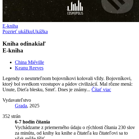
E-kniha
Pozrieť ukážku
Ukážka
Kniha odinakiaľ
E-kniha
China Miéville
Keanu Reeves
Legendy o nesmrteľnom bojovníkovi kolovali vždy. Bojovníkovi,
ktorý bol svedkom vzostupov a pádov civilizácií. Mal rôzne mená:
Unute, Dieťa blesku, Smrť. Dnes je známy...
Čítať viac
Vydavateľstvo
Grada
, 2025
352 strán
6-7 hodín čítania
Vychádzame z priemerného údaju o rýchlosti čítania 230 slov
za minútu, od knihy ku knihe a čitateľa ku čitateľovi sa to
však môže líšiť.