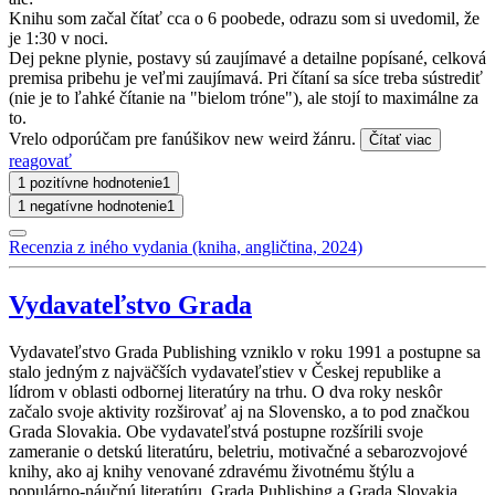
Knihu som začal čítať cca o 6 poobede, odrazu som si uvedomil, že
je 1:30 v noci.
Dej pekne plynie, postavy sú zaujímavé a detailne popísané, celková
premisa pribehu je veľmi zaujímavá. Pri čítaní sa síce treba sústrediť
(nie je to ľahké čítanie na "bielom tróne"), ale stojí to maximálne za
to.
Vrelo odporúčam pre fanúšikov new weird žánru.
Čítať viac
reagovať
1 pozitívne hodnotenie
1
1 negatívne hodnotenie
1
Recenzia z iného vydania (kniha, angličtina, 2024)
Vydavateľstvo Grada
Vydavateľstvo Grada Publishing vzniklo v roku 1991 a postupne sa
stalo jedným z najväčších vydavateľstiev v Českej republike a
lídrom v oblasti odbornej literatúry na trhu. O dva roky neskôr
začalo svoje aktivity rozširovať aj na Slovensko, a to pod značkou
Grada Slovakia. Obe vydavateľstvá postupne rozšírili svoje
zameranie o detskú literatúru, beletriu, motivačné a sebarozvojové
knihy, ako aj knihy venované zdravému životnému štýlu a
populárno-náučnú literatúru. Grada Publishing a Grada Slovakia