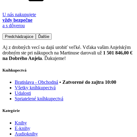
U nás nakupujete
vždy bezpečne
a s dôverou
Predchádzajúce
Ďalšie
Aj z drobných vecí sa dajú urobiť veľké. Vďaka vašim Anjelským
drobným ste pri nákupoch na Martinuse darovali už
1 501 846,00 €
na Dobrého Anjela
. Ďakujeme!
Kníhkupectvá
Bratislava - Obchodná
• Zatvorené do zajtra 10:00
Všetky kníhkupectvá
Udalosti
Spriatelené kníhkupectvá
Kategórie
Knihy
E-knihy
Audioknihy