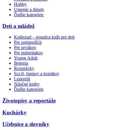
Hobby
Umenie a dizajn
Ďalšie kategórie
Deti a mládež
Knihorad – poradca kníh pre deti
Pre najmenších
Pre prvákov
Pre pubertiakov
Young Adult
Beletria
Rozprávky
Sci-fi, fantasy a komiksy
Leporelá
Náučné knihy
Ďalšie kategórie
Životopisy a reportáže
Kuchárky
Učebnice a slovníky