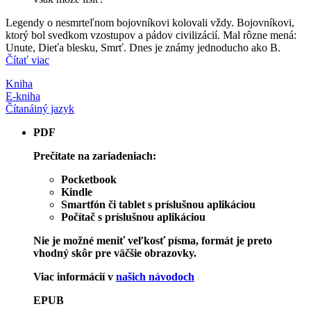
Legendy o nesmrteľnom bojovníkovi kolovali vždy. Bojovníkovi,
ktorý bol svedkom vzostupov a pádov civilizácií. Mal rôzne mená:
Unute, Dieťa blesku, Smrť. Dnes je známy jednoducho ako B.
Čítať viac
Kniha
E-kniha
Čítaná
iný jazyk
PDF
Prečítate na zariadeniach:
Pocketbook
Kindle
Smartfón či tablet s príslušnou aplikáciou
Počítač s príslušnou aplikáciou
Nie je možné meniť veľkosť písma, formát je preto
vhodný skôr pre väčšie obrazovky.
Viac informácií v
našich návodoch
EPUB