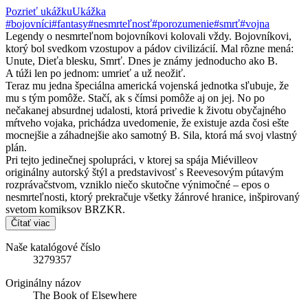
Pozrieť ukážku
Ukážka
#bojovníci
#fantasy
#nesmrteľnosť
#porozumenie
#smrť
#vojna
Legendy o nesmrteľnom bojovníkovi kolovali vždy. Bojovníkovi,
ktorý bol svedkom vzostupov a pádov civilizácií. Mal rôzne mená:
Unute, Dieťa blesku, Smrť. Dnes je známy jednoducho ako B.
A túži len po jednom: umrieť a už neožiť.
Teraz mu jedna špeciálna americká vojenská jednotka sľubuje, že
mu s tým pomôže. Stačí, ak s čímsi pomôže aj on jej. No po
nečakanej absurdnej udalosti, ktorá privedie k životu obyčajného
mŕtveho vojaka, prichádza uvedomenie, že existuje azda čosi ešte
mocnejšie a záhadnejšie ako samotný B. Sila, ktorá má svoj vlastný
plán.
Pri tejto jedinečnej spolupráci, v ktorej sa spája Miévilleov
originálny autorský štýl a predstavivosť s Reevesovým pútavým
rozprávačstvom, vzniklo niečo skutočne výnimočné – epos o
nesmrteľnosti, ktorý prekračuje všetky žánrové hranice, inšpirovaný
svetom komiksov BRZKR.
Čítať viac
Naše katalógové číslo
3279357
Originálny názov
The Book of Elsewhere