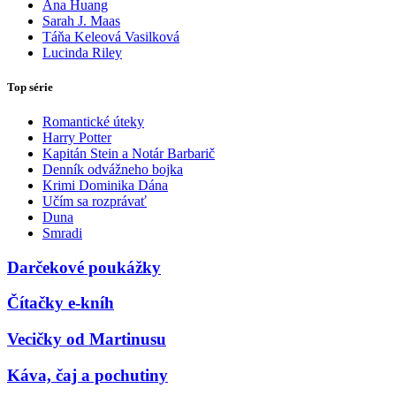
Ana Huang
Sarah J. Maas
Táňa Keleová Vasilková
Lucinda Riley
Top série
Romantické úteky
Harry Potter
Kapitán Stein a Notár Barbarič
Denník odvážneho bojka
Krimi Dominika Dána
Učím sa rozprávať
Duna
Smradi
Darčekové poukážky
Čítačky e-kníh
Vecičky od Martinusu
Káva, čaj a pochutiny