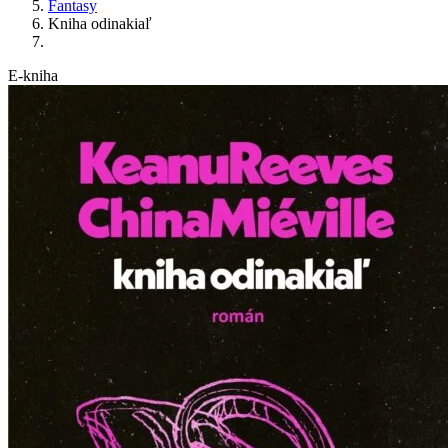
Fantasy
Kniha odinakiaľ
E-kniha