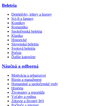
Beletria
Detektívky, trilery a horory
Sci-fi a fantasy
Komiksy
Romantika
Spoločenská beletria
Klasika
Historické
Slovenská beletria
Svetová beletria
Poézia
Ďalšie kategórie
Náučná a odborná
Motivácia a sebarozvoj
Biznis a manažment
Humanitné a spoločenské vedy
História
Životopisy a reportáže
Vzťahy a rodina
Zdravie a životný štýl
Počítače a internet