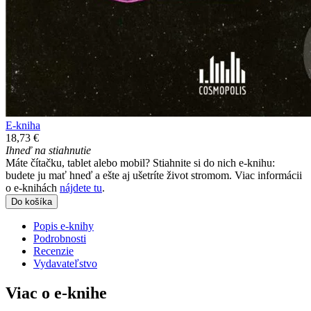
E-kniha
18,73 €
Ihneď na stiahnutie
Máte čítačku, tablet alebo mobil? Stiahnite si do nich e-knihu:
budete ju mať hneď a ešte aj ušetríte život stromom. Viac informácii
o e-knihách
nájdete tu
.
Do košíka
Popis e-knihy
Podrobnosti
Recenzie
Vydavateľstvo
Viac o e-knihe