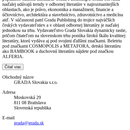
naďalej udávajú trendy v odbornej literatúre v najrozmanitejších
oblastiach, ako je právo, ekonomika a manažment, financie a
účtovníctvo, architektúra a stavebníctvo, zdravotníctvo a medicína
atď. V súčasnosti patrí Grada Publishing do trojice najväčších
českých vydavateľstiev a v oblasti odbornej literatúry je naďalej
jednotkou na trhu. Vydavateľstvo Grada Slovakia dynamicky rastie,
pričom čitateľom na slovenskom trhu ponúka širokú škálu kvalitnej
literatúry, ktorú vydáva aj pod svojimi ďalšími značkami. Beletriu
pod značkami COSMOPOLIS a METAFORA, detskú literatúru
ako BAMBOOK a duchovnú literatúru nájdete pod značkou
ALFERIA.
Čítať viac
Obchodný názov
GRADA Slovakia s.r.o.
Adresa
Moskovská 29
811 08 Bratislava
Slovenská republika
E-mail
grada@grada.sk