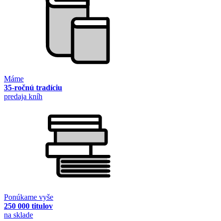
Máme
35-ročnú tradíciu
predaja kníh
Ponúkame vyše
250 000 titulov
na sklade