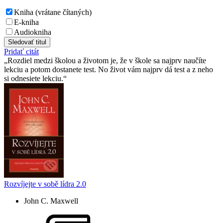
Kniha (vrátane čítaných)
E-kniha
Audiokniha
Sledovať titul
Pridať citát
Rozdiel medzi školou a životom je, že v škole sa najprv naučíte
lekciu a potom dostanete test. No život vám najprv dá test a z neho
si odnesiete lekciu.
Rozvíjejte v sobě lídra 2.0
John C. Maxwell